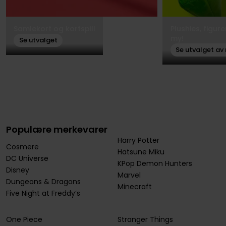
Samlekort og kortspill
Plushies, figur
my!
Se utvalget
Se utvalget av
Populære merkevarer
Harry Potter
Cosmere
Hatsune Miku
DC Universe
KPop Demon Hunters
Disney
Marvel
Dungeons & Dragons
Minecraft
Five Night at Freddy’s
One Piece
Stranger Things