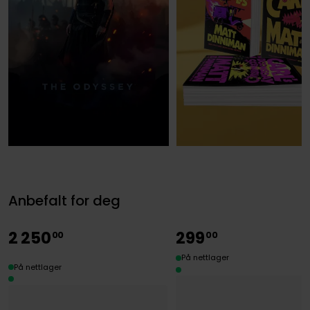
TV-serie på vei!
På kino nå!
Dungeon Crawler Carl
Les klassikeren
Anbefalt for deg
2
250
299
00
00
På nettlager
På nettlager