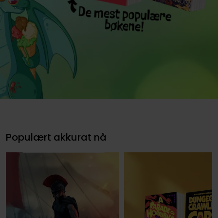
Sommeranbefaling:
Bøker til sommeren!
Populært akkurat nå
Se alle bøkene her