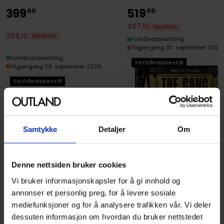
399
519
00
00
467
,
10
Medlem
359
,
10
Medlem
Forhåndsbestilling
Tilgjengelig 30. september 2026
Forhåndsbestilling
Forhåndsbestill
Tilgjengelig 30. september 2026
Forhåndsbestill
Samtykke
Detaljer
Om
Denne nettsiden bruker cookies
Vi bruker informasjonskapsler for å gi innhold og
annonser et personlig preg, for å levere sosiale
CMYK
mediefunksjoner og for å analysere trafikken vår. Vi deler
Magical Athlete Nordisk
dessuten informasjon om hvordan du bruker nettstedet