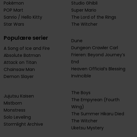
Pokémon
Studio Ghibli
POP Mart
Super Mario
Sanrio / Hello Kitty
The Lord of the Rings
Star Wars
The Witcher
Populære serier
Dune
Dungeon Crawler Carl
A Song of Ice and Fire
Frieren: Beyond Journey’s
Absolute Batman
End
Attack on Titan
Heaven Official’s Blessing
Chainsaw Man
Invincible
Demon Slayer
The Boys
Jujutsu Kaisen
The Empyrean
(Fourth
Mistborn
Wing)
Monstress
The Summer Hikaru Died
Solo Leveling
The Witcher
Stormlight Archive
Uketsu Mystery