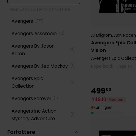
Viser 20 av 36, søk for å finne flere
Avengers
(
177
)
Avengers Assemble
(
2
)
Al Milgrom
,
Ann Nocen
Avengers Epic Col
Avengers By Jason
Vision
(
7
)
Aaron
Avengers Epic Collect
Avengers By Jed Mackay
Paperback · Engelsk
(
1
)
Avengers Epic
(
3
)
Collection
499
00
Avengers Forever
(
1
)
449
,
10
Medlem
Kun 1 igjen
Avengers Inc Action
(
1
)
Mystery Adventure
Avengers Kang Dynasty
Forfattere
(
1
)