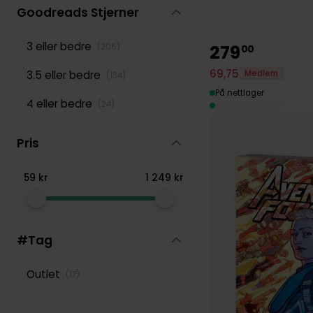
Goodreads Stjerner
3 eller bedre
279
(
206
)
00
69
,
75
Medlem
3.5 eller bedre
(
134
)
På nettlager
4 eller bedre
(
24
)
Pris
59
kr
1
249
kr
#Tag
Outlet
(
17
)