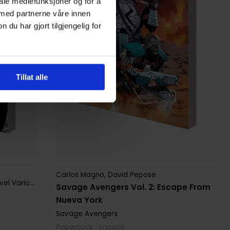
iale mediefunksjoner og for å
 med partnerne våre innen
u har gjort tilgjengelig for
Tillat alle
Carlos Magno
,
David Pepose
el Various
Savage Avengers Vol. 2: Escape From
Nueva York
Savage Avengers
Paperback · Engelsk