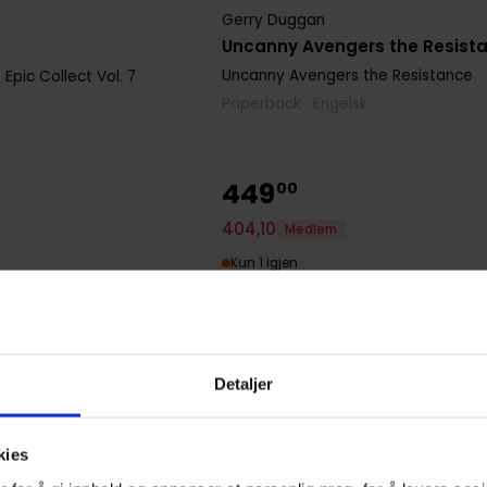
Gerry Duggan
Uncanny Avengers the Resist
Uncanny Avengers the Resistance
Epic Collect
Vol. 7
Paperback · Engelsk
449
00
404
,
10
Medlem
Kun 1 igjen
Detaljer
kies