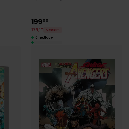
199
00
179
,
10
Medlem
På nettlager