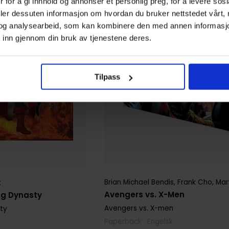
 for å gi innhold og annonser et personlig preg, for å levere sos
deler dessuten informasjon om hvordan du bruker nettstedet vårt,
og analysearbeid, som kan kombinere den med annen informasjon d
 inn gjennom din bruk av tjenestene deres.
Tilpass
Brian Michael Bendis
,
Frank Cho
,
Marv
k
Avengers vs. X-Men
ng Dynasty
Avengers vs. X-men
ty
Paperback · Engelsk