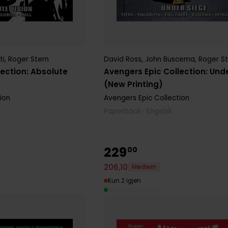
ti
,
Roger Stern
David Ross
,
John Buscema
,
Roger S
lection: Absolute
Avengers Epic Collection: Und
(New Printing)
ion
Avengers Epic Collection
Paperback · Engelsk
229
00
206
,
10
Medlem
Kun 2 igjen