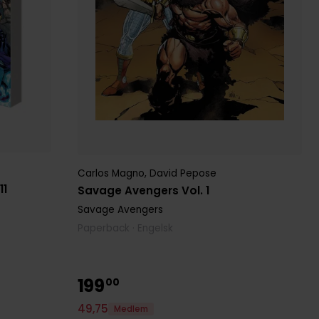
Carlos Magno
,
David Pepose
11
Savage Avengers Vol. 1
Savage Avengers
Paperback · Engelsk
199
00
49
,
75
Medlem