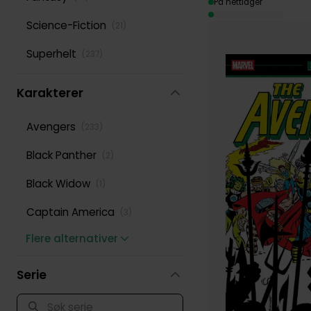
På nettlager
Science-Fiction
(
21
)
Superhelt
(
237
)
Karakterer
Avengers
(
233
)
Black Panther
(
2
)
Black Widow
(
1
)
Captain America
(
3
)
Flere alternativer
Serie