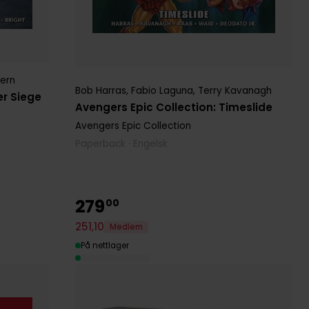
tern
Bob Harras
,
Fabio Laguna
,
Terry Kavanagh
er Siege
Avengers Epic Collection: Timeslide
Avengers Epic Collection
Paperback · Engelsk
279
00
251
,
10
Medlem
På nettlager