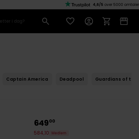
4,6/5
over 5000 omtaler
Captain America
Deadpool
Guardians of the
649
00
584
,
10
Medlem