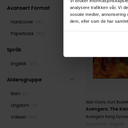
Vi bruker informasjonskapsler
Avansert Format
analysere trafikken vår. Vi 
sosiale medier, annonsering 
dem, eller som de har samlet
Hardcover
(
45
)
Paperback
(
184
)
Språk
Engelsk
(
237
)
Aldersgruppe
Barn
(
2
)
Alan Davis
,
Kurt Busie
Ungdom
(
19
)
Avengers: The Ka
Avengers Kang Dynas
Voksen
(
233
)
Paperback · Engelsk