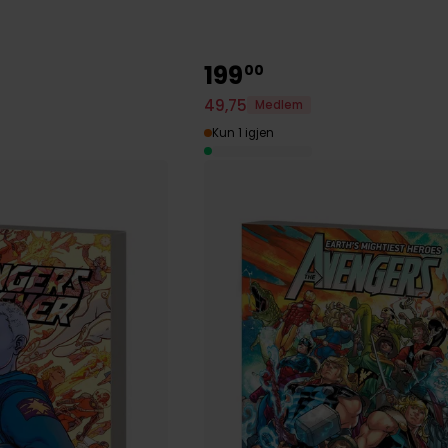
199
00
49
,
75
Medlem
Kun 1 igjen