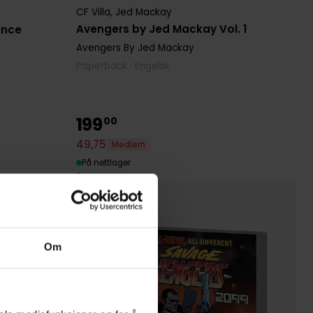
CF Villa
,
Jed Mackay
Avengers by Jed Mackay Vol. 1
ance
Avengers By Jed Mackay
Paperback · Engelsk
199
00
49
,
75
Medlem
På nettlager
Om