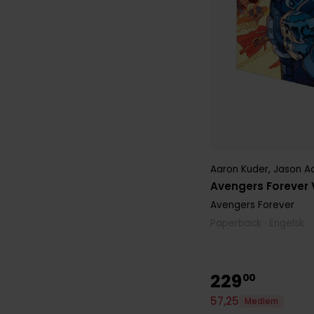
Aaron Kuder
,
Jason A
Avengers Forever Vo
Avengers Forever
Paperback · Engelsk
229
00
57
,
25
Medlem