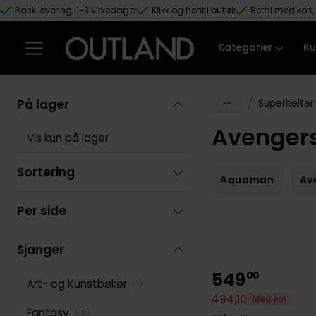
Rask levering: 1-3 virkedager
Klikk og hent i butikk
Betal med kort, 
Hopp til hovedinnhold
Kategorier
Ku
På lager
/
Superhelter
Avenger
Vis kun på lager
Sortering
Aquaman
Av
Per side
Sjanger
549
00
Art- og Kunstbøker
(
1
)
494
,
10
Medlem
Fantasy
(
18
)