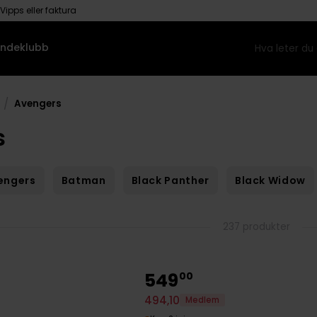
Vipps eller faktura
ndeklubb
/
Avengers
s
engers
Batman
Black Panther
Black Widow
237 produkter
549
00
494
,
10
Medlem