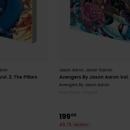
aron
Jason Aaron
,
Javier Garron
l. 2: The Pillars
Avengers By Jason Aaron Vol. 
Avengers By Jason Aaron
Paperback · Engelsk
199
00
49
,
75
Medlem