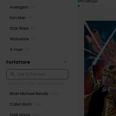
På nettlager
Avengers
(
2
)
Iron Man
(
9
)
Star Wars
(
5
)
Wolverine
(
2
)
X-men
(
2
)
Forfattere
Viser 20 av 37915, søk for å finne flere
Brian Michael Bendis
(
207
)
Cullen Bunn
(
134
)
Dark Horse
(
315
)