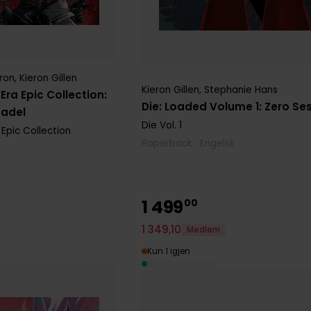
ron
,
Kieron Gillen
Kieron Gillen
,
Stephanie Hans
ra Epic Collection:
Die: Loaded Volume 1: Zero Se
tadel
Die
Vol. 1
Epic Collection
Paperback · Engelsk
1
499
00
1
349
,
10
Medlem
Kun 1 igjen