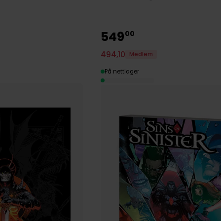
549
00
494
,
10
Medlem
På nettlager