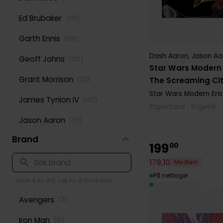
Ed Brubaker
(
125
)
Garth Ennis
(
135
)
Dash Aaron
,
Jason Aa
Geoff Johns
(
136
)
Star Wars Modern E
Grant Morrison
The Screaming Ci
(
131
)
Star Wars Modern Era 
James Tynion IV
(
130
)
Paperback · Engelsk
Jason Aaron
(
177
)
Brand
Jeff Lemire
(
166
)
199
00
Jonathan Hickman
(
116
)
179
,
10
Medlem
På nettlager
Mark Waid
Viser 4 av 418, søk for å finne flere
(
202
)
Avengers
(
2
)
Mike Mignola
(
144
)
Iron Man
(
10
)
Peter David
(
125
)