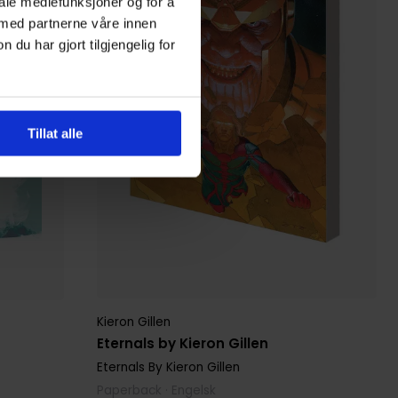
iale mediefunksjoner og for å
 med partnerne våre innen
u har gjort tilgjengelig for
Tillat alle
Kieron Gillen
Eternals by Kieron Gillen
Eternals By Kieron Gillen
Paperback · Engelsk