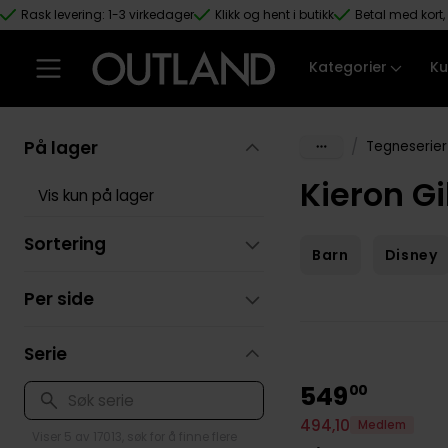
Rask levering: 1-3 virkedager
Klikk og hent i butikk
Betal med kort, 
Hopp til hovedinnhold
Kategorier
Ku
På lager
/
Tegneserier
Kieron Gi
Vis kun på lager
Sortering
Barn
Disney
Per side
Serie
549
00
494
,
10
Medlem
Viser 5 av 17013, søk for å finne flere