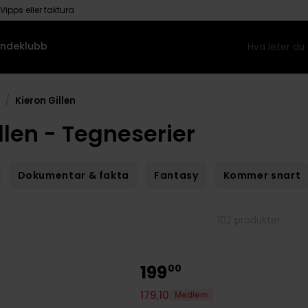
Vipps eller faktura
ndeklubb
/
Kieron Gillen
llen - Tegneserier
Dokumentar & fakta
Fantasy
Kommer snart
102 produkter
199
00
179
,
10
Medlem