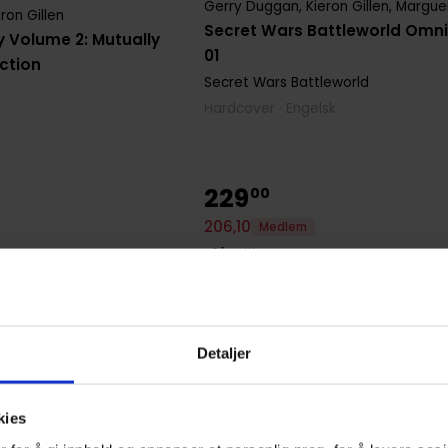
Gerry Duggan
,
Kieron Gillen
,
Margueri
eron Gillen
Secret Wars Battleworld Omni
 Volume 2: Mutually
01
ction
Secret Wars Battleworld
Hardcover · Engelsk
229
00
206
,
10
Medlem
På nettlager
Detaljer
kies