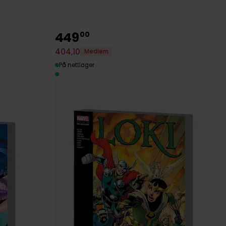
449
00
404
,
10
Medlem
På nettlager