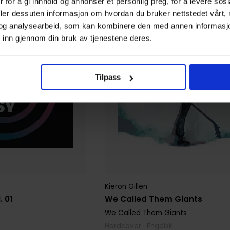
 for å gi innhold og annonser et personlig preg, for å levere sos
deler dessuten informasjon om hvordan du bruker nettstedet vårt,
og analysearbeid, som kan kombinere den med annen informasjon d
 inn gjennom din bruk av tjenestene deres.
Tilpass
Kieron Gillen
 01
We Called Them Giants
We Called Them Giants
Hardcover · Engelsk