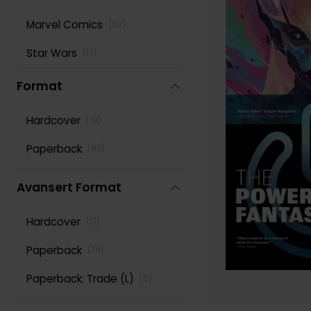
Marvel Comics
(
62
)
Rick Remender
(
124
)
Star Wars
(
17
)
Robert Kirkman
(
169
)
Roy Thomas
Format
(
125
)
Scott Snyder
(
121
)
Hardcover
(
19
)
Stan Lee
(
152
)
Paperback
(
83
)
Various
(
277
)
Avansert Format
Hardcover
(
17
)
Paperback
(
74
)
Paperback: Trade (L)
(
6
)