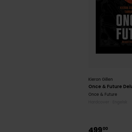
Kieron Gillen
Once & Future Delu
Once & Future
Hardcover · Engelsk
499
00