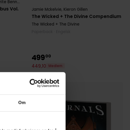
te Bennett
bus Vol.
Jamie Mckelvie
,
Kieron Gillen
The Wicked + The Divine Compendium
The Wicked + The Divine
Paperback · Engelsk
499
00
449
,
10
Medlem
Kun 2 igjen
Om