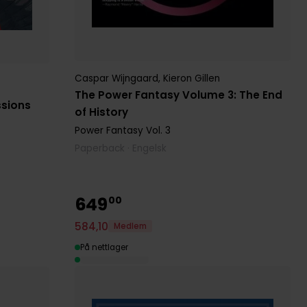
Caspar Wijngaard
,
Kieron Gillen
The Power Fantasy Volume 3: The End
ssions
of History
Power Fantasy
Vol. 3
Paperback · Engelsk
649
00
584
,
10
Medlem
På nettlager