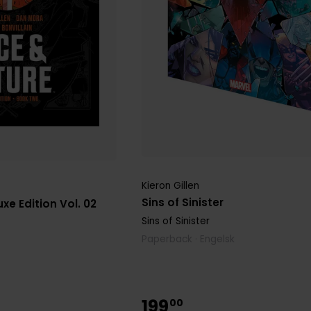
Kieron Gillen
Sins of Sinister
xe Edition Vol. 02
Sins of Sinister
Paperback · Engelsk
199
00