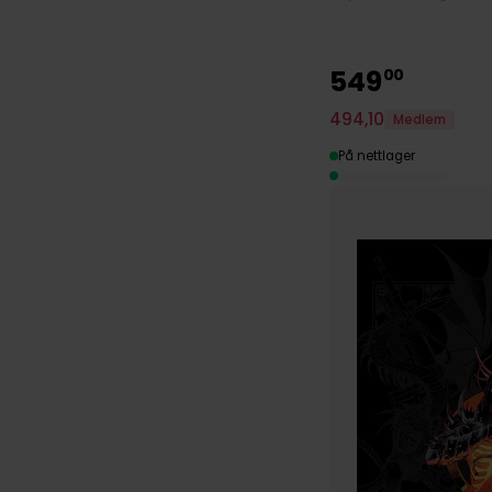
549
00
494
,
10
Medlem
På nettlager