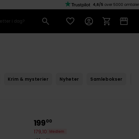
4,6/5
over 5000 omtaler
Krim & mysterier
Nyheter
Samlebokser
Sc
199
00
179
,
10
Medlem