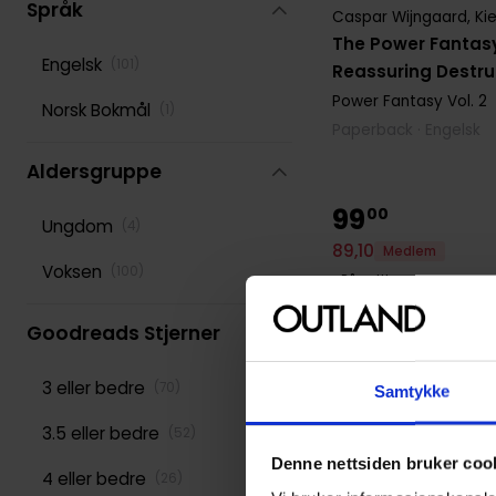
Språk
Caspar Wijngaard
,
Ki
The Power Fantasy
Engelsk
(
101
)
Reassuring Destru
Power Fantasy
Vol. 2
Norsk Bokmål
(
1
)
Paperback · Engelsk
Aldersgruppe
99
00
Ungdom
(
4
)
89
,
10
Medlem
Voksen
(
100
)
På nettlager
Goodreads Stjerner
3 eller bedre
(
70
)
Samtykke
3.5 eller bedre
(
52
)
Denne nettsiden bruker coo
4 eller bedre
(
26
)