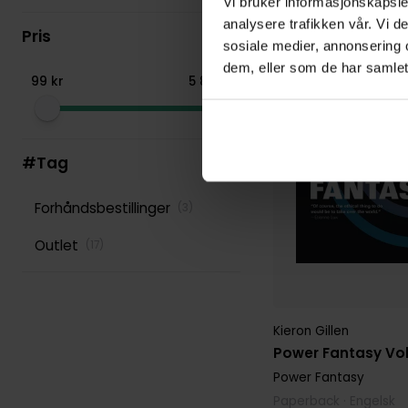
Vi bruker informasjonskapsler
analysere trafikken vår. Vi 
Pris
sosiale medier, annonsering 
dem, eller som de har samlet
99
kr
5
899
kr
#Tag
Forhåndsbestillinger
(
3
)
Outlet
(
17
)
Kieron Gillen
Power Fantasy Vol.
Power Fantasy
Paperback · Engelsk