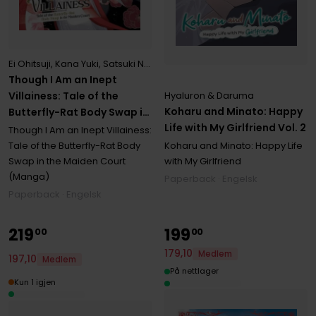
Ei Ohitsuji
,
Kana Yuki
,
Satsuki Nakamura
Though I Am an Inept
Hyaluron & Daruma
Villainess: Tale of the
Koharu and Minato: Happy
Butterfly-Rat Body Swap in
Life with My Girlfriend Vol. 2
the Maiden Court (Manga)
Though I Am an Inept Villainess:
Vol. 9
Koharu and Minato: Happy Life
Tale of the Butterfly-Rat Body
with My Girlfriend
Swap in the Maiden Court
(Manga)
Paperback · Engelsk
Paperback · Engelsk
219
199
00
00
179
,
10
Medlem
197
,
10
Medlem
På nettlager
Kun 1 igjen