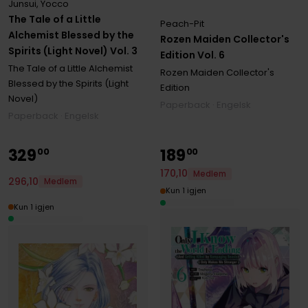
Junsui
,
Yocco
The Tale of a Little
Peach-Pit
Alchemist Blessed by the
Rozen Maiden Collector's
Spirits (Light Novel) Vol. 3
Edition Vol. 6
The Tale of a Little Alchemist
Rozen Maiden Collector's
Blessed by the Spirits (Light
Edition
Novel)
Paperback · Engelsk
Paperback · Engelsk
329
189
00
00
170
,
10
Medlem
296
,
10
Medlem
Kun 1 igjen
Kun 1 igjen