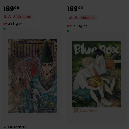
169
169
00
00
152
,
10
Medlem
152
,
10
Medlem
Kun 1 igjen
Kun 2 igjen
Yusei Matsui