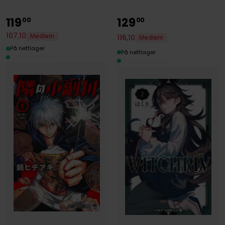
119
129
00
00
107
,
10
Medlem
116
,
10
Medlem
På nettlager
På nettlager