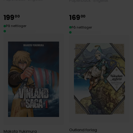
Paperback · Engelsk
199
169
00
00
På nettlager
På nettlager
Outland forlag
Makoto Yukimura