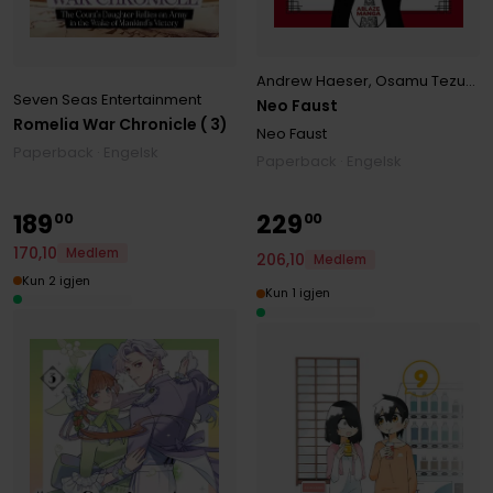
Andrew Haeser
,
Osamu Tezuka
Seven Seas Entertainment
Neo Faust
Romelia War Chronicle ( 3)
Neo Faust
Paperback · Engelsk
Paperback · Engelsk
189
229
00
00
170
,
10
Medlem
206
,
10
Medlem
Kun 2 igjen
Kun 1 igjen