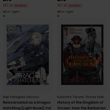
197
,
10
197
,
10
Medlem
Medlem
Kun 1 igjen
Kun 1 igjen
Kyoichiro Tarumi
,
Thores Shibamoto
Naji Yanagida
,
Necoco
History of the Kingdom of
Reincarnated as a Dragon
Orcsen: How the Barbarian
Hatchling (Light Novel) Vol.