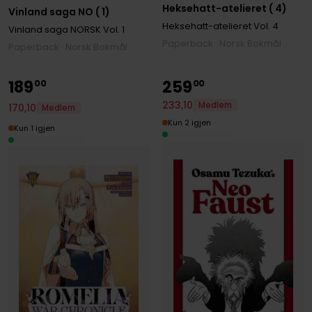
Heksehatt-atelieret ( 4)
Vinland saga NO ( 1)
Heksehatt-atelieret
Vol. 4
Vinland saga NORSK
Vol. 1
Paperback · Norsk Bokmål
Paperback · Norsk Bokmål
189
259
00
00
233
,
10
Medlem
170
,
10
Medlem
Kun 2 igjen
Kun 1 igjen