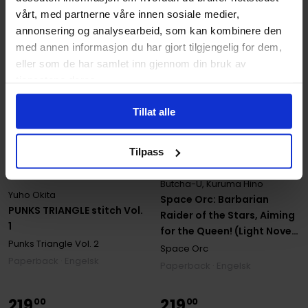
vårt, med partnerne våre innen sosiale medier,
annonsering og analysearbeid, som kan kombinere den
med annen informasjon du har gjort tilgjengelig for dem,
eller som de har samlet inn gjennom din bruk av
tjenestene deres.
Tillat alle
Tilpass
Butcha-U
,
Kuruma Hino
Yuho Okita
Space Orc: Barbarian
PUNKS TRIANGLE stitch Vol.
Raider of the Stars, Aiming
1
for the Queen! (Light Novel)
Punks Triangle
Vol. 2
Vol. 1
Space Orc
Paperback · Engelsk
Paperback · Engelsk
219
219
00
00