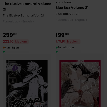
Kouji Miura
The Elusive Samurai Volume
Blue Box Volume 21
21
Blue Box
Vol. 21
The Elusive Samurai
Vol. 21
Paperback · Engelsk
Paperback · Engelsk
259
199
00
00
179
,
10
233
,
10
Medlem
Medlem
På nettlager
Kun 1 igjen