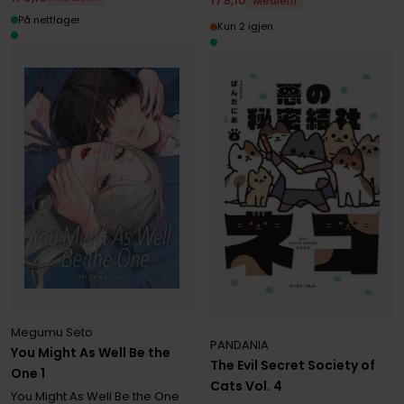
179
,
10
Medlem
På nettlager
Kun 2 igjen
Megumu Seto
PANDANIA
You Might As Well Be the
The Evil Secret Society of
One 1
Cats Vol. 4
You Might As Well Be the One