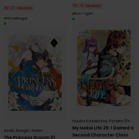
161
,
10
Medlem
161
,
10
Medlem
Kun 1 igjen
På nettlager
Huuka Kazabana
,
Ponjea (Friendly Lan
My Isekai Life 26: I Gained a
Asaki Asagiri
,
Selen
Second Character Class
The Princess Groom 01