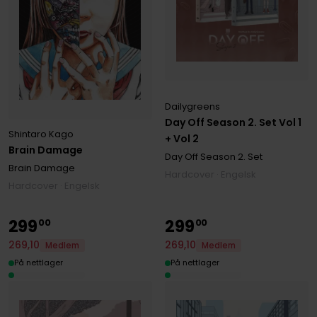
Dailygreens
Day Off Season 2. Set Vol 1
Shintaro Kago
+ Vol 2
Brain Damage
Day Off Season 2. Set
Brain Damage
Hardcover · Engelsk
Hardcover · Engelsk
299
299
00
00
269
,
10
269
,
10
Medlem
Medlem
På nettlager
På nettlager