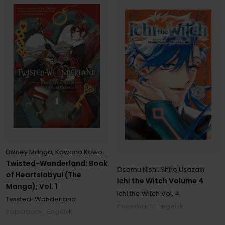
Disney Manga
,
Kowono Kowono
,
Wakana Hazuki
,
Yana Toboso
Twisted-Wonderland: Book
Osamu Nishi
,
Shiro Usazaki
of Heartslabyul (The
Ichi the Witch Volume 4
Manga), Vol. 1
Ichi the Witch
Vol. 4
Twisted-Wonderland
Paperback · Engelsk
Paperback · Engelsk