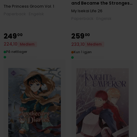
and Became the Strongest
The Princess Groom
Vol. 1
Sage in the World!
My Isekai Life 26
Paperback · Engelsk
Paperback · Engelsk
249
259
00
00
224
,
10
233
,
10
Medlem
Medlem
På nettlager
Kun 1 igjen