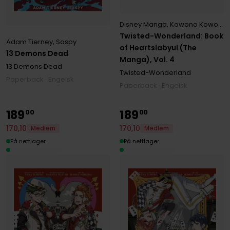
Disney Manga
,
Kowono Kowono
Twisted-Wonderland: Book
Adam Tierney
,
Saspy
of Heartslabyul (The
13 Demons Dead
Manga), Vol. 4
13 Demons Dead
Twisted-Wonderland
Paperback · Engelsk
Paperback · Engelsk
189
189
00
00
170
,
10
170
,
10
Medlem
Medlem
På nettlager
På nettlager