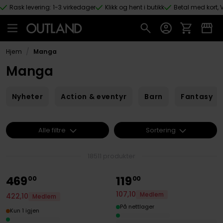
Rask levering: 1-3 virkedager
Klikk og hent i butikk
Betal med kort, V
Hopp til hovedinnhold
/
Hjem
Manga
Manga
Nyheter
Action & eventyr
Barn
Fantasy
Alle filtre
Sortering
18511 produkter
469
119
00
00
107
,
10
Medlem
422
,
10
Medlem
På nettlager
Kun 1 igjen