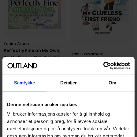
Yahiro Arase
Perfectly Fine on My Own,
Taku Kawamura
So My Fiance Can Twist in
My Clueless First Friend 09
the Wind 3
My Clueless First Friend
Vol. 9
Perfectly Fine on My Own
Vol. 3
Paperback · Engelsk
Paperback · Engelsk
Samtykke
Detaljer
Om
219
219
00
00
Denne nettsiden bruker cookies
197
,
10
Medlem
197
,
10
Medlem
Kun 1 igjen
Vi bruker informasjonskapsler for å gi innhold og
Kun 2 igjen
annonser et personlig preg, for å levere sosiale
mediefunksjoner og for å analysere trafikken vår. Vi deler
dessuten informasjon om hvordan du bruker nettstedet