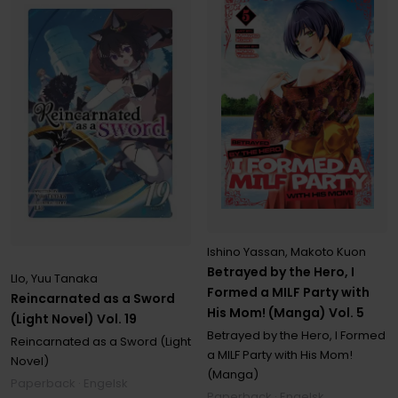
Ishino Yassan
,
Makoto Kuon
Betrayed by the Hero, I
Llo
,
Yuu Tanaka
Formed a MILF Party with
Reincarnated as a Sword
His Mom! (Manga) Vol. 5
(Light Novel) Vol. 19
Betrayed by the Hero, I Formed
Reincarnated as a Sword (Light
a MILF Party with His Mom!
Novel)
(Manga)
Paperback · Engelsk
Paperback · Engelsk