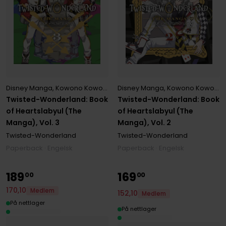
Disney Manga
,
Kowono Kowono
,
Wakana Hazuki
Disney Manga
,
,
Kowono Kowono
Yana Toboso
Twisted-Wonderland: Book
Twisted-Wonderland: Book
of Heartslabyul (The
of Heartslabyul (The
Manga), Vol. 3
Manga), Vol. 2
Twisted-Wonderland
Twisted-Wonderland
Paperback · Engelsk
Paperback · Engelsk
189
169
00
00
170
,
10
Medlem
152
,
10
Medlem
På nettlager
På nettlager