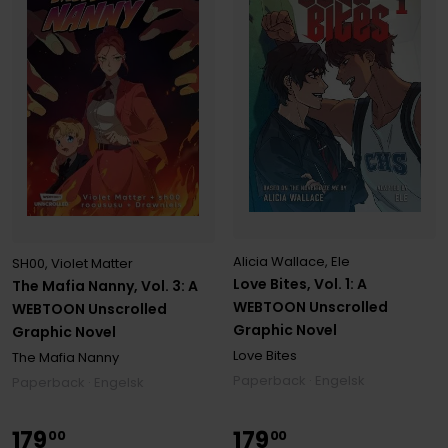
Alicia Wallace
,
Ele
SH00
,
Violet Matter
Love Bites, Vol. 1: A
The Mafia Nanny, Vol. 3: A
WEBTOON Unscrolled
WEBTOON Unscrolled
Graphic Novel
Graphic Novel
Love Bites
The Mafia Nanny
Paperback · Engelsk
Paperback · Engelsk
179
179
00
00