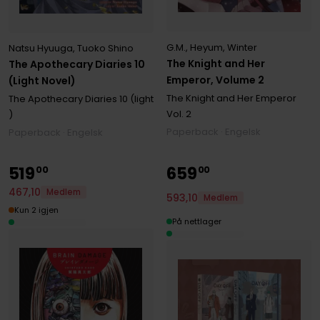
G.M.
,
Heyum
,
Winter
Natsu Hyuuga
,
Tuoko Shino
The Knight and Her
The Apothecary Diaries 10
Emperor, Volume 2
(Light Novel)
The Knight and Her Emperor
The Apothecary Diaries 10 (light
Vol. 2
)
Paperback · Engelsk
Paperback · Engelsk
519
659
00
00
467
,
10
Medlem
593
,
10
Medlem
Kun 2 igjen
På nettlager