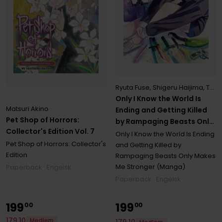
Ryuta Fuse
,
Shigeru Haijima
,
Tsubasa
Only I Know the World Is
Matsuri Akino
Ending and Getting Killed
Pet Shop of Horrors:
by Rampaging Beasts Only
Collector's Edition Vol. 7
Makes Me Stronger
Only I Know the World Is Ending
(Manga) Vol. 6
Pet Shop of Horrors: Collector's
and Getting Killed by
Edition
Rampaging Beasts Only Makes
Me Stronger (Manga)
Paperback · Engelsk
Paperback · Engelsk
199
199
00
00
179
,
10
Medlem