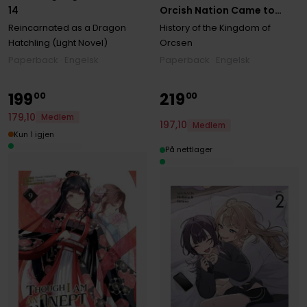
Orcish Nation Came to
14
Burn Down the Peaceful
History of the Kingdom of
Reincarnated as a Dragon
Elfland (Light Novel) Vol. 1
Orcsen
Hatchling (Light Novel)
Paperback · Engelsk
Paperback · Engelsk
199
219
00
00
179
,
10
Medlem
197
,
10
Medlem
Kun 1 igjen
På nettlager