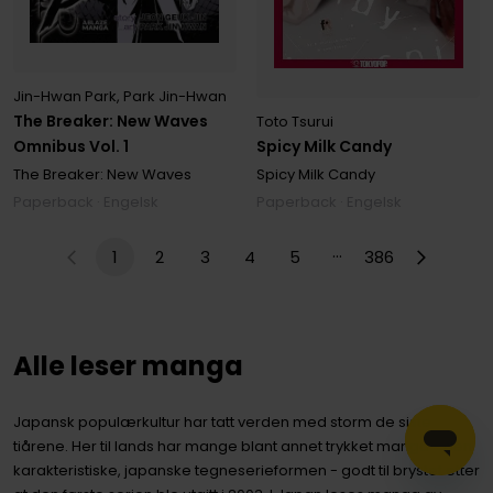
Jin-Hwan Park
,
Park Jin-Hwan
The Breaker: New Waves
Toto Tsurui
Omnibus Vol. 1
Spicy Milk Candy
The Breaker: New Waves
Spicy Milk Candy
Paperback · Engelsk
Paperback · Engelsk
…
1
2
3
4
5
386
Alle leser manga
Japansk populærkultur har tatt verden med storm de siste
tiårene. Her til lands har mange blant annet trykket manga - den
karakteristiske, japanske tegneserieformen - godt til brystet etter