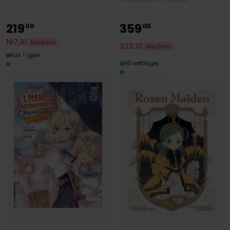
219
359
00
00
197
,
10
Medlem
323
,
10
Medlem
Kun 1 igjen
På nettlager