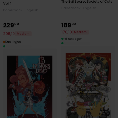
The Evil Secret Society of Cats
Vol. 1
Paperback · Engelsk
Paperback · Engelsk
229
189
00
00
170
,
10
Medlem
206
,
10
Medlem
På nettlager
Kun 1 igjen