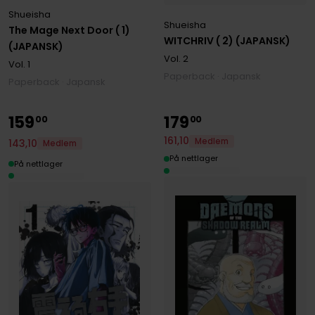
Shueisha
Shueisha
The Mage Next Door ( 1)
WITCHRIV ( 2) (JAPANSK)
(JAPANSK)
Vol. 2
Vol. 1
Paperback · Japansk
Paperback · Japansk
159
179
00
00
161
,
10
Medlem
143
,
10
Medlem
På nettlager
På nettlager