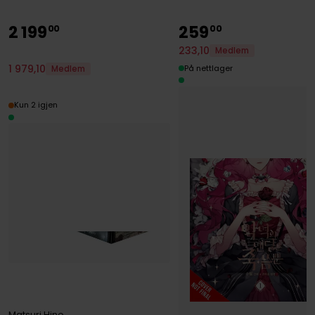
2
199
259
00
00
233
,
10
Medlem
1
979
,
10
På nettlager
Medlem
Kun 2 igjen
Matsuri Hino