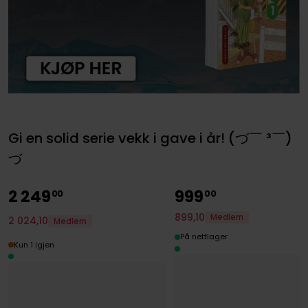
Gi en solid serie vekk i gave i år! (づ￣ ³￣)
づ
2
249
999
00
00
899
,
10
Medlem
2
024
,
10
Medlem
På nettlager
Kun 1 igjen