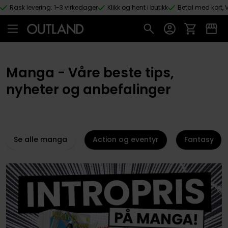
Rask levering: 1-3 virkedager
Klikk og hent i butikk
Betal med kort, V
Hopp til hovedinnhold
Manga - Våre beste tips,
nyheter og anbefalinger
Se alle manga
Action og eventyr
Fantasy