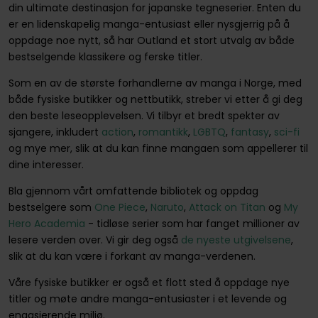
din ultimate destinasjon for japanske tegneserier. Enten du
er en lidenskapelig manga-entusiast eller nysgjerrig på å
oppdage noe nytt, så har Outland et stort utvalg av både
bestselgende klassikere og ferske titler.
Som en av de største forhandlerne av manga i Norge, med
både fysiske butikker og nettbutikk, streber vi etter å gi deg
den beste leseopplevelsen. Vi tilbyr et bredt spekter av
sjangere, inkludert
action
,
romantikk
,
LGBTQ
,
fantasy
,
sci-fi
og mye mer, slik at du kan finne mangaen som appellerer til
dine interesser.
Bla gjennom vårt omfattende bibliotek og oppdag
bestselgere som
One Piece
,
Naruto
,
Attack on Titan
og
My
Hero Academia
- tidløse serier som har fanget millioner av
lesere verden over. Vi gir deg også
de nyeste utgivelsene
,
slik at du kan være i forkant av manga-verdenen.
Våre fysiske butikker er også et flott sted å oppdage nye
titler og møte andre manga-entusiaster i et levende og
engasjerende miljø.