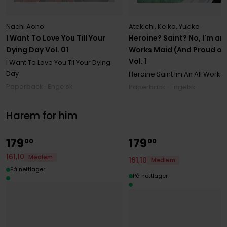
Nachi Aono
Atekichi
,
Keiko
,
Yukiko
I Want To Love You Till Your
Heroine? Saint? No, I'm an 
Dying Day Vol. 01
Works Maid (And Proud of I
Vol. 1
I Want To Love You Til Your Dying
Day
Heroine Saint Im An All Works
Paperback · Engelsk
Paperback · Engelsk
Harem for him
179
179
00
00
161
,
10
Medlem
161
,
10
Medlem
På nettlager
På nettlager