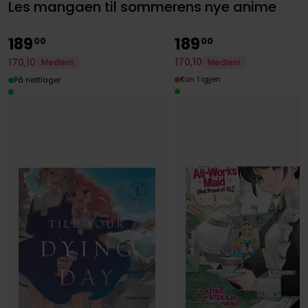
Les mangaen til sommerens nye anime
189
189
00
00
170
,
10
170
,
10
Medlem
Medlem
Kun 1 igjen
På nettlager