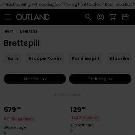
Rask levering: 1-3 virkedager
Klikk og hent i butikk
Betal med kort, V
Hopp til hovedinnhold
/
Hjem
Brettspill
Brettspill
Barn
Escape Room
Familiespill
Klassikere
Alle filtre
Sortering
4511 produkter
579
129
00
00
116
,
10
Medlem
521
,
10
Medlem
På nettlager
På nettlager