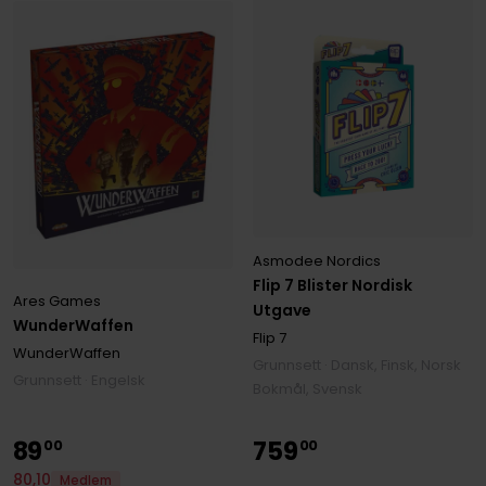
Asmodee Nordics
Flip 7 Blister Nordisk
Ares Games
Utgave
WunderWaffen
Flip 7
WunderWaffen
Grunnsett · Dansk, Finsk, Norsk
Grunnsett · Engelsk
Bokmål, Svensk
89
759
00
00
80
,
10
Medlem