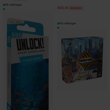
På nettlager
683
,
10
Medlem
På nettlager