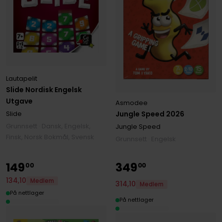
Lautapelit
Slide Nordisk Engelsk
Utgave
Asmodee
Slide
Jungle Speed 2026
Grunnsett · Dansk, Engelsk,
Jungle Speed
Finsk, Norsk Bokmål, Svensk
Grunnsett · Engelsk
149
349
00
00
134
,
10
Medlem
314
,
10
Medlem
På nettlager
På nettlager