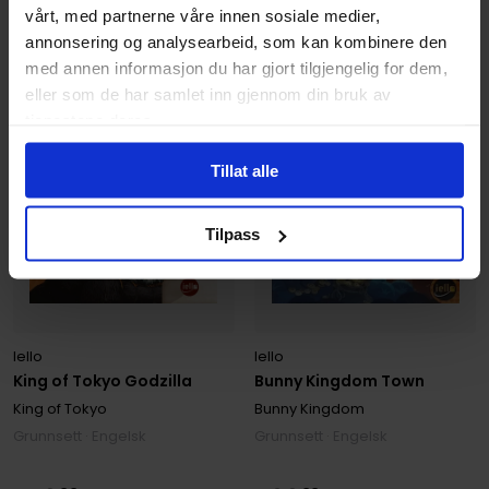
749
399
vårt, med partnerne våre innen sosiale medier,
674
,
10
359
,
10
Medlem
Medlem
annonsering og analysearbeid, som kan kombinere den
På nettlager
På nettlager
med annen informasjon du har gjort tilgjengelig for dem,
eller som de har samlet inn gjennom din bruk av
tjenestene deres.
Tillat alle
Tilpass
Iello
Iello
King of Tokyo Godzilla
Bunny Kingdom Town
King of Tokyo
Bunny Kingdom
Grunnsett · Engelsk
Grunnsett · Engelsk