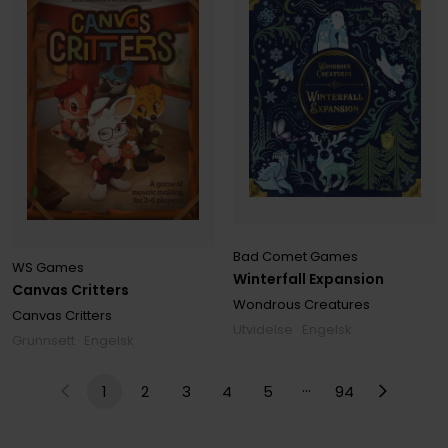
Bad Comet Games
WS Games
Winterfall Expansion
Canvas Critters
Wondrous Creatures
Canvas Critters
Utvidelse · Engelsk
Grunnsett · Engelsk
…
1
2
3
4
5
94