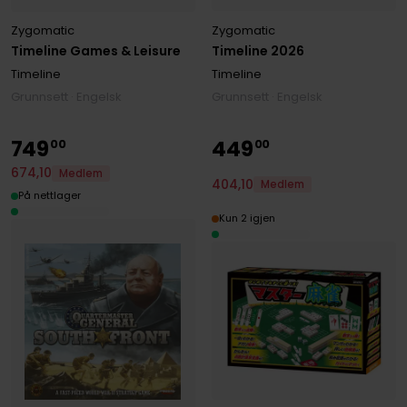
Zygomatic
Zygomatic
Timeline 2026
Timeline Games & Leisure
Timeline
Timeline
Grunnsett · Engelsk
Grunnsett · Engelsk
749
449
00
00
674
,
10
Medlem
404
,
10
Medlem
På nettlager
Kun 2 igjen