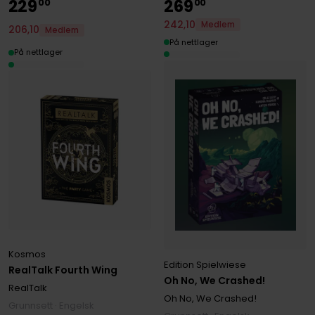
229
269
00
00
242
,
10
Medlem
206
,
10
Medlem
På nettlager
På nettlager
Kosmos
Edition Spielwiese
RealTalk Fourth Wing
Oh No, We Crashed!
RealTalk
Oh No, We Crashed!
Grunnsett · Engelsk