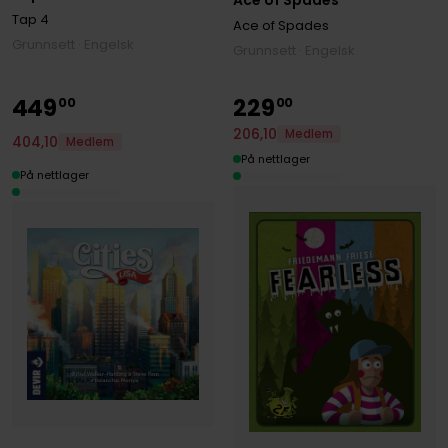
Tap 4
Ace of Spades
Grunnsett · Engelsk
Grunnsett · Engelsk
449
229
00
00
206
,
10
Medlem
404
,
10
Medlem
På nettlager
På nettlager