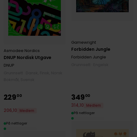
Gamewright
Forbidden Jungle
Asmodee Nordics
Forbidden Jungle
DNUP Nordisk Utgave
Grunnsett · Engelsk
DNUP
Grunnsett · Dansk, Finsk, Norsk
Bokmål, Svensk
229
349
00
00
314
,
10
Medlem
206
,
10
Medlem
På nettlager
På nettlager