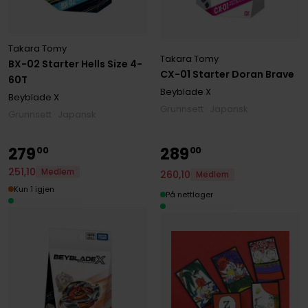
Takara Tomy
Takara Tomy
BX-02 Starter Hells Size 4-
CX-01 Starter Doran Brave
60T
Beyblade X
Beyblade X
Grunnsett · Japansk
Grunnsett · Japansk
279
289
00
00
251
,
10
Medlem
260
,
10
Medlem
Kun 1 igjen
På nettlager