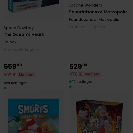
Arcane Wonders
Foundations of Metropolis
Foundations of Metropolis
Grunnsett · Engelsk
Space Cowboys
The Ocean's Heart
Unlock
Grunnsett · Engelsk
559
529
00
00
476
,
10
503
,
10
Medlem
Medlem
På nettlager
På nettlager