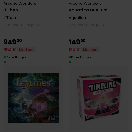
Arcane Wonders
Arcane Wonders
If Then
Aquatica Duellum
If Then
Aquatica
Grunnsett · Engelsk
Grunnsett · Engelsk
949
149
00
00
854
,
10
134
,
10
Medlem
Medlem
På nettlager
På nettlager