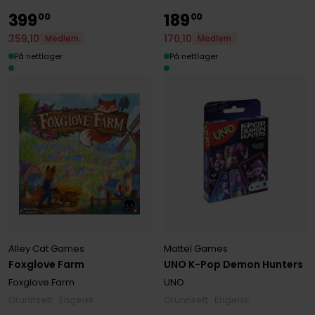
399
189
00
00
359
,
10
170
,
10
Medlem
Medlem
På nettlager
På nettlager
Alley Cat Games
Mattel Games
Foxglove Farm
UNO K-Pop Demon Hunters
Foxglove Farm
UNO
Grunnsett · Engelsk
Grunnsett · Engelsk