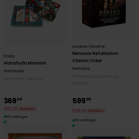
Awaken Realms
Nemesis Retaliation
Ensky
Classic Crew
Hanafuda Moomin
Nemesis
Hanafuda
Brettspilloppgradering ·
Grunnsett · Japansk
Engelsk
369
599
00
00
332
,
10
Medlem
539
,
10
Medlem
På nettlager
På nettlager