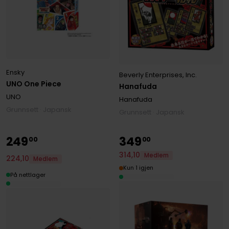
Ensky
Beverly Enterprises, Inc.
UNO One Piece
Hanafuda
UNO
Hanafuda
Grunnsett · Japansk
Grunnsett · Japansk
249
349
00
00
314
,
10
Medlem
224
,
10
Medlem
Kun 1 igjen
På nettlager