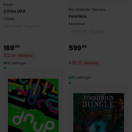
Devir
Rio Grande Games
Cities USA
Fearless
Cities
Fearless
Grunnsett · Engelsk
Grunnsett · Engelsk
169
599
00
00
152
,
10
Medlem
539
,
10
På nettlager
Medlem
På nettlager