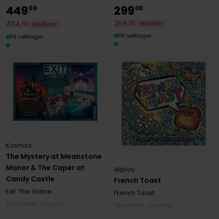
449
299
00
00
269
,
10
404
,
10
Medlem
Medlem
På nettlager
På nettlager
Kosmos
The Mystery at Meanstone
Manor & The Caper at
Allplay
Candy Castle
French Toast
Exit: The Game
French Toast
Grunnsett · Engelsk
Grunnsett · Engelsk