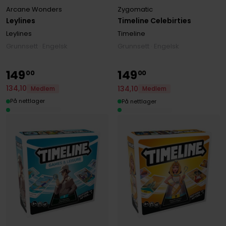
Arcane Wonders
Zygomatic
Leylines
Timeline Celebirties
Leylines
Timeline
Grunnsett · Engelsk
Grunnsett · Engelsk
149
149
00
00
134
,
10
134
,
10
Medlem
Medlem
På nettlager
På nettlager