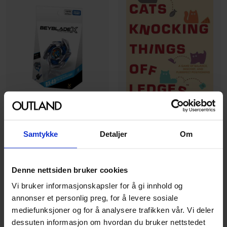
Takara Tomy
Samtykke
Detaljer
Om
USAopoly
BX-49 Starter Dranstrike
Cats Knocking Things Off
4-50FF
Ledges
Beyblade X
Denne nettsiden bruker cookies
Cats Knocking Things of
Grunnsett · Engelsk
Vi bruker informasjonskapsler for å gi innhold og
Ledges
annonser et personlig preg, for å levere sosiale
Grunnsett · Engelsk
mediefunksjoner og for å analysere trafikken vår. Vi deler
dessuten informasjon om hvordan du bruker nettstedet
00
00