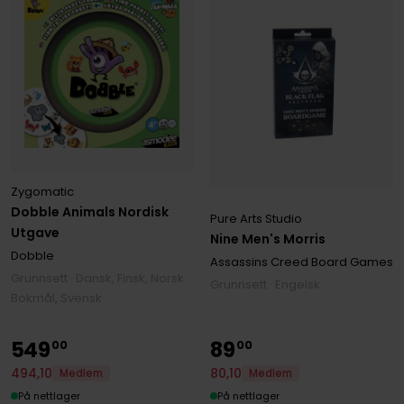
Zygomatic
Dobble Animals Nordisk
Pure Arts Studio
Utgave
Nine Men's Morris
Dobble
Assassins Creed Board Games
Grunnsett · Dansk, Finsk, Norsk
Grunnsett · Engelsk
Bokmål, Svensk
549
89
00
00
494
,
10
80
,
10
Medlem
Medlem
På nettlager
På nettlager