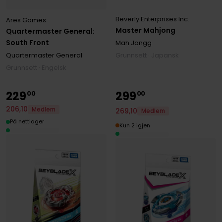
Beverly Enterprises Inc.
Ares Games
Master Mahjong
Quartermaster General:
South Front
Mah Jongg
Grunnsett · Japansk
Quartermaster General
Grunnsett · Engelsk
229
299
00
00
206
,
10
Medlem
269
,
10
Medlem
På nettlager
Kun 2 igjen