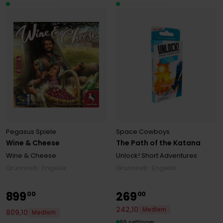
Pegasus Spiele
Space Cowboys
Wine & Cheese
The Path of the Katana
Wine & Cheese
Unlock! Short Adventures
Grunnsett · Engelsk
Grunnsett · Engelsk
899
269
00
00
242
,
10
Medlem
809
,
10
Medlem
På nettlager