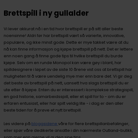
Brettspill i ny gullalder
Vi lever akkurat nå i en tid hvor brettspill er på sitt aller beste
noensinne! Aldri før har brettspill vært så varierte, innovative,
populære, og ikke minst gode. Dette er mye takket være at du
nå kan finne informasjon og kjøpe brettspill på nett. Det er lettere
enn noen gang å finne gode tips til hvilke brettspill du burde
kjøpe. Selv om en runde Monopol kan være gøy i blant, har
spilldesignere i løpet av de siste 10 årene vist oss at brettspill har
muligheten til å være uendelig mye mer enn bare det. Vi gir deg
det beste av brettspill på nett, uansett hva slags brettspill du er
ute etter å kjøpe. Enten du er interessert i komplekse strategispill,
en god historie, samarbeidsspill, eller et spill for to - om du er
erfaren entusiast, eller har spilt veldig lite - i dag er den aller
beste tiden for å prøve et nytt brettspill.
Les videre på
bloggsidene
våre for flere brettspillanbefalinger,
eller spør våre dedikerte ansatte i din nærmeste Outland-butikk,
som mer enn gjerne vil gi deg sine tips.