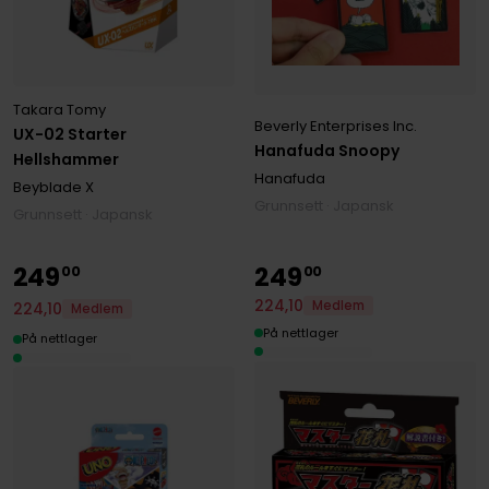
Takara Tomy
Beverly Enterprises Inc.
UX-02 Starter
Hanafuda Snoopy
Hellshammer
Hanafuda
Beyblade X
Grunnsett · Japansk
Grunnsett · Japansk
249
249
00
00
224
,
10
Medlem
224
,
10
Medlem
På nettlager
På nettlager