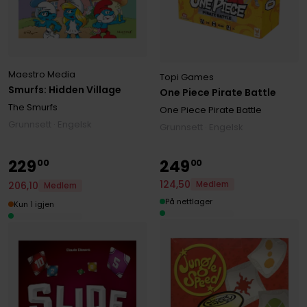
Maestro Media
Topi Games
Smurfs: Hidden Village
One Piece Pirate Battle
The Smurfs
One Piece Pirate Battle
Grunnsett · Engelsk
Grunnsett · Engelsk
229
249
00
00
124
,
50
206
,
10
Medlem
Medlem
På nettlager
Kun 1 igjen