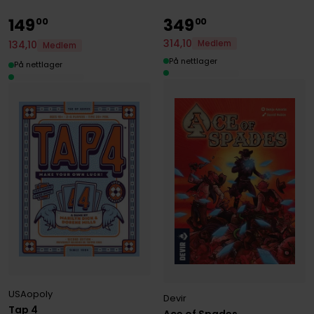
149
349
00
00
314
,
10
Medlem
134
,
10
Medlem
På nettlager
På nettlager
USAopoly
Devir
Tap 4
Ace of Spades