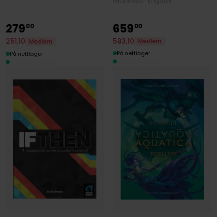
Grunnsett · Engelsk
279
659
00
00
593
,
10
251
,
10
Medlem
Medlem
På nettlager
På nettlager