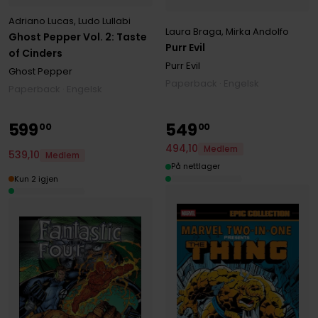
Adriano Lucas
,
Ludo Lullabi
Laura Braga
,
Mirka Andolfo
Ghost Pepper Vol. 2: Taste
Purr Evil
of Cinders
Purr Evil
Ghost Pepper
Paperback · Engelsk
Paperback · Engelsk
599
549
00
00
494
,
10
Medlem
539
,
10
Medlem
På nettlager
Kun 2 igjen