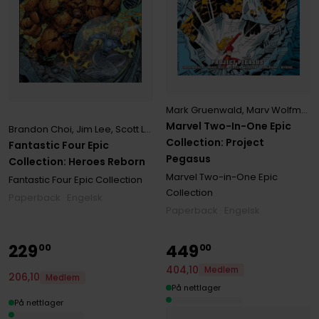
Mark Gruenwald
,
Marv Wolfman
,
Marvel Two-In-One Epic
Brandon Choi
,
Jim Lee
,
Scott Lodbell
Collection: Project
Fantastic Four Epic
Pegasus
Collection: Heroes Reborn
Marvel Two-in-One Epic
Fantastic Four Epic Collection
Collection
Paperback · Engelsk
Paperback · Engelsk
229
449
00
00
404
,
10
Medlem
206
,
10
Medlem
På nettlager
På nettlager