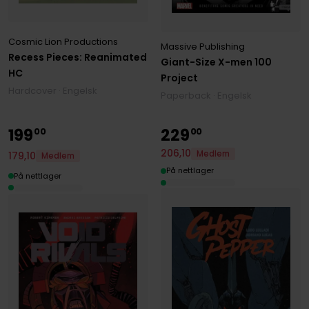
Cosmic Lion Productions
Massive Publishing
Recess Pieces: Reanimated
Giant-Size X-men 100
HC
Project
Hardcover · Engelsk
Paperback · Engelsk
199
229
00
00
206
,
10
Medlem
179
,
10
Medlem
På nettlager
På nettlager