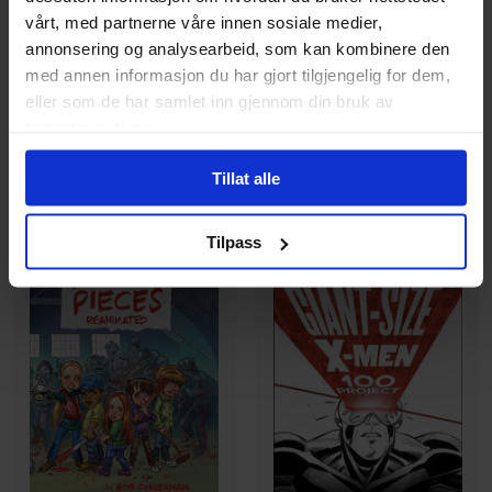
Yellow Journal Hardcover
Bluss forlag
vårt, med partnerne våre innen sosiale medier,
Edition
Akvarieskatten
annonsering og analysearbeid, som kan kombinere den
Hardcover · Engelsk
Paperback · Norsk Bokmål
med annen informasjon du har gjort tilgjengelig for dem,
eller som de har samlet inn gjennom din bruk av
279
179
00
00
tjenestene deres.
161
,
10
Medlem
251
,
10
Medlem
Tillat alle
På nettlager
På nettlager
Tilpass