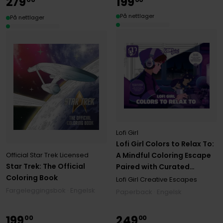
279
199
På nettlager
På nettlager
Lofi Girl
Lofi Girl Colors to Relax To:
A Mindful Coloring Escape
Official Star Trek Licensed
Star Trek: The Official
Paired with Curated
Coloring Book
Playlists
Lofi Girl Creative Escapes
Fargeleggingsbok · Engelsk
Paperback · Engelsk
199
249
00
00