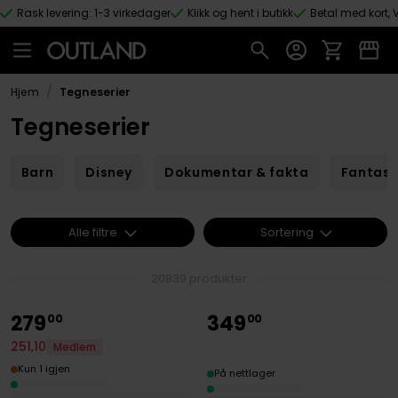
Rask levering: 1-3 virkedager
Klikk og hent i butikk
Betal med kort, V
Hopp til hovedinnhold
/
Hjem
Tegneserier
Tegneserier
Barn
Disney
Dokumentar & fakta
Fantas
Alle filtre
Sortering
20839 produkter
279
349
00
00
251
,
10
Medlem
Kun 1 igjen
På nettlager