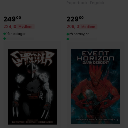
Paperback · Engelsk
249
229
00
00
224
,
10
206
,
10
Medlem
Medlem
På nettlager
På nettlager