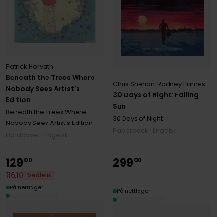
Patrick Horvath
Beneath the Trees Where
Chris Shehan
,
Rodney Barnes
Nobody Sees Artist's
30 Days of Night: Falling
Edition
Sun
Beneath the Trees Where
30 Days of Night
Nobody Sees Artist's Edition
Paperback · Engelsk
Hardcover · Engelsk
129
299
00
00
116
,
10
Medlem
På nettlager
På nettlager