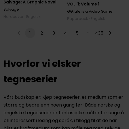
Salvage: A Graphic Novel
VOL. 1: Volume 1
Salvage
GG: Life is a Video Game
Hardcover · Engelsk
Paperback · Engelsk
…
1
2
3
4
5
435
Hvorfor vi elsker
tegneserier
Vårt budskap er: Kjøp tegneserier, et medium som er
større og bedre enn noen gang før! Både norske og
engelske tegneserier er fantastiske måter for unge å
bli interessert i lesing og språk, i tillegg til at de har
blitt et kraftmedium som kan måle seg med selv de