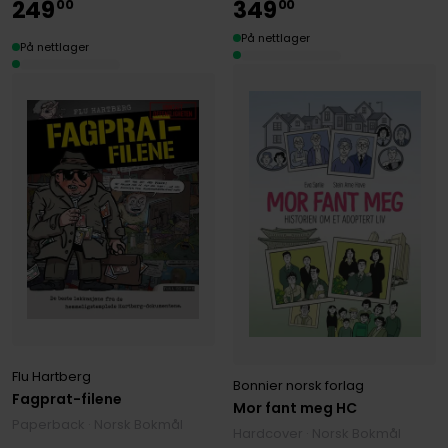
249
349
00
00
På nettlager
På nettlager
Flu Hartberg
Bonnier norsk forlag
Fagprat-filene
Mor fant meg HC
Paperback · Norsk Bokmål
Hardcover · Norsk Bokmål