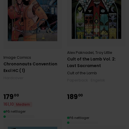
Alex Paknadel
,
Troy Little
Image Comics
Cult of the Lamb Vol. 2:
Chrononauts Convention
Last Sacrament
Excl HC ( 1)
Cult of the Lamb
Hardcover
Paperback · Engelsk
179
189
00
00
161
,
10
Medlem
På nettlager
På nettlager