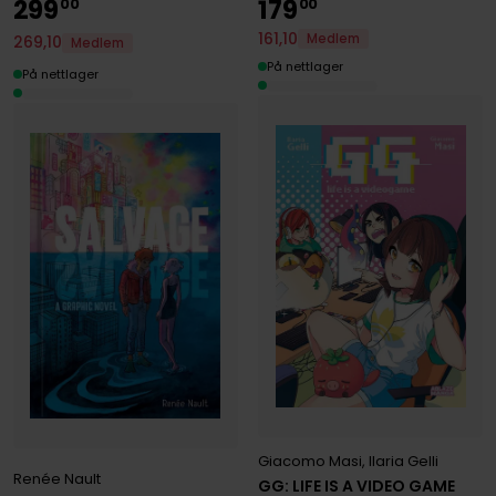
299
179
00
00
161
,
10
Medlem
269
,
10
Medlem
På nettlager
På nettlager
Giacomo Masi
,
Ilaria Gelli
Renée Nault
GG: LIFE IS A VIDEO GAME