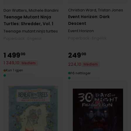
Christian Ward
,
Tristan Jones
Dan Watters
,
Michele Bandini
Event Horizon: Dark
Teenage Mutant Ninja
Descent
Turtles: Shredder, Vol. 1
Event Horizon
Teenage mutant ninja turtles
Paperback · Engelsk
Paperback · Engelsk
1
499
249
00
00
1
349
,
10
Medlem
224
,
10
Medlem
Kun 1 igjen
På nettlager