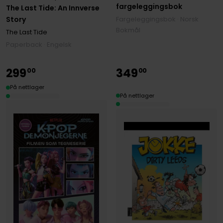
fargeleggingsbok
The Last Tide: An Innverse
Fargeleggingsbok · Norsk
Story
Bokmål
The Last Tide
Paperback · Engelsk
299
349
00
00
På nettlager
På nettlager