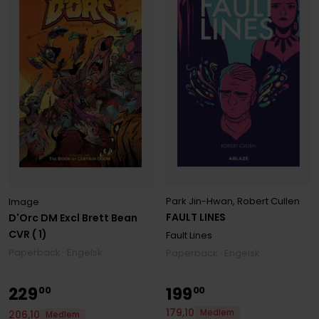
Park Jin-Hwan
,
Robert Cullen
Image
FAULT LINES
D'Orc DM Excl Brett Bean
CVR ( 1)
Fault Lines
Paperback · Engelsk
Paperback · Engelsk
229
199
00
00
179
,
10
Medlem
206
,
10
Medlem