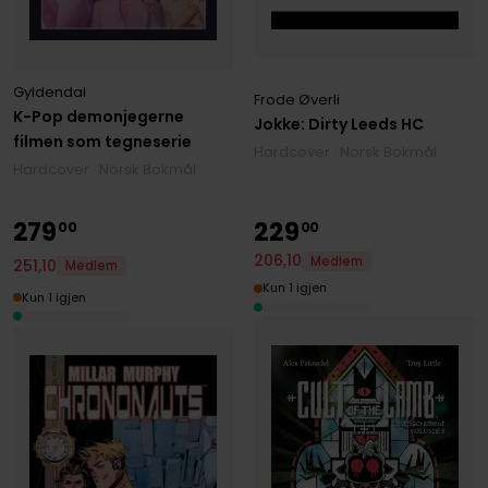
Gyldendal
Frode Øverli
K-Pop demonjegerne
Jokke: Dirty Leeds HC
filmen som tegneserie
Hardcover · Norsk Bokmål
Hardcover · Norsk Bokmål
279
229
00
00
206
,
10
Medlem
251
,
10
Medlem
Kun 1 igjen
Kun 1 igjen