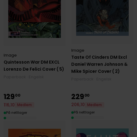
Image
Image
Taste Of Cinders DM Excl
Quintesson War DM EXCL
Daniel Warren Johnson &
Lorenzo De Felici Cover ( 5)
Mike Spicer Cover ( 2)
Paperback · Engelsk
Paperback · Engelsk
129
229
00
00
206
,
10
116
,
10
Medlem
Medlem
På nettlager
På nettlager