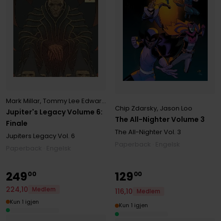
Mark Millar
,
Tommy Lee Edwards
Chip Zdarsky
,
Jason Loo
Jupiter's Legacy Volume 6:
The All-Nighter Volume 3
Finale
The All-Nighter
Vol. 3
Jupiters Legacy
Vol. 6
Paperback · Engelsk
Paperback · Engelsk
249
129
00
00
224
,
10
Medlem
116
,
10
Medlem
Kun 1 igjen
Kun 1 igjen