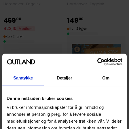
Hardcover · Engelsk
Hardcover · Engelsk
469
149
00
00
422
,
10
Kun 2 igjen
Medlem
Kun 2 igjen
Samtykke
Detaljer
Om
Denne nettsiden bruker cookies
Vi bruker informasjonskapsler for å gi innhold og
annonser et personlig preg, for å levere sosiale
Various
mediefunksjoner og for å analysere trafikken vår. Vi deler
SCP Foundation Artbook
dessuten informasjon om hvordan du bruker nettstedet