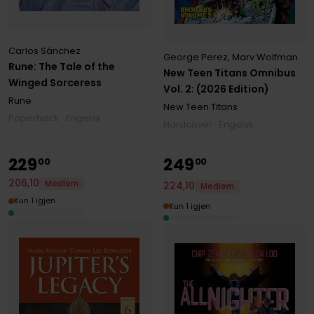
Carlos Sánchez
George Perez
,
Marv Wolfman
Rune: The Tale of the
New Teen Titans Omnibus
Winged Sorceress
Vol. 2: (2026 Edition)
Rune
New Teen Titans
Paperback · Engelsk
Hardcover · Engelsk
229
249
00
00
206
,
10
Medlem
224
,
10
Medlem
Kun 1 igjen
Kun 1 igjen