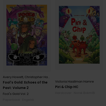
Avery Howett
,
Christopher Hastings
,
Felix Irnich
,
Jenna Woldenga
,
P
Victoria Haallman Hamre
Fool's Gold: Echoes of the
Piri & Chip HC
Past: Volume 2
Hardcover · Norsk Bokmål
Fool's Gold
Vol. 2
Paperback · Engelsk