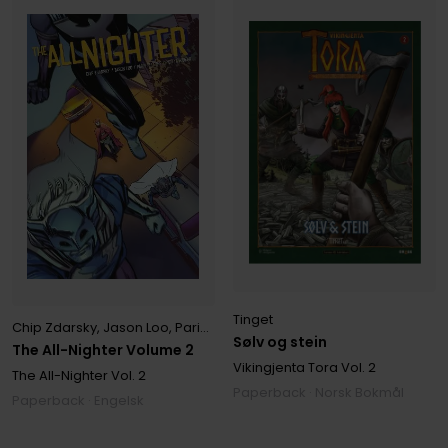
Tinget
Chip Zdarsky
,
Jason Loo
,
Paris Alleyne
Sølv og stein
The All-Nighter Volume 2
Vikingjenta Tora
Vol. 2
The All-Nighter
Vol. 2
Paperback · Norsk Bokmål
Paperback · Engelsk