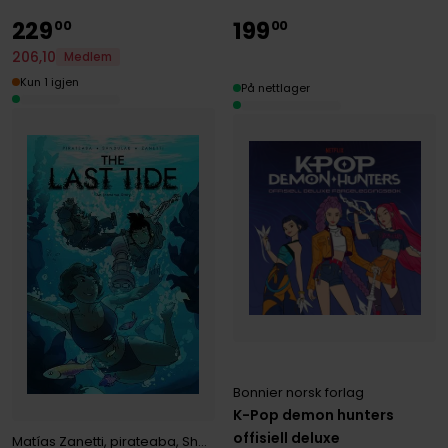
229
199
00
00
206
,
10
Medlem
Kun 1 igjen
På nettlager
Bonnier norsk forlag
K-Pop demon hunters
offisiell deluxe
Matías Zanetti
,
pirateaba
,
Shane Sandulak