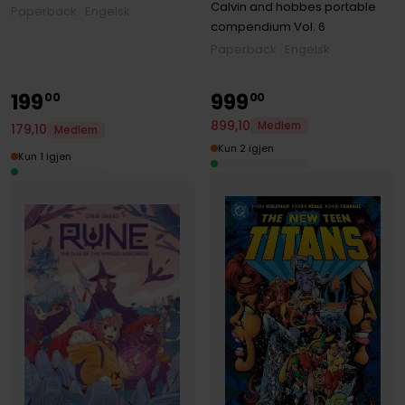
Calvin and hobbes portable
Paperback · Engelsk
compendium
Vol. 6
Paperback · Engelsk
199
999
00
00
899
,
10
Medlem
179
,
10
Medlem
Kun 2 igjen
Kun 1 igjen