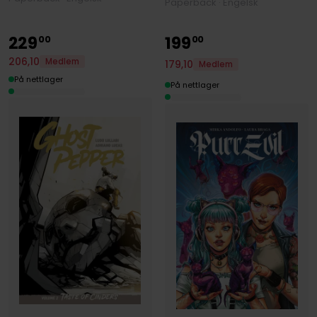
Paperback · Engelsk
229
199
00
00
206
,
10
Medlem
179
,
10
Medlem
På nettlager
På nettlager