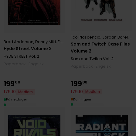
Fco Plascencia
,
Jordan Barel
,
Th
Brad Anderson
,
Danny Miki
,
Francis Portela
,
Geoff Johns
,
Ivan Reis
Sam and Twitch Case Files
Hyde Street Volume 2
Volume 2
HYDE STREET
Vol. 2
Sam and Twitch
Vol. 2
Paperback · Engelsk
Paperback · Engelsk
199
199
00
00
179
,
10
179
,
10
Medlem
Medlem
Kun 1 igjen
På nettlager