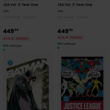
JSA Vol. 3: Year One
JSA Vol. 3: Year One
Jsa
Jsa
Paperback · Engelsk
Hardcover · Engelsk
449
449
00
00
404
,
10
Medlem
404
,
10
Medlem
På nettlager
På nettlager