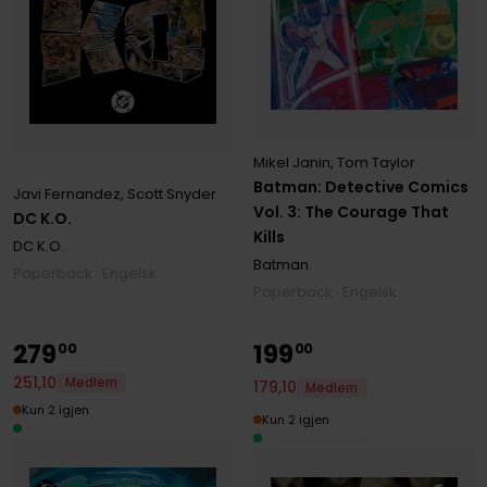
Mikel Janin
,
Tom Taylor
Batman: Detective Comics
Javi Fernandez
,
Scott Snyder
Vol. 3: The Courage That
DC K.O.
Kills
DC K.O.
Batman
Paperback · Engelsk
Paperback · Engelsk
279
199
00
00
251
,
10
Medlem
179
,
10
Medlem
Kun 2 igjen
Kun 2 igjen