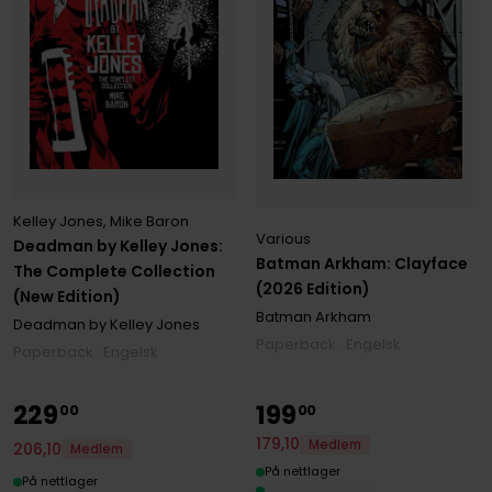
Kelley Jones
,
Mike Baron
Various
Deadman by Kelley Jones:
Batman Arkham: Clayface
The Complete Collection
(2026 Edition)
(New Edition)
Batman Arkham
Deadman by Kelley Jones
Paperback · Engelsk
Paperback · Engelsk
229
199
00
00
179
,
10
Medlem
206
,
10
Medlem
På nettlager
På nettlager