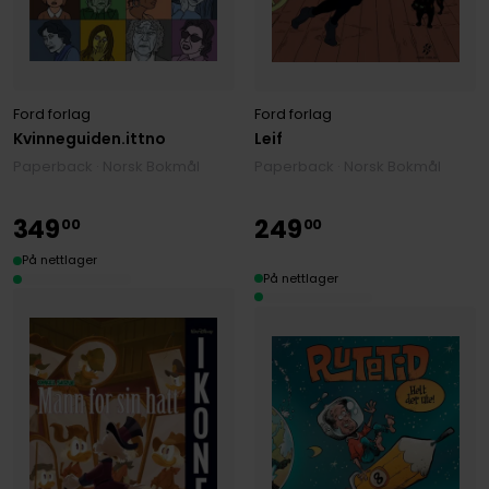
Ford forlag
Ford forlag
Kvinneguiden.ittno
Leif
Paperback · Norsk Bokmål
Paperback · Norsk Bokmål
349
249
00
00
På nettlager
På nettlager