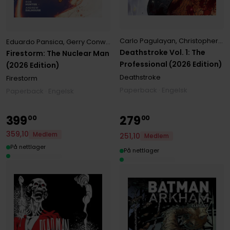
Carlo Pagulayan
,
Christopher Priest
Eduardo Pansica
,
Gerry Conway
Deathstroke Vol. 1: The
Firestorm: The Nuclear Man
Professional (2026 Edition)
(2026 Edition)
Deathstroke
Firestorm
Paperback · Engelsk
Paperback · Engelsk
399
279
00
00
359
,
10
Medlem
251
,
10
Medlem
På nettlager
På nettlager