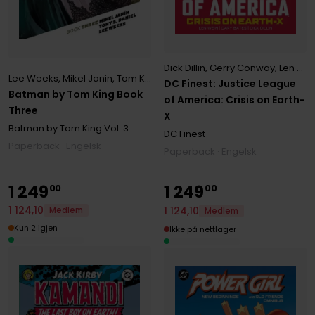
Dick Dillin
,
Gerry Conway
,
Len Wein
Lee Weeks
,
Mikel Janin
,
Tom King
,
Tony S. Daniel
DC Finest: Justice League
Batman by Tom King Book
of America: Crisis on Earth-
Three
X
Batman by Tom King
Vol. 3
DC Finest
Paperback · Engelsk
Paperback · Engelsk
1
249
1
249
00
00
1
124
,
10
1
124
,
10
Medlem
Medlem
Kun 2 igjen
Ikke på nettlager