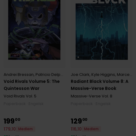
Andrei Bressan
,
Patricio Delpeche
,
Robert Kirkman
Joe Clark
,
Kyle Higgins
,
Marcelo Costa
Void Rivals Volume 5: The
Radiant Black Volume 8: A
Quintesson War
Massive-Verse Book
Void Rivals
Vol. 5
Massive-Verse
Vol. 8
Paperback · Engelsk
Paperback · Engelsk
199
129
00
00
179
,
10
116
,
10
Medlem
Medlem