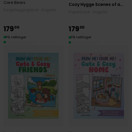
Care Bears
Cozy Hygge Scenes of a
Fargeleggingsbok · Engelsk
Relaxing Autumn
Paperback · Engelsk
179
179
00
00
På nettlager
På nettlager