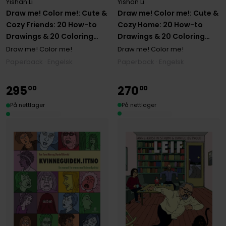
Yishan Li
Yishan Li
Draw me! Color me!: Cute &
Draw me! Color me!: Cute &
Cozy Home: 20 How-to
Cozy Friends: 20 How-to
Drawings & 20 Coloring
Drawings & 20 Coloring
Pages
Pages
Draw me! Color me!
Draw me! Color me!
Paperback · Engelsk
Paperback · Engelsk
295
270
00
00
På nettlager
På nettlager