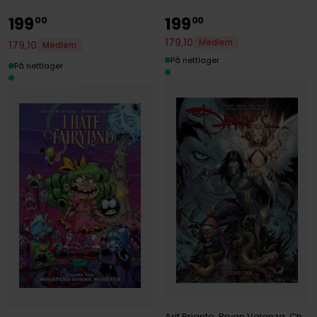
199
199
00
00
179
,
10
Medlem
179
,
10
Medlem
På nettlager
På nettlager
Arif Prianto
,
Bryan Valenza
,
Christopher Mitten