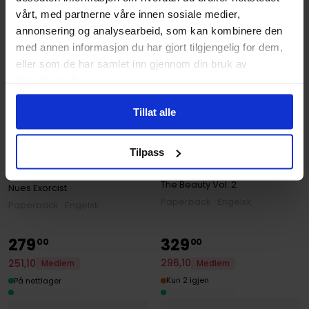
vårt, med partnerne våre innen sosiale medier,
annonsering og analysearbeid, som kan kombinere den
med annen informasjon du har gjort tilgjengelig for dem,
eller som de har samlet inn gjennom din bruk av
tjenestene deres.
Tillat alle
Kota Kawae
Jason A. Hurley
,
Jeremy Huan
,
Th
Tilpass
Nue's Exorcist, Vol. 7:
The Beauty Book Two
Volume 7
The Beauty
Vol. 2
Nues Exorcist
Paperback · Engelsk
Paperback · Engelsk
279
329
00
00
296
,
10
251
,
10
Medlem
Medlem
Kun 2 igjen
På nettlager