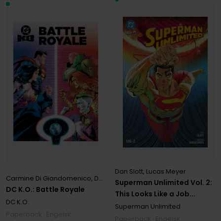
Dan Slott
,
Lucas Meyer
Carmine Di Giandomenico
,
Dan Mora
,
Jeremy Adams
,
Joshua Will
Superman Unlimited Vol. 2:
DC K.O.: Battle Royale
This Looks Like a Job...
DC K.O.
Superman Unlimited
Paperback · Engelsk
Paperback · Engelsk