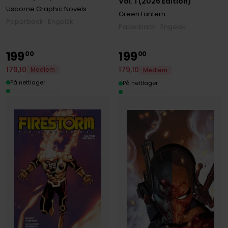
Vol. 1 (2026 Edition)
Usborne Graphic Novels
Green Lantern
Paperback · Engelsk
Paperback · Engelsk
199
199
00
00
179
,
10
179
,
10
Medlem
Medlem
På nettlager
På nettlager