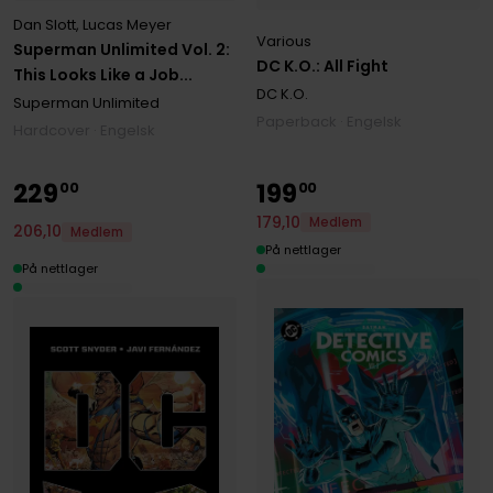
Dan Slott
,
Lucas Meyer
Various
Superman Unlimited Vol. 2:
DC K.O.: All Fight
This Looks Like a Job...
DC K.O.
Superman Unlimited
Paperback · Engelsk
Hardcover · Engelsk
229
199
00
00
179
,
10
Medlem
206
,
10
Medlem
På nettlager
På nettlager