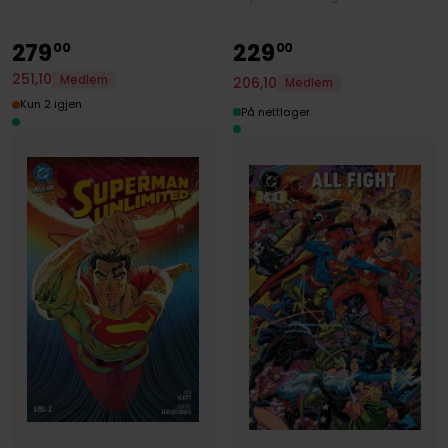
279
229
00
00
251
,
10
Medlem
206
,
10
Medlem
Kun 2 igjen
På nettlager