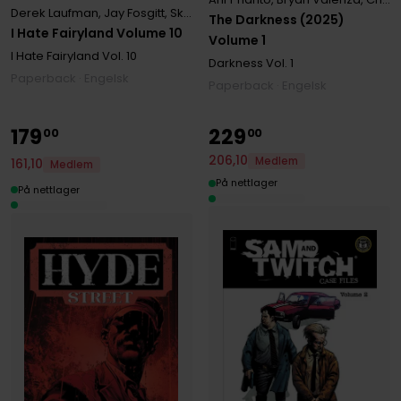
Derek Laufman
,
Jay Fosgitt
,
Skottie Young
The Darkness (2025)
I Hate Fairyland Volume 10
Volume 1
I Hate Fairyland
Vol. 10
Darkness
Vol. 1
Paperback · Engelsk
Paperback · Engelsk
179
229
00
00
206
,
10
Medlem
161
,
10
Medlem
På nettlager
På nettlager