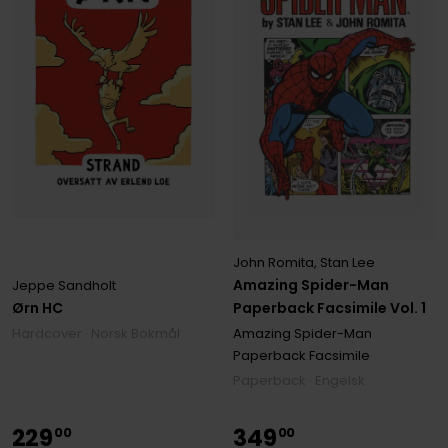
John Romita
,
Stan Lee
Amazing Spider-Man
Jeppe Sandholt
Paperback Facsimile Vol. 1
Ørn HC
Amazing Spider-Man
Hardcover · Norsk Bokmål
Paperback Facsimile
Paperback · Engelsk
229
349
00
00