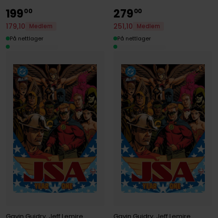
199
279
00
00
179
,
10
251
,
10
Medlem
Medlem
På nettlager
På nettlager
Gavin Guidry
,
Jeff Lemire
Gavin Guidry
,
Jeff Lemire