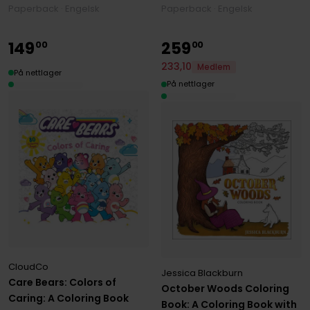
Paperback · Engelsk
Paperback · Engelsk
149
259
00
00
233
,
10
Medlem
På nettlager
På nettlager
CloudCo
Jessica Blackburn
Care Bears: Colors of
October Woods Coloring
Caring: A Coloring Book
Book: A Coloring Book with