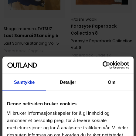
Hitoshi Iwaaki
Parasyte Paperback
Shogo Imamura
,
TATSUZ
Collection 8
Last Samurai Standing 5
Parasyte Paperback Collection
Last Samurai Standing
Vol. 5
Vol. 8
Paperback · Engelsk
Paperback · Engelsk
169
229
00
00
152
,
10
Medlem
206
,
10
Medlem
Samtykke
Detaljer
Om
På nettlager
På nettlager
Denne nettsiden bruker cookies
Vi bruker informasjonskapsler for å gi innhold og
annonser et personlig preg, for å levere sosiale
mediefunksjoner og for å analysere trafikken vår. Vi deler
dessuten informasjon om hvordan du bruker nettstedet