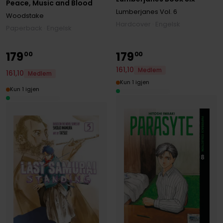
Peace, Music and Blood
Lumberjanes
Vol. 6
Woodstake
Hardcover · Engelsk
Paperback · Engelsk
179
179
00
00
161
,
10
Medlem
161
,
10
Medlem
Kun 1 igjen
Kun 1 igjen