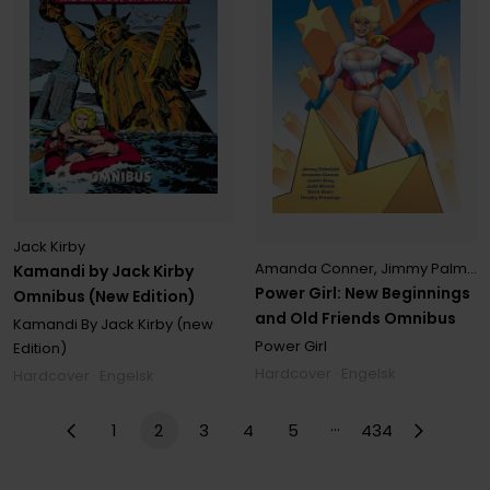
Jack Kirby
Amanda Conner
,
Jimmy Palmiotti
Kamandi by Jack Kirby
Power Girl: New Beginnings
Omnibus (New Edition)
and Old Friends Omnibus
Kamandi By Jack Kirby (new
Power Girl
Edition)
Hardcover · Engelsk
Hardcover · Engelsk
…
1
2
3
4
5
434