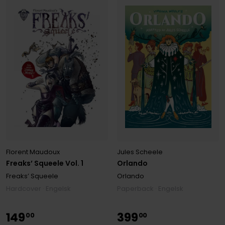
Florent Maudoux
Jules Scheele
Freaks’ Squeele Vol. 1
Orlando
Freaks’ Squeele
Orlando
Hardcover · Engelsk
Paperback · Engelsk
149
399
00
00