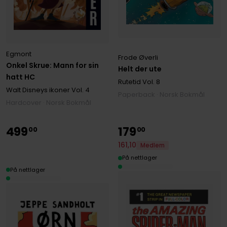
Egmont
Frode Øverli
Onkel Skrue: Mann for sin
Helt der ute
hatt HC
Rutetid
Vol. 8
Walt Disneys ikoner
Vol. 4
Paperback · Norsk Bokmål
Hardcover · Norsk Bokmål
499
179
00
00
161
,
10
Medlem
På nettlager
På nettlager