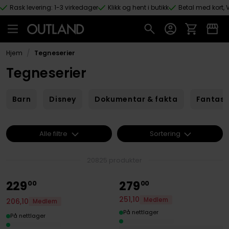
Rask levering: 1-3 virkedager
Klikk og hent i butikk
Betal med kort, V
Hopp til hovedinnhold
/
Hjem
Tegneserier
Tegneserier
Barn
Disney
Dokumentar & fakta
Fantas
Alle filtre
Sortering
20825 produkter
229
279
00
00
251
,
10
Medlem
206
,
10
Medlem
På nettlager
På nettlager