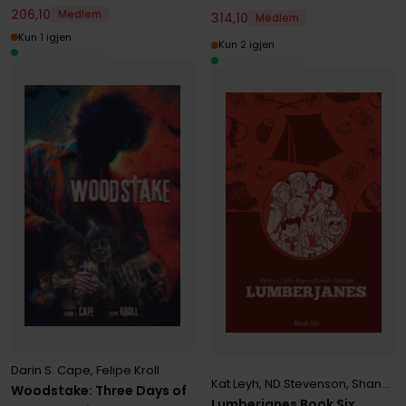
206
,
10
Medlem
314
,
10
Medlem
Kun 1 igjen
Kun 2 igjen
Darin S. Cape
,
Felipe Kroll
Kat Leyh
,
ND Stevenson
,
Shannon Watters
Woodstake: Three Days of
Lumberjanes Book Six