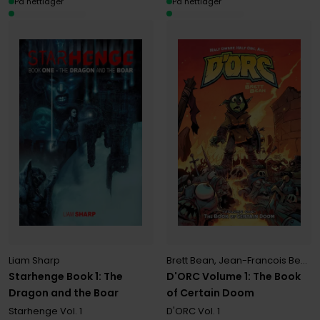
På nettlager
På nettlager
Liam Sharp
Brett Bean
,
Jean-Francois Beaulieu
Starhenge Book 1: The
D'ORC Volume 1: The Book
Dragon and the Boar
of Certain Doom
Starhenge
Vol. 1
D'ORC
Vol. 1