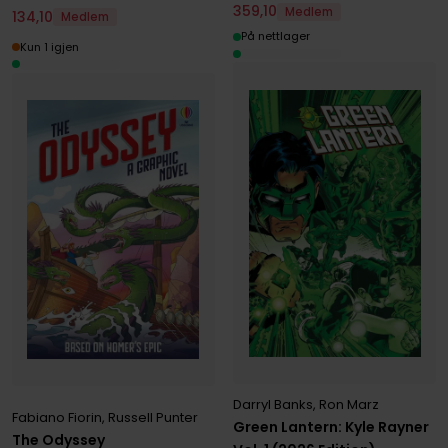
359
,
10
Medlem
134
,
10
Medlem
På nettlager
Kun 1 igjen
Darryl Banks
,
Ron Marz
Fabiano Fiorin
,
Russell Punter
Green Lantern: Kyle Rayner
The Odyssey