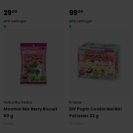
29
99
00
00
På nettlager
På nettlager
Hokuriku Seika
Kracie
Moomin Mix Berry Biscuit
DIY Popin Cookin Narikiri
60 g
Patissier 32 g
kjeks
Godteri