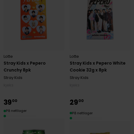
Lotte
Lotte
Stray Kids x Pepero
Stray Kids x Pepero White
Crunchy 8pk
Cookie 32g x 8pk
Stray Kids
Stray Kids
kjeks
kjeks
39
29
00
00
På nettlager
På nettlager