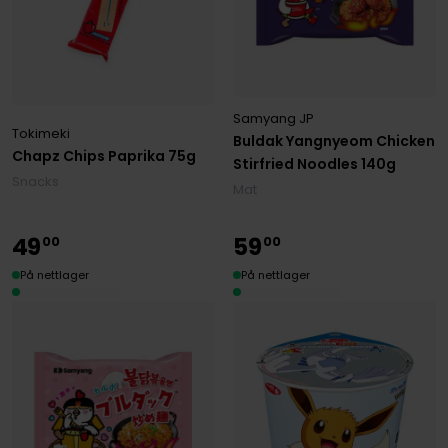
Samyang JP
Tokimeki
Buldak Yangnyeom Chicken
Chapz Chips Paprika 75g
Stirfried Noodles 140g
Snacks
Mat
49
59
00
00
På nettlager
På nettlager