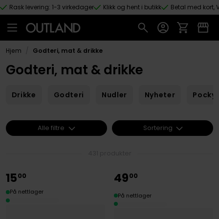
Rask levering: 1-3 virkedager
Klikk og hent i butikk
Betal med kort, V
Hopp til hovedinnhold
/
Hjem
Godteri, mat & drikke
Godteri, mat & drikke
Drikke
Godteri
Nudler
Nyheter
Pocky 
Alle filtre
Sortering
431 produkter
15
49
00
00
På nettlager
På nettlager