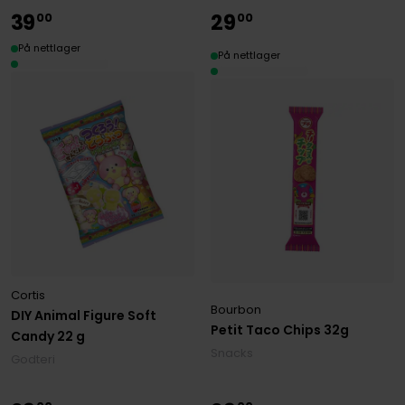
39
29
00
00
På nettlager
På nettlager
Cortis
Bourbon
DIY Animal Figure Soft
Petit Taco Chips 32g
Candy 22 g
Snacks
Godteri