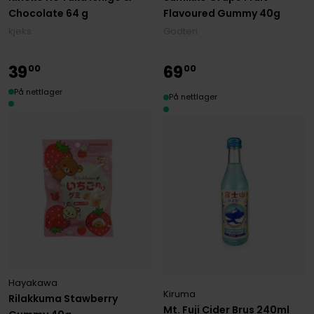
Chocolate 64 g
Flavoured Gummy 40g
kjeks
Godteri
39
69
00
00
På nettlager
På nettlager
Hayakawa
Kiruma
Rilakkuma Stawberry
Mt. Fuji Cider Brus 240ml