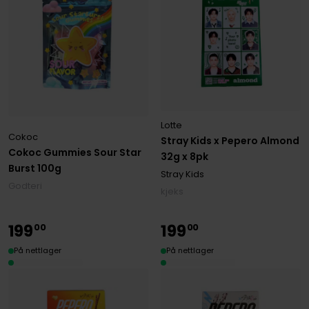
Lotte
Cokoc
Stray Kids x Pepero Almond
Cokoc Gummies Sour Star
32g x 8pk
Burst 100g
Stray Kids
Godteri
kjeks
199
199
00
00
På nettlager
På nettlager