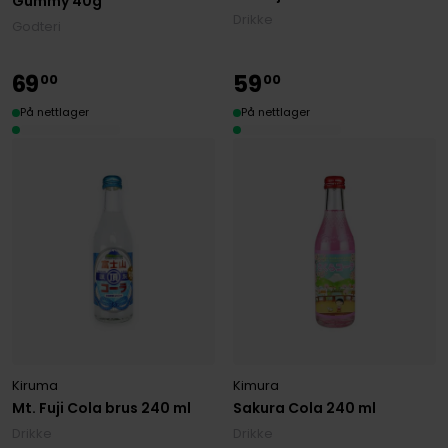
Gummy 40g
Drikke
Godteri
69
59
00
00
På nettlager
På nettlager
Kiruma
Kimura
Mt. Fuji Cola brus 240 ml
Sakura Cola 240 ml
Drikke
Drikke