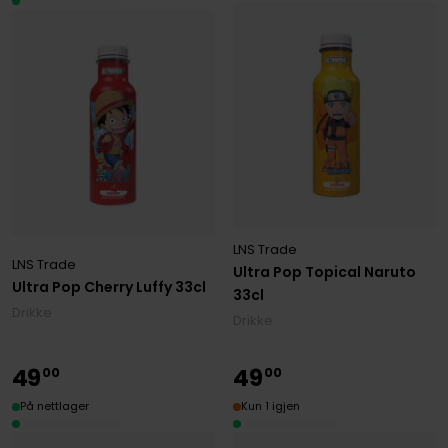
LNS Trade
LNS Trade
Ultra Pop Topical Naruto
Ultra Pop Cherry Luffy 33cl
33cl
Drikke
Drikke
49
49
00
00
På nettlager
Kun 1 igjen