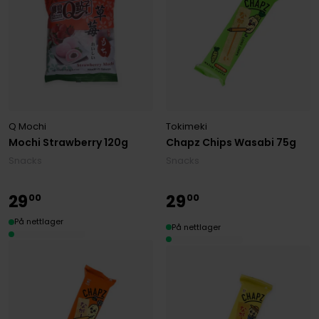
Q Mochi
Tokimeki
Mochi Strawberry 120g
Chapz Chips Wasabi 75g
Snacks
Snacks
29
29
00
00
På nettlager
På nettlager