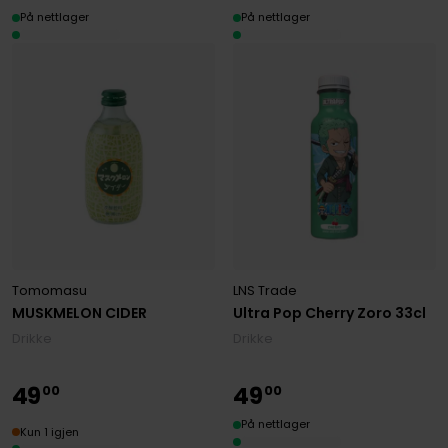
På nettlager
På nettlager
Tomomasu
LNS Trade
MUSKMELON CIDER
Ultra Pop Cherry Zoro 33cl
Drikke
Drikke
49
49
00
00
På nettlager
Kun 1 igjen