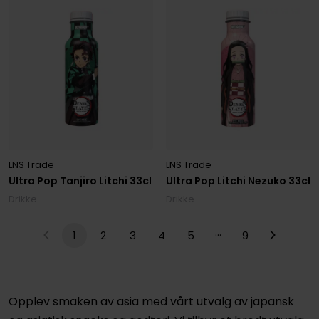
LNS Trade
LNS Trade
Ultra Pop Tanjiro Litchi 33cl
Ultra Pop Litchi Nezuko 33cl
Drikke
Drikke
…
1
2
3
4
5
9
Opplev smaken av asia med vårt utvalg av japansk