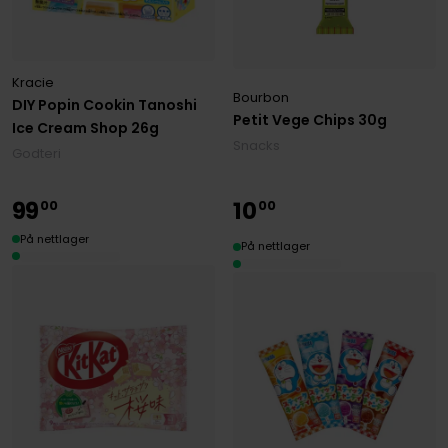
Kracie
Bourbon
DIY Popin Cookin Tanoshi
Petit Vege Chips 30g
Ice Cream Shop 26g
Snacks
Godteri
99
10
00
00
På nettlager
På nettlager