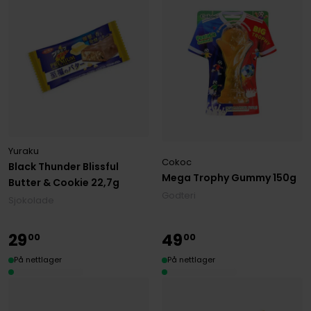
Yuraku
Cokoc
Black Thunder Blissful
Mega Trophy Gummy 150g
Butter & Cookie 22,7g
Godteri
Sjokolade
29
49
00
00
På nettlager
På nettlager