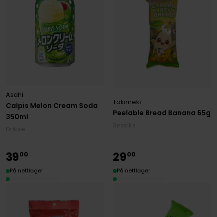
Asahi
Tokimeki
Calpis Melon Cream Soda
Peelable Bread Banana 65g
350ml
Snacks
Drikke
39
29
00
00
På nettlager
På nettlager