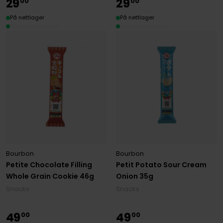
29
29
00
00
På nettlager
På nettlager
Bourbon
Bourbon
Petite Chocolate Filling
Petit Potato Sour Cream
Whole Grain Cookie 46g
Onion 35g
Snacks
Snacks
49
49
00
00