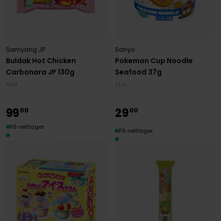
Samyang JP
Sanyo
Buldak Hot Chicken
Pokemon Cup Noodle
Carbonara JP 130g
Seafood 37g
Mat
Mat
99
29
00
00
På nettlager
På nettlager