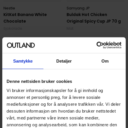
Nestle
Samyang JP
KitKat Banana White
Buldak Hot Chicken
Chocolate
Original Spicy Cup JP 70 g
Sjokolade
Mat
59
89
00
00
På nettlager
På nettlager
Samtykke
Detaljer
Om
Denne nettsiden bruker cookies
Vi bruker informasjonskapsler for å gi innhold og
annonser et personlig preg, for å levere sosiale
mediefunksjoner og for å analysere trafikken vår. Vi deler
dessuten informasjon om hvordan du bruker nettstedet
vårt, med partnerne våre innen sosiale medier,
annonsering og analysearbeid, som kan kombinere den