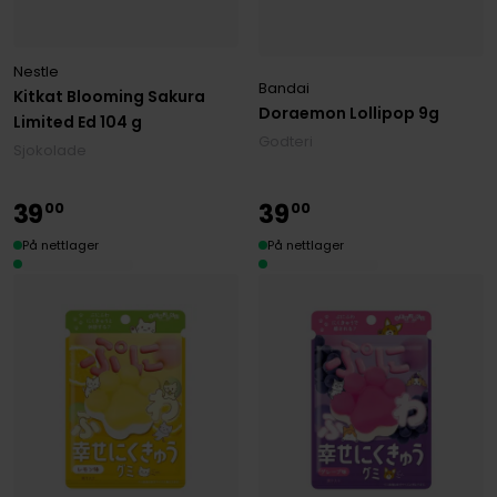
Nestle
Bandai
Kitkat Blooming Sakura
Doraemon Lollipop 9g
Limited Ed 104 g
Godteri
Sjokolade
39
39
00
00
På nettlager
På nettlager