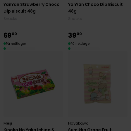
YanYan Strawberry Choco
YanYan Choco Dip Biscuit
Dip Biscuit 48g
48g
Snacks
Snacks
69
39
00
00
På nettlager
På nettlager
Meiji
Hayakawa
Kinoko No Yaka Ichigo &
Sumikko Grape Fruit