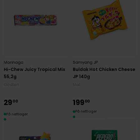
Morinaga
Samyang JP
Hi-Chew Juicy Tropical Mix
Buldak Hot Chicken Cheese
55,2g
JP 140g
Godteri
Mat
29
199
00
00
På nettlager
På nettlager