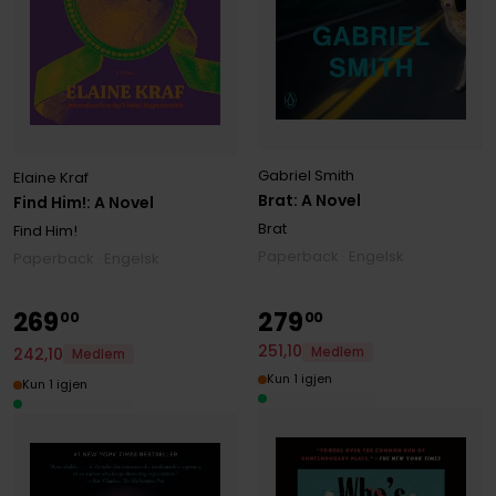
Gabriel Smith
Elaine Kraf
Brat: A Novel
Find Him!: A Novel
Brat
Find Him!
Paperback · Engelsk
Paperback · Engelsk
269
279
00
00
251
,
10
242
,
10
Medlem
Medlem
Kun 1 igjen
Kun 1 igjen