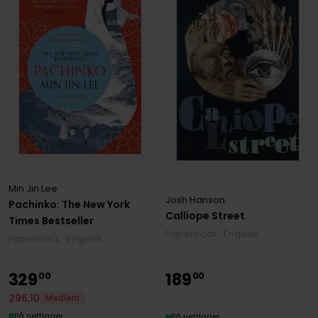
Min Jin Lee
Josh Hanson
Pachinko: The New York
Calliope Street
Times Bestseller
Paperback · Engelsk
Paperback · Engelsk
329
189
00
00
296
,
10
Medlem
På nettlager
På nettlager