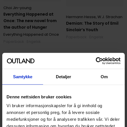
Choi Jin-young
Everything Happened at
Hermann Hesse
,
W.J. Strachan
Once: The new novel from
Demian: The Story of Emil
the author of Hunger
Sinclair’s Youth
Everything Happened at Once
Paperback · Engelsk
Paperback · Engelsk
199
179
00
00
179
,
10
Medlem
161
,
10
Medlem
Kun 2 igjen
Kun 2 igjen
Samtykke
Detaljer
Om
Denne nettsiden bruker cookies
Vi bruker informasjonskapsler for å gi innhold og
annonser et personlig preg, for å levere sosiale
mediefunksjoner og for å analysere trafikken vår. Vi deler
dessuten informasjon om hvordan du bruker nettstedet