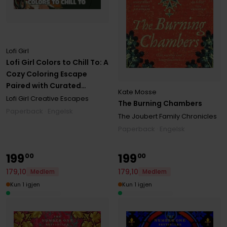
Lofi Girl
Lofi Girl Colors to Chill To: A
Cozy Coloring Escape
Paired with Curated
Kate Mosse
Playlists
Lofi Girl Creative Escapes
The Burning Chambers
Paperback · Engelsk
The Joubert Family Chronicles
Paperback · Engelsk
199
199
00
00
179
,
10
179
,
10
Medlem
Medlem
Kun 1 igjen
Kun 1 igjen