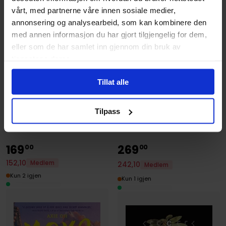
vårt, med partnerne våre innen sosiale medier,
annonsering og analysearbeid, som kan kombinere den
med annen informasjon du har gjort tilgjengelig for dem,
eller som de har samlet inn gjennom din bruk av
tjenestene deres.
Tillat alle
Cho Nam-Joo
,
Jamie Chang
Yiyun Li
Kim Jiyoung, Born 1982: The
Must I Go
international bestseller
Tilpass
Paperback · Engelsk
Paperback · Engelsk
169
269
00
00
152
,
10
Medlem
242
,
10
Medlem
Kun 2 igjen
Kun 1 igjen