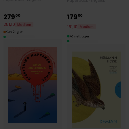
Paperback · Engelsk
279
179
00
00
251
,
10
Medlem
161
,
10
Medlem
Kun 2 igjen
På nettlager