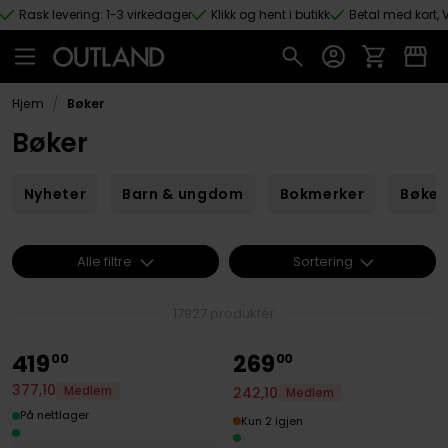
Rask levering: 1-3 virkedager
Klikk og hent i butikk
Betal med kort, V
Hopp til hovedinnhold
/
Hjem
Bøker
Bøker
Nyheter
Barn & ungdom
Bokmerker
Bøker
Alle filtre
Sortering
17927 produkter
419
269
00
00
377
,
10
Medlem
242
,
10
Medlem
På nettlager
Kun 2 igjen