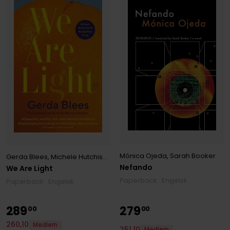
Mónica Ojeda
,
Sarah Booker
Gerda Blees
,
Michele Hutchison
Nefando
We Are Light
Paperback · Engelsk
Paperback · Engelsk
289
279
00
00
260
,
10
Medlem
251
,
10
Medlem