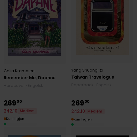
Yang Shuang-zi
Celia Krampien
Taiwan Travelogue
Remember Me, Daphne
Paperback · Engelsk
Hardcover · Engelsk
269
269
00
00
242
,
10
242
,
10
Medlem
Medlem
Kun 1 igjen
Kun 1 igjen