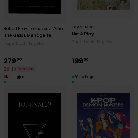
Taylor Mac
Robert Bray
,
Tennessee Williams
Hir: A Play
The Glass Menagerie
Paperback · Engelsk
Paperback · Engelsk
279
199
00
00
251
,
10
Medlem
Kun 1 igjen
På nettlager