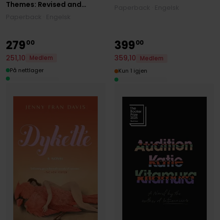
Themes: Revised and
Paperback · Engelsk
Complete Edition
Paperback · Engelsk
279
399
00
00
251
,
10
359
,
10
Medlem
Medlem
På nettlager
Kun 1 igjen