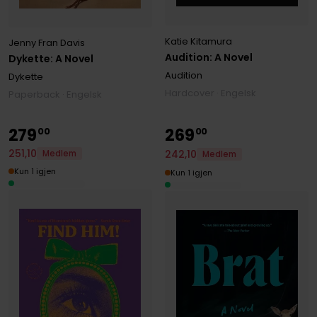
Katie Kitamura
Jenny Fran Davis
Audition: A Novel
Dykette: A Novel
Audition
Dykette
Hardcover · Engelsk
Paperback · Engelsk
279
269
00
00
251
,
10
242
,
10
Medlem
Medlem
Kun 1 igjen
Kun 1 igjen