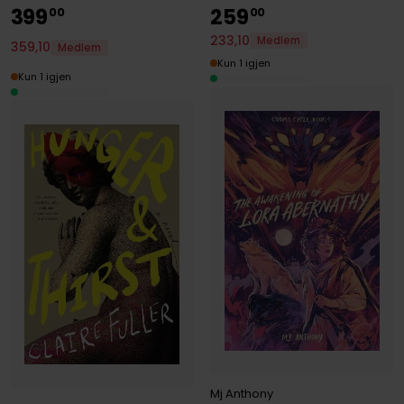
399
259
00
00
233
,
10
Medlem
359
,
10
Medlem
Kun 1 igjen
Kun 1 igjen
Mj Anthony