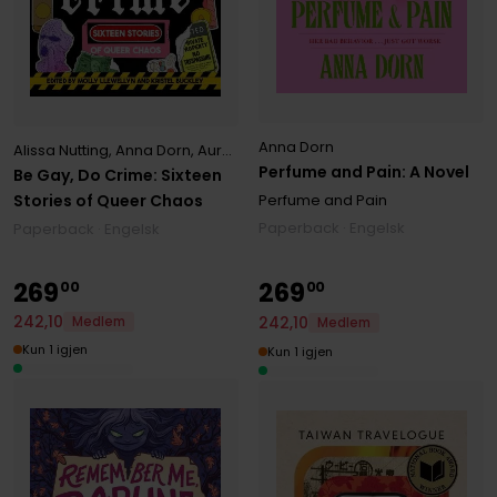
Anna Dorn
Alissa Nutting
,
Anna Dorn
,
Aurora Mattia
,
Emily R. Austin
,
Francesca E
Perfume and Pain: A Novel
Be Gay, Do Crime: Sixteen
Stories of Queer Chaos
Perfume and Pain
Paperback · Engelsk
Paperback · Engelsk
269
269
00
00
242
,
10
242
,
10
Medlem
Medlem
Kun 1 igjen
Kun 1 igjen