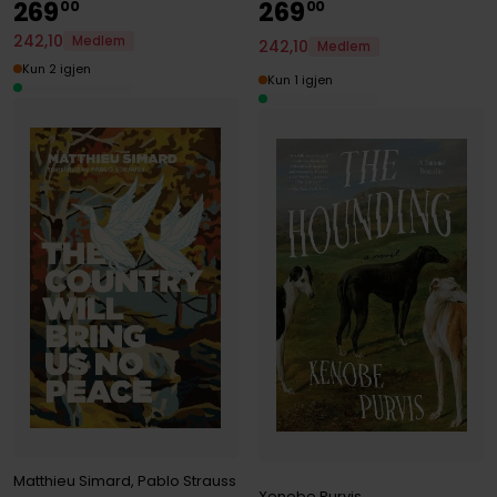
269
269
00
00
242
,
10
Medlem
242
,
10
Medlem
Kun 2 igjen
Kun 1 igjen
Matthieu Simard
,
Pablo Strauss
Xenobe Purvis