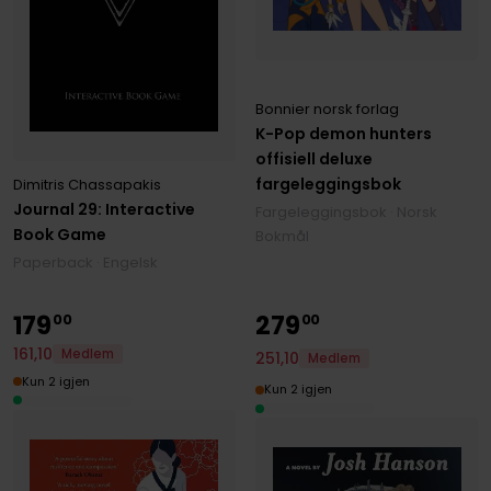
Bonnier norsk forlag
K-Pop demon hunters
offisiell deluxe
fargeleggingsbok
Dimitris Chassapakis
Journal 29: Interactive
Fargeleggingsbok · Norsk
Book Game
Bokmål
Paperback · Engelsk
179
279
00
00
161
,
10
Medlem
251
,
10
Medlem
Kun 2 igjen
Kun 2 igjen