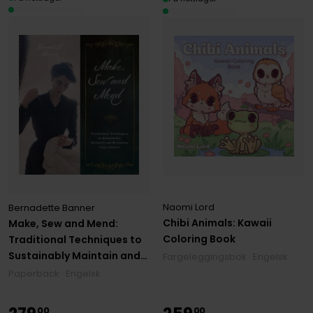
Naomi Lord
Bernadette Banner
Chibi Animals: Kawaii
Make, Sew and Mend:
Coloring Book
Traditional Techniques to
Sustainably Maintain and
Fargeleggingsbok · Engelsk
Refashion Your Clothes
Paperback · Engelsk
00
00