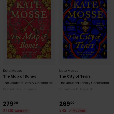
Kate Mosse
Kate Mosse
The Map of Bones
The City of Tears
The Joubert Family Chronicles
The Joubert Family Chronicles
Paperback · Engelsk
Paperback · Engelsk
279
269
00
00
242
,
10
251
,
10
Medlem
Medlem