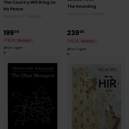
The Country Will Bring Us
The Hounding
No Peace
Paperback · Engelsk
Paperback · Engelsk
199
239
00
00
179
,
10
215
,
10
Medlem
Medlem
Kun 1 igjen
Kun 1 igjen