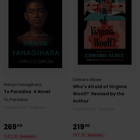
Edward Albee
Hanya Yanagihara
Who's Afraid of Virginia
To Paradise: A Novel
Woolf?: Revised by the
To Paradise
Author
Paperback · Engelsk
Paperback · Engelsk
269
219
00
00
197
,
10
Medlem
242
,
10
Medlem