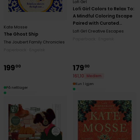
Lofi Girl
Lofi Girl Colors to Relax To:
A Mindful Coloring Escape
Paired with Curated
Kate Mosse
Playlists
Lofi Girl Creative Escapes
The Ghost Ship
Paperback · Engelsk
The Joubert Family Chronicles
Paperback · Engelsk
199
179
00
00
161
,
10
Medlem
Kun 1 igjen
På nettlager