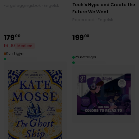
Tech’s Hype and Create the
Fargeleggingsbok · Engelsk
Future We Want
Paperback · Engelsk
179
199
00
00
161
,
10
Medlem
Kun 1 igjen
På nettlager