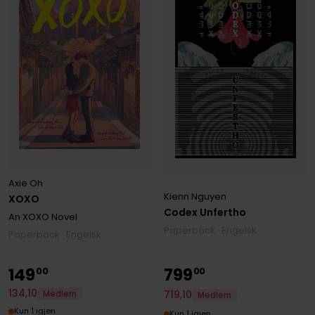
Axie Oh
Kienn Nguyen
XOXO
Codex Unfertho
An XOXO Novel
Paperback · Engelsk
Paperback · Engelsk
149
799
00
00
134
,
10
719
,
10
Medlem
Medlem
Kun 1 igjen
Kun 1 igjen