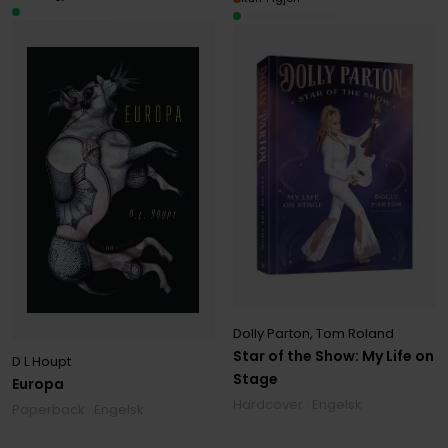
Dolly Parton
,
Tom Roland
Star of the Show: My Life on
D L Houpt
Stage
Europa
Hardcover · Engelsk
Paperback · Engelsk