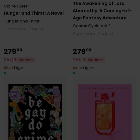
The Awakening of Lora
Claire Fuller
Abernathy: A Coming-of-
Hunger and Thirst: A Novel
Age Fantasy Adventure
Hunger and Thirst
Cosms Cycle
Vol. 1
Hardcover · Engelsk
Paperback · Engelsk
279
279
00
00
251
,
10
251
,
10
Medlem
Medlem
Kun 1 igjen
Kun 1 igjen