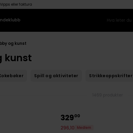
Vipps eller faktura
ndeklubb
bby og kunst
 kunst
Kokebøker
Spill og aktiviteter
Strikkeoppskrifter
1469 produkter
329
00
296
,
10
Medlem