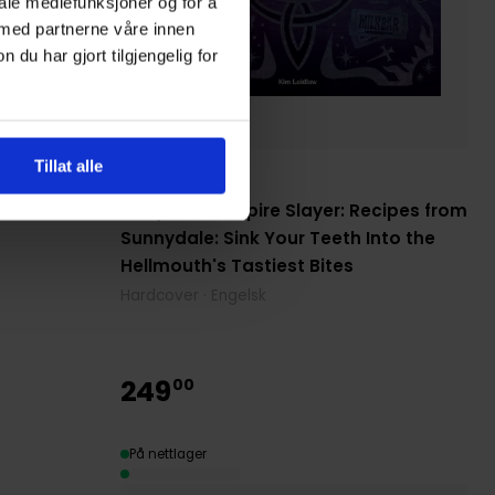
iale mediefunksjoner og for å
 med partnerne våre innen
u har gjort tilgjengelig for
Tillat alle
Kim Laidlaw
Buffy the Vampire Slayer: Recipes from
Sunnydale: Sink Your Teeth Into the
Hellmouth's Tastiest Bites
Hardcover · Engelsk
249
00
På nettlager