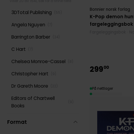
Fantasy
Viser 20 av 1541, søk for å finne flere
(
32
)
Bonnier norsk forlag
3DTotal Publishing
(
55
)
Fargeleggingsbøker
(
254
)
K-Pop demon hunte
fargeleggingsbok
Angela Nguyen
(
7
)
Filosofi
(
2
)
Fargeleggingsbok · N
Barrington Barber
(
24
)
Folkeeventyr og Myter
(
6
)
C Hart
(
7
)
Foto og Fotografi
(
2
)
Chelsea Monroe-Cassel
(
8
)
Gåtebøker
(
164
)
299
00
Christopher Hart
(
9
)
Gotisk
(
1
)
Dr Gareth Moore
(
22
)
Historie
(
7
)
På nettlager
Editors of Chartwell
Horror og Grøss
(
10
)
(
9
)
Books
Humor
(
54
)
Eric Saunders
(
61
)
Format
Kjæledyr
(
12
)
Flame Tree Studio
(
33
)