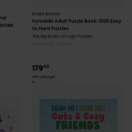
Khalid Alzamili
nal
Futoshiki Adult Puzzle Book: 1000 Easy
intain
to Hard Puzzles
The Big Books of Logic Puzzles
Paperback · Engelsk
179
00
På nettlager