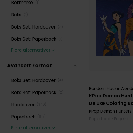
Kjærlighet og Romanse
Bokmerke
(
7
)
(
1
)
George Trombley
(
12
)
Klassisk
Boks
(
1
)
(
1
)
Insight Editions
(
21
)
Krig og Militær
Boks Set: Hardcover
(
1
)
(
3
)
Jenn Fujikawa
(
11
)
Krim og Mysterier
Boks Set: Paperback
(
16
)
(
1
)
Kerby Rosanes
(
12
)
Flere alternativer
Kropp, Sjel og Sinn
(
17
)
L Ames
(
11
)
LGBT
(
4
)
Avansert Format
Martin Handford
(
9
)
Litterær
(
1
)
Boks Set: Hardcover
(
4
)
Sabrina Somers
(
8
)
Matematikk
(
7
)
Random House World
Boks Set: Paperback
(
2
)
Victoria Rosenthal
(
15
)
KPop Demon Hunter
Matlaging
(
301
)
Deluxe Coloring B
Hardcover
(
349
)
Yishan Li
(
15
)
KPop Demon Hunters
Media Tilknytning
(
12
)
Paperback
(
617
)
Yukari Takenaka
(
8
)
Paperback · Engelsk
Musikk
(
1
)
Flere alternativer