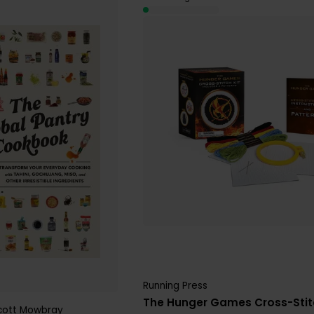
Running Press
The Hunger Games Cross-Stitc
cott Mowbray