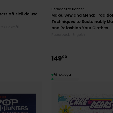
Bernadette Banner
rs offisiell deluxe
Make, Sew and Mend: Traditio
Techniques to Sustainably Ma
orsk Bokmål
and Refashion Your Clothes
Paperback · Engelsk
149
00
På nettlager