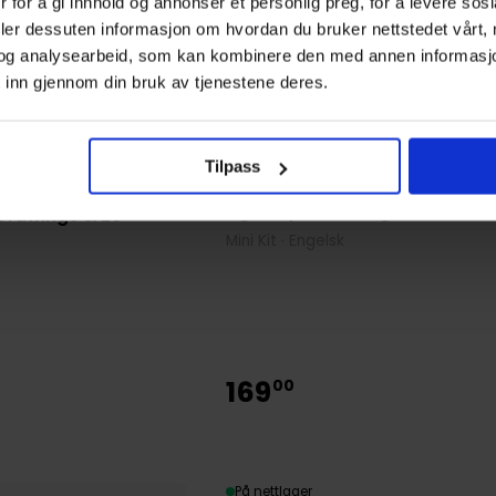
 for å gi innhold og annonser et personlig preg, for å levere sos
deler dessuten informasjon om hvordan du bruker nettstedet vårt,
og analysearbeid, som kan kombinere den med annen informasjon d
 inn gjennom din bruk av tjenestene deres.
Tilpass
Alasdair Stuart
,
Jessie Wong
!: Cute & Cozy
Light-Up Sushi: It glows!
Drawings & 20
Mini Kit · Engelsk
169
00
På nettlager