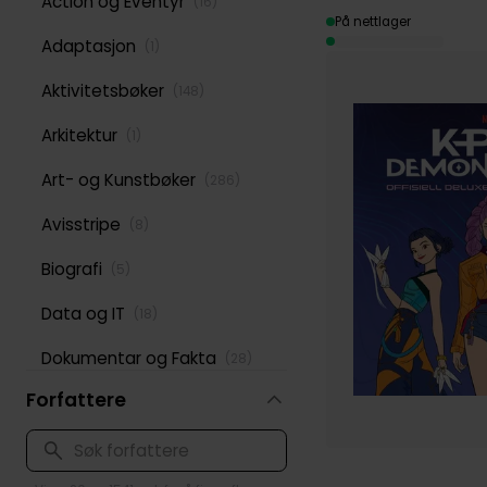
Action og Eventyr
(
16
)
På nettlager
Adaptasjon
(
1
)
Aktivitetsbøker
(
148
)
Arkitektur
(
1
)
Art- og Kunstbøker
(
286
)
Avisstripe
(
8
)
Biografi
(
5
)
Data og IT
(
18
)
Dokumentar og Fakta
(
28
)
Forfattere
Dyr
(
5
)
Ecchi
(
1
)