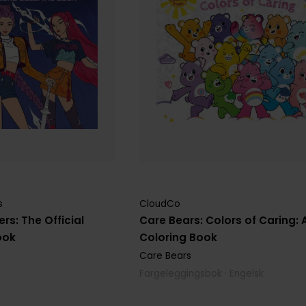
s
CloudCo
s: The Official
Care Bears: Colors of Caring: 
ook
Coloring Book
Care Bears
Fargeleggingsbok · Engelsk