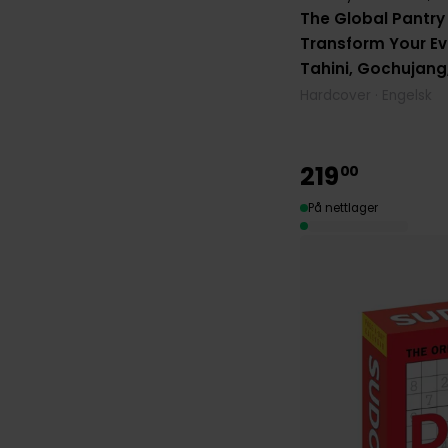
The Global Pantr
Transform Your Ev
Tahini, Gochujang
Irresistible Ingred
Hardcover · Engelsk
219
00
På nettlager