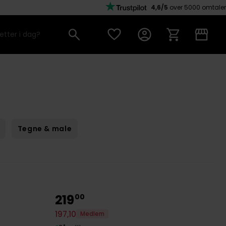
4,6/5
over 5000 omtaler
Tegne & male
219
00
197
,
10
Medlem