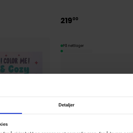
219
00
På nettlager
Detaljer
kies