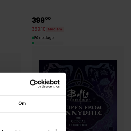
399
00
359
,
10
Medlem
På nettlager
Om