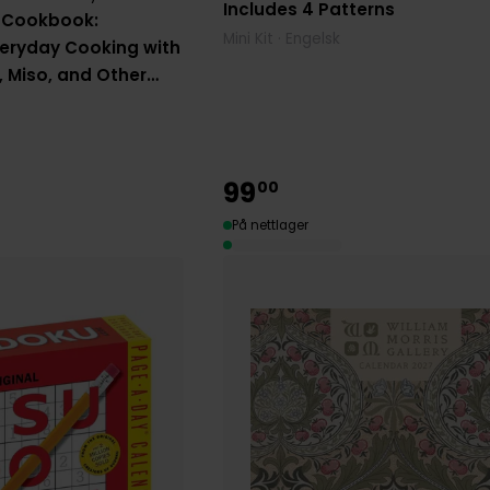
Includes 4 Patterns
y Cookbook:
Mini Kit · Engelsk
eryday Cooking with
, Miso, and Other
ients
99
00
På nettlager