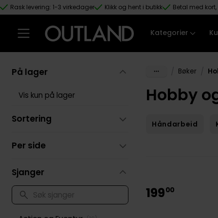
Rask levering: 1-3 virkedager
Klikk og hent i butikk
Betal med kort, 
Hopp til hovedinnhold
Kategorier
Ku
På lager
/
/
Bøker
Ho
Hobby og
Vis kun på lager
Sortering
Håndarbeid
Per side
Sjanger
199
00