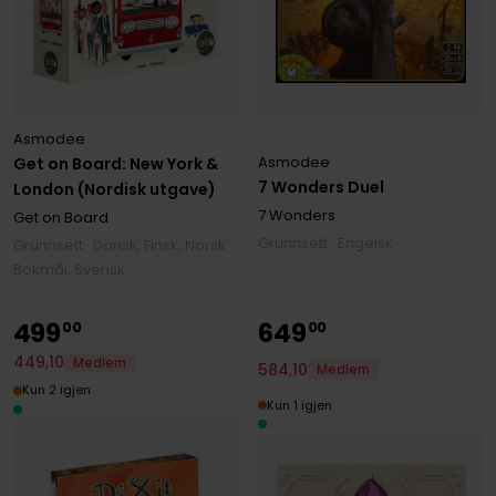
Asmodee
Asmodee
Get on Board: New York &
7 Wonders Duel
London (Nordisk utgave)
7 Wonders
Get on Board
Grunnsett · Engelsk
Grunnsett · Dansk, Finsk, Norsk
Bokmål, Svensk
499
649
00
00
449
,
10
Medlem
584
,
10
Medlem
Kun 2 igjen
Kun 1 igjen