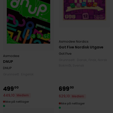
Asmodee Nordics
Got Five Nordisk Utgave
Got Five
Asmodee
Grunnsett · Dansk, Finsk, Norsk
DNUP
Bokmål, Svensk
DNUP
Grunnsett · Engelsk
499
699
00
00
449
,
10
Medlem
629
,
10
Medlem
Ikke på nettlager
Ikke på nettlager