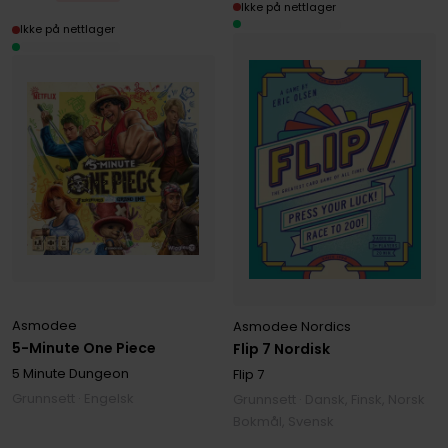
Ikke på nettlager
Ikke på nettlager
Asmodee
Asmodee Nordics
5-Minute One Piece
Flip 7 Nordisk
5 Minute Dungeon
Flip 7
Grunnsett · Engelsk
Grunnsett · Dansk, Finsk, Norsk
Bokmål, Svensk