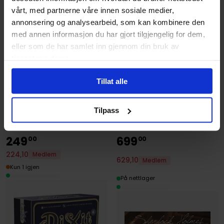
vårt, med partnerne våre innen sosiale medier,
annonsering og analysearbeid, som kan kombinere den
med annen informasjon du har gjort tilgjengelig for dem,
eller som de har samlet inn gjennom din bruk av
tjenestene deres.
Asmodee
Asmodee
7 Wonders 2nd Edition:
Tillat alle
Dixit 2: Quest Expansion
Leaders Expansion ( 1)
Dixit
7 Wonders 2nd Edition
Utvidelse · Engelsk
Tilpass
Utvidelse · Engelsk
249
699
00
00
224
,
10
Medlem
629
,
10
Medlem
Kun 1 igjen
På nettlager