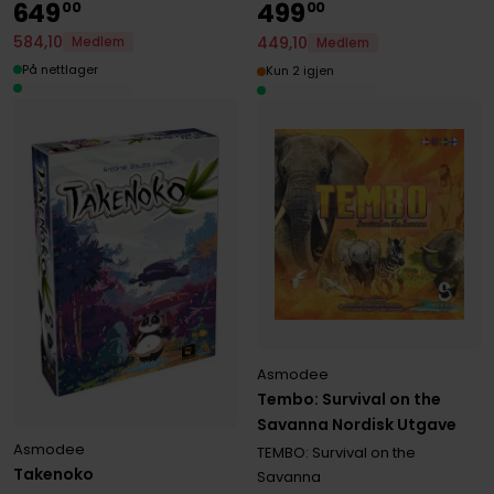
649
499
00
00
584
,
10
449
,
10
Medlem
Medlem
På nettlager
Kun 2 igjen
Asmodee
Tembo: Survival on the
Savanna Nordisk Utgave
Asmodee
TEMBO: Survival on the
Takenoko
Savanna