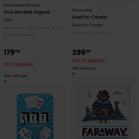
Asmodee Nordics
Asmodee
Solo Nordisk Utgave
Duel for Cardia
Solo
Duel for Cardia
Grunnsett · Dansk, Finsk, Norsk
Grunnsett · Engelsk
Bokmål, Svensk
179
299
00
00
269
,
10
Medlem
161
,
10
Medlem
På nettlager
På nettlager