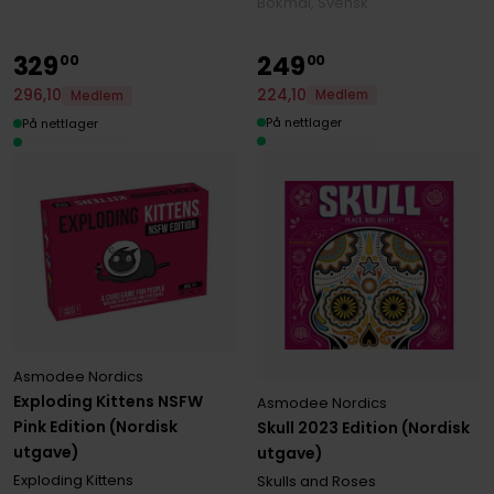
Bokmål, Svensk
329
249
00
00
224
,
10
296
,
10
Medlem
Medlem
På nettlager
På nettlager
Asmodee Nordics
Exploding Kittens NSFW
Asmodee Nordics
Pink Edition (Nordisk
Skull 2023 Edition (Nordisk
utgave)
utgave)
Exploding Kittens
Skulls and Roses