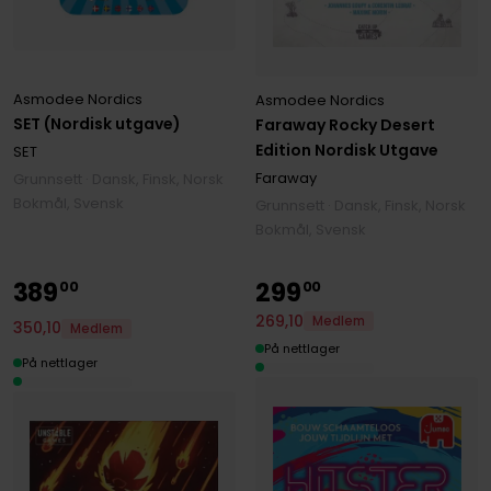
Asmodee Nordics
Asmodee Nordics
SET (Nordisk utgave)
Faraway Rocky Desert
Edition Nordisk Utgave
SET
Faraway
Grunnsett · Dansk, Finsk, Norsk
Bokmål, Svensk
Grunnsett · Dansk, Finsk, Norsk
Bokmål, Svensk
389
299
00
00
269
,
10
Medlem
350
,
10
Medlem
På nettlager
På nettlager