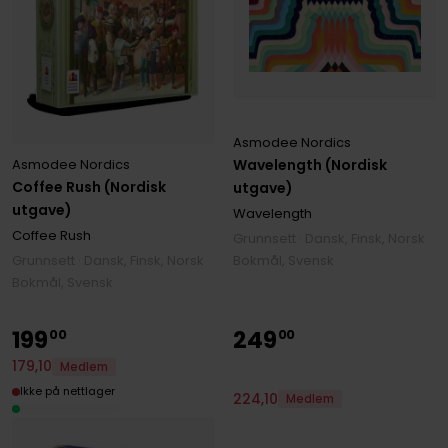
Asmodee Nordics
Wavelength (Nordisk
Asmodee Nordics
Coffee Rush (Nordisk
utgave)
utgave)
Wavelength
Coffee Rush
Grunnsett · Dansk, Finsk, Norsk
Bokmål, Svensk
Grunnsett · Dansk, Finsk, Norsk
Bokmål, Svensk
199
249
00
00
179
,
10
Medlem
Ikke på nettlager
224
,
10
Medlem