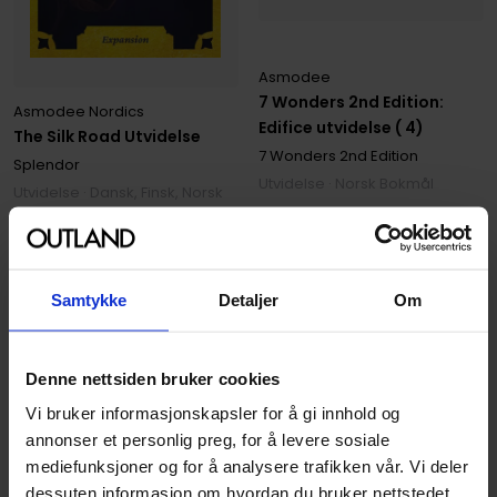
Asmodee
7 Wonders 2nd Edition:
Asmodee Nordics
Edifice utvidelse ( 4)
The Silk Road Utvidelse
7 Wonders 2nd Edition
Splendor
Utvidelse · Norsk Bokmål
Utvidelse · Dansk, Finsk, Norsk
Bokmål, Svensk
329
249
00
00
Samtykke
Detaljer
Om
296
,
10
Medlem
224
,
10
Medlem
Kun 1 igjen
På nettlager
Denne nettsiden bruker cookies
Vi bruker informasjonskapsler for å gi innhold og
annonser et personlig preg, for å levere sosiale
mediefunksjoner og for å analysere trafikken vår. Vi deler
dessuten informasjon om hvordan du bruker nettstedet