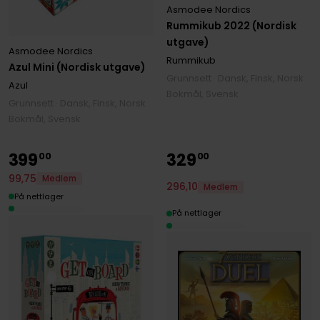
Asmodee Nordics
Rummikub 2022 (Nordisk
utgave)
Asmodee Nordics
Rummikub
Azul Mini (Nordisk utgave)
Grunnsett · Dansk, Finsk, Norsk
Azul
Bokmål, Svensk
Grunnsett · Dansk, Finsk, Norsk
Bokmål, Svensk
399
329
00
00
99
,
75
Medlem
296
,
10
Medlem
På nettlager
På nettlager