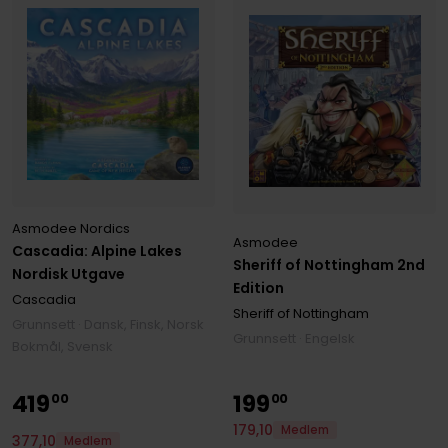
Asmodee Nordics
Asmodee
Cascadia: Alpine Lakes
Sheriff of Nottingham 2nd
Nordisk Utgave
Edition
Cascadia
Sheriff of Nottingham
Grunnsett · Dansk, Finsk, Norsk
Grunnsett · Engelsk
Bokmål, Svensk
419
199
00
00
179
,
10
Medlem
377
,
10
Medlem