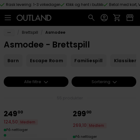
Rask levering: 1-3 virkedager
Klikk og hent i butikk
Betal med kort, V
Hopp til hovedinnhold
/
/
Brettspill
Asmodee
Asmodee - Brettspill
Barn
Escape Room
Familiespill
Klassikere
Alle filtre
Sortering
55 produkter
249
299
00
00
124
,
50
Medlem
269
,
10
Medlem
På nettlager
På nettlager