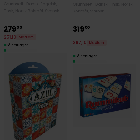
Grunnsett · Dansk, Engelsk,
Grunnsett · Dansk, Finsk, Norsk
Finsk, Norsk Bokmål, Svensk
Bokmål, Svensk
279
319
00
00
251
,
10
Medlem
287
,
10
Medlem
På nettlager
På nettlager