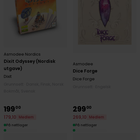
Asmodee Nordics
Dixit Odyssey (Nordisk
Asmodee
utgave)
Dice Forge
Dixit
Dice Forge
Grunnsett · Dansk, Finsk, Norsk
Grunnsett · Engelsk
Bokmål, Svensk
199
299
00
00
179
,
10
269
,
10
Medlem
Medlem
På nettlager
På nettlager