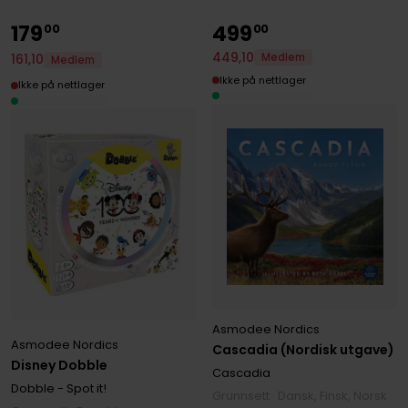
179
499
00
00
449
,
10
Medlem
161
,
10
Medlem
Ikke på nettlager
Ikke på nettlager
Asmodee Nordics
Asmodee Nordics
Cascadia (Nordisk utgave)
Disney Dobble
Cascadia
Dobble - Spot it!
Grunnsett · Dansk, Finsk, Norsk