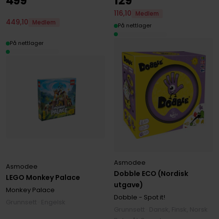
499
129
116
,
10
Medlem
449
,
10
Medlem
På nettlager
På nettlager
Asmodee
Asmodee
Dobble ECO (Nordisk
LEGO Monkey Palace
utgave)
Monkey Palace
Dobble - Spot it!
Grunnsett · Engelsk
Grunnsett · Dansk, Finsk, Norsk