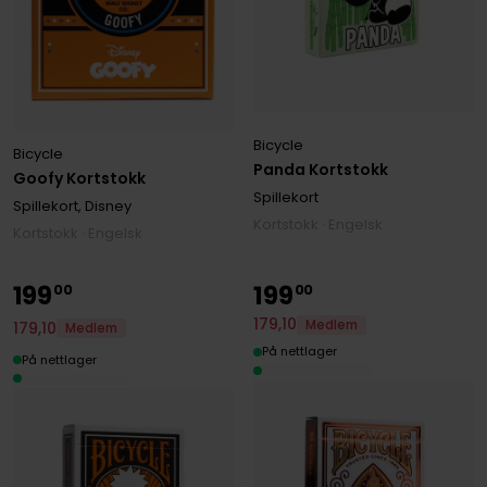
Bicycle
Bicycle
Panda Kortstokk
Goofy Kortstokk
Spillekort
Spillekort, Disney
Kortstokk · Engelsk
Kortstokk · Engelsk
199
199
00
00
179
,
10
Medlem
179
,
10
Medlem
På nettlager
På nettlager