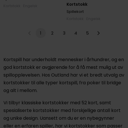
Kortstokk
Kortstokk · Engelsk
Spillekort
Kortstokk · Engelsk
1
2
3
4
5
Kortspill har underholdt mennesker i århundrer, og en
god kortstokk er avgjørende for å få mest mulig ut av
spillopplevelsen. Hos Outland har vi et bredt utvalg av
kortstokker til alle typer kortspill, fra poker til bridge
og alt i mellom.
Vi tilbyr klassiske kortstokker med 52 kort, samt
spesialiserte kortstokker med forskjellige antall kort
og unike design. Uansett om du er en nybegynner
eller en erfaren spiller, har vi kortstokker som passer