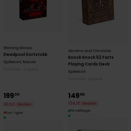
Winning Moves
Abrams and Chronicle
Deadpool Kortstokk
Knock Knock 52 Farts
Spillekort, Marvel
Playing Cards Deck
Kortstokk · Engelsk
Spillekort
Kortstokk · Engelsk
199
149
00
00
134
,
10
Medlem
99
,
50
Medlem
På nettlager
Kun 1 igjen