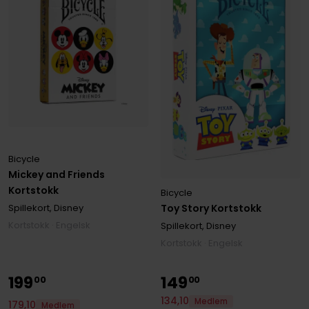
Bicycle
Mickey and Friends
Kortstokk
Bicycle
Spillekort, Disney
Toy Story Kortstokk
Kortstokk · Engelsk
Spillekort, Disney
Kortstokk · Engelsk
199
149
00
00
134
,
10
Medlem
179
,
10
Medlem