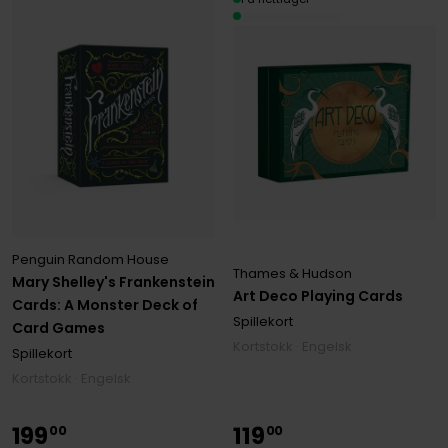
Penguin Random House
Thames & Hudson
Mary Shelley's Frankenstein
Art Deco Playing Cards
Cards: A Monster Deck of
Spillekort
Card Games
Kortstokk · Engelsk
Spillekort
Kortstokk · Engelsk
199
119
00
00