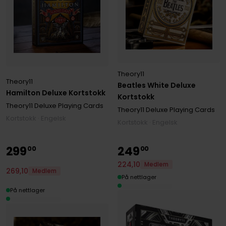
Theory11
Theory11
Beatles White Deluxe
Hamilton Deluxe Kortstokk
Kortstokk
Theory11 Deluxe Playing Cards
Theory11 Deluxe Playing Cards
Kortstokk · Engelsk
Kortstokk · Engelsk
299
249
00
00
224
,
10
Medlem
269
,
10
Medlem
På nettlager
På nettlager