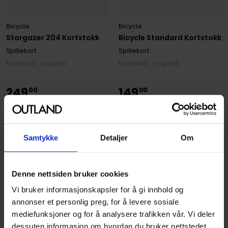
Bicycle
Bicycle
Stargazer 204 Kortstokk
Bicycle Standard Kortstokk
Spillekort
Spillekort
Kortstokk · Engelsk
Kortstokk · Engelsk
249
149
00
00
224
,
10
Medlem
134
,
10
Medlem
På nettlager
Kun 1 igjen
Samtykke
Detaljer
Om
Denne nettsiden bruker cookies
Vi bruker informasjonskapsler for å gi innhold og
annonser et personlig preg, for å levere sosiale
mediefunksjoner og for å analysere trafikken vår. Vi deler
dessuten informasjon om hvordan du bruker nettstedet