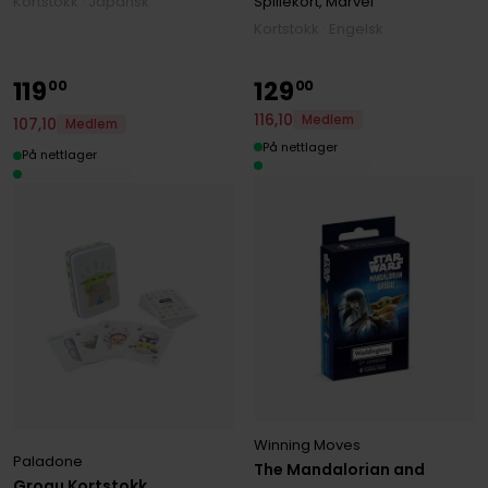
Spillekort, Marvel
Kortstokk · Japansk
Kortstokk · Engelsk
119
129
00
00
116
,
10
Medlem
107
,
10
Medlem
På nettlager
På nettlager
Winning Moves
Paladone
The Mandalorian and
Grogu Kortstokk