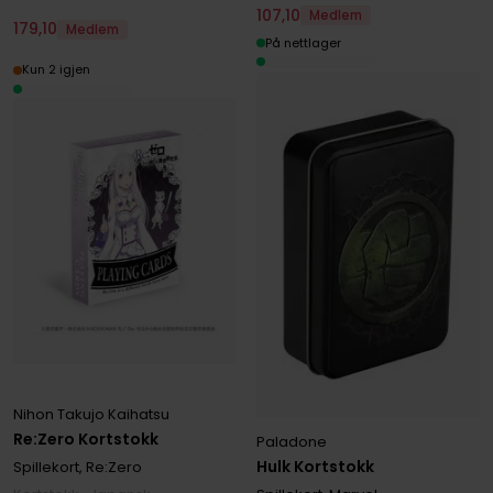
107
,
10
Medlem
179
,
10
Medlem
På nettlager
Kun 2 igjen
Nihon Takujo Kaihatsu
Re:Zero Kortstokk
Paladone
Hulk Kortstokk
Spillekort, Re:Zero