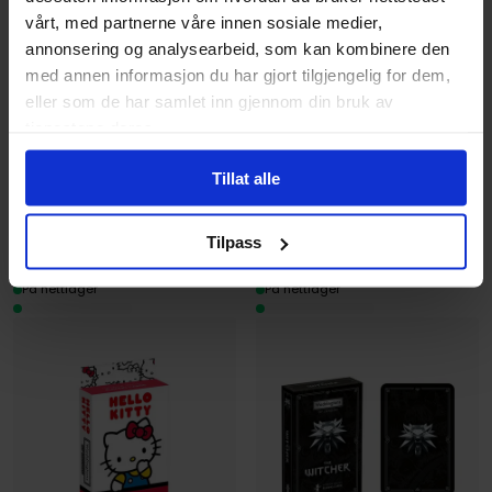
vårt, med partnerne våre innen sosiale medier,
annonsering og analysearbeid, som kan kombinere den
Theory11
med annen informasjon du har gjort tilgjengelig for dem,
ABYstyle
Fantastic Four Deluxe
eller som de har samlet inn gjennom din bruk av
Demon Slayer Kortstokk
Kortstokk
tjenestene deres.
Spillekort, Demon Slayer
Theory11 Deluxe Playing Cards
Kortstokk · Engelsk
Kortstokk · Engelsk
Tillat alle
149
149
00
00
Tilpass
134
,
10
134
,
10
Medlem
Medlem
På nettlager
På nettlager