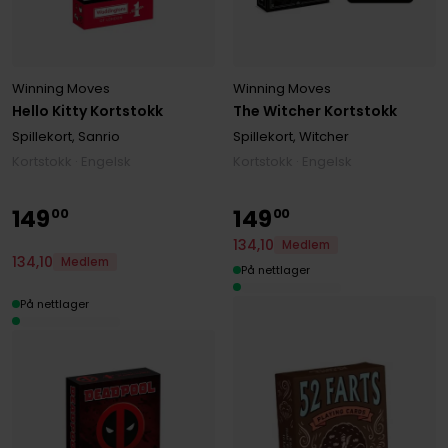
Winning Moves
Winning Moves
Hello Kitty Kortstokk
The Witcher Kortstokk
Spillekort, Sanrio
Spillekort, Witcher
Kortstokk · Engelsk
Kortstokk · Engelsk
149
149
00
00
134
,
10
Medlem
134
,
10
Medlem
På nettlager
På nettlager