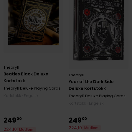
Theory11
Beatles Black Deluxe
Theory11
Kortstokk
Year of the Dark Side
Deluxe Kortstokk
Theory11 Deluxe Playing Cards
Kortstokk · Engelsk
Theory11 Deluxe Playing Cards
Kortstokk · Engelsk
249
249
00
00
224
,
10
Medlem
224
,
10
Medlem