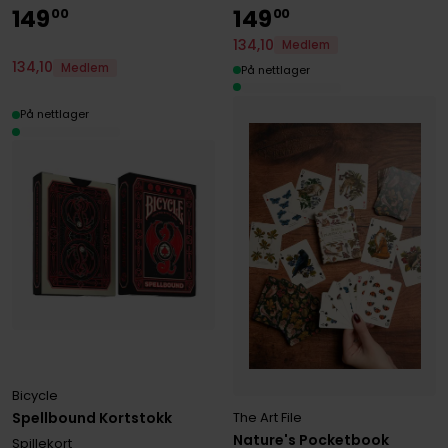
149
149
00
00
134
,
10
Medlem
134
,
10
Medlem
På nettlager
På nettlager
Bicycle
The Art File
Spellbound Kortstokk
Nature's Pocketbook
Spillekort