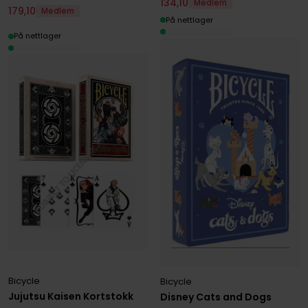
134
,
10
Medlem
179
,
10
Medlem
På nettlager
På nettlager
Bicycle
Bicycle
Jujutsu Kaisen Kortstokk
Disney Cats and Dogs