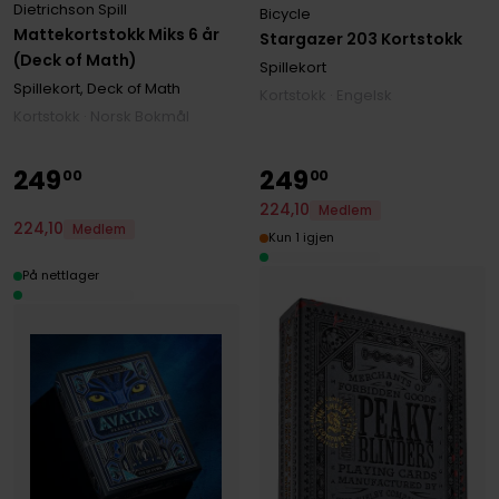
Dietrichson Spill
Bicycle
Mattekortstokk Miks 6 år
Stargazer 203 Kortstokk
(Deck of Math)
Spillekort
Spillekort, Deck of Math
Kortstokk · Engelsk
Kortstokk · Norsk Bokmål
249
249
00
00
224
,
10
Medlem
224
,
10
Medlem
Kun 1 igjen
På nettlager