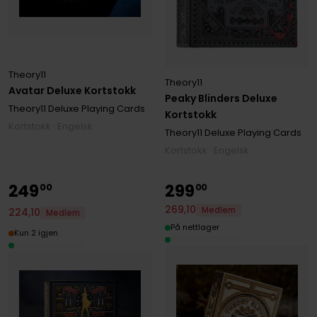
Theory11
Theory11
Avatar Deluxe Kortstokk
Peaky Blinders Deluxe
Theory11 Deluxe Playing Cards
Kortstokk
Kortstokk · Engelsk
Theory11 Deluxe Playing Cards
Kortstokk · Engelsk
249
299
00
00
269
,
10
Medlem
224
,
10
Medlem
På nettlager
Kun 2 igjen