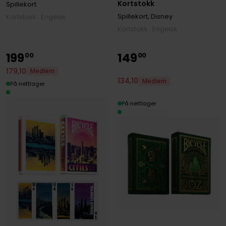
Kortstokk
Spillekort
Spillekort, Disney
Kortstokk · Engelsk
Kortstokk · Engelsk
199
149
00
00
179
,
10
Medlem
134
,
10
Medlem
På nettlager
På nettlager