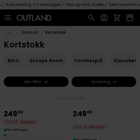
Rask levering: 1-3 virkedager
Klikk og hent i butikk
Betal med kort, V
Hopp til hovedinnhold
/
/
Brettspill
Kortstokk
Kortstokk
Barn
Escape Room
Familiespill
Klassikere
Alle filtre
Sortering
208 produkter
249
249
00
00
224
,
10
Medlem
224
,
10
Medlem
På nettlager
På nettlager