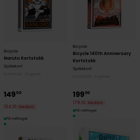
Bicycle
Bicycle
Bicycle 140th Anniversary
Naruto Kortstokk
Kortstokk
Spillekort
Spillekort
Kortstokk · Engelsk
Kortstokk · Engelsk
149
199
00
00
179
,
10
Medlem
134
,
10
Medlem
På nettlager
På nettlager