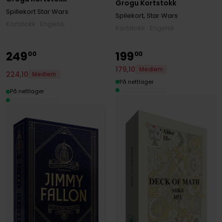
Grogu Kortstokk
Spillekort Star Wars
Spilekort, Star Wars
Kortstokk · Engelsk
Kortstokk · Engelsk
249
199
00
00
179
,
10
Medlem
224
,
10
Medlem
På nettlager
På nettlager