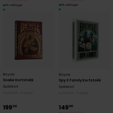
På nettlager
På nettlager
Bicycle
Bicycle
Snake Kortstokk
Spy X Family Kortstokk
Spillekort
Spillekort
Kortstokk · Engelsk
Kortstokk · Engelsk
199
149
00
00