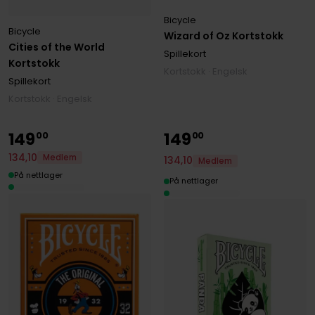
Bicycle
Bicycle
Wizard of Oz Kortstokk
Cities of the World
Spillekort
Kortstokk
Kortstokk · Engelsk
Spillekort
Kortstokk · Engelsk
149
149
00
00
134
,
10
Medlem
134
,
10
Medlem
På nettlager
På nettlager