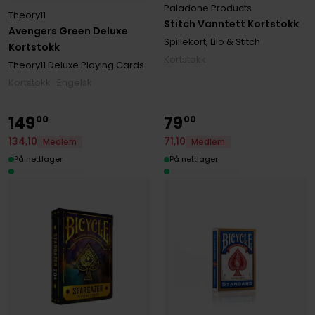
Paladone Products
Theory11
Stitch Vanntett Kortstokk
Avengers Green Deluxe
Spillekort, Lilo & Stitch
Kortstokk
Kortstokk
Theory11 Deluxe Playing Cards
Kortstokk · Engelsk
149
79
00
00
134
,
10
71
,
10
Medlem
Medlem
På nettlager
På nettlager