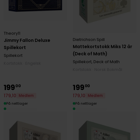
Theory11
Dietrichson Spill
Jimmy Fallon Deluxe
Mattekortstokk Miks 12 år
Spillekort
(Deck of Math)
Spillekort
Spillekort, Deck of Math
Kortstokk · Engelsk
Kortstokk · Norsk Bokmål
199
199
00
00
179
,
10
179
,
10
Medlem
Medlem
På nettlager
På nettlager