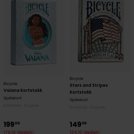
Bicycle
Bicycle
Stars and Stripes
Vaiana Kortstokk
Kortstokk
Spillekort
Spillekort
Kortstokk · Engelsk
Kortstokk · Engelsk
199
149
00
00
134
,
10
179
,
10
Medlem
Medlem