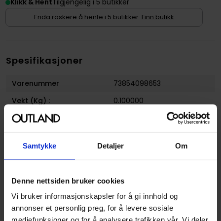
Klikk & Hent
Tilgjengelig i 5 butikker
Enda raskere å hente i 5 butikker.
Finn butikk
Spesifikasjoner
Varenummer
73854098653
Vekt (Kg) :
0.100000
Opprinnelsesland :
Kina
Format
Kortstokk
Samtykke
Detaljer
Om
Serie
Spillekort, Disney
Utgiver
Bicycle
Denne nettsiden bruker cookies
Språk
Engelsk
Vi bruker informasjonskapsler for å gi innhold og
annonser et personlig preg, for å levere sosiale
mediefunksjoner og for å analysere trafikken vår. Vi deler