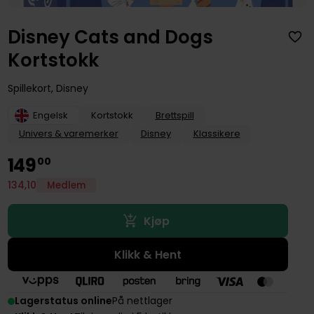
Disney Cats and Dogs
Kortstokk
Spillekort, Disney
Engelsk
Kortstokk
Brettspill
Univers & varemerker
Disney
Klassikere
149
00
134
,
10
Medlem
Kjøp
Klikk & Hent
Lagerstatus online
På nettlager