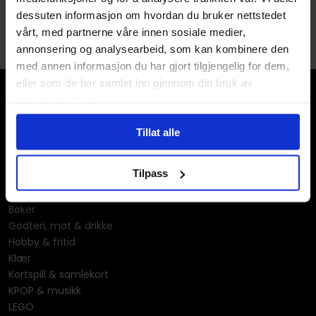
dessuten informasjon om hvordan du bruker nettstedet
vårt, med partnerne våre innen sosiale medier,
annonsering og analysearbeid, som kan kombinere den
med annen informasjon du har gjort tilgjengelig for dem,
eller som de har samlet inn gjennom din bruk av
tjenestene deres.
Tillat alle
Våre kategorier
Tilpass
Brettspill
Bøker
Godteri, mat & drikke
Hobby & fritid
Klær
Kortspill & samlekort
KPOP & musikk
LEGO