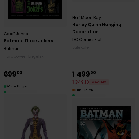
Half Moon Bay
Harley Quinn Hanging
Decoration
Geoff Johns
DC Comics-jul
Batman: Three Jokers
Julekule
Batman
Hardcover · Engelsk
699
1
499
00
00
1
349
,
10
Medlem
På nettlager
Kun 1 igjen