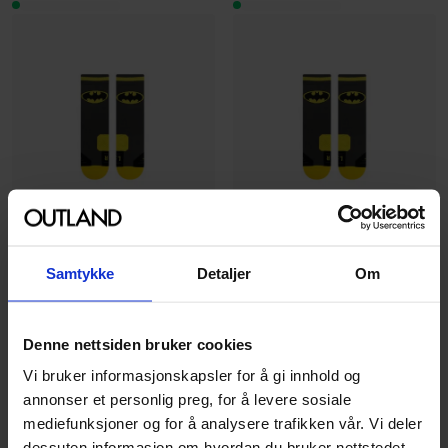
NVRLND
NVRLND
Samtykke
Detaljer
Om
Batman Aktiv Grip Socks
Batman Aktiv Grip Socks
(L/XL)
(S/M)
Batman
Batman
Denne nettsiden bruker cookies
Sokker
Sokker
Vi bruker informasjonskapsler for å gi innhold og
annonser et personlig preg, for å levere sosiale
99
99
00
00
mediefunksjoner og for å analysere trafikken vår. Vi deler
På nettlager
På nettlager
dessuten informasjon om hvordan du bruker nettstedet