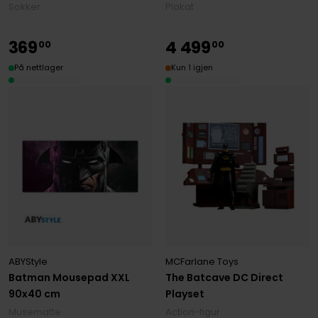
Plakat
Sokker
369
4
499
00
00
På nettlager
Kun 1 igjen
ABYStyle
MCFarlane Toys
Batman Mousepad XXL
The Batcave DC Direct
90x40 cm
Playset
Musematte
Action-figur