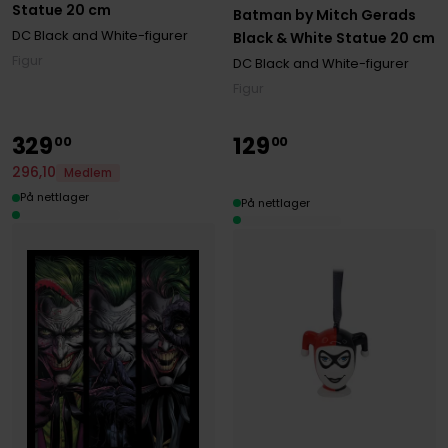
Statue 20 cm
Batman by Mitch Gerads
DC Black and White-figurer
Black & White Statue 20 cm
Figur
DC Black and White-figurer
Figur
329
129
00
00
296
,
10
Medlem
På nettlager
På nettlager