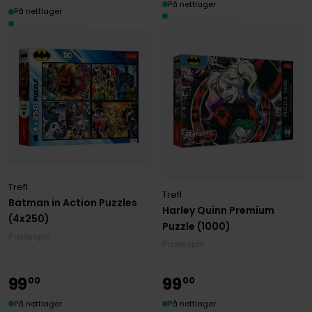
På nettlager
På nettlager
Trefl
Trefl
Batman in Action Puzzles
Harley Quinn Premium
(4x250)
Puzzle (1000)
Puslespill
Puslespill
99
99
00
00
På nettlager
På nettlager