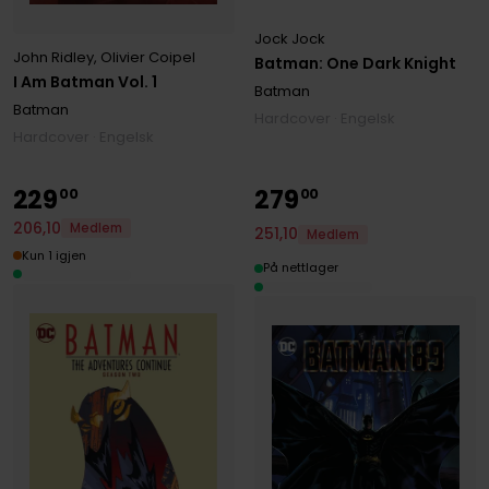
Jock Jock
John Ridley
,
Olivier Coipel
Batman: One Dark Knight
I Am Batman Vol. 1
Batman
Batman
Hardcover · Engelsk
Hardcover · Engelsk
229
279
00
00
206
,
10
Medlem
251
,
10
Medlem
Kun 1 igjen
På nettlager