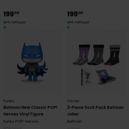
199
199
00
00
På nettlager
På nettlager
Funko
Cerda
Batman New Classic POP!
3-Piece Sock Pack Batman
Heroes Vinyl Figure
Joker
Funko POP! Heroes
Batman
POP! Figur
Sokker