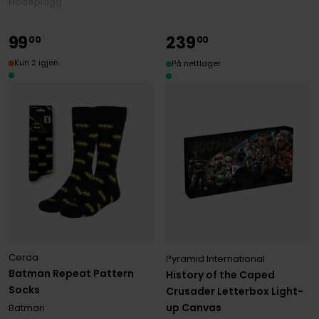
Hodeplagg
99
239
00
00
Kun 2 igjen
På nettlager
Cerda
Pyramid International
Batman Repeat Pattern
History of the Caped
Socks
Crusader Letterbox Light-
up Canvas
Batman