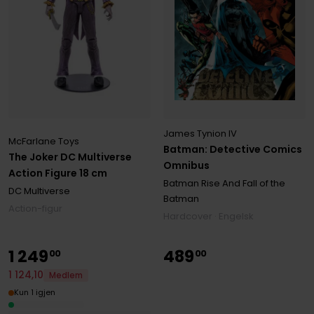
James Tynion IV
McFarlane Toys
Batman: Detective Comics
The Joker DC Multiverse
Omnibus
Action Figure 18 cm
Batman Rise And Fall of the
DC Multiverse
Batman
Action-figur
Hardcover · Engelsk
1
249
489
00
00
1
124
,
10
Medlem
Kun 1 igjen