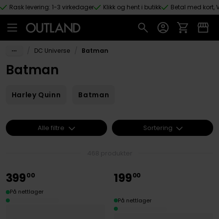
Rask levering: 1-3 virkedager
Klikk og hent i butikk
Betal med kort, V
Hopp til hovedinnhold
/
/
DC Universe
Batman
Batman
Harley Quinn
Batman
Alle filtre
Sortering
468 produkter
399
199
00
00
På nettlager
På nettlager