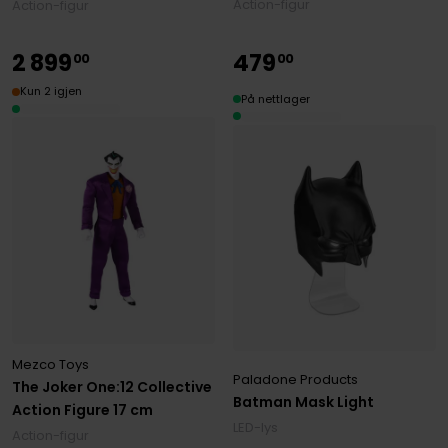
Action-figur
Action-figur
2
899
479
00
00
Kun 2 igjen
På nettlager
Mezco Toys
Paladone Products
The Joker One:12 Collective
Batman Mask Light
Action Figure 17 cm
LED-lys
Action-figur