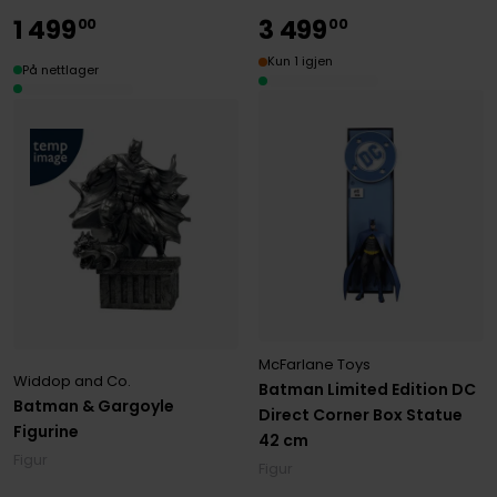
1
499
3
499
00
00
Kun 1 igjen
På nettlager
McFarlane Toys
Widdop and Co.
Batman Limited Edition DC
Batman & Gargoyle
Direct Corner Box Statue
Figurine
42 cm
Figur
Figur