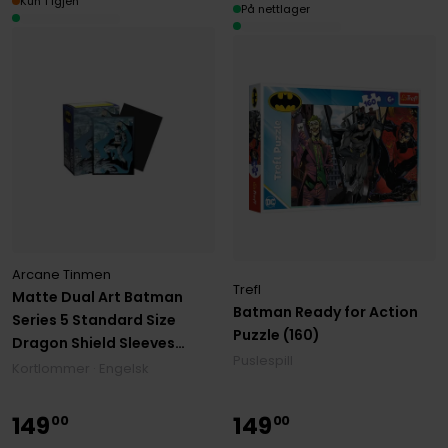
Kun 1 igjen
På nettlager
Arcane Tinmen
Trefl
Matte Dual Art Batman
Batman Ready for Action
Series 5 Standard Size
Puzzle (160)
Dragon Shield Sleeves
Puslespill
(100)
Kortlommer · Engelsk
149
149
00
00