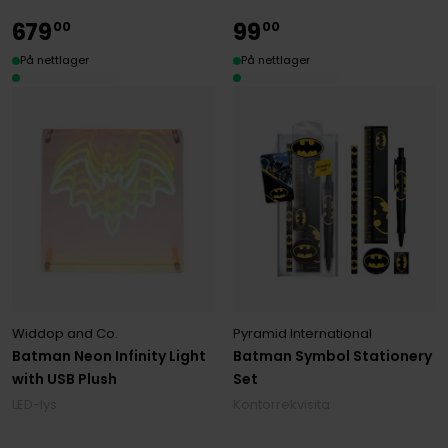
679
99
00
00
På nettlager
På nettlager
Pyramid International
Widdop and Co.
Batman Symbol Stationery
Batman Neon Infinity Light
Set
with USB Plush
Kontorrekvisita
LED-lys