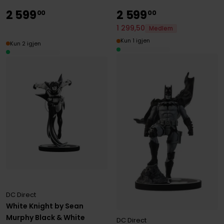
2
599
2
599
00
00
1
299
,
50
Medlem
Kun 1 igjen
Kun 2 igjen
DC Direct
White Knight by Sean
Murphy Black & White
DC Direct