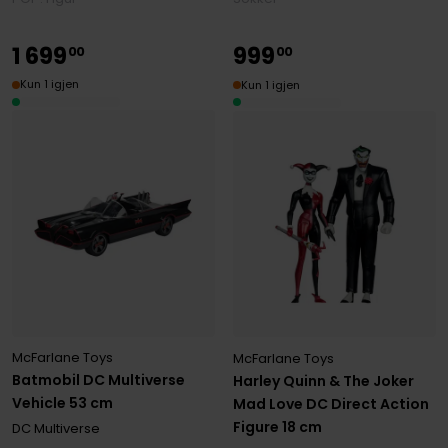
1
699
999
00
00
Kun 1 igjen
Kun 1 igjen
McFarlane Toys
McFarlane Toys
Batmobil DC Multiverse
Harley Quinn & The Joker
Vehicle 53 cm
Mad Love DC Direct Action
Figure 18 cm
DC Multiverse