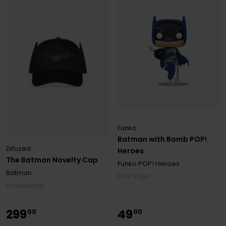
Funko
Batman with Bomb POP!
Difuzed
Heroes
The Batman Novelty Cap
Funko POP! Heroes
Batman
POP! Figur
Hodeplagg
299
49
00
00