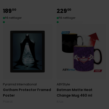
189
229
00
00
På nettlager
På nettlager
Pyramid International
ABYStyle
Gotham Protector Framed
Batman Matte Heat
Poster
Change Mug 460 ml
Plakat
Krus