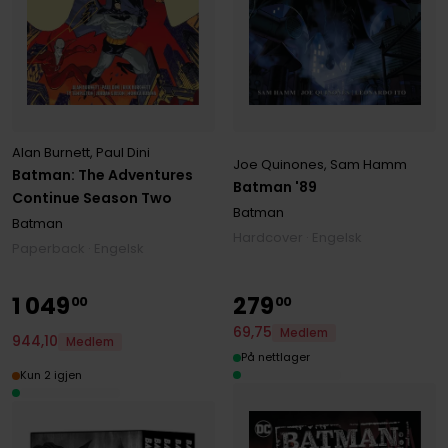
Alan Burnett
,
Paul Dini
Joe Quinones
,
Sam Hamm
Batman: The Adventures
Batman '89
Continue Season Two
Batman
Batman
Hardcover · Engelsk
Paperback · Engelsk
1
049
279
00
00
69
,
75
Medlem
944
,
10
Medlem
På nettlager
Kun 2 igjen