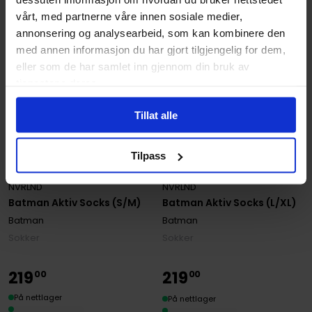
vårt, med partnerne våre innen sosiale medier,
annonsering og analysearbeid, som kan kombinere den
med annen informasjon du har gjort tilgjengelig for dem,
eller som de har samlet inn gjennom din bruk av
tjenestene deres.
Tillat alle
Tilpass
NVRLND
NVRLND
Batman Aktiv Socks (S/M)
Batman Aktiv Socks (L/XL)
Batman
Batman
Sokker
Sokker
219
219
00
00
På nettlager
På nettlager