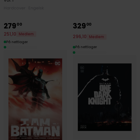
Vol. 1
Hardcover · Engelsk
279
329
00
00
251
,
10
Medlem
296
,
10
Medlem
På nettlager
På nettlager