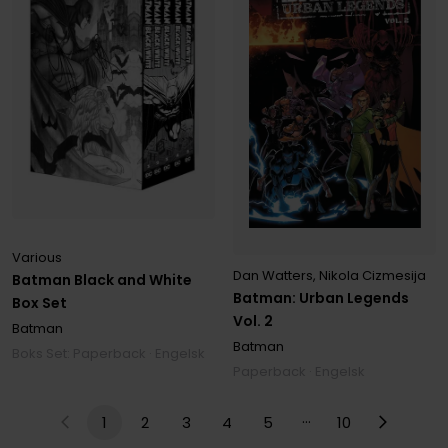
Various
Dan Watters
,
Nikola Cizmesija
Batman Black and White
Batman: Urban Legends
Box Set
Vol. 2
Batman
Batman
Boks Set: Paperback · Engelsk
Paperback · Engelsk
…
1
2
3
4
5
10