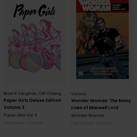
Brian K Vaughan
,
Cliff Chiang
,
Joyce Farmer
,
Mark Fertig
,
Matt Wilso
Various
Paper Girls Deluxe Edition
Wonder Woman: The Many
Volume 3
Lives of Maxwell Lord
Paper Girls
Vol. 3
Wonder Woman
Hardcover · Engelsk
Paperback · Engelsk