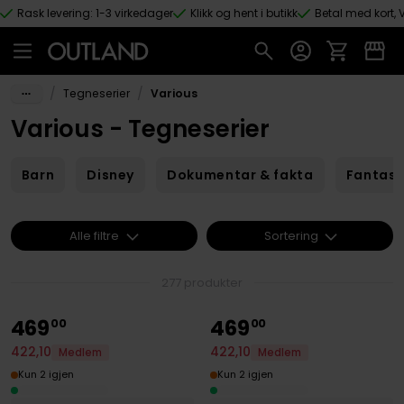
Rask levering: 1-3 virkedager
Klikk og hent i butikk
Betal med kort, V
Hopp til hovedinnhold
/
/
Tegneserier
Various
Various - Tegneserier
Barn
Disney
Dokumentar & fakta
Fantas
Alle filtre
Sortering
277 produkter
469
469
00
00
422
,
10
422
,
10
Medlem
Medlem
Kun 2 igjen
Kun 2 igjen