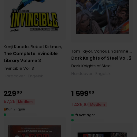
Kenji Kuroda
,
Robert Kirkman
,
Various
Tom Tayor
,
Various
,
Yasmine Putri
The Complete Invincible
Dark Knights of Steel Vol. 2
Library Volume 3
Dark Knights of Steel
Invincible
Vol. 3
Hardcover · Engelsk
Hardcover · Engelsk
229
1
599
00
00
57
,
25
Medlem
1
439
,
10
Medlem
Kun 2 igjen
På nettlager