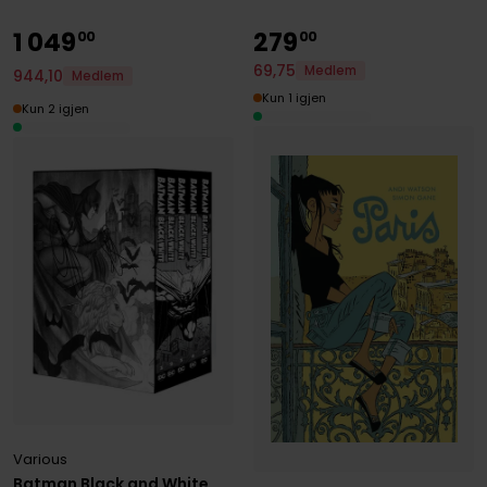
1
049
279
00
00
69
,
75
Medlem
944
,
10
Medlem
Kun 1 igjen
Kun 2 igjen
Various
Batman Black and White