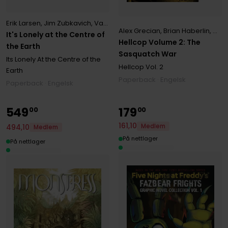
Erik Larsen
,
Jim Zubkavich
,
Various
,
Zoe Thorogood
Alex Grecian
,
Brian Haberlin
,
Geir
It's Lonely at the Centre of
Hellcop Volume 2: The
the Earth
Sasquatch War
Its Lonely At the Centre of the
Hellcop
Vol. 2
Earth
Paperback · Engelsk
Paperback · Engelsk
549
179
00
00
161
,
10
Medlem
494
,
10
Medlem
På nettlager
På nettlager