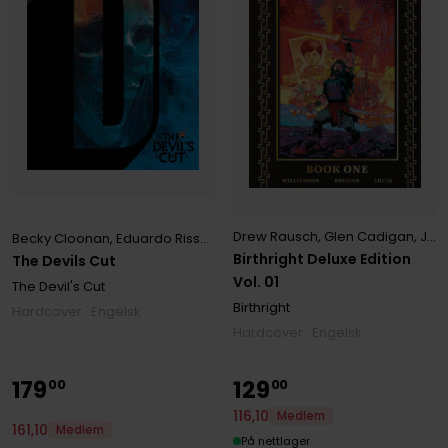
Drew Rausch
,
Glen Cadigan
,
John R. Fultz
Becky Cloonan
,
Eduardo Risso
,
Elsa Charretier
,
Francesco Francavil
Birthright Deluxe Edition
The Devils Cut
Vol. 01
The Devil's Cut
Birthright
Hardcover · Engelsk
Hardcover · Engelsk
179
129
00
00
116
,
10
Medlem
161
,
10
Medlem
På nettlager