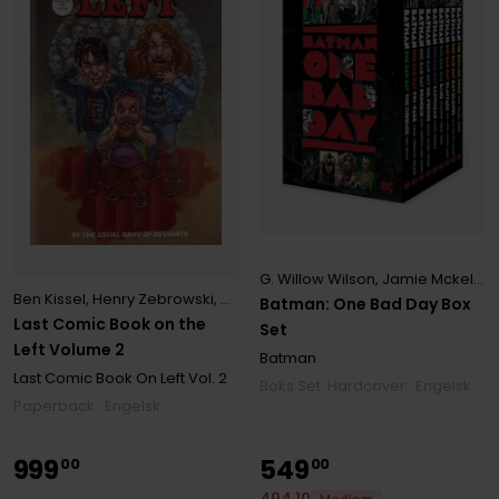
G. Willow Wilson
,
Jamie Mckelvie
Ben Kissel
,
Henry Zebrowski
,
Marcus Parks
,
The Usual Gang of Devia
Batman: One Bad Day Box
Last Comic Book on the
Set
Left Volume 2
Batman
Last Comic Book On Left
Vol. 2
Boks Set: Hardcover · Engelsk
Paperback · Engelsk
999
549
00
00