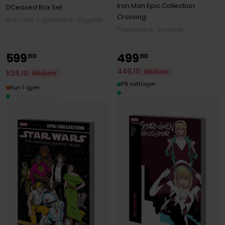
Iron Man Epic Collection
DCeased Box Set
Crossing
Boks Set: Paperback · Engelsk
Paperback · Engelsk
599
499
00
00
449
,
10
Medlem
539
,
10
Medlem
På nettlager
Kun 1 igjen