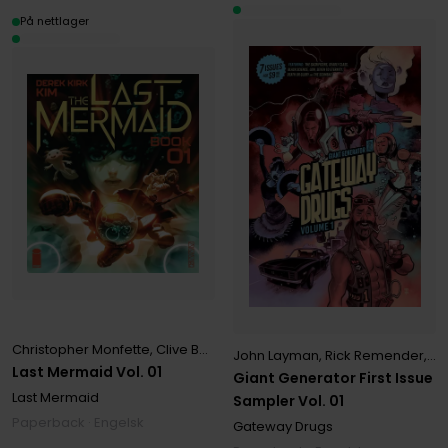
På nettlager
Christopher Monfette
,
Clive Barker
,
Derek Kirk Kim
,
Leonardo Manc
John Layman
,
Rick Remender
,
Ro
Last Mermaid Vol. 01
Giant Generator First Issue
Last Mermaid
Sampler Vol. 01
Paperback · Engelsk
Gateway Drugs