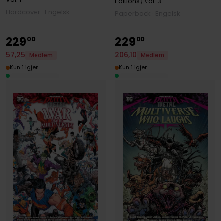
Editions)
Vol. 3
Hardcover · Engelsk
Paperback · Engelsk
229
229
00
00
206
,
10
57
,
25
Medlem
Medlem
Kun 1 igjen
Kun 1 igjen