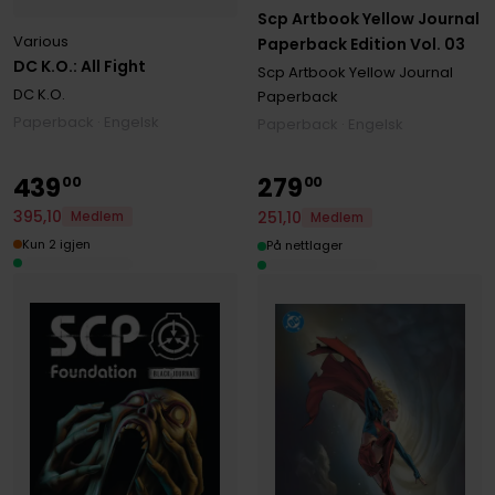
Scp Artbook Yellow Journal
Various
Paperback Edition Vol. 03
DC K.O.: All Fight
Scp Artbook Yellow Journal
DC K.O.
Paperback
Paperback · Engelsk
Paperback · Engelsk
439
279
00
00
395
,
10
251
,
10
Medlem
Medlem
Kun 2 igjen
På nettlager