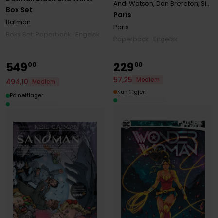
Andi Watson
,
Dan Brereton
,
Simon Gane
Box Set
Paris
Batman
Paris
Boks Set: Paperback · Engelsk
Paperback · Engelsk
549
229
00
00
57
,
25
Medlem
494
,
10
Medlem
Kun 1 igjen
På nettlager