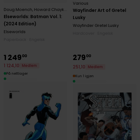
Various
Doug Moench
,
Howard Chaykin
,
Kelley Jones
,
Norm Breyfogle
,
Vari
Wayfinder Art of Gretel
Elseworlds: Batman Vol. 1:
Lusky
(2024 Edition)
Wayfinder Gretel Lusky
Elseworlds
Hardcover · Engelsk
Paperback · Engelsk
1
249
279
00
00
1
124
,
10
Medlem
251
,
10
Medlem
På nettlager
Kun 1 igjen