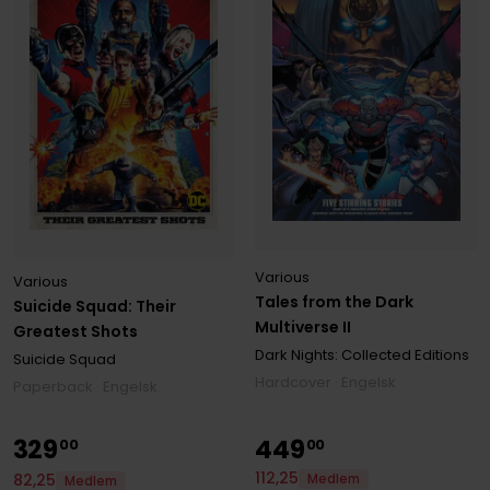
Various
Various
Tales from the Dark
Suicide Squad: Their
Multiverse II
Greatest Shots
Dark Nights: Collected Editions
Suicide Squad
Hardcover · Engelsk
Paperback · Engelsk
329
449
00
00
112
,
25
82
,
25
Medlem
Medlem