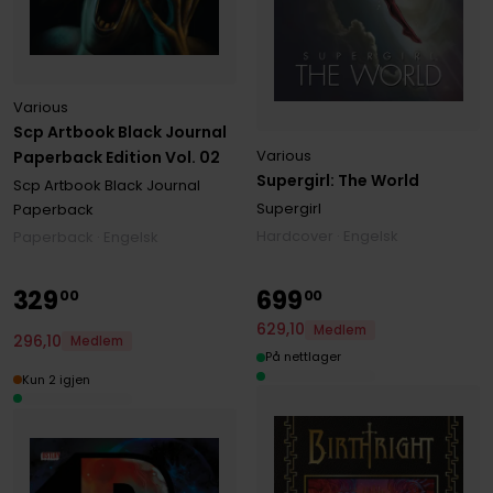
Various
Scp Artbook Black Journal
Various
Paperback Edition Vol. 02
Supergirl: The World
Scp Artbook Black Journal
Supergirl
Paperback
Hardcover · Engelsk
Paperback · Engelsk
329
699
00
00
629
,
10
Medlem
296
,
10
Medlem
På nettlager
Kun 2 igjen