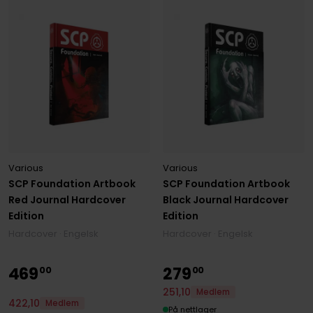
Various
Various
SCP Foundation Artbook
SCP Foundation Artbook
Red Journal Hardcover
Black Journal Hardcover
Edition
Edition
Hardcover · Engelsk
Hardcover · Engelsk
469
279
00
00
251
,
10
Medlem
422
,
10
Medlem
På nettlager