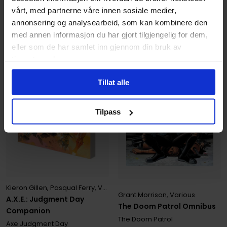
På nettlager
Kun 1 igjen
vårt, med partnerne våre innen sosiale medier,
annonsering og analysearbeid, som kan kombinere den
med annen informasjon du har gjort tilgjengelig for dem,
eller som de har samlet inn gjennom din bruk av
tjenestene deres.
Tillat alle
Tilpass
Kieron Gillen
,
Pasqual Ferry
,
Various
Grant Morrison
,
Various
A.X.E.: Judgment Day
The Doom Patrol Omnibus
Companion
The Doom Patrol
Axe Judgment Day