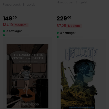
Hardcover · Engelsk
Paperback · Engelsk
149
229
00
00
134
,
10
Medlem
57
,
25
Medlem
På nettlager
På nettlager