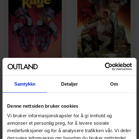
Brian Holguin
,
Mark Millar
,
Matteo Buffagni
Chrissy Williams
,
Hoang Nguyen
,
Khari Evans
,
Kinsun Loh
,
Lauren Kni
Samtykke
Detaljer
Om
Prodigy, Volume 2: The
Golden Rage Volume 1
Icarus Society
Golden Rage
Vol. 1
Prodigy
Vol. 2
Paperback · Engelsk
Denne nettsiden bruker cookies
Paperback · Engelsk
Vi bruker informasjonskapsler for å gi innhold og
annonser et personlig preg, for å levere sosiale
399
1
499
00
00
mediefunksjoner og for å analysere trafikken vår. Vi deler
99
,
75
Medlem
1
349
,
10
Medlem
dessuten informasjon om hvordan du bruker nettstedet