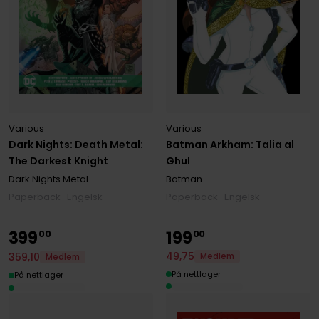
Various
Various
Dark Nights: Death Metal:
Batman Arkham: Talia al
The Darkest Knight
Ghul
Dark Nights Metal
Batman
Paperback · Engelsk
Paperback · Engelsk
399
199
00
00
49
,
75
359
,
10
Medlem
Medlem
På nettlager
På nettlager