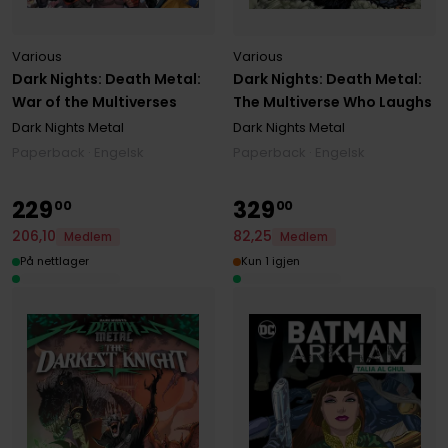
Various
Various
Dark Nights: Death Metal:
Dark Nights: Death Metal:
War of the Multiverses
The Multiverse Who Laughs
Dark Nights Metal
Dark Nights Metal
Paperback · Engelsk
Paperback · Engelsk
229
329
00
00
206
,
10
82
,
25
Medlem
Medlem
På nettlager
Kun 1 igjen