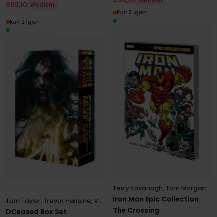
494
,
10
Medlem
899
,
10
Medlem
Kun 2 igjen
Kun 2 igjen
Terry Kavanagh
,
Tom Morgan
,
Va
Iron Man Epic Collection:
Tom Taylor
,
Trevor Hairsine
,
Various
The Crossing
DCeased Box Set