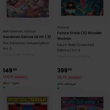
Various
Neil Gaiman
,
Various
Future State ( 6) Wonder
Sandman Deluxe Ed HC ( 3)
Woman
The Sandman: Deluxe Edition
Future State (Collected
Vol. 3
Editions)
Vol. 6
Hardcover · Engelsk
Paperback · Engelsk
149
399
00
00
134
,
10
99
,
75
Medlem
Medlem
Kun 1 igjen
På nettlager