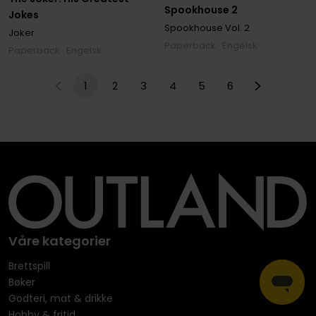
Spookhouse 2
Jokes
Spookhouse
Vol. 2
Joker
Paperback · Engelsk
Paperback · Engelsk
1
2
3
4
5
6
Våre kategorier
Brettspill
Bøker
Godteri, mat & drikke
Hobby & fritid