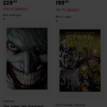
229
199
00
00
206
,
10
Medlem
49
,
75
Medlem
På nettlager
Kun 1 igjen
Various
Eric Powell
,
Various
The Joker: His Greatest