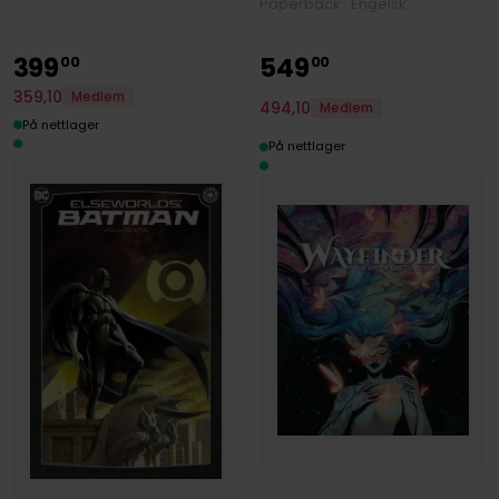
Paperback · Engelsk
399
549
00
00
359
,
10
Medlem
494
,
10
Medlem
På nettlager
På nettlager