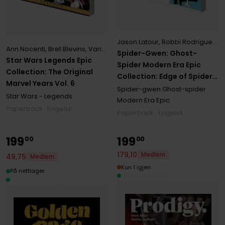
Jason Latour
,
Robbi Rodriguez
,
V
Ann Nocenti
,
Bret Blevins
,
Various
Spider-Gwen: Ghost-
Star Wars Legends Epic
Spider Modern Era Epic
Collection: The Original
Collection: Edge of Spider-
Marvel Years Vol. 6
Verse
Spider-gwen Ghost-spider
Star Wars - Legends
Modern Era Epic
Paperback · Engelsk
Paperback · Engelsk
199
199
00
00
179
,
10
Medlem
49
,
75
Medlem
Kun 1 igjen
På nettlager