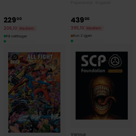
Paperback · Engelsk
229
439
00
00
395
,
10
206
,
10
Medlem
Medlem
Kun 2 igjen
På nettlager
Various