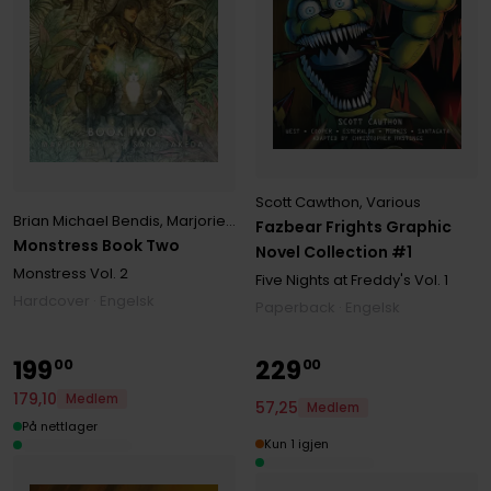
Scott Cawthon
,
Various
Brian Michael Bendis
,
Marjorie Liu
,
Sana Takeda
,
Todd McFarlane
,
V
Fazbear Frights Graphic
Monstress Book Two
Novel Collection #1
Monstress
Vol. 2
Five Nights at Freddy's
Vol. 1
Hardcover · Engelsk
Paperback · Engelsk
199
229
00
00
179
,
10
Medlem
57
,
25
Medlem
På nettlager
Kun 1 igjen