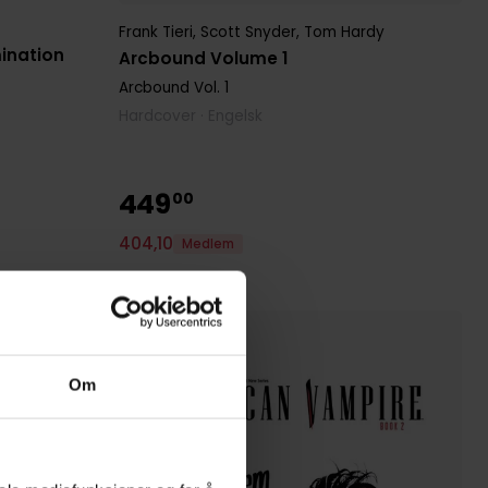
Frank Tieri
,
Scott Snyder
,
Tom Hardy
ination
Arcbound Volume 1
Arcbound
Vol. 1
Hardcover · Engelsk
449
00
404
,
10
Medlem
På nettlager
Om