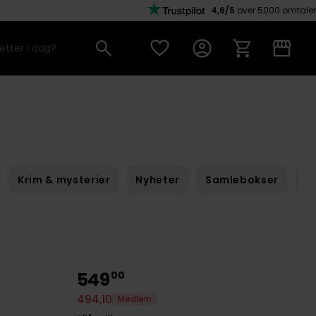
4,6/5
over 5000 omtaler
Krim & mysterier
Nyheter
Samlebokser
Sc
549
00
494
,
10
Medlem