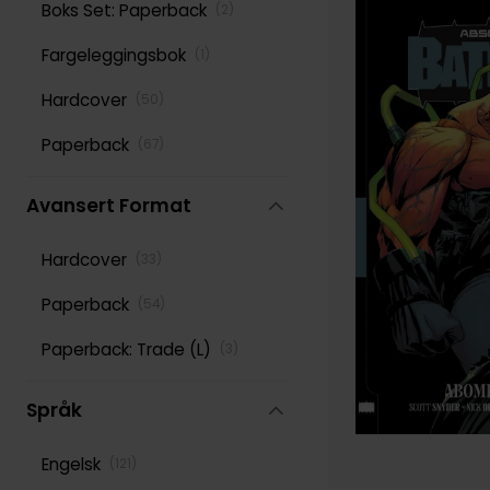
Boks Set: Paperback
(
2
)
Stan Lee
(
152
)
Fargeleggingsbok
(
1
)
Various
(
277
)
Hardcover
(
50
)
Paperback
(
67
)
Avansert Format
Hardcover
(
33
)
Paperback
(
54
)
Paperback: Trade (L)
(
3
)
Språk
Engelsk
(
121
)