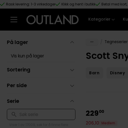
Rask levering: 1-3 virkedager
Klikk og hent i butikk
Betal med kort, 
Hopp til hovedinnhold
Kategorier
Ku
På lager
/
Tegneserier
Scott Sn
Vis kun på lager
Sortering
Barn
Disney
Per side
Serie
229
00
206
,
10
Medlem
Viser 1 av 17009, søk for å finne flere