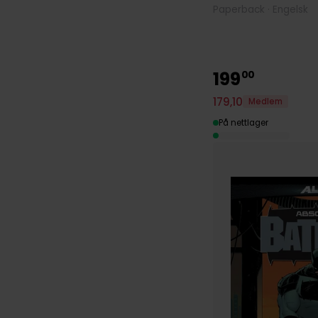
Paperback · Engelsk
199
00
179
,
10
Medlem
På nettlager