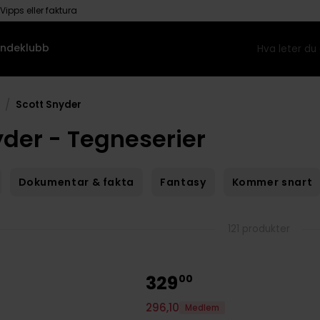
Vipps eller faktura
ndeklubb
/
Scott Snyder
yder - Tegneserier
Dokumentar & fakta
Fantasy
Kommer snart
121 produkter
329
00
296
,
10
Medlem