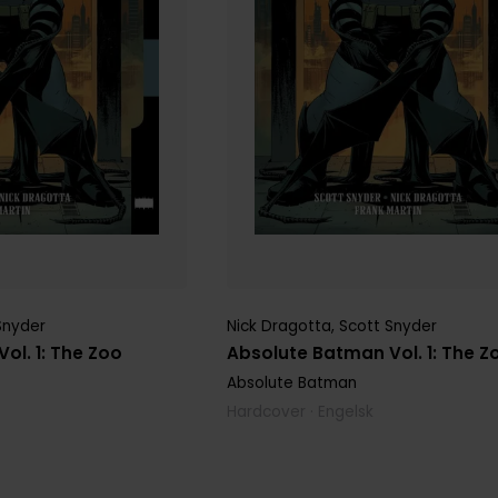
Snyder
Nick Dragotta
,
Scott Snyder
ol. 1: The Zoo
Absolute Batman Vol. 1: The Z
Absolute Batman
Hardcover · Engelsk