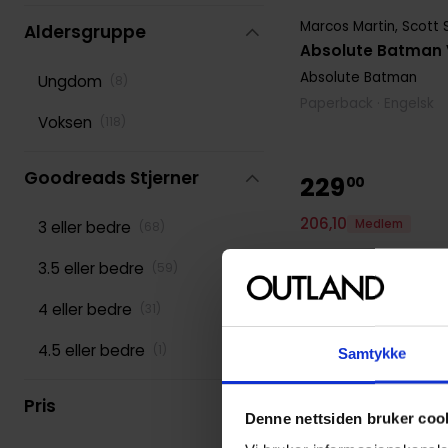
Marcos Martin
,
Scott 
Aldersgruppe
Absolute Batman V
Absolute Batman
Ungdom
(
8
)
Paperback · Engelsk
Voksen
(
118
)
Goodreads Stjerner
229
00
206
,
10
Medlem
3 eller bedre
(
68
)
På nettlager
3.5 eller bedre
(
59
)
4 eller bedre
(
31
)
4.5 eller bedre
(
1
)
Samtykke
Pris
Denne nettsiden bruker coo