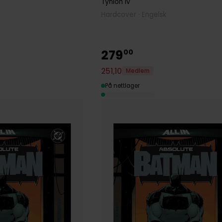
Tynion Iv
Hardcover · Engelsk
279
00
251
,
10
Medlem
På nettlager