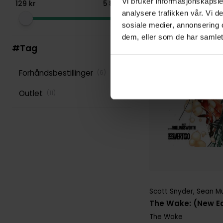
Vi bruker informasjonskapsler
129
kr
5
899
kr
analysere trafikken vår. Vi 
sosiale medier, annonsering 
dem, eller som de har samlet
#Tag
Forhåndsbestillinger
(
6
)
Outlet
(
11
)
Scott Snyder
,
Sean M
The Wake: (New Ed
The Wake