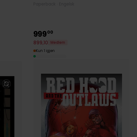
Paperback · Engelsk
999
00
899
,
10
Medlem
Kun 1 igjen