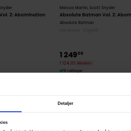
Snyder
Marcos Martin
,
Scott Snyder
ol. 2: Abomination
Absolute Batman Vol. 2: Abom
Absolute Batman
Hardcover · Engelsk
1
249
00
1
124
,
10
Medlem
På nettlager
Detaljer
kies