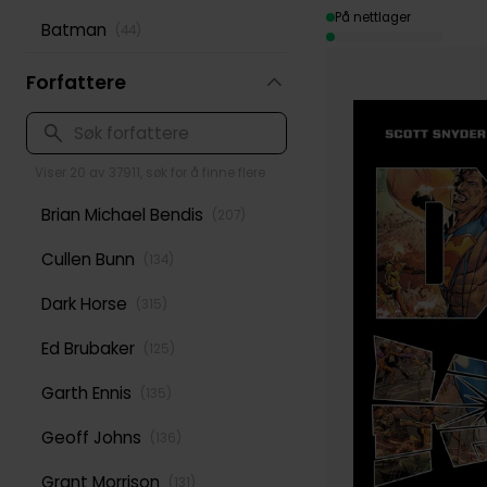
På nettlager
Batman
(
44
)
Forfattere
Viser 20 av 37911, søk for å finne flere
Brian Michael Bendis
(
207
)
Cullen Bunn
(
134
)
Dark Horse
(
315
)
Ed Brubaker
(
125
)
Garth Ennis
(
135
)
Geoff Johns
(
136
)
Grant Morrison
(
131
)