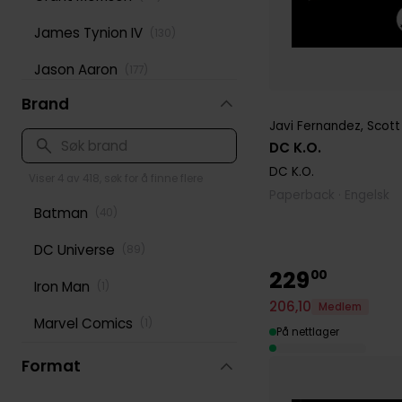
James Tynion IV
(
130
)
Jason Aaron
(
177
)
Brand
Jeff Lemire
(
166
)
Javi Fernandez
,
Scott
Jonathan Hickman
(
116
)
DC K.O.
DC K.O.
Mark Waid
Viser 4 av 418, søk for å finne flere
(
202
)
Paperback · Engelsk
Batman
(
40
)
Mike Mignola
(
144
)
DC Universe
(
89
)
Peter David
(
125
)
229
00
Iron Man
(
1
)
Rick Remender
(
124
)
206
,
10
Medlem
Marvel Comics
(
1
)
Robert Kirkman
(
169
)
På nettlager
Roy Thomas
Format
(
125
)
Scott Snyder
(
121
)