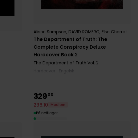
Alison Sampson
,
DAVID ROMERO
,
Elsa Charretier
,
J
The Department of Truth: The
Complete Conspiracy Deluxe
Hardcover Book 2
The Department of Truth
Vol. 2
Hardcover · Engelsk
329
00
296
,
10
Medlem
På nettlager