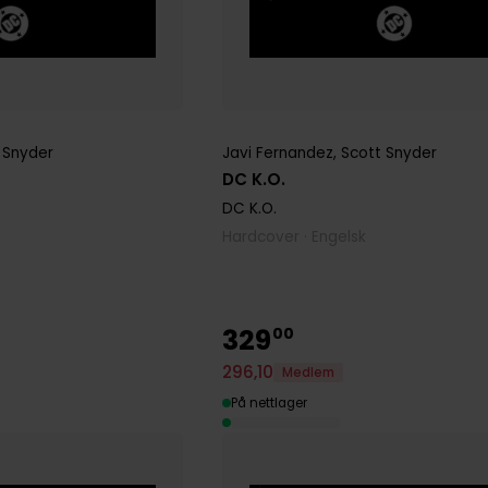
 Snyder
Javi Fernandez
,
Scott Snyder
DC K.O.
DC K.O.
Hardcover · Engelsk
329
00
296
,
10
Medlem
På nettlager