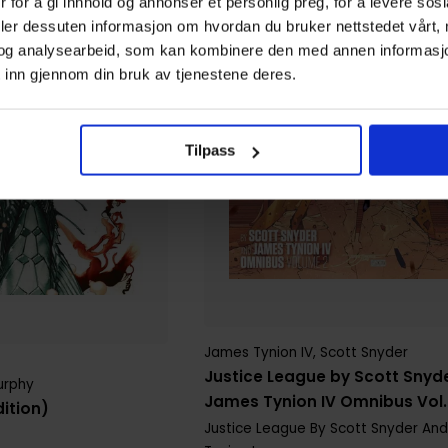
 for å gi innhold og annonser et personlig preg, for å levere sos
deler dessuten informasjon om hvordan du bruker nettstedet vårt,
og analysearbeid, som kan kombinere den med annen informasjon d
 inn gjennom din bruk av tjenestene deres.
Tilpass
James Tynion IV
,
Scott Snyder
Justice League by Scott Snyd
urphy
James Tynion IV Omnibus Vol.
ition)
Justice League By Scott Snyder An