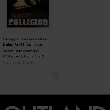
Giuseppe Camuncoli
,
Marjorie Liu
,
Ryan Stegman
Daken/x-23: Collision
Daken: Dark Wolverine
(Collected Editions)
Vol. 2
Paperback · Engelsk
1