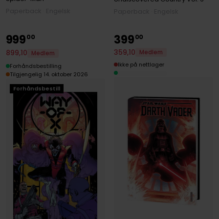
Paperback · Engelsk
Paperback · Engelsk
999
399
00
00
359
,
10
899
,
10
Medlem
Medlem
Ikke på nettlager
Forhåndsbestilling
Tilgjengelig 14. oktober 2026
Forhåndsbestill