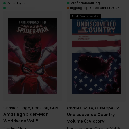
Forhåndsbestilling
På nettlager
Tilgjengelig 8. september 2026
Forhåndsbestill
Christos Gage
,
Dan Slott
,
Giuseppe Camuncoli
Charles Soule
,
Giuseppe Camuncoli
Amazing Spider-Man:
Undiscovered Country
Worldwide Vol. 5
Volume 6: Victory
Spider-Man
Undiscovered Country
Vol. 6