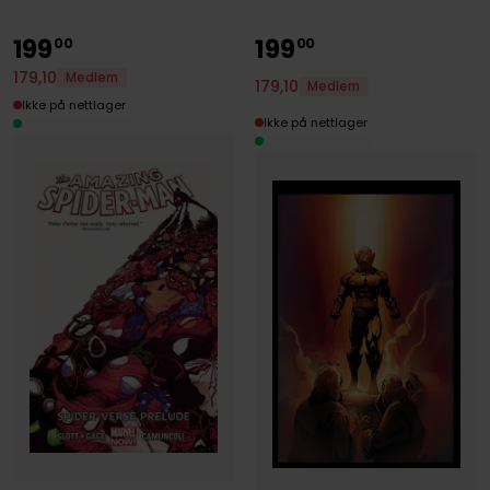
199
199
00
00
179
,
10
Medlem
179
,
10
Medlem
Ikke på nettlager
Ikke på nettlager