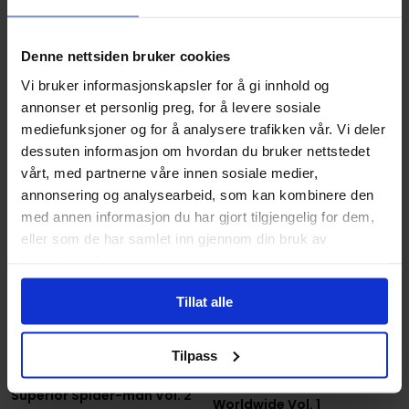
359
,
10
Medlem
359
,
10
Medlem
Ikke på nettlager
Ikke på nettlager
Denne nettsiden bruker cookies
Vi bruker informasjonskapsler for å gi innhold og
annonser et personlig preg, for å levere sosiale
mediefunksjoner og for å analysere trafikken vår. Vi deler
dessuten informasjon om hvordan du bruker nettstedet
vårt, med partnerne våre innen sosiale medier,
annonsering og analysearbeid, som kan kombinere den
med annen informasjon du har gjort tilgjengelig for dem,
eller som de har samlet inn gjennom din bruk av
tjenestene deres.
Tillat alle
Tilpass
Christos Gage
,
Dan Slott
,
Giuseppe Camuncoli
Dan Slott
,
Giuseppe Camuncoli
,
Humberto Ramos
Amazing Spider-Man:
Superior Spider-man Vol. 2
Worldwide Vol. 1