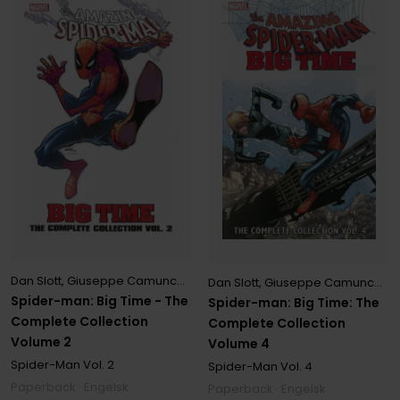
Dan Slott
,
Giuseppe Camuncoli
,
Humberto Ramos
Dan Slott
,
Giuseppe Camuncoli
,
Spider-man: Big Time - The
Spider-man: Big Time: The
Complete Collection
Complete Collection
Volume 2
Volume 4
Spider-Man
Vol. 2
Spider-Man
Vol. 4
Paperback · Engelsk
Paperback · Engelsk