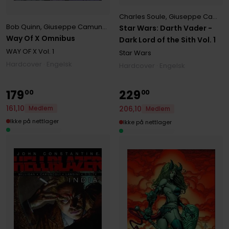
Charles Soule
,
Giuseppe Camuncoli
Bob Quinn
,
Giuseppe Camuncoli
,
Jan Bazaldua
,
Rafael Pimentel
,
Si
Star Wars: Darth Vader -
Way Of X Omnibus
Dark Lord of the Sith Vol. 1
WAY OF X
Vol. 1
Star Wars
Hardcover · Engelsk
Hardcover · Engelsk
179
229
00
00
161
,
10
206
,
10
Medlem
Medlem
Ikke på nettlager
Ikke på nettlager