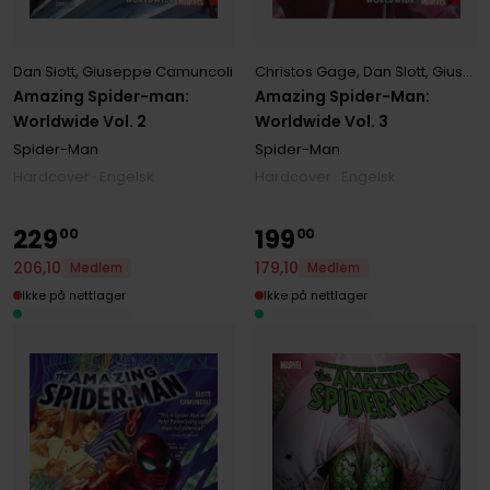
Christos Gage
,
Dan Slott
,
Giuseppe Camuncoli
Dan Slott
,
Giuseppe Camuncoli
Amazing Spider-Man:
Amazing Spider-man:
Worldwide Vol. 3
Worldwide Vol. 2
Spider-Man
Spider-Man
Hardcover · Engelsk
Hardcover · Engelsk
229
199
00
00
206
,
10
179
,
10
Medlem
Medlem
Ikke på nettlager
Ikke på nettlager