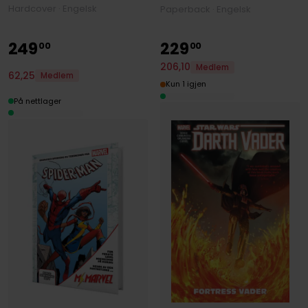
Hardcover · Engelsk
Paperback · Engelsk
249
229
00
00
206
,
10
Medlem
62
,
25
Medlem
Kun 1 igjen
På nettlager