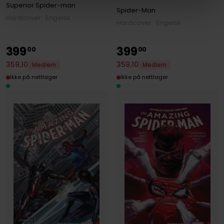
Superior Spider-man
Spider-Man
Hardcover · Engelsk
Hardcover · Engelsk
399
399
00
00
359
,
10
359
,
10
Medlem
Medlem
Ikke på nettlager
Ikke på nettlager