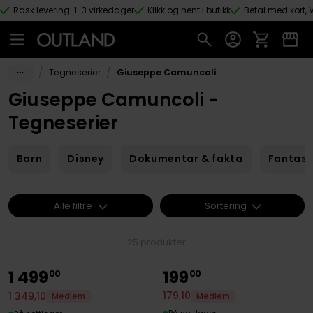
Rask levering: 1-3 virkedager
Klikk og hent i butikk
Betal med kort, V
Hopp til hovedinnhold
/
/
Tegneserier
Giuseppe Camuncoli
Giuseppe Camuncoli -
Tegneserier
Barn
Disney
Dokumentar & fakta
Fantas
Alle filtre
Sortering
25 produkter
1
499
199
00
00
179
,
10
1
349
,
10
Medlem
Medlem