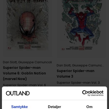
Dan Slott
,
Giuseppe Camuncoli
Dan Slott
,
Giuseppe Camuncoli
,
Superior Spider-man
Superior Spider-man
Volume 6: Goblin Nation
Volume 3
(marvel Now)
Superior Spider-man
Vol. 3
Superior Spider-man
Vol. 6
Hardcover · Engelsk
Paperback · Engelsk
399
399
00
00
Samtykke
Detaljer
Om