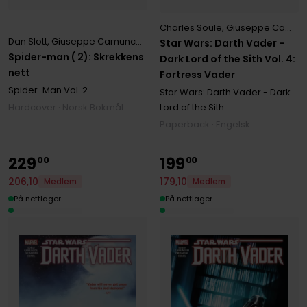
Charles Soule
,
Giuseppe Camuncoli
Dan Slott
,
Giuseppe Camuncoli
,
Humberto Ramos
Star Wars: Darth Vader -
Spider-man ( 2): Skrekkens
Dark Lord of the Sith Vol. 4:
nett
Fortress Vader
Spider-Man
Vol. 2
Star Wars: Darth Vader - Dark
Lord of the Sith
Hardcover · Norsk Bokmål
Paperback · Engelsk
229
199
00
00
179
,
10
206
,
10
Medlem
Medlem
På nettlager
På nettlager