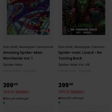
Dan Slott
,
Giuseppe Camuncoli
Dan Slott
,
Giuseppe Camuncoli
,
K
Amazing Spider-Man:
Spider-man: Lizard - No
Worldwide Vol. 1
Turning Back
Spider-Man
Spider-Man
Vol. 48
Paperback · Engelsk
Paperback · Engelsk
399
399
00
00
359
,
10
359
,
10
Medlem
Medlem
Ikke på nettlager
Ikke på nettlager