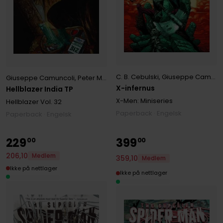
C. B. Cebulski
,
Giuseppe Camuncoli
Giuseppe Camuncoli
,
Peter Milligan
X-infernus
Hellblazer India TP
X-Men: Miniseries
Hellblazer
Vol. 32
Paperback · Engelsk
Paperback · Engelsk
229
399
00
00
206
,
10
Medlem
359
,
10
Medlem
Ikke på nettlager
Ikke på nettlager