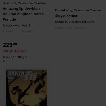
Dan Slott
,
Giuseppe Camuncoli
,
Humberto Ramos
Amazing Spider-Man
Daniel Way
,
Giuseppe Camuncoli
Volume 2: Spider-Verse
Siege: X-men
Prelude
Siege (Collected Editions)
Spider-Man
Vol. 2
Paperback · Engelsk
Paperback · Engelsk
229
00
206
,
10
Medlem
Ikke på nettlager