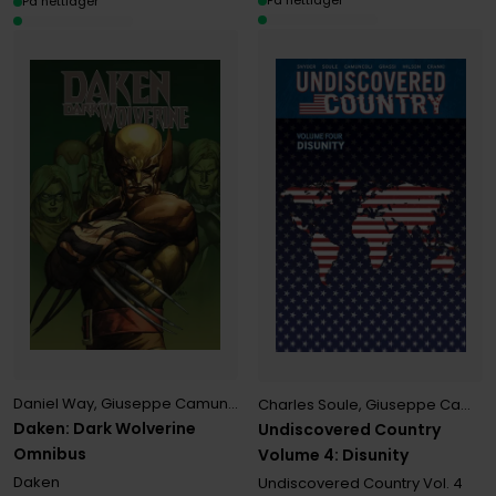
På nettlager
På nettlager
Daniel Way
,
Giuseppe Camuncoli
,
Leinil Yu
,
Marjorie Liu
,
Stephen Se
Charles Soule
,
Giuseppe Camuncoli
Daken: Dark Wolverine
Undiscovered Country
Omnibus
Volume 4: Disunity
Daken
Undiscovered Country
Vol. 4