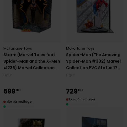
McFarlane Toys
McFarlane Toys
Storm (Marvel Tales feat.
Spider-Man (The Amazing
Spider-Man and the X-Men
Spider-Man #302) Marvel
#236) Marvel Collection
Collection PVC Statue 17
PVC Statue 18 cm
cm
Figur
Figur
599
729
00
00
Ikke på nettlager
Ikke på nettlager