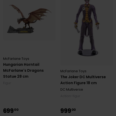
McFarlane Toys
Hungarian Horntail
McFarlane's Dragons
McFarlane Toys
Statue 28 cm
The Joker DC Multiverse
Action Figure 18 cm
Figur
DC Multiverse
Action-figur
699
999
00
00