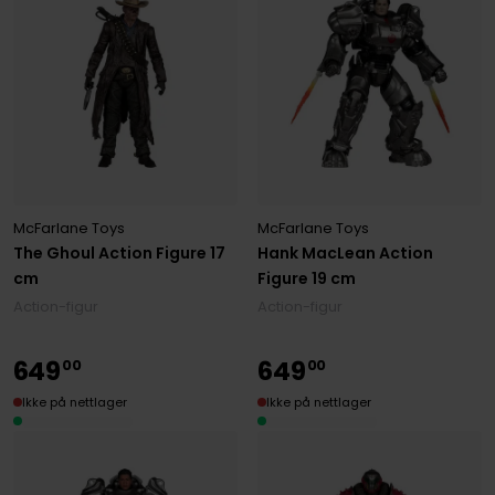
McFarlane Toys
McFarlane Toys
The Ghoul Action Figure 17
Hank MacLean Action
cm
Figure 19 cm
Action-figur
Action-figur
649
649
00
00
Ikke på nettlager
Ikke på nettlager