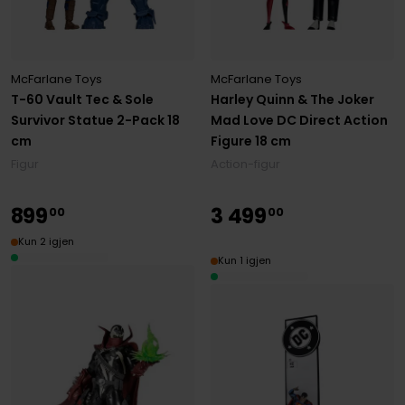
McFarlane Toys
McFarlane Toys
T-60 Vault Tec & Sole
Harley Quinn & The Joker
Survivor Statue 2-Pack 18
Mad Love DC Direct Action
cm
Figure 18 cm
Figur
Action-figur
899
3
499
00
00
Kun 2 igjen
Kun 1 igjen