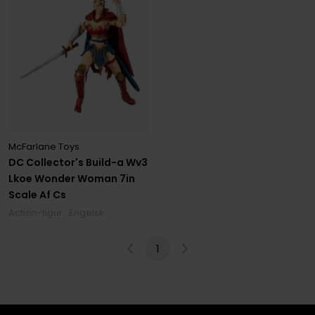
McFarlane Toys
DC Collector's Build-a Wv3
Lkoe Wonder Woman 7in
Scale Af Cs
Action-figur · Engelsk
1