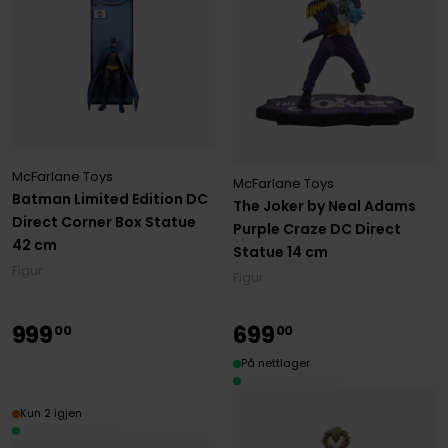
McFarlane Toys
McFarlane Toys
Batman Limited Edition DC
The Joker by Neal Adams
Direct Corner Box Statue
Purple Craze DC Direct
42 cm
Statue 14 cm
Figur
Figur
999
699
00
00
På nettlager
Kun 2 igjen