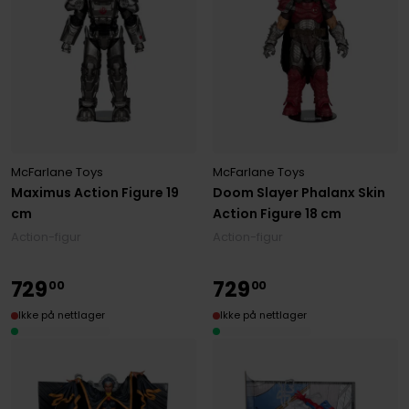
McFarlane Toys
McFarlane Toys
Maximus Action Figure 19
Doom Slayer Phalanx Skin
cm
Action Figure 18 cm
Action-figur
Action-figur
729
729
00
00
Ikke på nettlager
Ikke på nettlager