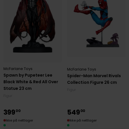
McFarlane Toys
McFarlane Toys
Spawn by Pupeteer Lee
Spider-Man Marvel Rivals
Black White & Red All Over
Collection Figure 26 cm
Statue 23 cm
Figur
Figur
399
549
00
00
Ikke på nettlager
Ikke på nettlager