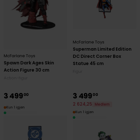
McFarlane Toys
Superman Limited Edition
McFarlane Toys
DC Direct Corner Box
Spawn Dark Ages Skin
Statue 45 cm
Action Figure 30 cm
Figur
Action-figur
3
499
3
499
00
00
2
624
,
25
Medlem
Kun 1 igjen
Kun 1 igjen