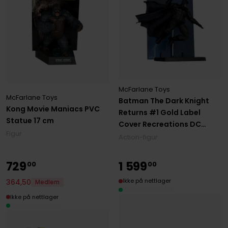
McFarlane Toys
McFarlane Toys
Batman The Dark Knight
Kong Movie Maniacs PVC
Returns #1 Gold Label
Statue 17 cm
Cover Recreations DC
Figur
Multiverse Action Figure 18
Action-figur
cm
729
1
599
00
00
Ikke på nettlager
364
,
50
Medlem
Ikke på nettlager