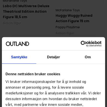
McFarlane Toys
Lobo DC Multiverse Deluxe
McFarlane Toys
Theatrical Edition Action
Huggy Wuggy Ruined
Figure 18,5 cm
Action Figure 19 cm
Action-figur
Poppy Playtime
Action-figur
599
599
00
00
Ikke på nettlager
Samtykke
Detaljer
Om
Ikke på nettlager
Denne nettsiden bruker cookies
Vi bruker informasjonskapsler for å gi innhold og
annonser et personlig preg, for å levere sosiale
mediefunksjoner og for å analysere trafikken vår. Vi deler
dessuten informasjon om hvordan du bruker nettstedet
vårt, med partnerne våre innen sosiale medier,