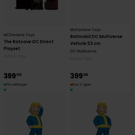
McFarlane Toys
MCFarlane Toys
Batmobil DC Multiverse
The Batcave DC Direct
Vehicle 53 cm
Playset
DC Multiverse
Action-figur
Action-figur
399
399
00
00
På nettlager
Kun 2 igjen