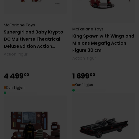
McFarlane Toys
McFarlane Toys
Supergirl and Baby Krypto
King Spawn with Wings and
DC Multiverse Theatrical
Minions Megafig Action
Deluxe Edition Action
Figure 30 cm
Figure
Action-figur
Action-figur
4
499
1
699
00
00
Kun 1 igjen
Kun 1 igjen