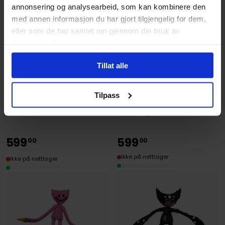
annonsering og analysearbeid, som kan kombinere den
med annen informasjon du har gjort tilgjengelig for dem,
eller som de har samlet inn gjennom din bruk av
tjenestene deres.
McFarlane Toys
Tillat alle
McFarlane Toys
The Doctor Action Figure 19
Jeff the Land Shark
cm
Gamerverse Figure 20 cm
Tilpass
Poppy Playtime
Figur
Action-figur
599
599
00
00
Ikke på nettlager
Ikke på nettlager