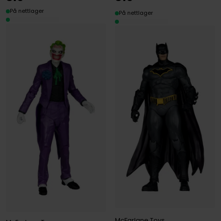
På nettlager
På nettlager
McFarlane Toys