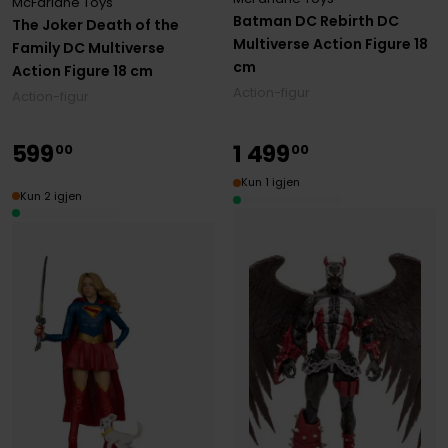
McFarlane Toys
Batman DC Rebirth DC
The Joker Death of the
Multiverse Action Figure 18
Family DC Multiverse
cm
Action Figure 18 cm
Action-figur
Action-figur
599
1
499
00
00
Kun 1 igjen
Kun 2 igjen