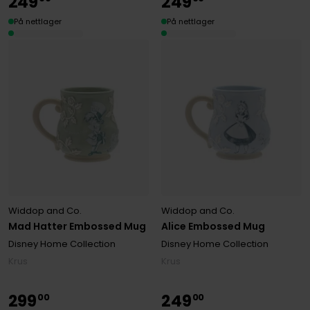
249
249
På nettlager
På nettlager
Widdop and Co.
Widdop and Co.
Mad Hatter Embossed Mug
Alice Embossed Mug
Disney Home Collection
Disney Home Collection
Krus
Krus
299
249
00
00