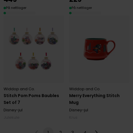
På nettlager
På nettlager
Widdop and Co.
Widdop and Co.
Stitch Pom Poms Baubles
Merry Everything Stitch
Set of 7
Mug
Disney-jul
Disney-jul
Julekule
Krus
1
2
3
4