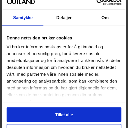
679
269
00
00
På nettlager
Samtykke
Detaljer
Om
På nettlager
Denne nettsiden bruker cookies
Vi bruker informasjonskapsler for å gi innhold og
annonser et personlig preg, for å levere sosiale
mediefunksjoner og for å analysere trafikken vår. Vi deler
dessuten informasjon om hvordan du bruker nettstedet
vårt, med partnerne våre innen sosiale medier,
annonsering og analysearbeid, som kan kombinere den
med annen informasjon du har gjort tilgjengelig for dem,
Widdop and Co.
eller som de har samlet inn gjennom din bruk av
Widdop and Co.
Winnie the Pooh Coaster
tjenestene deres.
Batman Neon Infinity Light
Set of 4
with USB Plush
Disney Home Collection
Tillat alle
LED-lys
Bordbrikker