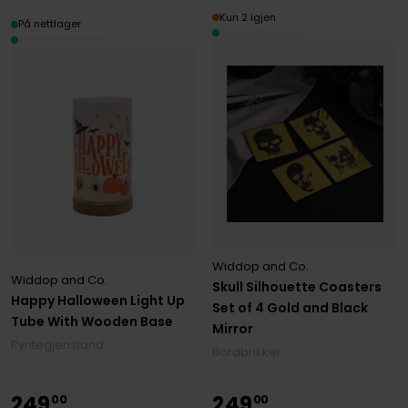
Kun 2 igjen
På nettlager
Widdop and Co.
Widdop and Co.
Skull Silhouette Coasters
Happy Halloween Light Up
Set of 4 Gold and Black
Tube With Wooden Base
Mirror
Pyntegjenstand
Bordbrikker
249
249
00
00