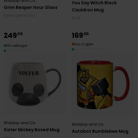
Widdop and Co.
You Say Witch Black
Grim Reaper Hour Glass
Cauldron Mug
Pyntegjenstand
Krus
249
169
00
00
Kun 2 igjen
På nettlager
Widdop and Co.
Widdop and Co.
Sister Mickey Boxed Mug
Autobot Bumblebee Mug
Krus