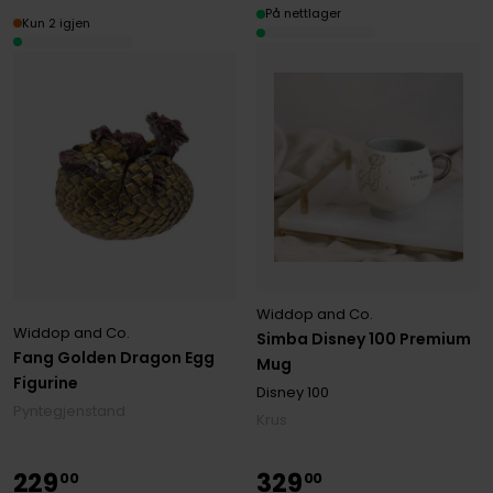
På nettlager
Kun 2 igjen
Widdop and Co.
Widdop and Co.
Simba Disney 100 Premium
Fang Golden Dragon Egg
Mug
Figurine
Disney 100
Pyntegjenstand
Krus
229
329
00
00