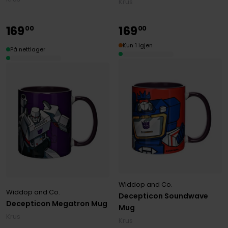
Krus
169
169
00
00
Kun 1 igjen
På nettlager
Widdop and Co.
Widdop and Co.
Decepticon Soundwave
Decepticon Megatron Mug
Mug
Krus
Krus