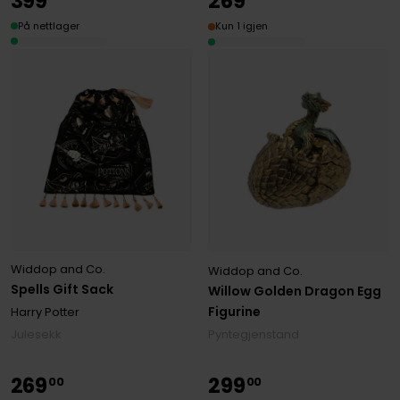
399
269
På nettlager
Kun 1 igjen
Widdop and Co.
Widdop and Co.
Spells Gift Sack
Willow Golden Dragon Egg
Figurine
Harry Potter
Pyntegjenstand
Julesekk
269
299
00
00