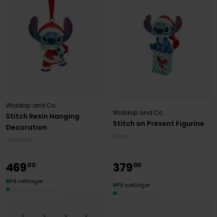
Widdop and Co.
Widdop and Co.
Stitch Resin Hanging
Stitch on Present Figurine
Decoration
Figur
Julekule
469
379
00
00
På nettlager
På nettlager