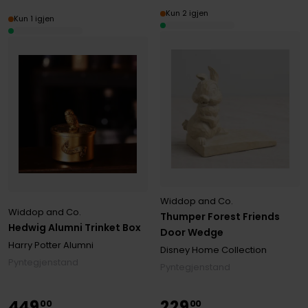
Kun 2 igjen
Kun 1 igjen
Widdop and Co.
Widdop and Co.
Thumper Forest Friends
Hedwig Alumni Trinket Box
Door Wedge
Harry Potter Alumni
Disney Home Collection
Pyntegjenstand
Pyntegjenstand
449
229
00
00