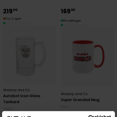
219
169
00
00
Kun 2 igjen
På nettlager
Widdop and Co.
Widdop and Co.
Autobot Icon Glass
Super Grandad Mug
Tankard
Krus
Glass