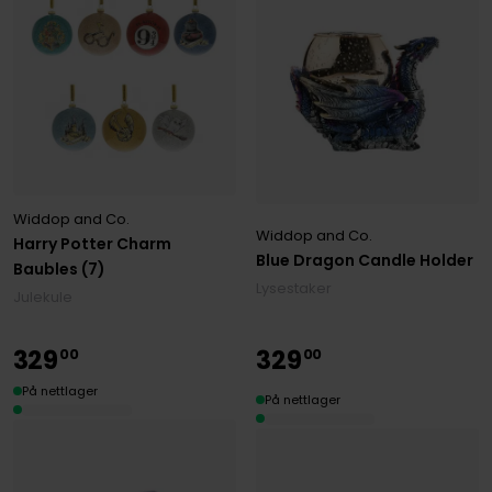
Widdop and Co.
Widdop and Co.
Harry Potter Charm
Blue Dragon Candle Holder
Baubles (7)
Lysestaker
Julekule
329
329
00
00
På nettlager
På nettlager