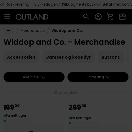
Rask levering: 1-3 virkedager
Klikk og hent i butikk
Betal med kort, V
Hopp til hovedinnhold
/
/
Merchandise
Widdop and Co.
Widdop and Co. - Merchandise
Accessories
Bamser og kosedyr
Buttons
Alle filtre
Sortering
161 produkter
169
269
00
00
På nettlager
På nettlager