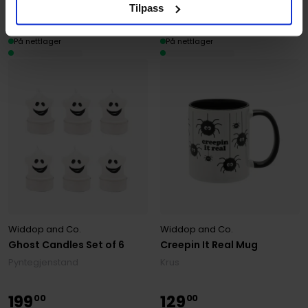
Tilpass
129
129
00
00
På nettlager
På nettlager
Widdop and Co.
Widdop and Co.
Ghost Candles Set of 6
Creepin It Real Mug
Pyntegjenstand
Krus
199
129
00
00