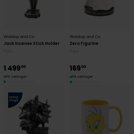
Widdop and Co.
Widdop and Co.
Jack Incense Stick Holder
Zero Figurine
Figur
Figur
1
499
169
00
00
På nettlager
På nettlager