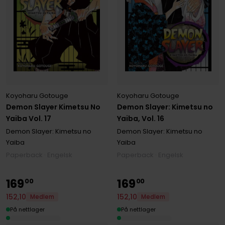
Koyoharu Gotouge
Koyoharu Gotouge
Demon Slayer Kimetsu No
Demon Slayer: Kimetsu no
Yaiba Vol. 17
Yaiba, Vol. 16
Demon Slayer: Kimetsu no
Demon Slayer: Kimetsu no
Yaiba
Yaiba
Paperback · Engelsk
Paperback · Engelsk
169
169
00
00
152
,
10
152
,
10
Medlem
Medlem
På nettlager
På nettlager