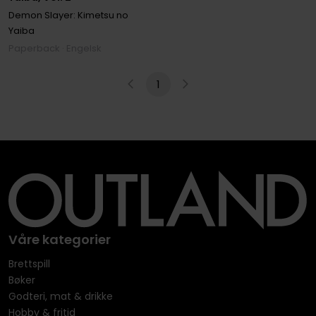
Demon Slayer: Kimetsu no
Yaiba
Paperback · Engelsk
1
Våre kategorier
Brettspill
Bøker
Godteri, mat & drikke
Hobby & fritid