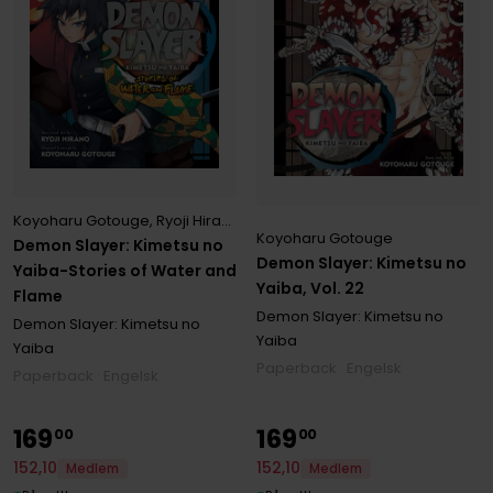
Koyoharu Gotouge
,
Ryoji Hirano
Koyoharu Gotouge
Demon Slayer: Kimetsu no
Demon Slayer: Kimetsu no
Yaiba-Stories of Water and
Yaiba, Vol. 22
Flame
Demon Slayer: Kimetsu no
Demon Slayer: Kimetsu no
Yaiba
Yaiba
Paperback · Engelsk
Paperback · Engelsk
169
169
00
00
152
,
10
152
,
10
Medlem
Medlem