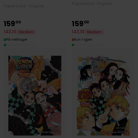
Paperback · Engelsk
Paperback · Engelsk
159
159
00
00
143
,
10
143
,
10
Medlem
Medlem
På nettlager
Kun 1 igjen