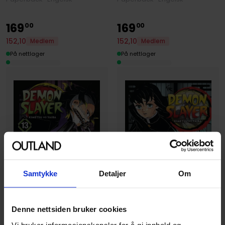
169
169
00
00
152
,
10
152
,
10
Medlem
Medlem
På nettlager
På nettlager
Samtykke
Detaljer
Om
Denne nettsiden bruker cookies
Vi bruker informasjonskapsler for å gi innhold og