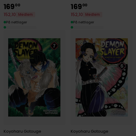
169
169
00
00
152
,
10
152
,
10
Medlem
Medlem
På nettlager
På nettlager
Koyoharu Gotouge
Koyoharu Gotouge