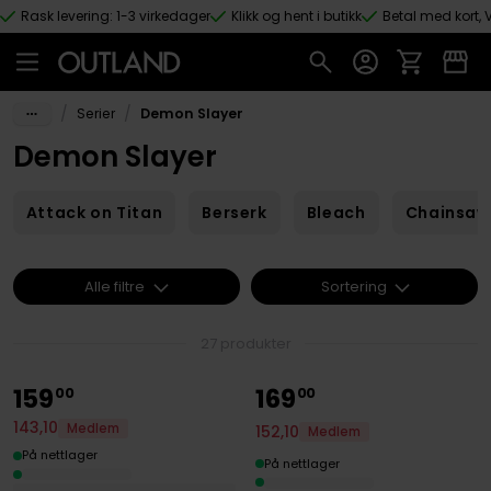
Rask levering: 1-3 virkedager
Klikk og hent i butikk
Betal med kort, V
Hopp til hovedinnhold
/
/
Serier
Demon Slayer
Demon Slayer
Attack on Titan
Berserk
Bleach
Chainsaw
Alle filtre
Sortering
27 produkter
159
169
00
00
143
,
10
Medlem
152
,
10
Medlem
På nettlager
På nettlager