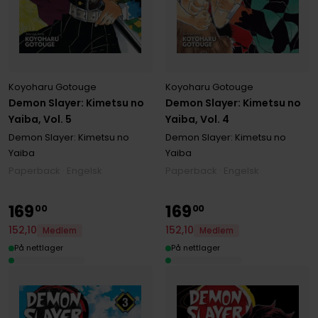
Koyoharu Gotouge
Koyoharu Gotouge
Demon Slayer: Kimetsu no
Demon Slayer: Kimetsu no
Yaiba, Vol. 5
Yaiba, Vol. 4
Demon Slayer: Kimetsu no
Demon Slayer: Kimetsu no
Yaiba
Yaiba
Paperback · Engelsk
Paperback · Engelsk
169
169
00
00
152
,
10
152
,
10
Medlem
Medlem
På nettlager
På nettlager