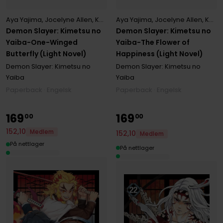
Aya Yajima
,
Jocelyne Allen
,
Koyoharu Gotouge
Aya Yajima
,
Jocelyne Allen
,
Koyoharu Gotouge
Demon Slayer: Kimetsu no
Demon Slayer: Kimetsu no
Yaiba-One-Winged
Yaiba-The Flower of
Butterfly (Light Novel)
Happiness (Light Novel)
Demon Slayer: Kimetsu no
Demon Slayer: Kimetsu no
Yaiba
Yaiba
Paperback · Engelsk
Paperback · Engelsk
169
169
00
00
152
,
10
Medlem
152
,
10
Medlem
På nettlager
På nettlager