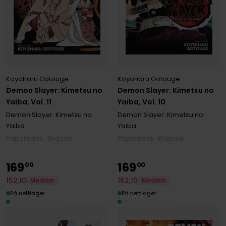
Koyoharu Gotouge
Koyoharu Gotouge
Demon Slayer: Kimetsu no
Demon Slayer: Kimetsu no
Yaiba, Vol. 11
Yaiba, Vol. 10
Demon Slayer: Kimetsu no
Demon Slayer: Kimetsu no
Yaiba
Yaiba
Paperback · Engelsk
Paperback · Engelsk
169
169
00
00
152
,
10
152
,
10
Medlem
Medlem
På nettlager
På nettlager