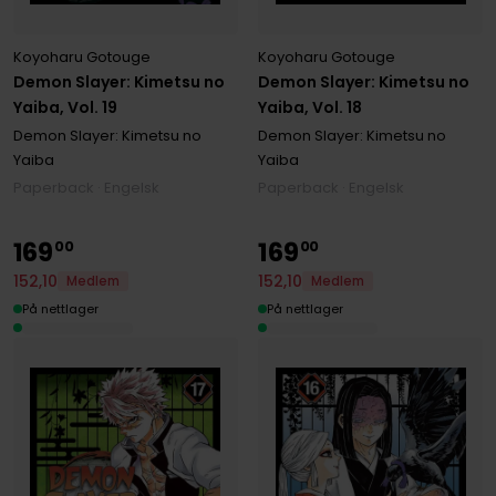
Koyoharu Gotouge
Koyoharu Gotouge
Demon Slayer: Kimetsu no
Demon Slayer: Kimetsu no
Yaiba, Vol. 19
Yaiba, Vol. 18
Demon Slayer: Kimetsu no
Demon Slayer: Kimetsu no
Yaiba
Yaiba
Paperback · Engelsk
Paperback · Engelsk
169
169
00
00
152
,
10
152
,
10
Medlem
Medlem
På nettlager
På nettlager