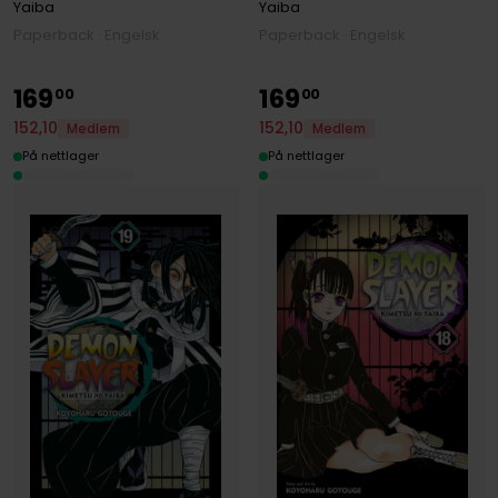
Yaiba
Yaiba
Paperback · Engelsk
Paperback · Engelsk
169
169
00
00
152
,
10
152
,
10
Medlem
Medlem
På nettlager
På nettlager