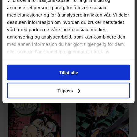
Koyoharu Gotouge
Koyoharu Gotouge
annonser et personlig preg, for å levere sosiale
Demon Slayer: Kimetsu no
Demon Slayer: Kimetsu no
mediefunksjoner og for å analysere trafikken vår. Vi deler
Yaiba, Vol. 13
Yaiba, Vol. 12
dessuten informasjon om hvordan du bruker nettstedet
Demon Slayer: Kimetsu no
Demon Slayer: Kimetsu no
vårt, med partnerne våre innen sosiale medier,
Yaiba
Yaiba
annonsering og analysearbeid, som kan kombinere den
Paperback · Engelsk
Paperback · Engelsk
med annen informasjon du har gjort tilgjengelig for dem,
eller som de har samlet inn gjennom din bruk av
169
169
00
00
tjenestene deres.
152
,
10
152
,
10
Medlem
Medlem
Tillat alle
På nettlager
På nettlager
Tilpass