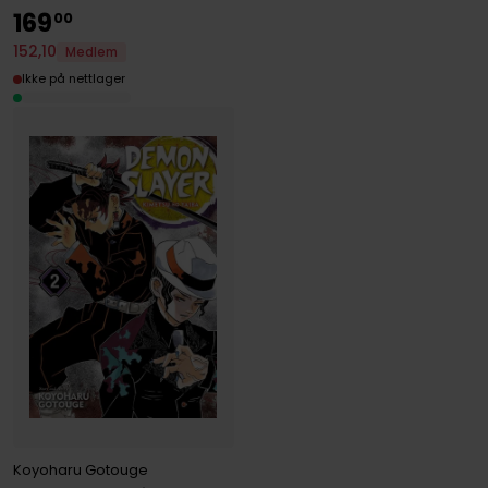
169
00
152
,
10
Medlem
Ikke på nettlager
Koyoharu Gotouge