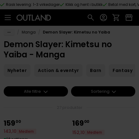
Rask levering: 1-3 virkedager
Klikk og hent i butikk
Betal med kort, V
Hopp til hovedinnhold
/
/
Manga
Demon Slayer: Kimetsu no Yaiba
Demon Slayer: Kimetsu no
Yaiba - Manga
Nyheter
Action & eventyr
Barn
Fantasy
Alle filtre
Sortering
27 produkter
159
169
00
00
143
,
10
Medlem
152
,
10
Medlem