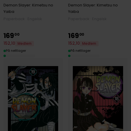
Demon Slayer: Kimetsu no
Demon Slayer: Kimetsu no
Yaiba
Yaiba
Paperback · Engelsk
Paperback · Engelsk
169
169
00
00
152
,
10
152
,
10
Medlem
Medlem
På nettlager
På nettlager