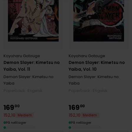
Koyoharu Gotouge
Koyoharu Gotouge
Demon Slayer: Kimetsu no
Demon Slayer: Kimetsu no
Yaiba, Vol. 11
Yaiba, Vol. 10
Demon Slayer: Kimetsu no
Demon Slayer: Kimetsu no
Yaiba
Yaiba
Paperback · Engelsk
Paperback · Engelsk
169
169
00
00
152
,
10
152
,
10
Medlem
Medlem
På nettlager
På nettlager