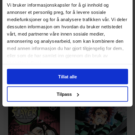
Vi bruker informasjonskapsler for å gi innhold og
annonser et personlig preg, for å levere sosiale
Koyoharu Gotouge
Koyoharu Gotouge
mediefunksjoner og for å analysere trafikken vår. Vi deler
Demon Slayer: Kimetsu no
Demon Slayer: Kimetsu no
dessuten informasjon om hvordan du bruker nettstedet
Yaiba, Vol. 13
Yaiba, Vol. 12
vårt, med partnerne våre innen sosiale medier,
Demon Slayer: Kimetsu no
Demon Slayer: Kimetsu no
annonsering og analysearbeid, som kan kombinere den
Yaiba
Yaiba
med annen informasjon du har gjort tilgjengelig for dem,
Paperback · Engelsk
Paperback · Engelsk
eller som de har samlet inn gjennom din bruk av
tjenestene deres.
169
169
00
00
152
,
10
152
,
10
Tillat alle
Medlem
Medlem
På nettlager
På nettlager
Tilpass