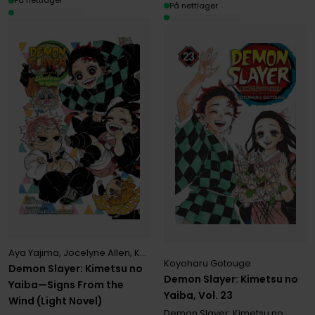
På nettlager
På nettlager
Aya Yajima
,
Jocelyne Allen
,
Koyoharu Gotouge
Koyoharu Gotouge
Demon Slayer: Kimetsu no
Demon Slayer: Kimetsu no
Yaiba—Signs From the
Yaiba, Vol. 23
Wind (Light Novel)
Demon Slayer: Kimetsu no