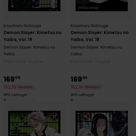
Koyoharu Gotouge
Koyoharu Gotouge
Demon Slayer: Kimetsu no
Demon Slayer: Kimetsu no
Yaiba, Vol. 19
Yaiba, Vol. 18
Demon Slayer: Kimetsu no
Demon Slayer: Kimetsu no
Yaiba
Yaiba
Paperback · Engelsk
Paperback · Engelsk
169
169
00
00
152
,
10
152
,
10
Medlem
Medlem
På nettlager
På nettlager