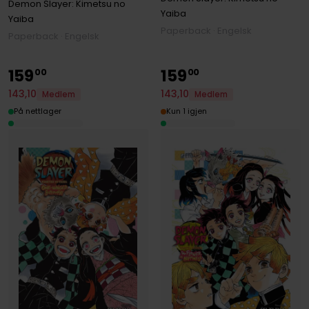
Demon Slayer: Kimetsu no
Yaiba
Yaiba
Paperback · Engelsk
Paperback · Engelsk
159
159
00
00
143
,
10
143
,
10
Medlem
Medlem
På nettlager
Kun 1 igjen