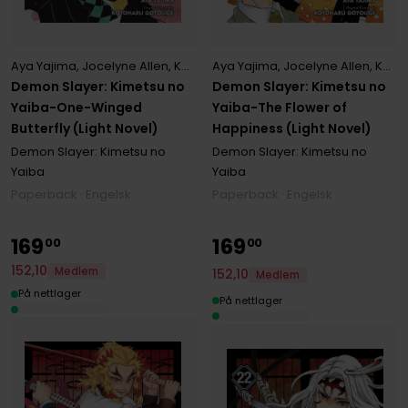
Aya Yajima
,
Jocelyne Allen
,
Koyoharu Gotouge
Aya Yajima
,
Jocelyne Allen
,
Koyoharu Gotouge
Demon Slayer: Kimetsu no
Demon Slayer: Kimetsu no
Yaiba-One-Winged
Yaiba-The Flower of
Butterfly (Light Novel)
Happiness (Light Novel)
Demon Slayer: Kimetsu no
Demon Slayer: Kimetsu no
Yaiba
Yaiba
Paperback · Engelsk
Paperback · Engelsk
169
169
00
00
152
,
10
Medlem
152
,
10
Medlem
På nettlager
På nettlager