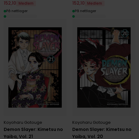
152
,
10
152
,
10
Medlem
Medlem
På nettlager
På nettlager
Koyoharu Gotouge
Koyoharu Gotouge
Demon Slayer: Kimetsu no
Demon Slayer: Kimetsu no
Yaiba, Vol. 21
Yaiba, Vol. 20