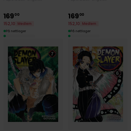
169
169
00
00
152
,
10
152
,
10
Medlem
Medlem
På nettlager
På nettlager