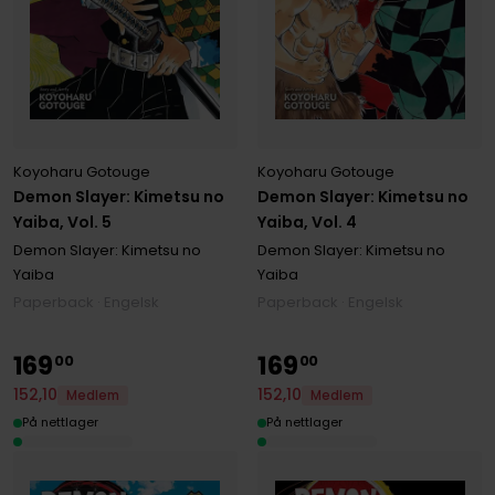
Koyoharu Gotouge
Koyoharu Gotouge
Demon Slayer: Kimetsu no
Demon Slayer: Kimetsu no
Yaiba, Vol. 5
Yaiba, Vol. 4
Demon Slayer: Kimetsu no
Demon Slayer: Kimetsu no
Yaiba
Yaiba
Paperback · Engelsk
Paperback · Engelsk
169
169
00
00
152
,
10
152
,
10
Medlem
Medlem
På nettlager
På nettlager