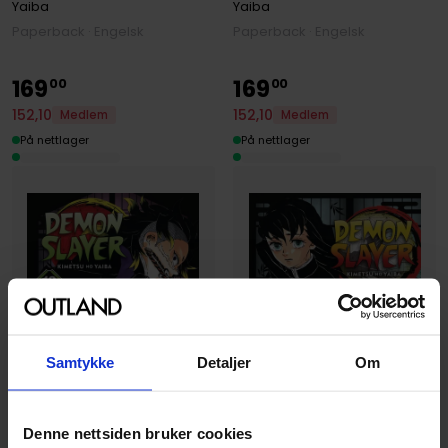
Yaiba
Yaiba
Paperback · Engelsk
Paperback · Engelsk
169
169
00
00
152
,
10
152
,
10
Medlem
Medlem
På nettlager
På nettlager
Samtykke
Detaljer
Om
Denne nettsiden bruker cookies