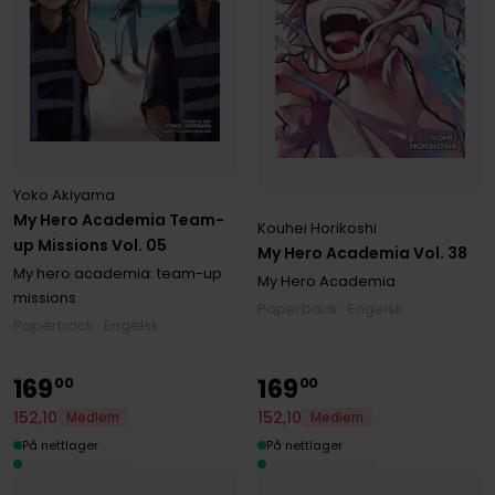
Yoko Akiyama
My Hero Academia Team-
Kouhei Horikoshi
up Missions Vol. 05
My Hero Academia Vol. 38
My hero academia: team-up
My Hero Academia
missions
Paperback · Engelsk
Paperback · Engelsk
169
169
00
00
152
,
10
152
,
10
Medlem
Medlem
På nettlager
På nettlager