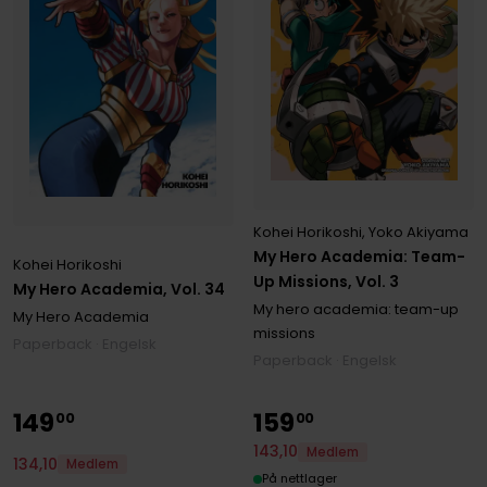
Kohei Horikoshi
,
Yoko Akiyama
My Hero Academia: Team-
Kohei Horikoshi
Up Missions, Vol. 3
My Hero Academia, Vol. 34
My hero academia: team-up
My Hero Academia
missions
Paperback · Engelsk
Paperback · Engelsk
149
159
00
00
143
,
10
Medlem
134
,
10
Medlem
På nettlager