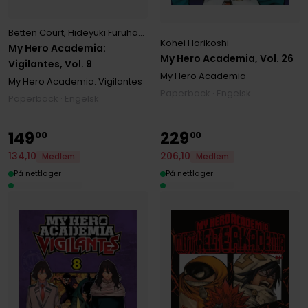
Betten Court
,
Hideyuki Furuhashi
,
Kohei Horikoshi
Kohei Horikoshi
My Hero Academia:
My Hero Academia, Vol. 26
Vigilantes, Vol. 9
My Hero Academia
My Hero Academia: Vigilantes
Paperback · Engelsk
Paperback · Engelsk
149
229
00
00
134
,
10
206
,
10
Medlem
Medlem
På nettlager
På nettlager