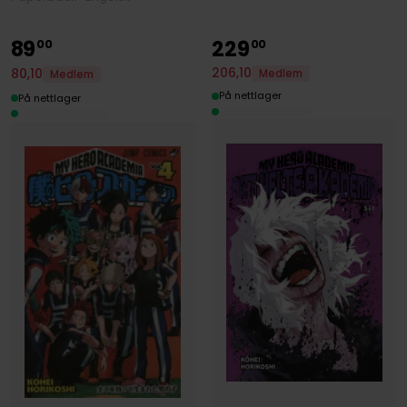
89
229
00
00
206
,
10
80
,
10
Medlem
Medlem
På nettlager
På nettlager