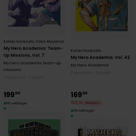
Kohei Horikoshi
,
Yoko Akiyama
My Hero Academia: Team-
Kohei Horikoshi
Up Missions, Vol. 7
My Hero Academia, Vol. 42
My hero academia: team-up
My Hero Academia
missions
Paperback · Engelsk
Paperback · Engelsk
199
169
00
00
152
,
10
Medlem
På nettlager
På nettlager