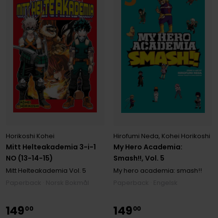
Horikoshi Kohei
Hirofumi Neda
,
Kohei Horikoshi
Mitt Helteakademia 3-i-1
My Hero Academia:
NO (13-14-15)
Smash!!, Vol. 5
Mitt Helteakademia
Vol. 5
My hero academia: smash!!
Paperback · Norsk Bokmål
Paperback · Engelsk
149
149
00
00