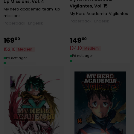
Up Missions, Vol. 4
Vigilantes, Vol. 15
My hero academia: team-up
My Hero Academia: Vigilantes
missions
Paperback · Engelsk
Paperback · Engelsk
169
149
00
00
134
,
10
Medlem
152
,
10
Medlem
På nettlager
På nettlager