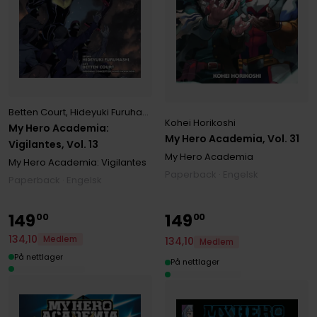
Betten Court
,
Hideyuki Furuhashi
,
Kohei Horikoshi
Kohei Horikoshi
My Hero Academia:
My Hero Academia, Vol. 31
Vigilantes, Vol. 13
My Hero Academia
My Hero Academia: Vigilantes
Paperback · Engelsk
Paperback · Engelsk
149
149
00
00
134
,
10
Medlem
134
,
10
Medlem
På nettlager
På nettlager