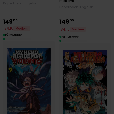
missions
Paperback · Engelsk
Paperback · Engelsk
149
149
00
00
134
,
10
Medlem
134
,
10
Medlem
På nettlager
På nettlager