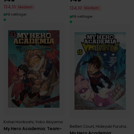
134
,
10
Medlem
134
,
10
Medlem
På nettlager
På nettlager
Kohei Horikoshi
,
Yoko Akiyama
Betten Court
,
Hideyuki Furuhashi
,
My Hero Academia: Team-
My Hero Academia: