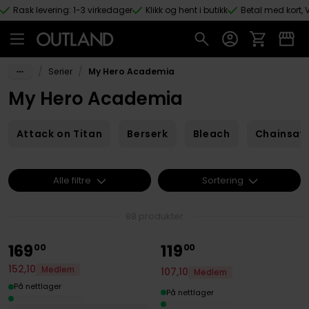
Rask levering: 1-3 virkedager
Klikk og hent i butikk
Betal med kort, V
Hopp til hovedinnhold
/
/
Serier
My Hero Academia
My Hero Academia
Attack on Titan
Berserk
Bleach
Chainsaw
Alle filtre
Sortering
88 produkter
169
119
00
00
152
,
10
Medlem
107
,
10
Medlem
På nettlager
På nettlager