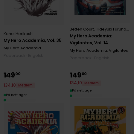
Betten Court
,
Hideyuki Furuhashi
,
Kohei Horikoshi
My Hero Academia:
My Hero Academia, Vol. 35
Vigilantes, Vol. 14
My Hero Academia
My Hero Academia: Vigilantes
Paperback · Engelsk
Paperback · Engelsk
149
149
00
00
134
,
10
Medlem
134
,
10
Medlem
På nettlager
På nettlager