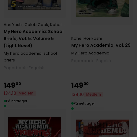
Anri Yoshi
,
Caleb Cook
,
Kohei Horikoshi
My Hero Academia: School
Briefs, Vol. 5: Volume 5
Kohei Horikoshi
My Hero Academia, Vol. 29
(Light Novel)
My Hero Academia
My hero academia: school
briefs
Paperback · Engelsk
Paperback · Engelsk
149
149
00
00
134
,
10
Medlem
134
,
10
Medlem
På nettlager
På nettlager