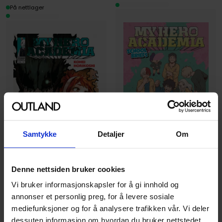
På nettlager
Samtykke
Detaljer
Om
Denne nettsiden bruker cookies
Anri Yoshi
,
Caleb Cook
,
Kohei Horikoshi
Vi bruker informasjonskapsler for å gi innhold og
My Hero Academia: School
Briefs, Vol. 6: Volume 6
annonser et personlig preg, for å levere sosiale
Kohei Horikoshi
My Hero Academia, Vol. 33
(Light Novel)
mediefunksjoner og for å analysere trafikken vår. Vi deler
dessuten informasjon om hvordan du bruker nettstedet
My Hero Academia
My hero academia: school