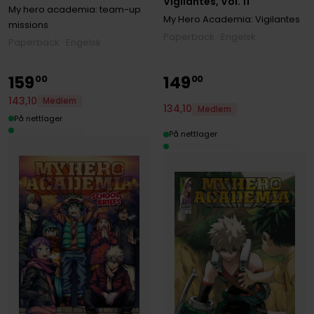
Vigilantes, Vol. 11
My hero academia: team-up
My Hero Academia: Vigilantes
missions
Paperback · Engelsk
Paperback · Engelsk
159
149
00
00
143
,
10
Medlem
134
,
10
Medlem
På nettlager
På nettlager