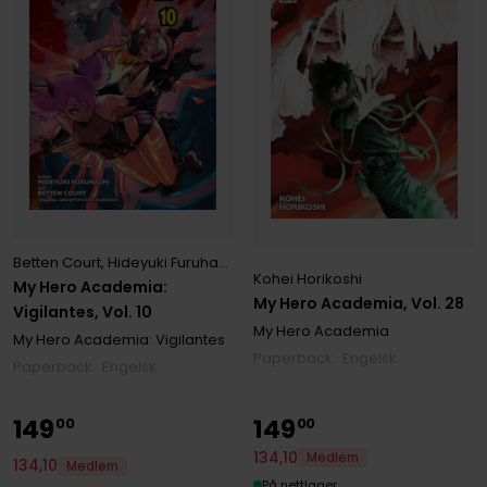
Betten Court
,
Hideyuki Furuhashi
,
Kohei Horikoshi
Kohei Horikoshi
My Hero Academia:
My Hero Academia, Vol. 28
Vigilantes, Vol. 10
My Hero Academia
My Hero Academia: Vigilantes
Paperback · Engelsk
Paperback · Engelsk
149
149
00
00
134
,
10
Medlem
134
,
10
Medlem
På nettlager