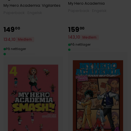
My Hero Academia
My Hero Academia: Vigilantes
Paperback · Engelsk
Paperback · Engelsk
149
159
00
00
143
,
10
Medlem
134
,
10
Medlem
På nettlager
På nettlager