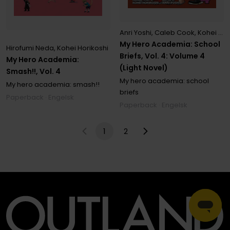
Anri Yoshi
,
Caleb Cook
,
Kohei Horikoshi
My Hero Academia: School
Hirofumi Neda
,
Kohei Horikoshi
Briefs, Vol. 4: Volume 4
My Hero Academia:
(Light Novel)
Smash!!, Vol. 4
My hero academia: school
My hero academia: smash!!
briefs
Paperback · Engelsk
Paperback · Engelsk
1
2