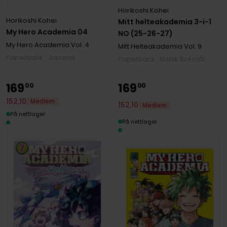
Horikoshi Kohei
Horikoshi Kohei
Mitt helteakademia 3-i-1
My Hero Academia 04
NO (25-26-27)
My Hero Academia
Vol. 4
Mitt Helteakademia
Vol. 9
Paperback · Japansk
Paperback · Norsk Bokmål
169
169
00
00
152
,
10
Medlem
152
,
10
Medlem
På nettlager
På nettlager