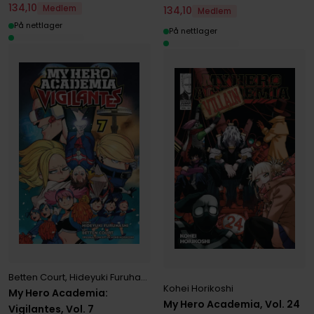
134
,
10
Medlem
134
,
10
Medlem
På nettlager
På nettlager
Betten Court
,
Hideyuki Furuhashi
,
Kohei Horikoshi
Kohei Horikoshi
My Hero Academia:
My Hero Academia, Vol. 24
Vigilantes, Vol. 7