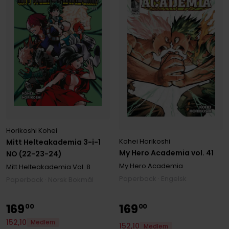
Horikoshi Kohei
Kohei Horikoshi
Mitt Helteakademia 3-i-1
My Hero Academia vol. 41
NO (22-23-24)
My Hero Academia
Mitt Helteakademia
Vol. 8
Paperback · Engelsk
Paperback · Norsk Bokmål
169
169
00
00
152
,
10
Medlem
152
,
10
Medlem