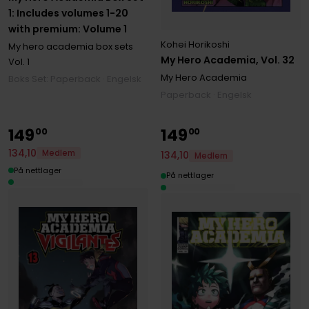
1: Includes volumes 1-20
with premium: Volume 1
Kohei Horikoshi
My hero academia box sets
My Hero Academia, Vol. 32
Vol. 1
My Hero Academia
Boks Set: Paperback · Engelsk
Paperback · Engelsk
149
149
00
00
134
,
10
Medlem
134
,
10
Medlem
På nettlager
På nettlager