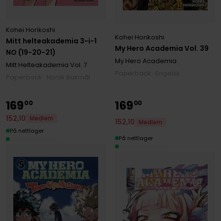
Kohei Horikoshi
Kohei Horikoshi
Mitt helteakademia 3-i-1
My Hero Academia Vol. 39
NO (19-20-21)
My Hero Academia
Mitt Helteakademia
Vol. 7
Paperback · Engelsk
Paperback · Norsk Bokmål
169
169
00
00
152
,
10
Medlem
152
,
10
Medlem
På nettlager
På nettlager