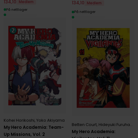
134
,
10
Medlem
134
,
10
Medlem
På nettlager
På nettlager
Kohei Horikoshi
,
Yoko Akiyama
Betten Court
,
Hideyuki Furuhashi
,
My Hero Academia: Team-
My Hero Academia:
Up Missions, Vol. 2