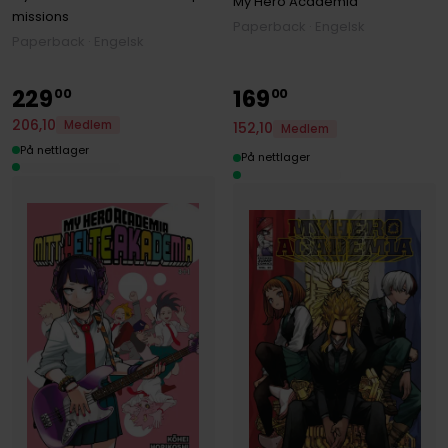
My Hero Academia
missions
Paperback · Engelsk
Paperback · Engelsk
229
169
00
00
206
,
10
Medlem
152
,
10
Medlem
På nettlager
På nettlager