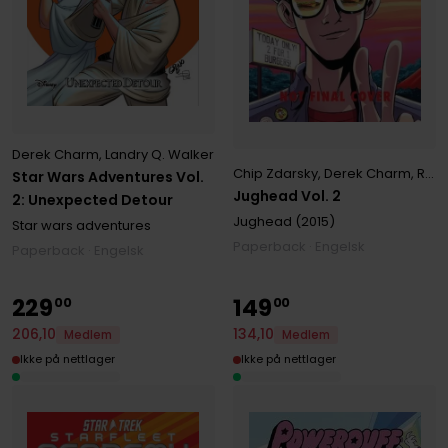
Derek Charm
,
Landry Q. Walker
Chip Zdarsky
,
Derek Charm
,
Ryan North
Star Wars Adventures Vol.
Jughead Vol. 2
2: Unexpected Detour
Jughead (2015)
Star wars adventures
Paperback · Engelsk
Paperback · Engelsk
229
149
00
00
206
,
10
134
,
10
Medlem
Medlem
Ikke på nettlager
Ikke på nettlager