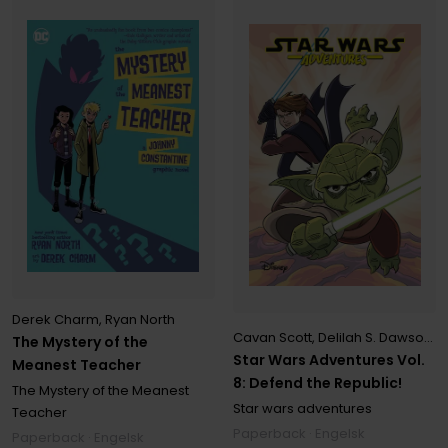
Derek Charm
,
Ryan North
Cavan Scott
,
Delilah S. Dawson
,
D
The Mystery of the
Star Wars Adventures Vol.
Meanest Teacher
8: Defend the Republic!
The Mystery of the Meanest
Star wars adventures
Teacher
Paperback · Engelsk
Paperback · Engelsk