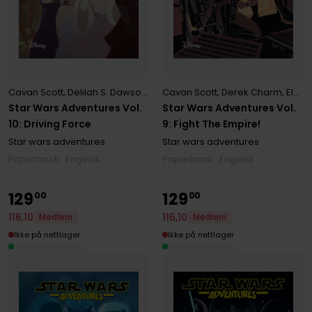
Cavan Scott
,
Delilah S. Dawson
,
Derek Charm
Cavan Scott
,
Margaux Saltel
,
Derek Charm
,
,
Elsa Charretier
Mega
Star Wars Adventures Vol.
Star Wars Adventures Vol.
10: Driving Force
9: Fight The Empire!
Star wars adventures
Star wars adventures
Paperback · Engelsk
Paperback · Engelsk
129
129
00
00
116
,
10
116
,
10
Medlem
Medlem
Ikke på nettlager
Ikke på nettlager