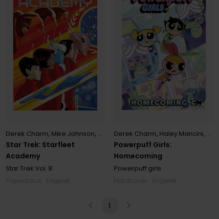
Derek Charm
,
Haley Mancini
,
Jak
Derek Charm
,
Mike Johnson
,
Ryan Parrott
Powerpuff Girls:
Star Trek: Starfleet
Homecoming
Academy
Powerpuff girls
Star Trek
Vol. 8
Hardcover · Engelsk
Paperback · Engelsk
1