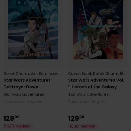
Cavan Scott
,
Derek Charm
,
Elsa Charretier
Derek Charm
,
Jon Sommariva
,
Scott Beatty
Star Wars Adventures Vol.
Star Wars Adventures:
1: Heroes of the Galaxy
Destroyer Down
Star wars adventures
Star wars adventures
Paperback · Engelsk
Paperback · Engelsk
129
129
00
00
116
,
10
116
,
10
Medlem
Medlem