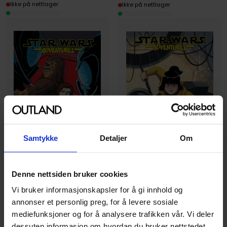
Ikke på nettlager
Ikke på nettlager
Samtykke
Detaljer
Om
Denne nettsiden bruker cookies
Delilah S. Dawson
,
Derek Charm
,
Cavan Scott
,
Derek Charm
,
Elsa Charretier
,
Pierrick Colinet
Vi bruker informasjonskapsler for å gi innhold og
Star Wars Adventures Vol.
Star Wars Adventures Vol.
annonser et personlig preg, for å levere sosiale
3: Endangered
4: Smuggler's Blues
mediefunksjoner og for å analysere trafikken vår. Vi deler
Star wars adventures
Star wars adventures
dessuten informasjon om hvordan du bruker nettstedet