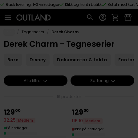
Rask levering: 1-3 virkedager
Klikk og hent i butikk
Betal med kort, V
Hopp til hovedinnhold
/
/
Tegneserier
Derek Charm
Derek Charm - Tegneserier
Barn
Disney
Dokumentar & fakta
Fantas
Alle filtre
Sortering
16 produkter
129
129
00
00
32
,
25
116
,
10
Medlem
Medlem
På nettlager
Ikke på nettlager