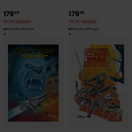
179
179
00
00
161
,
10
161
,
10
Medlem
Medlem
Ikke på nettlager
Ikke på nettlager