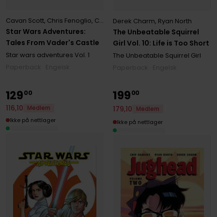
Cavan Scott
,
Chris Fenoglio
,
Corin Howell
,
Derek Charm
,
Kelley Jon
Derek Charm
,
Ryan North
Star Wars Adventures:
The Unbeatable Squirrel
Tales From Vader's Castle
Girl Vol. 10: Life is Too Short
Star wars adventures
Vol. 1
The Unbeatable Squirrel Girl
Paperback · Engelsk
Paperback · Engelsk
129
199
00
00
116
,
10
179
,
10
Medlem
Medlem
Ikke på nettlager
Ikke på nettlager