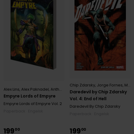
Chip Zdarsky
,
Jorge Fornes
,
Marco Checchetto
Alex Lins
,
Alex Paknadel
,
Anthony Oliveira
,
Ariel Oliviero
,
Chip Zdarsk
Daredevil by Chip Zdarsky
Empyre Lords of Empyre
Vol. 4: End of Hell
Empyre Lords of Empyre
Vol. 2
Daredevil By Chip Zdarsky
Paperback · Engelsk
Paperback · Engelsk
199
199
00
00