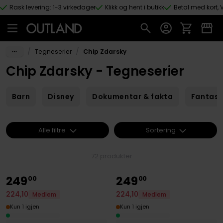
Rask levering: 1-3 virkedager
Klikk og hent i butikk
Betal med kort, V
Hopp til hovedinnhold
/
/
Tegneserier
Chip Zdarsky
Chip Zdarsky - Tegneserier
Barn
Disney
Dokumentar & fakta
Fantas
Alle filtre
Sortering
72 produkter
249
249
00
00
224
,
10
224
,
10
Medlem
Medlem
Kun 1 igjen
Kun 1 igjen