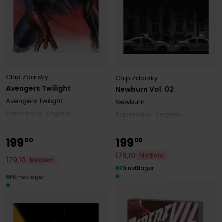
Chip Zdarsky
Chip Zdarsky
Avengers Twilight
Newburn Vol. 02
Avengers Twilight
Newburn
Paperback · Engelsk
Paperback · Engelsk
199
199
00
00
179
,
10
Medlem
179
,
10
Medlem
På nettlager
På nettlager