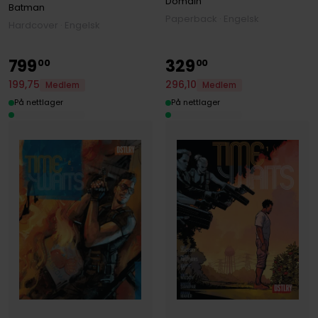
Domain
Batman
Paperback · Engelsk
Hardcover · Engelsk
799
329
00
00
296
,
10
199
,
75
Medlem
Medlem
På nettlager
På nettlager