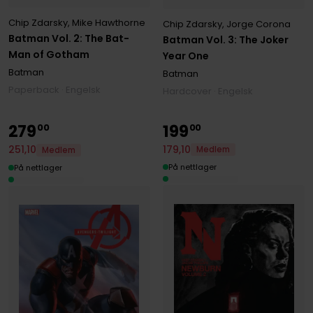
Chip Zdarsky
,
Mike Hawthorne
Chip Zdarsky
,
Jorge Corona
Batman Vol. 2: The Bat-
Batman Vol. 3: The Joker
Man of Gotham
Year One
Batman
Batman
Paperback · Engelsk
Hardcover · Engelsk
279
199
00
00
179
,
10
251
,
10
Medlem
Medlem
På nettlager
På nettlager