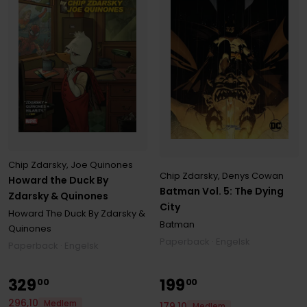
Chip Zdarsky
,
Joe Quinones
Chip Zdarsky
,
Denys Cowan
Howard the Duck By
Batman Vol. 5: The Dying
Zdarsky & Quinones
City
Howard The Duck By Zdarsky &
Batman
Quinones
Paperback · Engelsk
Paperback · Engelsk
329
199
00
00
296
,
10
Medlem
179
,
10
Medlem