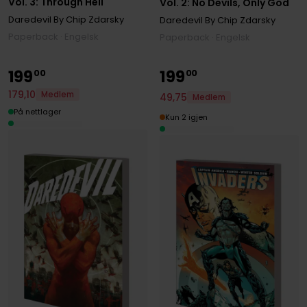
Vol. 3: Through Hell
Vol. 2: No Devils, Only God
Daredevil By Chip Zdarsky
Daredevil By Chip Zdarsky
Paperback · Engelsk
Paperback · Engelsk
199
199
00
00
179
,
10
Medlem
49
,
75
Medlem
På nettlager
Kun 2 igjen