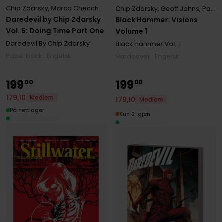
Chip Zdarsky
,
Marco Checchetto
Chip Zdarsky
,
Geoff Johns
,
Patton Oswalt
Daredevil by Chip Zdarsky
Black Hammer: Visions
Vol. 6: Doing Time Part One
Volume 1
Daredevil By Chip Zdarsky
Black Hammer
Vol. 1
Paperback · Engelsk
Hardcover · Engelsk
199
199
00
00
179
,
10
Medlem
179
,
10
Medlem
På nettlager
Kun 2 igjen