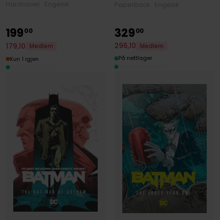
Hardcover · Engelsk
Paperback · Engelsk
199
329
00
00
296
,
10
179
,
10
Medlem
Medlem
På nettlager
Kun 1 igjen