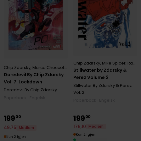
Chip Zdarsky
,
Mike Spicer
,
Ramon Perez
Chip Zdarsky
,
Marco Checcetto
,
Mike Hawthorne
Stillwater by Zdarsky &
Daredevil By Chip Zdarsky
Perez Volume 2
Vol. 7: Lockdown
Stillwater By Zdarsky & Perez
Daredevil By Chip Zdarsky
Vol. 2
Paperback · Engelsk
Paperback · Engelsk
199
199
00
00
179
,
10
Medlem
49
,
75
Medlem
Kun 2 igjen
Kun 2 igjen