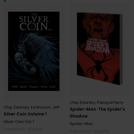
Chip Zdarsky
,
Pasqual Ferry
Chip Zdarsky
,
Ed Brisson
,
Jeff Lemire
,
Kelly Thompson
,
Michael Wals
Spider-Man: The Spider's
Silver Coin Volume 1
Shadow
Silver Coin
Vol. 1
Spider-Man
Paperback · Engelsk
Paperback · Engelsk