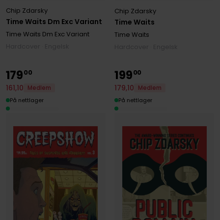
Chip Zdarsky
Chip Zdarsky
Time Waits Dm Exc Variant
Time Waits
Time Waits Dm Exc Variant
Time Waits
Hardcover · Engelsk
Hardcover · Engelsk
179
199
00
00
161
,
10
179
,
10
Medlem
Medlem
På nettlager
På nettlager