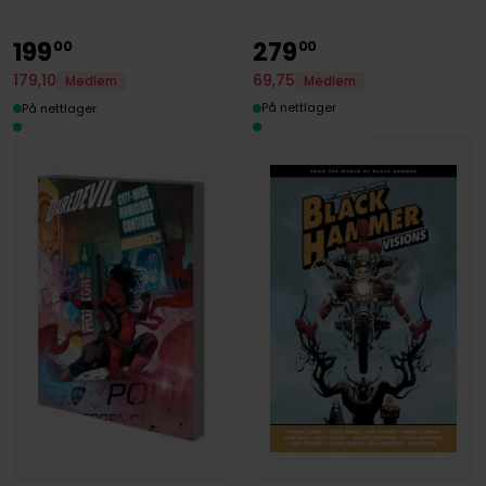
199
279
00
00
69
,
75
179
,
10
Medlem
Medlem
På nettlager
På nettlager