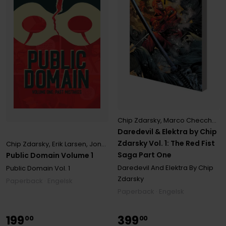
Chip Zdarsky
,
Marco Checchetto
Daredevil & Elektra by Chip
Zdarsky Vol. 1: The Red Fist
Chip Zdarsky
,
Erik Larsen
,
Jonathan Luna
,
Joshua Luna
Saga Part One
Public Domain Volume 1
Daredevil And Elektra By Chip
Public Domain
Vol. 1
Zdarsky
Paperback · Engelsk
Paperback · Engelsk
199
399
00
00