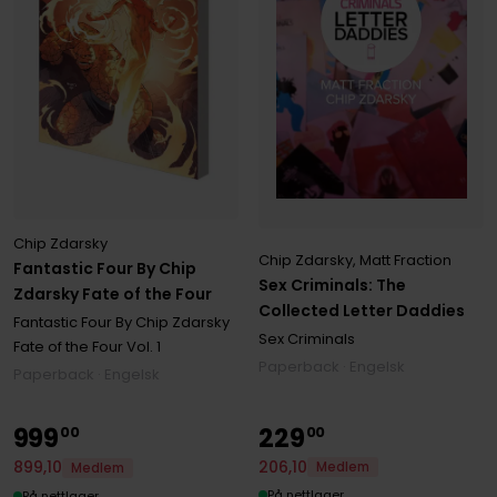
Chip Zdarsky
Chip Zdarsky
,
Matt Fraction
Fantastic Four By Chip
Sex Criminals: The
Zdarsky Fate of the Four
Collected Letter Daddies
Fantastic Four By Chip Zdarsky
Sex Criminals
Fate of the Four
Vol. 1
Paperback · Engelsk
Paperback · Engelsk
999
229
00
00
206
,
10
899
,
10
Medlem
Medlem
På nettlager
På nettlager