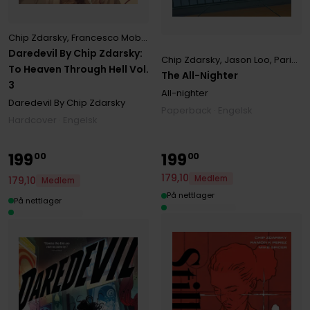
Chip Zdarsky
,
Francesco Mobili
,
Marco Checcetto
Daredevil By Chip Zdarsky:
Chip Zdarsky
,
Jason Loo
,
Paris Aditya
To Heaven Through Hell Vol.
The All-Nighter
3
All-nighter
Daredevil By Chip Zdarsky
Paperback · Engelsk
Hardcover · Engelsk
199
199
00
00
179
,
10
Medlem
179
,
10
Medlem
På nettlager
På nettlager