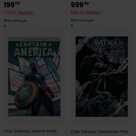
199
999
00
00
899
,
10
179
,
10
Medlem
Medlem
På nettlager
På nettlager
Chip Zdarsky
,
Valerio Schiti
Chip Zdarsky
,
Stephanie Phillips