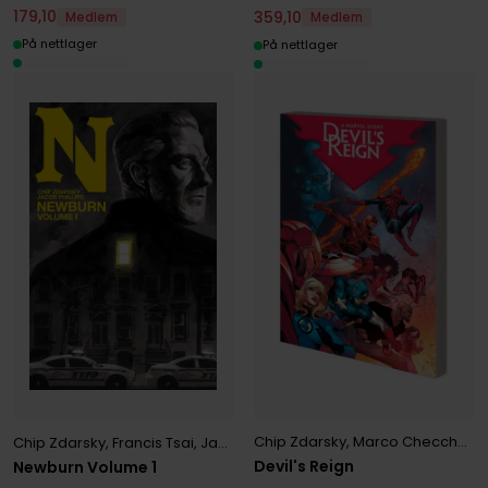
179
,
10
359
,
10
Medlem
Medlem
På nettlager
På nettlager
Chip Zdarsky
,
Marco Checchetto
Chip Zdarsky
,
Francis Tsai
,
Jacob Phillips
,
Jonathan Lincoln
,
Ron Mar
Devil's Reign
Newburn Volume 1