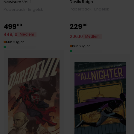
Devils Reign
Newburn
Vol. 1
Paperback · Engelsk
Paperback · Engelsk
499
229
00
00
449
,
10
Medlem
206
,
10
Medlem
Kun 2 igjen
Kun 2 igjen