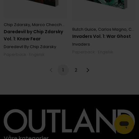
Chip Zdarsky
,
Marco Checchetto
Butch Guice
,
Carlos Magno
,
Chip Zdarsky
Daredevil by Chip Zdarsky
Invaders Vol. 1: War Ghost
Vol. 1: Know Fear
Invaders
Daredevil By Chip Zdarsky
Paperback · Engelsk
Paperback · Engelsk
1
2
Våre kategorier