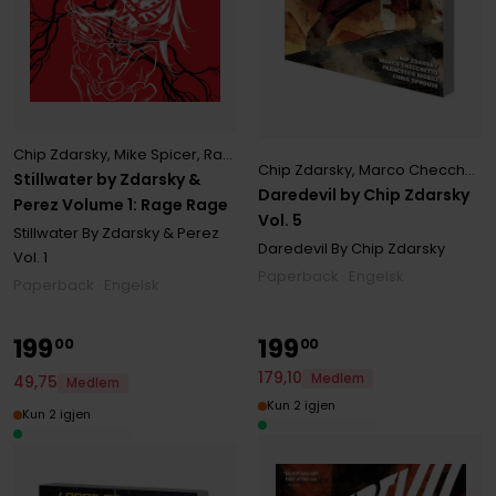
Chip Zdarsky
,
Mike Spicer
,
Ramon Perez
Chip Zdarsky
,
Marco Checchetto
Stillwater by Zdarsky &
Daredevil by Chip Zdarsky
Perez Volume 1: Rage Rage
Vol. 5
Stillwater By Zdarsky & Perez
Daredevil By Chip Zdarsky
Vol. 1
Paperback · Engelsk
Paperback · Engelsk
199
199
00
00
179
,
10
Medlem
49
,
75
Medlem
Kun 2 igjen
Kun 2 igjen