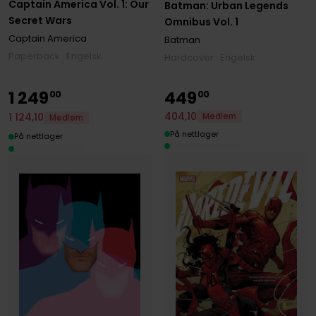
Captain America Vol. 1: Our
Batman: Urban Legends
Secret Wars
Omnibus Vol. 1
Captain America
Batman
Paperback · Engelsk
Hardcover · Engelsk
1
249
449
00
00
404
,
10
1
124
,
10
Medlem
Medlem
På nettlager
På nettlager