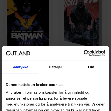
Chip Zdarsky
,
Marco Checchetto
Samtykke
Detaljer
Om
Daredevil & Elektra By Chip
Chip Zdarsky
,
Jorge Jiménez
Zdarsky Vol. 3
Batman Vol. 1: Failsafe
Daredevil And Elektra By Chip
Batman
Denne nettsiden bruker cookies
Zdarsky
Paperback · Engelsk
Paperback · Engelsk
Vi bruker informasjonskapsler for å gi innhold og
annonser et personlig preg, for å levere sosiale
mediefunksjoner og for å analysere trafikken vår. Vi deler
279
199
00
00
dessuten informasjon om hvordan du bruker nettstedet