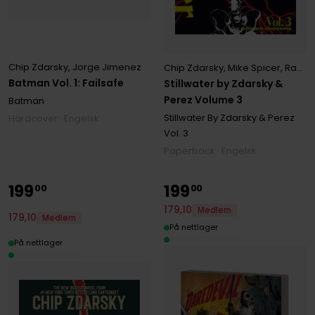
Chip Zdarsky
,
Jorge Jimenez
Chip Zdarsky
,
Mike Spicer
,
Ramon Perez
Batman Vol. 1: Failsafe
Stillwater by Zdarsky &
Perez Volume 3
Batman
Stillwater By Zdarsky & Perez
Hardcover · Engelsk
Vol. 3
Paperback · Engelsk
199
199
00
00
179
,
10
Medlem
179
,
10
Medlem
På nettlager
På nettlager