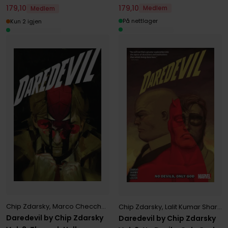
179
,
10
179
,
10
Medlem
Medlem
På nettlager
Kun 2 igjen
Chip Zdarsky
,
Marco Checchetto
Chip Zdarsky
,
Lalit Kumar Sharma
Daredevil by Chip Zdarsky
Daredevil by Chip Zdarsky