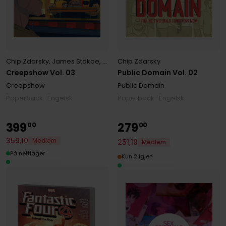
Chip Zdarsky
,
James Stokoe
,
John Ridley
Chip Zdarsky
,
Jorge Fornés
,
Kagan McL
Creepshow Vol. 03
Public Domain Vol. 02
Creepshow
Public Domain
Paperback · Engelsk
Paperback · Engelsk
399
279
00
00
359
,
10
Medlem
251
,
10
Medlem
På nettlager
Kun 2 igjen