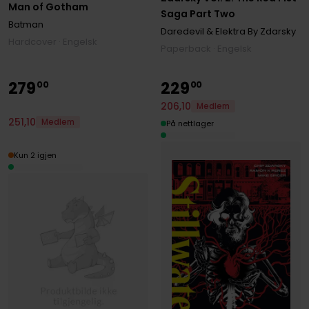
Man of Gotham
Saga Part Two
Batman
Daredevil & Elektra By Zdarsky
Hardcover · Engelsk
Paperback · Engelsk
279
229
00
00
206
,
10
Medlem
251
,
10
Medlem
På nettlager
Kun 2 igjen