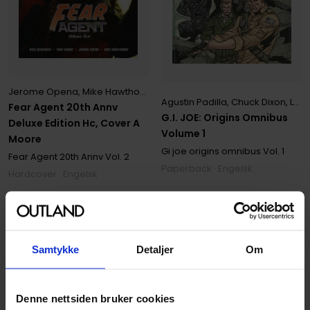
Jerome Opena
,
Mike Hawthorne
,
Rick Remender
,
Tony Moore
Agustin Padilla
,
Chuck Dixon
,
Larry Hama
Fear Agent 20th Annv
G.I. JOE: Origins Omnibus
Deluxe Edition Hc, Cover A
Volume 1
Moore
Gi joe origins omnibus
Vol. 1
Fear Agent 20th Annv
Vol. 2
Paperback · Engelsk
Hardcover · Engelsk
199
399
00
00
179
,
10
Medlem
99
,
75
Medlem
Samtykke
Detaljer
Om
Ikke på nettlager
Ikke på nettlager
Denne nettsiden bruker cookies