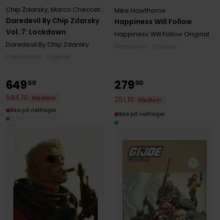
Chip Zdarsky
,
Marco Checcetto
,
Mike Hawthorne
Mike Hawthorne
Daredevil By Chip Zdarsky
Happiness Will Follow
Vol. 7: Lockdown
Happiness Will Follow Original
Daredevil By Chip Zdarsky
Hardcover · Engelsk
Paperback · Engelsk
649
279
00
00
584
,
10
Medlem
251
,
10
Medlem
Ikke på nettlager
Ikke på nettlager