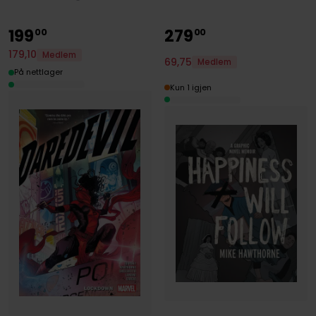
199
279
00
00
179
,
10
Medlem
69
,
75
Medlem
På nettlager
Kun 1 igjen