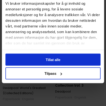
Vi bruker informasjonskapsler for å gi innhold og
annonser et personlig preg, for å levere sosiale
mediefunksjoner og for å analysere trafikken vår. Vi deler
dessuten informasjon om hvordan du bruker nettstedet
vårt, med partnerne våre innen sosiale medier,
annonsering og analysearbeid, som kan kombinere den
med annen informasjon du har gjort tilgjengelig for dem,
eller som de har samlet inn gjennom din bruk av
tjenestene deres.
Tillat alle
Gerry Duggan
,
Mike Hawthorne
Brian Posehn
,
Gerry Duggan
,
Mik
Deadpool: World's
Tilpass
Deadpool by Posehn &
Greatest Vol. 1 - Millionaire
Duggan: The Complete
With a Mouth
Collection Vol. 3
Deadpool: World's Greatest
Deadpool
(Collected Editions)
Paperback · Engelsk
Paperback · Engelsk