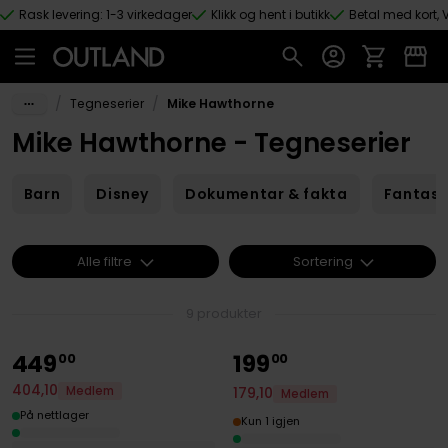
Rask levering: 1-3 virkedager
Klikk og hent i butikk
Betal med kort, V
Hopp til hovedinnhold
/
/
Tegneserier
Mike Hawthorne
Mike Hawthorne - Tegneserier
Barn
Disney
Dokumentar & fakta
Fantas
Alle filtre
Sortering
9 produkter
449
199
00
00
404
,
10
Medlem
179
,
10
Medlem
På nettlager
Kun 1 igjen