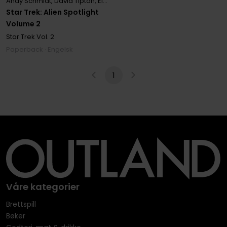
Andy Schmidt
,
David Tipton
,
Elena Casagrande
,
Ian Edgington
,
J. K
Star Trek: Alien Spotlight
Volume 2
Star Trek
Vol. 2
Paperback · Engelsk
1
Våre kategorier
Brettspill
Bøker