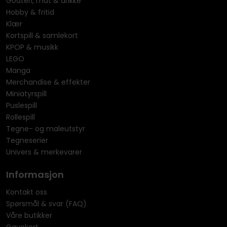
Godteri, mat & drikke
Hobby & fritid
Klær
Kortspill & samlekort
KPOP & musikk
LEGO
Manga
Merchandise & effekter
Miniatyrspill
Puslespill
Rollespill
Tegne- og maleutstyr
Tegneserier
Univers & merkevarer
Informasjon
Kontakt oss
Spørsmål & svar (FAQ)
Våre butikker