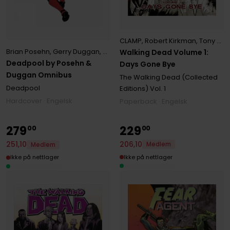
CLAMP
,
Robert Kirkman
,
Tony Moore
Brian Posehn
,
Gerry Duggan
,
Tony Moore
Walking Dead Volume 1:
Deadpool by Posehn &
Days Gone Bye
Duggan Omnibus
The Walking Dead (Collected
Deadpool
Editions)
Vol. 1
Hardcover · Engelsk
Paperback · Engelsk
279
229
00
00
206
,
10
251
,
10
Medlem
Medlem
Ikke på nettlager
Ikke på nettlager