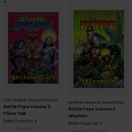
Cory Walker
,
Robert Kirkman
,
Tony Moore
,
Val Staples
Matthew Roberts
,
Robert Kirkman
Battle Pope Volume 3:
Battle Pope Volume 2:
Pillow Talk
Mayhem
Battle Pope
Vol. 3
Battle Pope
Vol. 2
Puter · Engelsk
Paperback · Engelsk