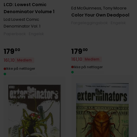
LCD: Lowest Comic
Ed McGuinness
,
Tony Moore
Denominator Volume 1
Color Your Own Deadpool
Lcd Lowest Comic
Fargeleggingsbok · Engelsk
Denominator
Vol. 1
Paperback · Engelsk
179
179
00
00
161
,
10
Medlem
161
,
10
Medlem
Ikke på nettlager
Ikke på nettlager