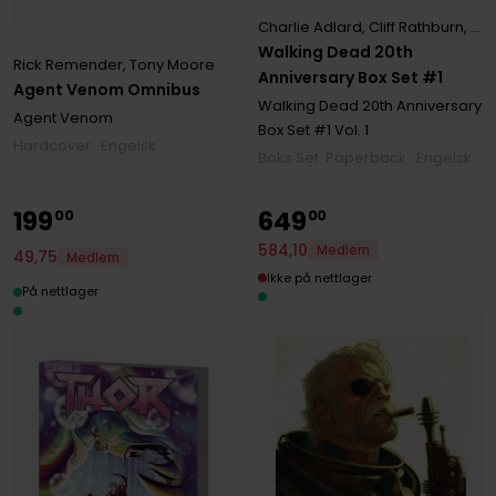
Charlie Adlard
,
Cliff Rathburn
,
Rob
Walking Dead 20th
Rick Remender
,
Tony Moore
Anniversary Box Set #1
Agent Venom Omnibus
Walking Dead 20th Anniversary
Agent Venom
Box Set #1
Vol. 1
Hardcover · Engelsk
Boks Set: Paperback · Engelsk
199
649
00
00
584
,
10
Medlem
49
,
75
Medlem
Ikke på nettlager
På nettlager