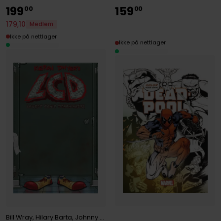
199
159
00
00
179
,
10
Medlem
Ikke på nettlager
Ikke på nettlager
Bill Wray
,
Hilary Barta
,
Johnny Ryan
,
Kieron Dwyer
,
Mike Manley
,
Ton