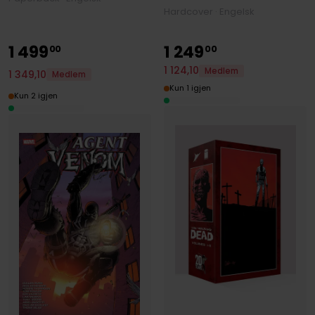
Hardcover · Engelsk
1
499
1
249
00
00
1
124
,
10
Medlem
1
349
,
10
Medlem
Kun 1 igjen
Kun 2 igjen