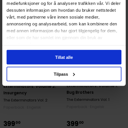
mediefunksjoner og for å analysere trafikken vår. Vi deler
dessuten informasjon om hvordan du bruker nettstedet
vårt, med partnerne våre innen sosiale medier,
annonsering og analysearbeid, som kan kombinere den
med annen informasjon du har gjort tilgjengelig for dem,
eller som de har samlet inn gjennom din bruk av
tjenestene deres.
Tillat alle
Tilpass
Simon Oliver
,
Tony Moore
Ande Parks
,
Chris Samnee
,
Sean Parsons
,
Simon Oliver
,
Tony Moor
Exterminators: Volume 1:
Exterminators: Volume 2:
Bug Brothers
Insurgency
The Exterminators
Vol. 1
The Exterminators
Vol. 2
Paperback · Engelsk
Paperback · Engelsk
399
399
00
00