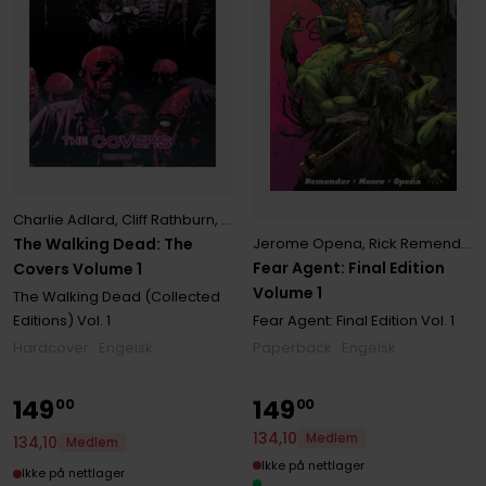
Charlie Adlard
,
Cliff Rathburn
,
Robert Kirkman
,
Tony Moore
The Walking Dead: The
Jerome Opena
,
Rick Remender
,
Fear Agent: Final Edition
Covers Volume 1
Volume 1
The Walking Dead (Collected
Editions)
Vol. 1
Fear Agent: Final Edition
Vol. 1
Hardcover · Engelsk
Paperback · Engelsk
149
149
00
00
134
,
10
Medlem
134
,
10
Medlem
Ikke på nettlager
Ikke på nettlager