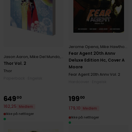
Jerome Opena
,
Mike Hawthorne
Fear Agent 20th Annv
Jason Aaron
,
Mike Del Mundo
,
Tony Moore
Deluxe Edition Hc, Cover A
Thor Vol. 2
Moore
Thor
Fear Agent 20th Annv
Vol. 2
Paperback · Engelsk
Hardcover · Engelsk
649
199
00
00
162
,
25
Medlem
179
,
10
Medlem
Ikke på nettlager
Ikke på nettlager