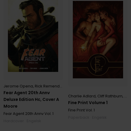
Jerome Opena
,
Rick Remender
,
Tony Moore
Fear Agent 20th Annv
Charlie Adlard
,
Cliff Rathburn
,
Rob
Deluxe Edition Hc, Cover A
Fine Print Volume 1
Moore
Fine Print
Vol. 1
Fear Agent 20th Annv
Vol. 1
Paperback · Engelsk
Hardcover · Engelsk