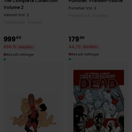
The Complete Collection
Punisher: Franken-castle
Volume 2
Punisher
Vol. 3
Venom
Vol. 2
Paperback · Engelsk
Paperback · Engelsk
999
179
00
00
44
,
75
899
,
10
Medlem
Medlem
Ikke på nettlager
Ikke på nettlager