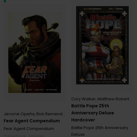
Cory Walker
,
Matthew Roberts
,
R
Battle Pope 25th
Anniversary Deluxe
Jerome Opeña
,
Rick Remender
,
Tony Moore
Hardcover
Fear Agent Compendium
Battle Pope 25th Anniversary
Fear Agent Compendium
Deluxe
Paperback · Engelsk