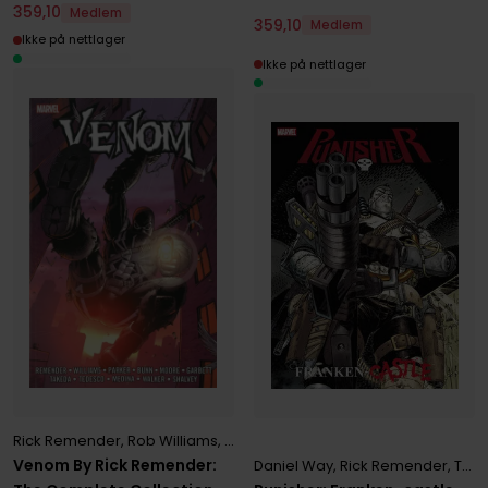
359
,
10
Medlem
359
,
10
Medlem
Ikke på nettlager
Ikke på nettlager
Rick Remender
,
Rob Williams
,
Tony Moore
Venom By Rick Remender:
Daniel Way
,
Rick Remender
,
Tony Moore