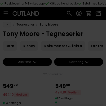
Rask levering: 1-3 virkedager
Klikk og hent i butikk
Betal med kort, V
Hopp til hovedinnhold
/
/
Tegneserier
Tony Moore
Tony Moore - Tegneserier
Barn
Disney
Dokumentar & fakta
Fantas
Alle filtre
Sortering
22 produkter
549
549
00
00
494
,
10
Medlem
494
,
10
Medlem
På nettlager
På nettlager