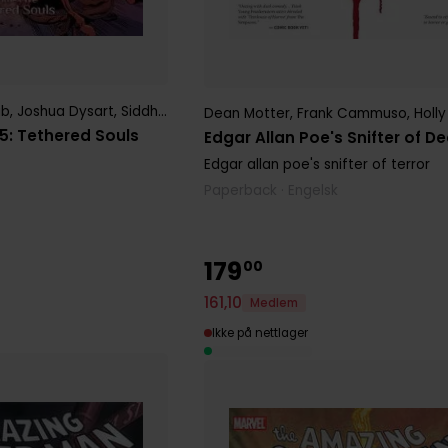
ub
,
Joshua Dysart
,
Siddharth Kotian
,
Steven Cummings
,
Stuart Moo
Dean Motter
,
Frank Cammuso
,
Holly
: Tethered Souls
Edgar Allan Poe's Snifter of D
Edgar allan poe's snifter of terror
Paperback · Engelsk
179
00
161
,
10
Medlem
Ikke på nettlager