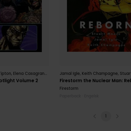
Jamal Igle
,
Keith Champagne
,
Stuar
Tipton
,
Elena Casagrande
,
Ian Edgington
,
J. K. Woodward
,
Keith R.
Firestorm the Nuclear Man: R
potlight Volume 2
Firestorm
Paperback · Engelsk
1