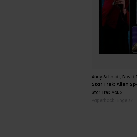
Andy Schmidt
,
David 
Star Trek: Alien S
Star Trek
Vol. 2
Paperback · Engelsk