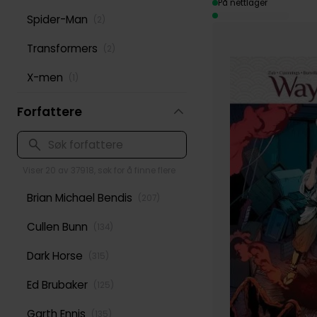
På nettlager
Spider-Man
(
2
)
Transformers
(
2
)
X-men
(
1
)
Forfattere
Viser 20 av 37918, søk for å finne flere
Brian Michael Bendis
(
207
)
Cullen Bunn
(
134
)
Dark Horse
(
315
)
Ed Brubaker
(
125
)
Garth Ennis
(
135
)