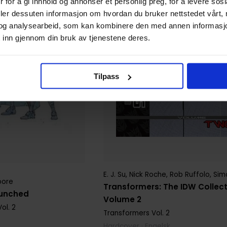
 for å gi innhold og annonser et personlig preg, for å levere sos
deler dessuten informasjon om hvordan du bruker nettstedet vårt,
og analysearbeid, som kan kombinere den med annen informasjon d
 inn gjennom din bruk av tjenestene deres.
Tilpass
E. J. Su
,
Nick Roche
,
Rob Ruffolo
,
Sim
oore
Transformers: The IDW Collec
runched
Volume 2
ol. 2
Transformers
Vol. 2
Hardcover · Engelsk