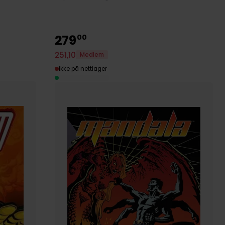
279
00
251
,
10
Medlem
Ikke på nettlager