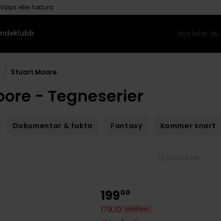
Vipps eller faktura
ndeklubb
/
Stuart Moore
oore - Tegneserier
Dokumentar & fakta
Fantasy
Kommer snart
12 produkter
199
00
179
,
10
Medlem