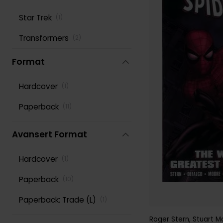
Star Trek
(
1
)
Roy Thomas
(
125
)
Transformers
(
2
)
Scott Snyder
(
122
)
Stan Lee
Format
(
152
)
Various
(
277
)
Hardcover
(
1
)
Paperback
(
11
)
Avansert Format
Hardcover
(
1
)
Paperback
(
10
)
Paperback: Trade (L)
(
1
)
Roger Stern
,
Stuart M