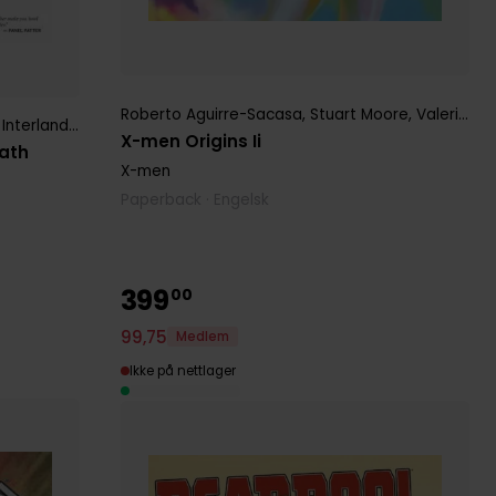
Roberto Aguirre-Sacasa
,
Stuart Moore
,
Valerie D'Orazio
re
,
Tamra Bonvillain
 Interlandi
,
Mark Russell
,
Peter Sneibjerg
,
Stuart Moore
,
Tom Peyer
X-men Origins Ii
eath
X-men
Paperback · Engelsk
399
00
99
,
75
Medlem
Ikke på nettlager