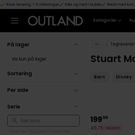
Rask levering: 1-3 virkedager
Klikk og hent i butikk
Betal med kort, 
Hopp til hovedinnhold
Kategorier
Ku
På lager
/
Tegneserier
Stuart M
Vis kun på lager
Sortering
Barn
Disney
Per side
Serie
199
00
49
,
75
Medlem
Viser 3 av 17014, søk for å finne flere