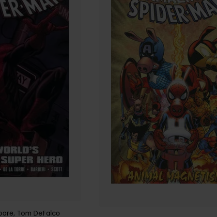
oore
,
Tom DeFalco