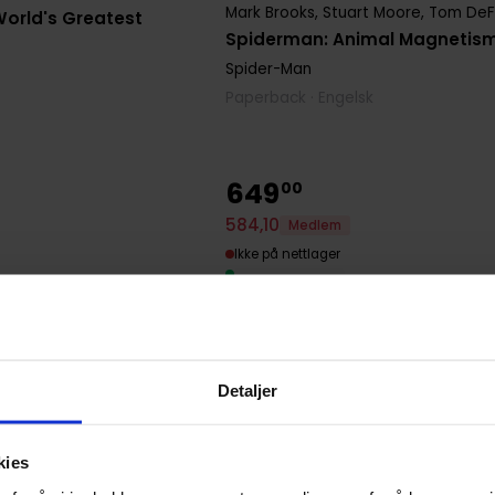
Mark Brooks
,
Stuart Moore
,
Tom DeF
orld's Greatest
Spiderman: Animal Magnetis
Spider-Man
Paperback · Engelsk
649
00
584
,
10
Medlem
Ikke på nettlager
Detaljer
kies