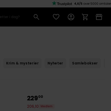
4,6/5
over 5000 omtaler
Krim & mysterier
Nyheter
Samlebokser
Sc
229
00
206
,
10
Medlem