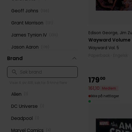
Geoff Johns
(
136
)
Grant Morrison
(
131
)
Edison George
,
Jim Z
James Tynion IV
(
130
)
Wayward Volume 5
Jason Aaron
(
178
)
Wayward
Vol. 5
Paperback · Engelsk
Brand
Jeff Lemire
(
167
)
Jonathan Hickman
(
116
)
179
00
Mark Waid
Viser 6 av 418, søk for å finne flere
(
202
)
161
,
10
Medlem
Alien
(
1
)
Mike Mignola
(
144
)
Ikke på nettlager
DC Universe
(
1
)
Peter David
(
125
)
Deadpool
(
1
)
Rick Remender
(
124
)
Marvel Comics
(
4
)
Robert Kirkman
(
169
)