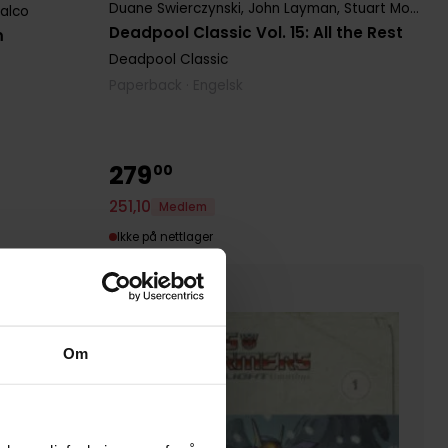
Duane Swierczynski
,
John Layman
,
Stuart Moore
alco
Deadpool Classic Vol. 15: All the Rest
m
Deadpool Classic
Paperback · Engelsk
279
00
251
,
10
Medlem
Ikke på nettlager
Om