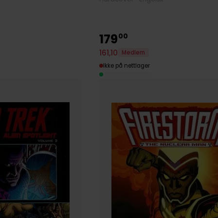
179
00
161
,
10
Medlem
Ikke på nettlager