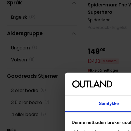
Språk
Spider-man: The W
Superhero
Engelsk
(
12
)
Spider-Man
Paperback · Engelsk
Aldersgruppe
Ungdom
(
3
)
149
00
Voksen
(
11
)
134
,
10
Medlem
Ikke på nettlager
Goodreads Stjerner
3 eller bedre
(
8
)
3.5 eller bedre
(
7
)
Samtykke
4 eller bedre
(
2
)
Denne nettsiden bruker coo
Pris