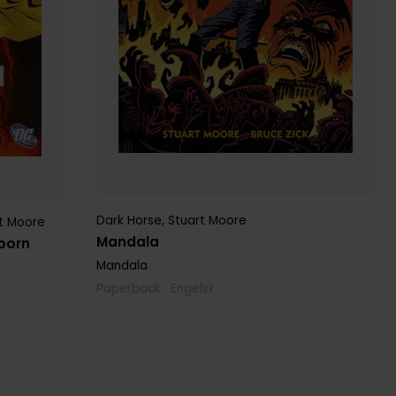
Dark Horse
,
Stuart Moore
t Moore
 A. DeCandido
,
Mike Hawthorne
,
Scott Tipton
,
Stuart Moore
,
Wagner 
Mandala
eborn
Mandala
Paperback · Engelsk