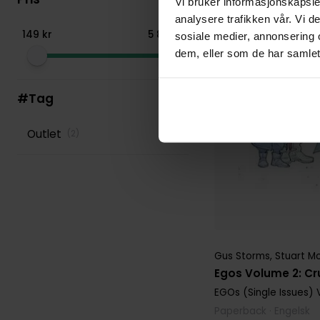
Vi bruker informasjonskapsler
analysere trafikken vår. Vi 
149
kr
5
899
kr
sosiale medier, annonsering 
dem, eller som de har samlet
#Tag
Outlet
(
2
)
Gus Storms
,
Stuart M
Egos Volume 2: C
EGOs (Single Issues)
V
Paperback · Engelsk