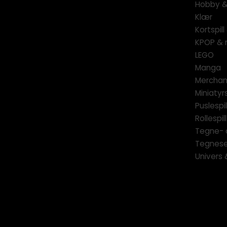
Hobby & 
Klær
Kortspil
KPOP & 
LEGO
Manga
Merchan
Miniatyrs
Puslespil
Rollespill
Tegne- 
Tegnese
Univers