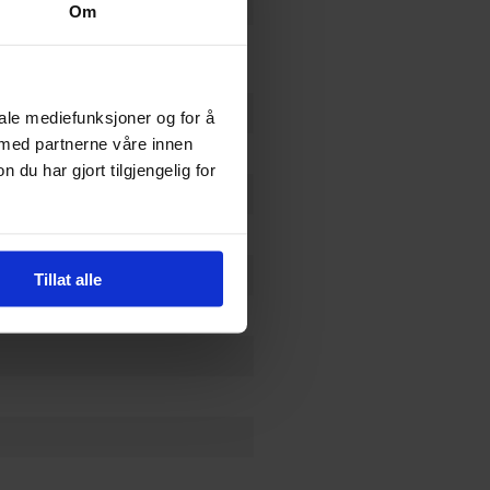
Om
lo
,
Simon Furman
og
Stuart
iale mediefunksjoner og for å
 med partnerne våre innen
uidi,Robbie Musso,Rob Ruffalo
u har gjort tilgjengelig for
Tillat alle