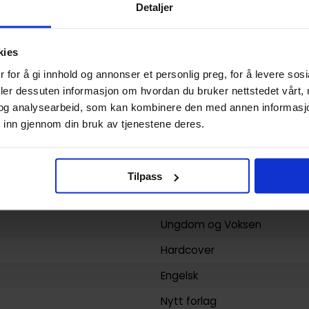
Transformers
Detaljer
E. J. Su
,
Nick Roche
,
Rob Ruffo
Moore
kies
Science-Fiction
 for å gi innhold og annonser et personlig preg, for å levere sos
deler dessuten informasjon om hvordan du bruker nettstedet vårt,
E.J. Su,Don Figueroa,Guido G
og analysearbeid, som kan kombinere den med annen informasjon d
392
 inn gjennom din bruk av tjenestene deres.
IDW Publishing
yy)
19.10.2010
Tilpass
2
Ungdom
og
Voksen
Hardcover
Engelsk
Nytt forlag