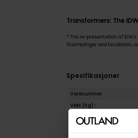
Transformers: The IDW
* The re-presentation of IDW's
Stormbringer and Escalation, as
Spesifikasjoner
Varenummer
Vekt (Kg) :
Opprinnelsesland :
Format