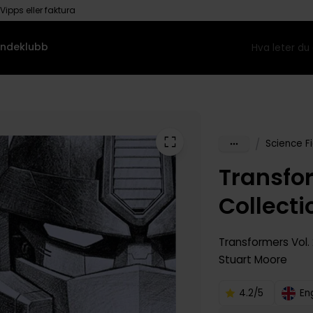
Vipps eller faktura
ndeklubb
/
Science Fi
Transfo
Collect
Transformers
Vol.
Stuart Moore
4.2/5
En