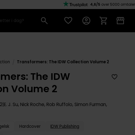
4,6/5
over 5000 omtaler
/
ction
Transformers: The IDW Collection Volume 2
rmers: The IDW
ion Volume 2
 2
E. J. Su
,
Nick Roche
,
Rob Ruffolo
,
Simon Furman
,
gelsk
Hardcover
IDW Publishing