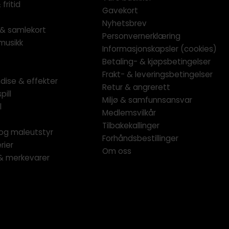
fritid
Gavekort
Nyhetsbrev
l & samlekort
Personvernerklæring
musikk
Informasjonskapsler (cookies)
Betaling- & kjøpsbetingelser
Frakt- & leveringsbetingelser
dise & effekter
Retur & angrerett
pill
Miljø & samfunnsansvar
l
Medlemsvilkår
Tilbakekallinger
og maleutstyr
Forhåndsbestillinger
rier
Om oss
 & merkevarer