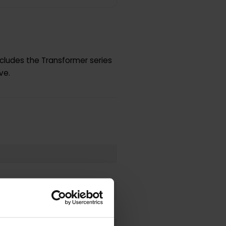
ncludes the Transformer series
ve.