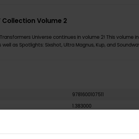
 Collection Volume 2
 Transformers Universe continues in volume 2! This volume i
 well as Spotlights: Sixshot, Ultra Magnus, Kup, and Soundwa
9781600107511
1.383000
USA
Hardcover