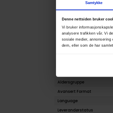
Serie
Samtykke
Forfatter
Denne nettsiden bruker coo
Sjanger
Vi bruker informasjonskapsler
analysere trafikken vår. Vi 
Illustratør
sosiale medier, annonsering 
Antall Sider
dem, eller som de har samlet
Publisher
Lanseringsdato (dd.mm.yy
Volum
Aldersgruppe
Avansert Format
Language
Leverandørstatus