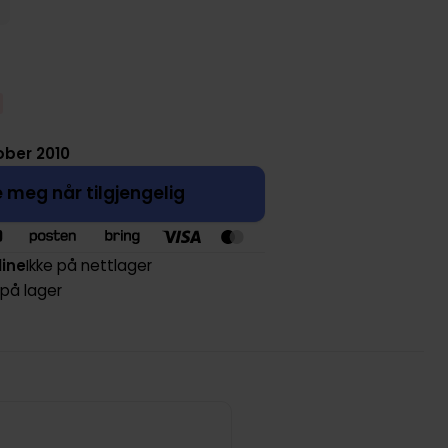
ober 2010
 meg når tilgjengelig
line
Ikke på nettlager
 på lager