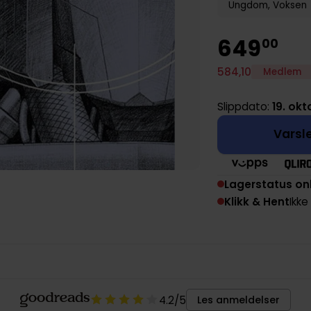
Ungdom, Voksen
649
00
584
,
10
Medlem
Slippdato:
19. okt
Varsle
Lagerstatus on
Klikk & Hent
Ikke
4.2
/5
Les anmeldelser