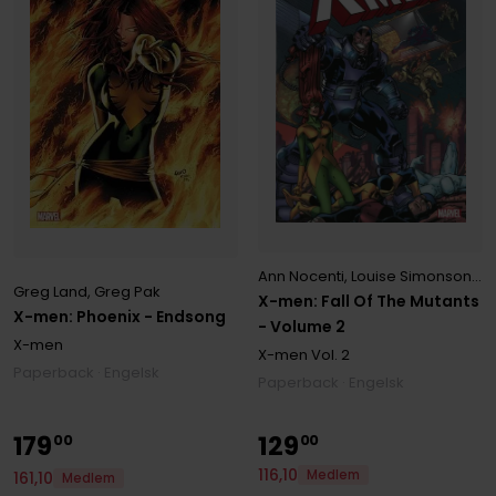
Ann Nocenti
,
Louise Simonson
,
Pe
Greg Land
,
Greg Pak
X-men: Fall Of The Mutants
X-men: Phoenix - Endsong
- Volume 2
X-men
X-men
Vol. 2
Paperback · Engelsk
Paperback · Engelsk
179
129
00
00
116
,
10
Medlem
161
,
10
Medlem