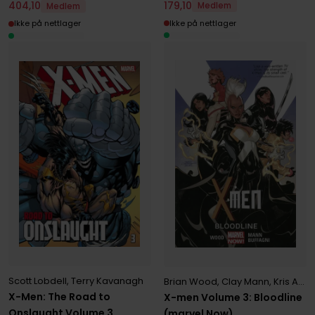
179
,
10
404
,
10
Medlem
Medlem
Ikke på nettlager
Ikke på nettlager
Scott Lobdell
,
Terry Kavanagh
Brian Wood
,
Clay Mann
,
Kris Anka
X-Men: The Road to
X-men Volume 3: Bloodline
Onslaught Volume 3
(marvel Now)