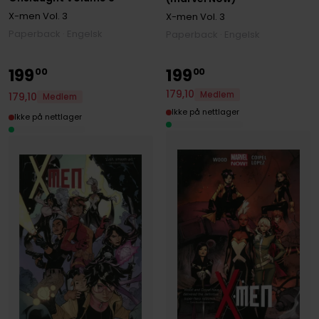
X-men
Vol. 3
X-men
Vol. 3
Paperback · Engelsk
Paperback · Engelsk
199
199
00
00
179
,
10
Medlem
179
,
10
Medlem
Ikke på nettlager
Ikke på nettlager