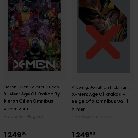
Kieron Gillen
,
Leinil Yu
,
Lucas Werneck
,
Michele Bandini
,
Paco Medin
Al Ewing
,
Jonathan Hickman
,
Mah
X-Men: Age Of Krakoa By
X-Men: Age Of Krakoa -
Kieron Gillen Omnibus
Reign Of X Omnibus Vol. 1
X-men
Vol. 1
X-men
Hardcover · Engelsk
Hardcover · Engelsk
1
249
1
249
00
00