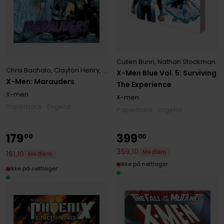
Cullen Bunn
,
Nathan Stockman
Chris Bachalo
,
Clayton Henry
,
Mike Carey
X-Men Blue Vol. 5: Surviving
X-Men: Marauders
The Experience
X-men
X-men
Paperback · Engelsk
Paperback · Engelsk
179
399
00
00
359
,
10
Medlem
161
,
10
Medlem
Ikke på nettlager
Ikke på nettlager