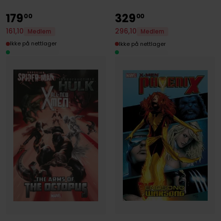
179
329
00
00
161
,
10
296
,
10
Medlem
Medlem
Ikke på nettlager
Ikke på nettlager