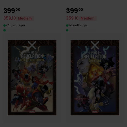
399
399
00
00
359
,
10
359
,
10
Medlem
Medlem
På nettlager
På nettlager