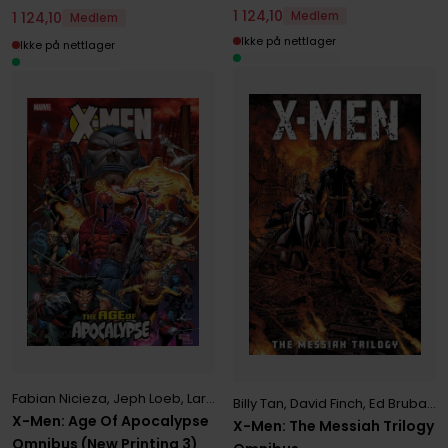
1
124
,
10
1
124
,
10
Medlem
Medlem
Ikke på nettlager
Ikke på nettlager
Fabian Nicieza
,
Jeph Loeb
,
Larry Hama
Billy Tan
,
David Finch
,
Ed Brubaker
X-Men: Age Of Apocalypse
X-Men: The Messiah Trilogy
Omnibus (New Printing 3)