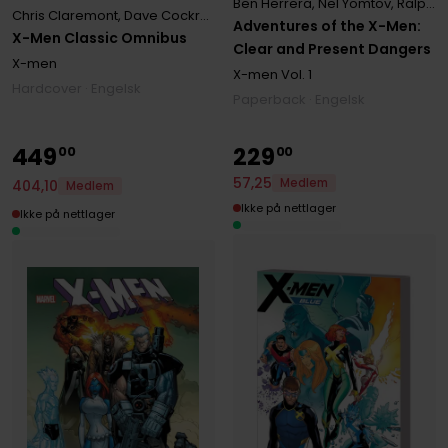
Ben Herrera
,
Nel Yomtov
,
Ralph Macchio
Chris Claremont
,
Dave Cockrum
Adventures of the X-Men:
X-Men Classic Omnibus
Clear and Present Dangers
X-men
X-men
Vol. 1
Hardcover · Engelsk
Paperback · Engelsk
449
229
00
00
57
,
25
Medlem
404
,
10
Medlem
Ikke på nettlager
Ikke på nettlager