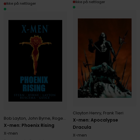
Ikke på nettlager
Ikke på nettlager
Clayton Henry
,
Frank Tieri
Bob Layton
,
John Byrne
,
Roger Stern
X-men: Apocalypse
X-men: Phoenix Rising
Dracula
X-men
X-men