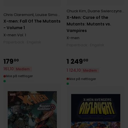
Chuck Kim
,
Duane Swierczynski
,
Chris Claremont
,
Louise Simonson
,
Peter David
X-Men: Curse of the
X-men: Fall Of The Mutants
Mutants: Mutants vs.
- Volume 1
Vampires
X-men
Vol. 1
X-men
Paperback · Engelsk
Paperback · Engelsk
179
1
249
00
00
161
,
10
Medlem
1
124
,
10
Medlem
Ikke på nettlager
Ikke på nettlager