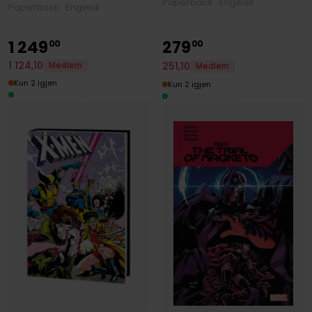
Paperback · Engelsk
Paperback · Engelsk
1
249
279
00
00
1
124
,
10
251
,
10
Medlem
Medlem
Kun 2 igjen
Kun 2 igjen