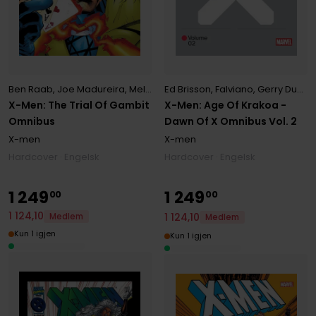
Ben Raab
,
Joe Madureira
,
Melvin Rubi
,
Scott Lobdell
Ed Brisson
,
Falviano
,
Gerry Duggan
X-Men: The Trial Of Gambit
X-Men: Age Of Krakoa -
Omnibus
Dawn Of X Omnibus Vol. 2
X-men
X-men
Hardcover · Engelsk
Hardcover · Engelsk
1
249
1
249
00
00
1
124
,
10
1
124
,
10
Medlem
Medlem
Kun 1 igjen
Kun 1 igjen