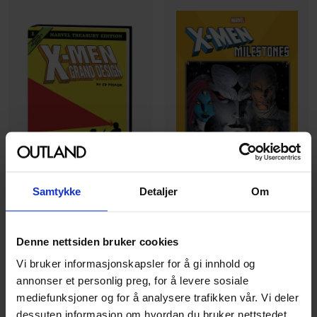
Samtykke
Detaljer
Om
Ed Piskor
Craig Kyle
,
Ed Brubaker
,
Peter David
Denne nettsiden bruker cookies
X-Men: Grand Design - The
X-Men Milestones: Messiah
Complete Graphic Novel
Vi bruker informasjonskapsler for å gi innhold og
Complex
X-men
annonser et personlig preg, for å levere sosiale
X-men
Vol. 11
Hardcover · Engelsk
mediefunksjoner og for å analysere trafikken vår. Vi deler
Paperback · Engelsk
dessuten informasjon om hvordan du bruker nettstedet