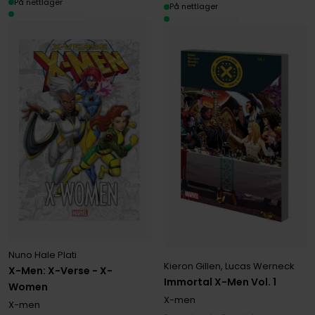
På nettlager
På nettlager
Nuno Hale Plati
Kieron Gillen
,
Lucas Werneck
X-Men: X-Verse - X-
Immortal X-Men Vol. 1
Women
X-men
X-men