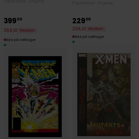
Paperback · Engelsk
Paperback · Engelsk
399
229
00
00
206
,
10
Medlem
359
,
10
Medlem
Ikke på nettlager
Ikke på nettlager