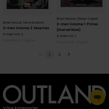
Brian Wood
,
Olivier Coipel
Brian Wood
,
Terry Dodson
X-men Volume 1: Primer
X-men Volume 2: Muertas
(marvel Now)
X-men
Vol. 2
X-men
Vol. 1
Paperback · Engelsk
Paperback · Engelsk
1
2
Våre kategorier