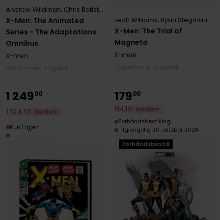
Andrew Wildman
,
Chris Batista
,
Ralph Macchio
Leah Williams
,
Ryan Stegman
X-Men: The Animated
X-Men: The Trial of
Series - The Adaptations
Magneto
Omnibus
X-men
X-men
Paperback · Engelsk
Hardcover · Engelsk
1
249
179
00
00
161
,
10
Medlem
1
124
,
10
Medlem
Forhåndsbestilling
Kun 1 igjen
Tilgjengelig 20. oktober 2026
Forhåndsbestill