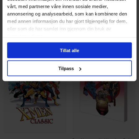
vårt, med partnerne våre innen sosiale medier,
1
249
149
00
00
annonsering og analysearbeid, som kan kombinere den
134
,
10
Medlem
1
124
,
10
med annen informasjon du har gjort tilgjengelig for dem,
Medlem
Ikke på nettlager
eller som de har samlet inn gjennom din bruk av
Ikke på nettlager
tjenestene deres.
Tillat alle
Tilpass