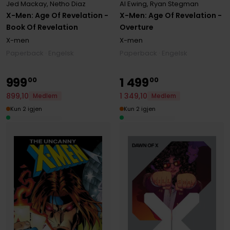
Jed Mackay
,
Netho Diaz
Al Ewing
,
Ryan Stegman
X-Men: Age Of Revelation -
X-Men: Age Of Revelation -
Book Of Revelation
Overture
X-men
X-men
Paperback · Engelsk
Paperback · Engelsk
999
1
499
00
00
1
349
,
10
899
,
10
Medlem
Medlem
Kun 2 igjen
Kun 2 igjen