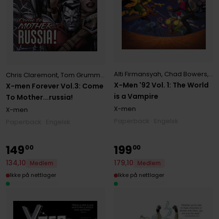
Alti Firmansyah
,
Chad Bowers
,
Ch
Chris Claremont
,
Tom Grummett
X-Men '92 Vol. 1: The World
X-men Forever Vol.3: Come
is a Vampire
To Mother...russia!
X-men
X-men
Paperback · Engelsk
Paperback · Engelsk
149
199
00
00
134
,
10
179
,
10
Medlem
Medlem
Ikke på nettlager
Ikke på nettlager