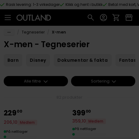
Rask levering: 1-3 virkedager
Klikk og hent i butikk
Betal med kort, V
Hopp til hovedinnhold
/
/
Tegneserier
X-men
X-men - Tegneserier
Barn
Disney
Dokumentar & fakta
Fantas
Alle filtre
Sortering
82 produkter
229
399
00
00
359
,
10
Medlem
206
,
10
Medlem
På nettlager
På nettlager