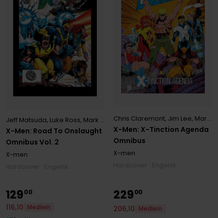
Chris Claremont
,
Jim Lee
,
Marvel Various
Jeff Matsuda
,
Luke Ross
,
Mark Waid
,
Scott Lobdell
,
Steve Geiger
X-Men: X-Tinction Agenda
X-Men: Road To Onslaught
Omnibus
Omnibus Vol. 2
X-men
X-men
Hardcover · Engelsk
Hardcover · Engelsk
129
229
00
00
116
,
10
Medlem
206
,
10
Medlem