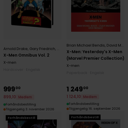
Brian Michael Bendis
,
David Marquez
Arnold Drake
,
Gary Friedrich
,
Roy Thomas
X-Men: Yesterday's X-Men
X-Men Omnibus Vol. 2
(Marvel Premier Collection)
X-men
X-men
Hardcover · Engelsk
Paperback · Engelsk
999
1
249
00
00
1
124
,
10
899
,
10
Medlem
Medlem
Forhåndsbestilling
Forhåndsbestilling
Tilgjengelig 16. september 2026
Tilgjengelig 3. november 2026
Forhåndsbestill
Forhåndsbestill