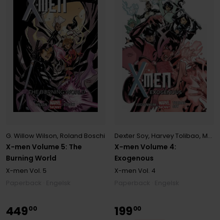
Dexter Soy
,
Harvey Tolibao
,
Marc Guggenheim
G. Willow Wilson
,
Roland Boschi
X-men Volume 4:
X-men Volume 5: The
Exogenous
Burning World
X-men
Vol. 4
X-men
Vol. 5
Paperback · Engelsk
Paperback · Engelsk
449
199
00
00