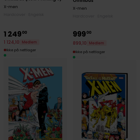
Omnibus
X-men
X-men
Hardcover · Engelsk
Hardcover · Engelsk
1
249
999
00
00
1
124
,
10
Medlem
899
,
10
Medlem
Ikke på nettlager
Ikke på nettlager