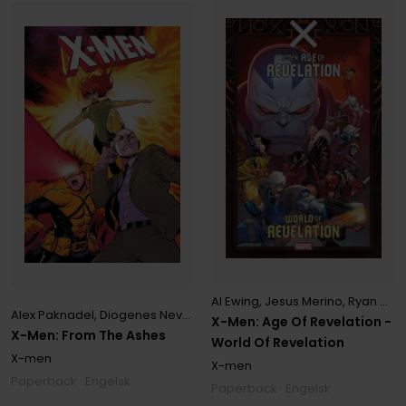
Al Ewing
,
Jesus Merino
,
Ryan North
Alex Paknadel
,
Diogenes Neves
,
Phillip Sevy
X-Men: Age Of Revelation -
X-Men: From The Ashes
World Of Revelation
X-men
X-men
Paperback · Engelsk
Paperback · Engelsk