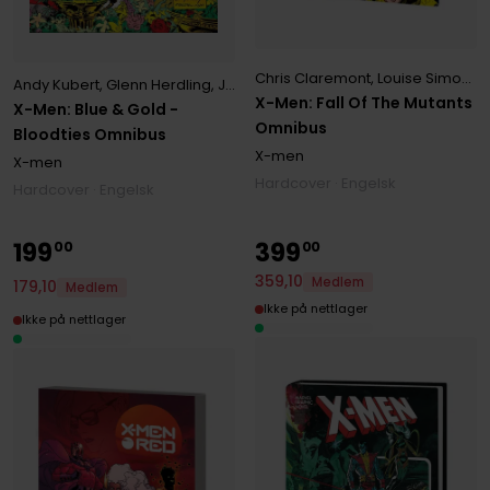
Chris Claremont
,
Louise Simonson
Andy Kubert
,
Glenn Herdling
,
Joe Madureira
,
John Romita
,
Scott Lob
X-Men: Fall Of The Mutants
X-Men: Blue & Gold -
Omnibus
Bloodties Omnibus
X-men
X-men
Hardcover · Engelsk
Hardcover · Engelsk
199
399
00
00
359
,
10
Medlem
179
,
10
Medlem
Ikke på nettlager
Ikke på nettlager