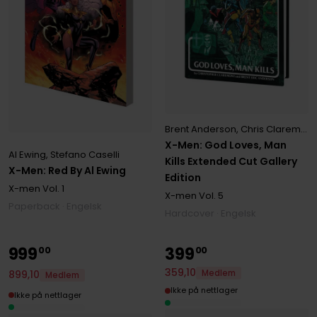
Brent Anderson
,
Chris Claremont
X-Men: God Loves, Man
Al Ewing
,
Stefano Caselli
Kills Extended Cut Gallery
X-Men: Red By Al Ewing
Edition
X-men
Vol. 1
X-men
Vol. 5
Paperback · Engelsk
Hardcover · Engelsk
999
399
00
00
359
,
10
Medlem
899
,
10
Medlem
Ikke på nettlager
Ikke på nettlager