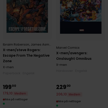
Ibraim Roberson
,
James Asmus
,
Nick Bradshaw
Marvel Comics
X-men/steve Rogers:
X-men/avengers:
Escape From The Negative
Onslaught Omnibus
Zone
X-men
X-men
Hardcover · Engelsk
Paperback · Engelsk
199
229
00
00
179
,
10
Medlem
206
,
10
Medlem
Ikke på nettlager
Ikke på nettlager