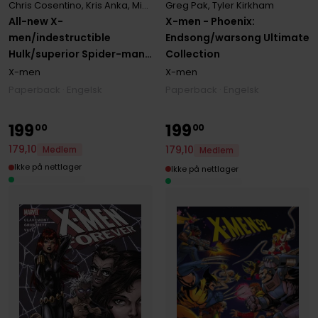
Greg Pak
,
Tyler Kirkham
Chris Cosentino
,
Kris Anka
,
Michael Costa
X-men - Phoenix:
All-new X-
Endsong/warsong Ultimate
men/indestructible
Collection
Hulk/superior Spider-man:
The Arms Of The Octopus
X-men
X-men
Paperback · Engelsk
Paperback · Engelsk
199
199
00
00
179
,
10
179
,
10
Medlem
Medlem
Ikke på nettlager
Ikke på nettlager