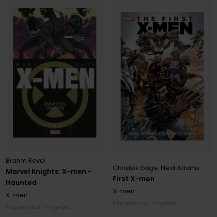
Brahm Revel
Christos Gage
,
Neal Adams
Marvel Knights: X-men -
First X-men
Haunted
X-men
X-men
Paperback · Engelsk
Paperback · Engelsk