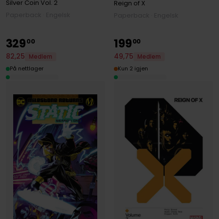
Silver Coin
Vol. 2
Reign of X
Paperback · Engelsk
Paperback · Engelsk
329
199
00
00
82
,
25
49
,
75
Medlem
Medlem
På nettlager
Kun 2 igjen