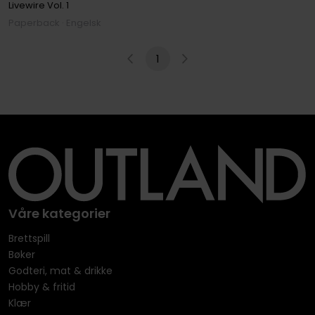
Livewire
Vol. 1
Paperback · Engelsk
1
Våre kategorier
Brettspill
Bøker
Godteri, mat & drikke
Hobby & fritid
Klær