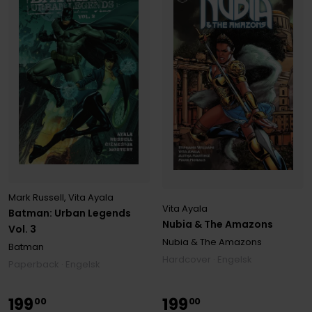
Mark Russell
,
Vita Ayala
Vita Ayala
Batman: Urban Legends
Nubia & The Amazons
Vol. 3
Nubia & The Amazons
Batman
Hardcover · Engelsk
Paperback · Engelsk
199
199
00
00