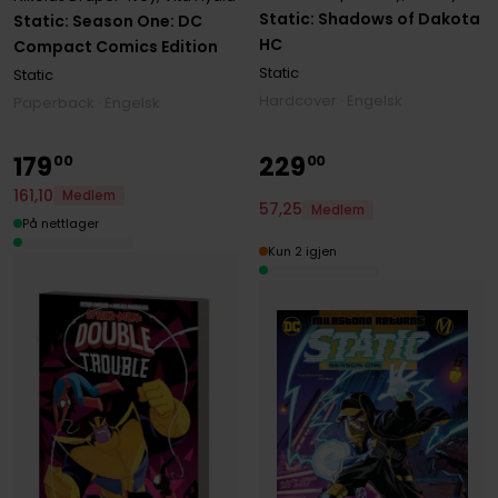
Static: Shadows of Dakota
Static: Season One: DC
HC
Compact Comics Edition
Static
Static
Hardcover · Engelsk
Paperback · Engelsk
179
229
00
00
161
,
10
Medlem
57
,
25
Medlem
På nettlager
Kun 2 igjen