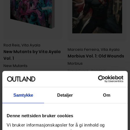
Rod Reis
,
Vita Ayala
Marcelo Ferreira
,
Vita Ayala
New Mutants by Vita Ayala
Morbius Vol. 1: Old Wounds
Vol. 1
Morbius
New Mutants
Paperback · Engelsk
Paperback · Engelsk
199
549
00
00
Samtykke
Detaljer
Om
494
,
10
Medlem
49
,
75
Medlem
Forhåndsbestilling
Kun 1 igjen
Tilgjengelig 13. oktober 2026
Denne nettsiden bruker cookies
Forhåndsbestill
Vi bruker informasjonskapsler for å gi innhold og