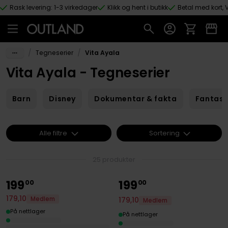
Rask levering: 1-3 virkedager
Klikk og hent i butikk
Betal med kort, V
Hopp til hovedinnhold
/
/
Tegneserier
Vita Ayala
Vita Ayala - Tegneserier
Barn
Disney
Dokumentar & fakta
Fantas
Alle filtre
Sortering
25 produkter
199
199
00
00
179
,
10
Medlem
179
,
10
Medlem
På nettlager
På nettlager