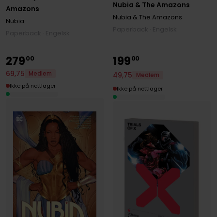
Nubia & The Amazons
Amazons
Nubia & The Amazons
Nubia
Paperback · Engelsk
Paperback · Engelsk
279
199
00
00
69
,
75
Medlem
49
,
75
Medlem
Ikke på nettlager
Ikke på nettlager