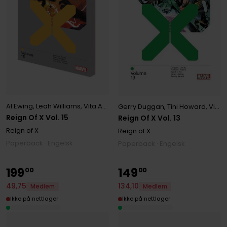
Al Ewing
,
Leah Williams
,
Vita Ayala
Gerry Duggan
,
Tini Howard
,
Vita Ayala
Reign Of X Vol. 15
Reign Of X Vol. 13
Reign of X
Reign of X
Paperback · Engelsk
Paperback · Engelsk
199
149
00
00
134
,
10
49
,
75
Medlem
Medlem
Ikke på nettlager
Ikke på nettlager