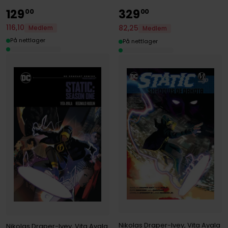
129
329
00
00
116
,
10
82
,
25
Medlem
Medlem
På nettlager
På nettlager
Nikolas Draper-Ivey
,
Vita Ayala
Nikolas Draper-Ivey
,
Vita Ayala