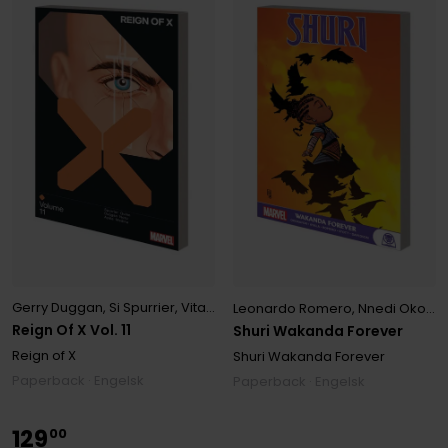
Gerry Duggan
,
Si Spurrier
,
Vita Ayala
Leonardo Romero
,
Nnedi Okorafor
Reign Of X Vol. 11
Shuri Wakanda Forever
Reign of X
Shuri Wakanda Forever
Paperback · Engelsk
Paperback · Engelsk
129
00