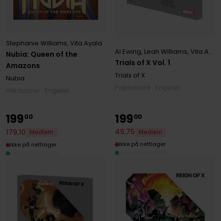
Stephanie Williams
,
Vita Ayala
Al Ewing
,
Leah Williams
,
Vita Ayala
Nubia: Queen of the
Trials of X Vol. 1
Amazons
Trials of X
Nubia
Paperback · Engelsk
Hardcover · Engelsk
199
199
00
00
49
,
75
179
,
10
Medlem
Medlem
Ikke på nettlager
Ikke på nettlager