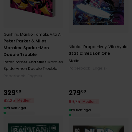
Gurihiru
,
Mariko Tamaki
,
Vita Ayala
Peter Parker & Miles
Nikolas Draper-Ivey
,
Vita Ayala
Morales: Spider-Men
Static: Season One
Double Trouble
Static
Peter Parker And Miles Morales
Paperback · Engelsk
Spider-men Double Trouble
Paperback · Engelsk
329
279
00
00
82
,
25
Medlem
69
,
75
Medlem
På nettlager
På nettlager