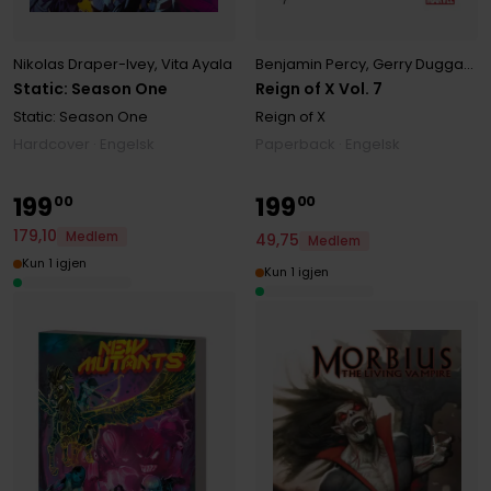
Benjamin Percy
,
Gerry Duggan
,
V
Nikolas Draper-Ivey
,
Vita Ayala
Reign of X Vol. 7
Static: Season One
Reign of X
Static: Season One
Paperback · Engelsk
Hardcover · Engelsk
199
199
00
00
179
,
10
Medlem
49
,
75
Medlem
Kun 1 igjen
Kun 1 igjen