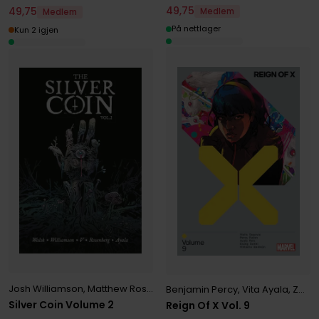
49
,
75
49
,
75
Medlem
Medlem
På nettlager
Kun 2 igjen
Josh Williamson
,
Matthew Rosenberg
,
Michael Walsh
,
Ram V
,
Vita A
Benjamin Percy
,
Vita Ayala
,
Zeb Wells
Silver Coin Volume 2
Reign Of X Vol. 9