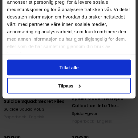
annonser et personlig preg, for å levere sosiale
mediefunksjoner og for å analysere trafikken vår. Vi deler
dessuten informasjon om hvordan du bruker nettstedet
vårt, med partnerne våre innen sosiale medier,
annonsering og analysearbeid, som kan kombinere den
med annen informasjon du har gjort tilgjengelig for dem,
eller som de har samlet inn gjennom din bruk av
tjenestene deres.
Tillat alle
Seanan McGuire
,
Tim Seeley
,
Vit
Tilpass
Spider-Gwen: Ghost-
Christopher Sebela
,
Cliff Richards
,
Michael Moreci
,
Vita Ayala
Spider Modern Era Epic
Suicide Squad: Secret Files
Collection: Into The
Suicide Squad
Vol. 3
Gwenverse
Spider-gwen
Paperback · Engelsk
Paperback · Engelsk
00
00