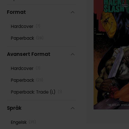
Robert Kirkman
Format
(
167
)
Roy Thomas
(
125
)
Hardcover
(
7
)
Scott Snyder
(
121
)
Paperback
(
28
)
Stan Lee
(
151
)
Avansert Format
Various
(
277
)
Hardcover
(
7
)
Paperback
(
23
)
Paperback: Trade (L)
(
1
)
Språk
Engelsk
(
35
)