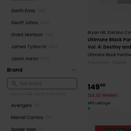
Garth Ennis
(
134
)
Geoff Johns
(
136
)
Bryan Hill
,
Stefano Cas
Grant Morrison
(
130
)
Ultimate Black Pan
James Tynion IV
Vol. 4: Destiny an
(
130
)
Ultimate Black Panther
Jason Aaron
(
176
)
Paperback · Engelsk
Brand
Jeff Lemire
(
166
)
Jonathan Hickman
(
116
)
149
00
Mark Waid
Viser 3 av 418, søk for å finne flere
(
199
)
134
,
10
Medlem
På nettlager
Avengers
(
11
)
Mike Mignola
(
143
)
Marvel Comics
(
32
)
Peter David
(
125
)
Spider-Man
(
1
)
Rick Remender
(
124
)