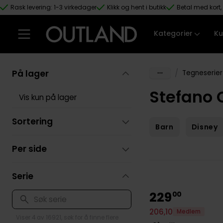
Rask levering: 1-3 virkedager
Klikk og hent i butikk
Betal med kort, 
Hopp til hovedinnhold
Kategorier
Ku
På lager
/
Tegneserier
Stefano C
Vis kun på lager
Sortering
Barn
Disney
Per side
Serie
229
00
206
,
10
Medlem
Viser 4 av 16921, søk for å finne flere