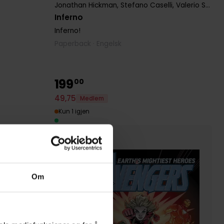
Jonathan Hickman
,
Stefano Caselli
,
Valerio Schiti
Inferno
Inferno!
Paperback · Engelsk
199
00
49
,
75
Medlem
Kun 1 igjen
Om