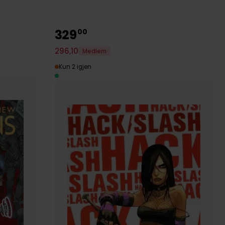
329
00
296
,
10
Medlem
Kun 2 igjen