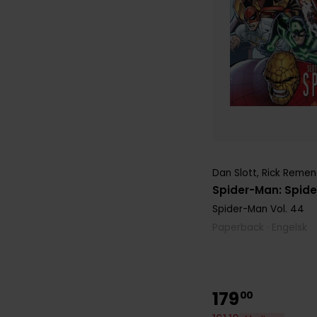
Dan Slott
,
Rick Remen
Spider-Man: Spide
Spider-Man
Vol. 44
Paperback · Engelsk
179
00