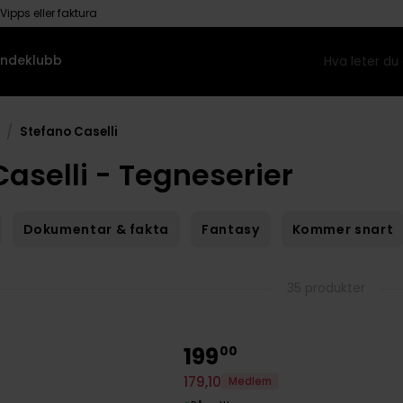
Vipps eller faktura
ndeklubb
/
Stefano Caselli
aselli - Tegneserier
Dokumentar & fakta
Fantasy
Kommer snart
35 produkter
199
00
179
,
10
Medlem