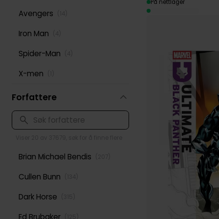
På nettlager
Avengers
(
14
)
Iron Man
(
4
)
Spider-Man
(
4
)
X-men
(
1
)
Forfattere
Viser 20 av 37679, søk for å finne flere
Brian Michael Bendis
(
207
)
Cullen Bunn
(
134
)
Dark Horse
(
315
)
Ed Brubaker
(
125
)