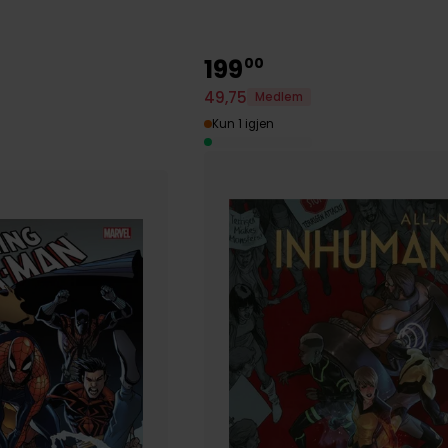
199
00
49
,
75
Medlem
Kun 1 igjen