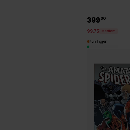
399
00
99
,
75
Medlem
Kun 1 igjen