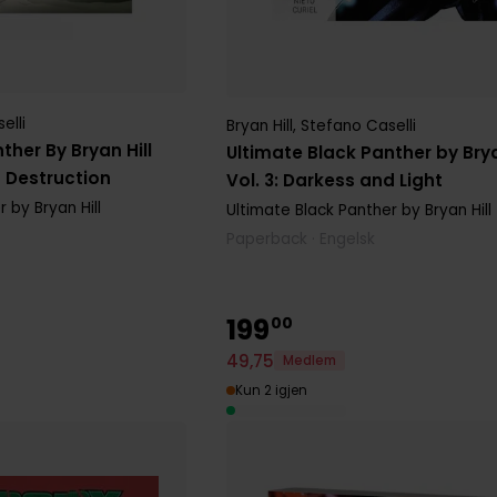
elli
Bryan Hill
,
Stefano Caselli
ther By Bryan Hill
Ultimate Black Panther by Brya
d Destruction
Vol. 3: Darkess and Light
 by Bryan Hill
Ultimate Black Panther by Bryan Hill
Paperback · Engelsk
199
00
49
,
75
Medlem
Kun 2 igjen