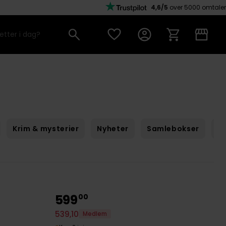
4,6/5
over 5000 omtaler
Krim & mysterier
Nyheter
Samlebokser
Sc
599
00
539
,
10
Medlem