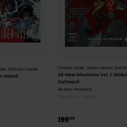
Charles Soule
,
James Asmus
,
Stefan
der
,
Stefano Caselli
All-New Inhumans Vol. 1: Globa
r-Island
Outreach
All-New Inhumans
Paperback · Engelsk
199
00