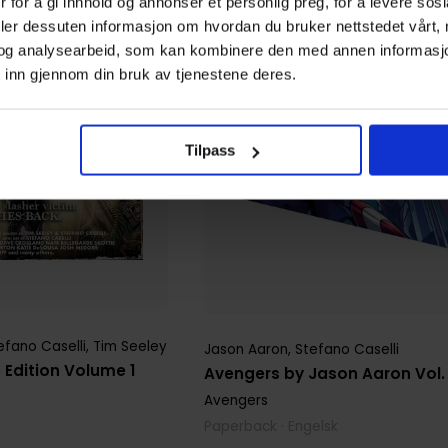
 for å gi innhold og annonser et personlig preg, for å levere sos
deler dessuten informasjon om hvordan du bruker nettstedet vårt,
og analysearbeid, som kan kombinere den med annen informasjon d
 inn gjennom din bruk av tjenestene deres.
Tilpass
efano Caselli
,
Tim Seeley
Jason Aaron
,
Stefano Caselli
 Edition Volume 1
Avengers by Jason Aaron Vol.
Avengers
Paperback · Engelsk