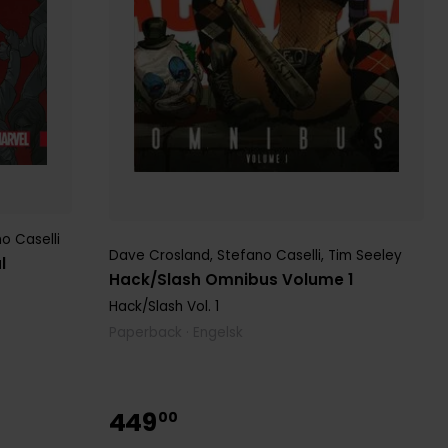
o Caselli
Dave Crosland
,
Stefano Caselli
,
Tim Seeley
l
Hack/Slash Omnibus Volume 1
Hack/Slash
Vol. 1
Paperback · Engelsk
449
00