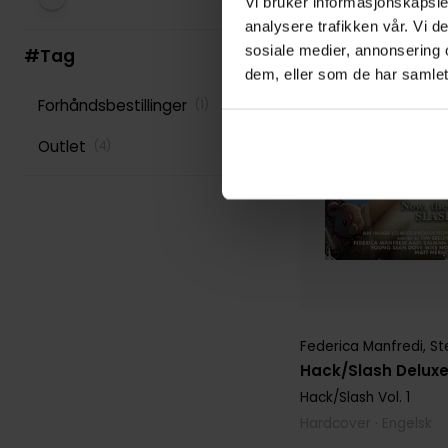
Vi bruker informasjonskapsler
analysere trafikken vår. Vi 
sosiale medier, annonsering 
#Tag
dem, eller som de har samlet
Forhåndsbestillinger
(
1
)
Outlet
(
4
)
Federica Manfredi
,
St
Hack/Slash Deluxe
Hack/Slash
Vol. 1
Hardcover · Engelsk