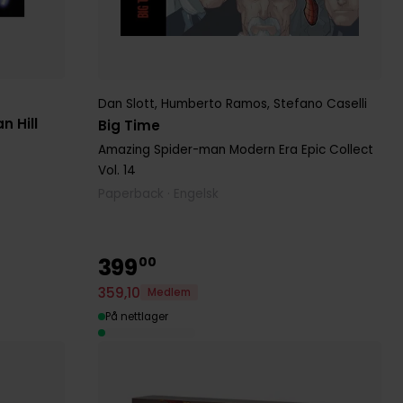
Dan Slott
,
Humberto Ramos
,
Stefano Caselli
n Hill
Big Time
Amazing Spider-man Modern Era Epic Collect
Vol. 14
Paperback · Engelsk
399
00
359
,
10
Medlem
På nettlager