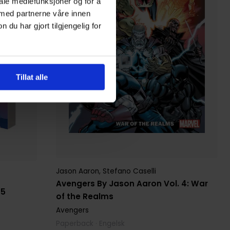
iale mediefunksjoner og for å
 med partnerne våre innen
u har gjort tilgjengelig for
Tillat alle
Jason Aaron
,
Stefano Caselli
Avengers By Jason Aaron Vol. 4: War
 5
of the Realms
Avengers
Paperback · Engelsk