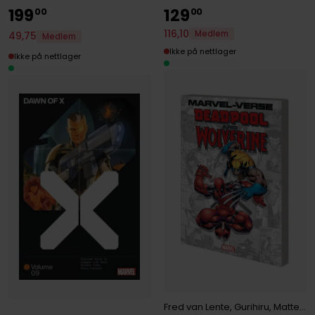
199
129
00
00
116
,
10
Medlem
49
,
75
Medlem
Ikke på nettlager
Ikke på nettlager
Fred van Lente
,
Gurihiru
,
Matteo Lolli