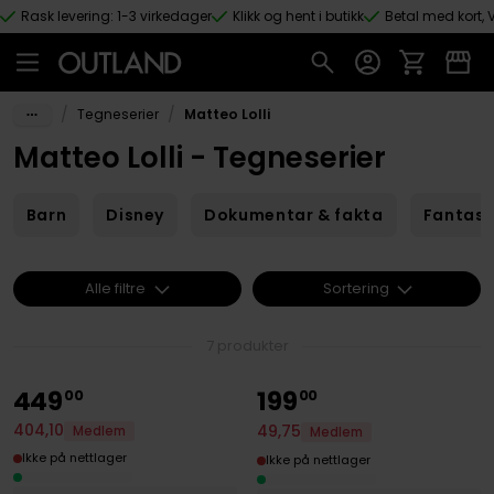
Rask levering: 1-3 virkedager
Klikk og hent i butikk
Betal med kort, V
Hopp til hovedinnhold
/
/
Tegneserier
Matteo Lolli
Matteo Lolli - Tegneserier
Barn
Disney
Dokumentar & fakta
Fantas
Alle filtre
Sortering
7 produkter
449
199
00
00
404
,
10
49
,
75
Medlem
Medlem
Ikke på nettlager
Ikke på nettlager