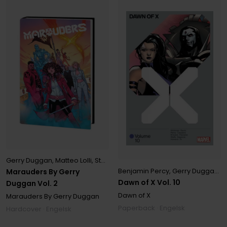
Gerry Duggan
,
Matteo Lolli
,
Stefano Caselli
Benjamin Percy
,
Gerry Duggan
,
J
Marauders By Gerry
Dawn of X Vol. 10
Duggan Vol. 2
Dawn of X
Marauders By Gerry Duggan
Paperback · Engelsk
Hardcover · Engelsk