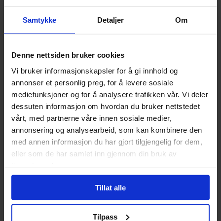
Samtykke
Detaljer
Om
Denne nettsiden bruker cookies
Ben Acker
,
Ben Blacker
,
Matteo Lolli
Thunderbolts Volume 5:
Vi bruker informasjonskapsler for å gi innhold og
Punisher vs. the
Gerry Duggan
,
Matteo Lolli
annonser et personlig preg, for å levere sosiale
Hawkeye Vs. Deadpool
Thunderbolts (Marvel Now)
mediefunksjoner og for å analysere trafikken vår. Vi deler
Hawkeye vs. Deadpool
Thunderbolts (2013) (Collected
dessuten informasjon om hvordan du bruker nettstedet
Editions)
Vol. 5
Paperback · Engelsk
vårt, med partnerne våre innen sosiale medier,
Paperback · Engelsk
annonsering og analysearbeid, som kan kombinere den
med annen informasjon du har gjort tilgjengelig for dem,
179
00
eller som de har samlet inn gjennom din bruk av
tjenestene deres.
161
,
10
Medlem
Ikke på nettlager
Tillat alle
Tilpass