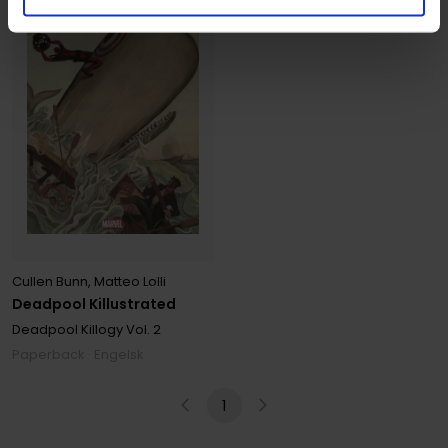
Cullen Bunn
,
Matteo Lolli
Deadpool Killustrated
Deadpool Killogy
Vol. 2
Paperback · Engelsk
1