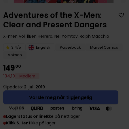
Adventures of the X-Men:
Clear and Present Dangers
X-men
Vol. 1
Ben Herrera
,
Nel Yomtov
,
Ralph Macchio
3.4/5
Engelsk
Paperback
Marvel Comics
Voksen
149
00
134
,
10
Medlem
Slippdato:
2. juli 2019
Varsle meg når tilgjengelig
Lagerstatus online
Ikke på nettlager
Klikk & Hent
Ikke på lager