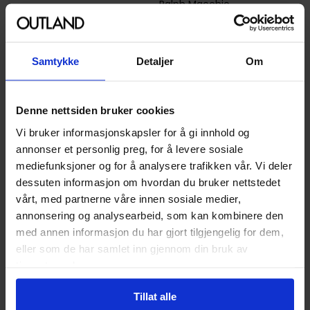
Ralph Macchio
Sjanger
Superhelt
Illustratør
Ben Herrera
Samtykke
Detaljer
Om
Antall Sider
176
Utgiver
Marvel Comics
Denne nettsiden bruker cookies
Lanseringsdato
02.07.2019
Vi bruker informasjonskapsler for å gi innhold og
(dd.mm.yyyy)
annonser et personlig preg, for å levere sosiale
Volum
1
mediefunksjoner og for å analysere trafikken vår. Vi deler
dessuten informasjon om hvordan du bruker nettstedet
Aldersgruppe
Voksen
vårt, med partnerne våre innen sosiale medier,
Illustrasjoner
176 Illustrations
annonsering og analysearbeid, som kan kombinere den
med annen informasjon du har gjort tilgjengelig for dem,
Avansert Format
Paperback
eller som de har samlet inn gjennom din bruk av
Språk
Engelsk
tjenestene deres.
Leverandørstatus
Utsolgt hos leverandør
Tillat alle