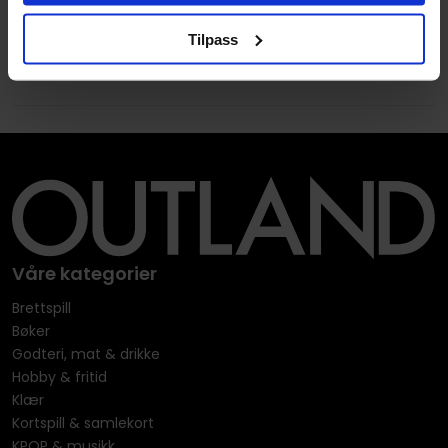
Tilpass
Våre kategorier
Brettspill
Bøker
Godteri, mat & drikke
Hobby & fritid
Klær
Kortspill & samlekort
KPOP & musikk