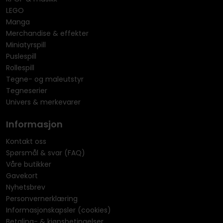
LEGO
Manga
Merchandise & effekter
Miniatyrspill
Puslespill
Rollespill
Tegne- og maleutstyr
Tegneserier
Univers & merkevarer
Informasjon
Kontakt oss
Spørsmål & svar (FAQ)
Våre butikker
Gavekort
Nyhetsbrev
Personvernerklæring
Informasjonskapsler (cookies)
Betaling- & kjøpsbetingelser