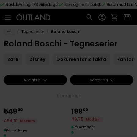
Rask levering: 1-3 virkedager
Klikk og hent i butikk
Betal med kort, V
Hopp til hovedinnhold
/
/
Tegneserier
Roland Boschi
Roland Boschi - Tegneserier
Barn
Disney
Dokumentar & fakta
Fantas
Alle filtre
Sortering
11 produkter
549
199
00
00
49
,
75
Medlem
494
,
10
Medlem
På nettlager
På nettlager