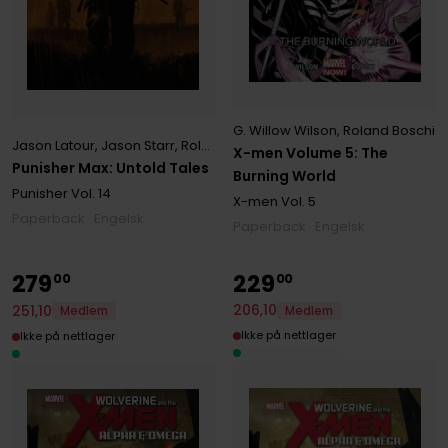
G. Willow Wilson
,
Roland Boschi
Jason Latour
,
Jason Starr
,
Roland Boschi
X-men Volume 5: The
Punisher Max: Untold Tales
Burning World
Punisher
Vol. 14
X-men
Vol. 5
Paperback · Engelsk
Paperback · Engelsk
279
229
00
00
206
,
10
251
,
10
Medlem
Medlem
Ikke på nettlager
Ikke på nettlager