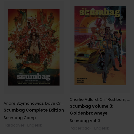
Charlie Adlard
,
Cliff Rathburn
,
Jo
Andre Szymanowicz
,
Dave Crosland
,
Joseph Keatinge
,
Rick Remen
Scumbag Volume 3:
Scumbag Complete Edition
Goldenbrowneye
Scumbag Comp
Scumbag
Vol. 3
Hardcover · Engelsk
Paperback · Engelsk