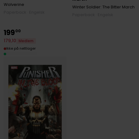
Wolverine
Winter Soldier: The Bitter March
Paperback · Engelsk
Paperback · Engelsk
199
00
179
,
10
Medlem
Ikke på nettlager