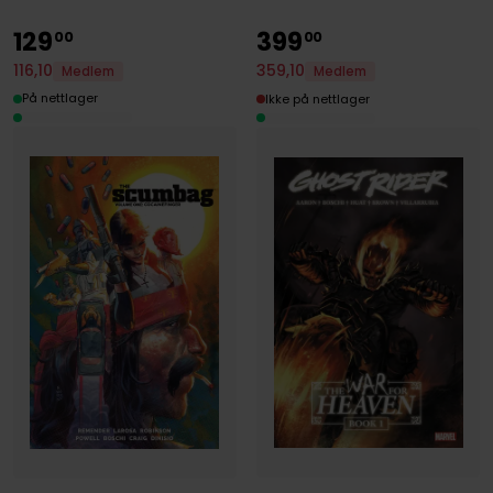
129
399
00
00
116
,
10
359
,
10
Medlem
Medlem
På nettlager
Ikke på nettlager