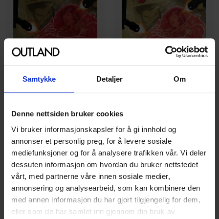
Samtykke
Detaljer
Om
Denne nettsiden bruker cookies
Brian Wood
,
Mark Brooks
,
Roland Boschi
Brian Wood
,
Mark Brooks
,
Roland Boschi
Vi bruker informasjonskapsler for å gi innhold og
Wolverine and the X-Men:
Wolverine & the X-Men:
annonser et personlig preg, for å levere sosiale
Alpha & Omega
Alpha & Omega
mediefunksjoner og for å analysere trafikken vår. Vi deler
Wolverine and the X-Men
Wolverine and the X-Men
dessuten informasjon om hvordan du bruker nettstedet
(2011) (Collected Editions)
(2011) (Collected Editions)
vårt, med partnerne våre innen sosiale medier,
Hardcover · Engelsk
Paperback · Engelsk
annonsering og analysearbeid, som kan kombinere den
med annen informasjon du har gjort tilgjengelig for dem,
199
199
00
00
eller som de har samlet inn gjennom din bruk av