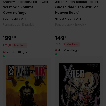
Jason Aaron
,
Roland Boschi
,
Tan Eng Huat
Andrew Robinson
,
Eric Powell
,
Lewis Larosa
,
Rick Remender
,
Roland
Ghost Rider: The War For
Scumbag Volume 1:
Heaven Book 1
Cocainefinger
Ghost Rider
Vol. 1
Scumbag
Vol. 1
Paperback · Engelsk
Paperback · Engelsk
199
149
00
00
134
,
10
Medlem
179
,
10
Medlem
Ikke på nettlager
Ikke på nettlager