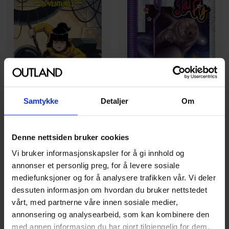
Samtykke
Detaljer
Om
Denne nettsiden bruker cookies
Delilah S. Dawson
,
Derek Charm
,
Jamal Peppers
,
Sean Galloway
,
Sh
Delilah S. Dawson
Vi bruker informasjonskapsler for å gi innhold og
Star Wars Adventures Vol.
Star Pig
annonser et personlig preg, for å levere sosiale
3: Endangered
Star Pig
Vol. 1
mediefunksjoner og for å analysere trafikken vår. Vi deler
Star wars adventures
Paperback · Engelsk
dessuten informasjon om hvordan du bruker nettstedet
Paperback · Engelsk
vårt, med partnerne våre innen sosiale medier,
annonsering og analysearbeid, som kan kombinere den
129
129
00
00
med annen informasjon du har gjort tilgjengelig for dem,