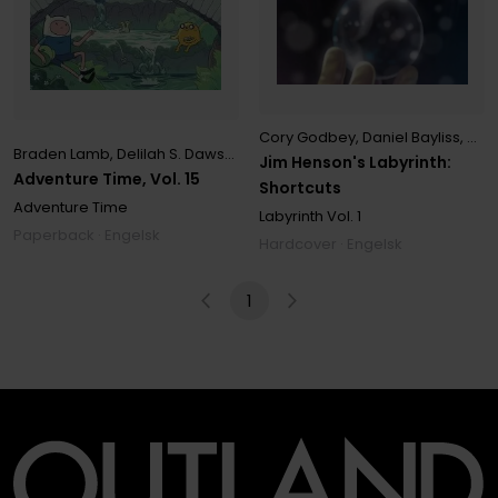
Cory Godbey
,
Daniel Bayliss
,
Deli
Braden Lamb
,
Delilah S. Dawson
,
Ian McGinty
,
Pendleton Ward
,
Shell
Jim Henson's Labyrinth:
Adventure Time, Vol. 15
Shortcuts
Adventure Time
Labyrinth
Vol. 1
Paperback · Engelsk
Hardcover · Engelsk
1