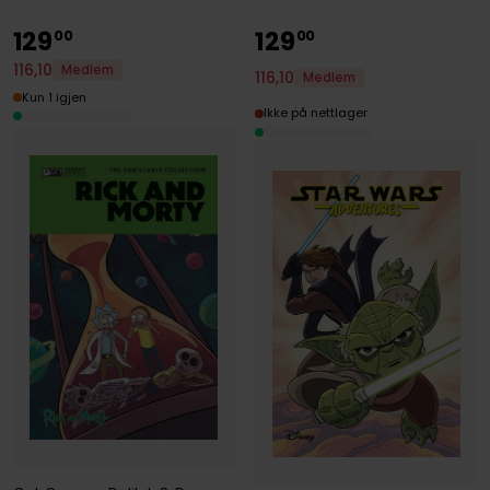
129
129
00
00
116
,
10
Medlem
116
,
10
Medlem
Kun 1 igjen
Ikke på nettlager