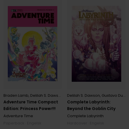
Braden Lamb
,
Delilah S. Dawson
,
Mariko Tamaki
,
Ryan North
,
Shelli 
Delilah S. Dawson
,
Gustavo Duarte
Adventure Time Compact
Complete Labyrinth:
Edition: Princess Power!!!
Beyond the Goblin City
Adventure Time
Complete Labyrinth
Paperback · Engelsk
Hardcover · Engelsk