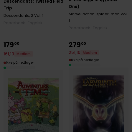
Descendants: Twisted Field
One)
Trip
Marvel action: spider-man
Vol.
Descendants, 2
Vol. 1
1
Paperback · Engelsk
Paperback · Engelsk
179
279
00
00
251
,
10
Medlem
161
,
10
Medlem
Ikke på nettlager
Ikke på nettlager