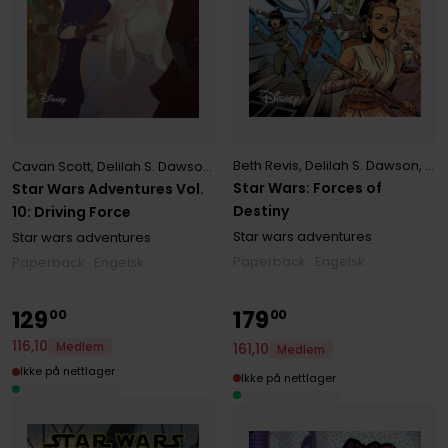
Beth Revis
,
Delilah S. Dawson
,
Dev
Cavan Scott
,
Delilah S. Dawson
,
Derek Charm
,
Margaux Saltel
,
Mega
Star Wars: Forces of
Star Wars Adventures Vol.
Destiny
10: Driving Force
Star wars adventures
Star wars adventures
Paperback · Engelsk
Paperback · Engelsk
129
179
00
00
116
,
10
Medlem
161
,
10
Medlem
Ikke på nettlager
Ikke på nettlager