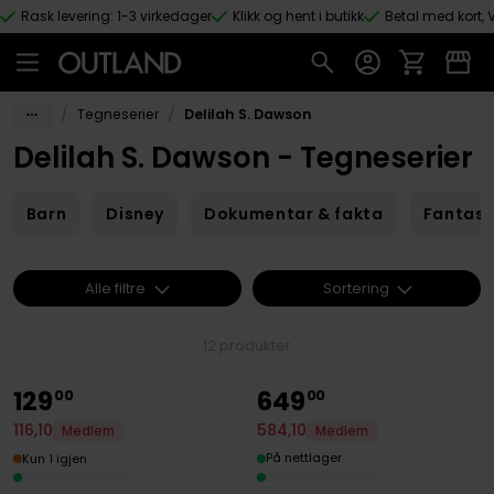
Rask levering: 1-3 virkedager
Klikk og hent i butikk
Betal med kort, V
Hopp til hovedinnhold
/
/
Tegneserier
Delilah S. Dawson
Delilah S. Dawson - Tegneserier
Barn
Disney
Dokumentar & fakta
Fantas
Alle filtre
Sortering
12 produkter
129
649
00
00
584
,
10
116
,
10
Medlem
Medlem
På nettlager
Kun 1 igjen