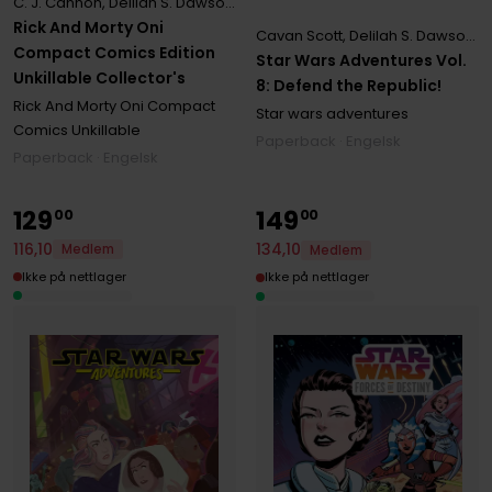
C. J. Cannon
,
Delilah S. Dawson
,
Jim Zub
,
Kyle Starks
,
Marc Ellerby
,
T
Rick And Morty Oni
Cavan Scott
,
Delilah S. Dawson
,
D
Compact Comics Edition
Star Wars Adventures Vol.
Unkillable Collector's
8: Defend the Republic!
Rick And Morty Oni Compact
Star wars adventures
Comics Unkillable
Paperback · Engelsk
Paperback · Engelsk
129
149
00
00
116
,
10
134
,
10
Medlem
Medlem
Ikke på nettlager
Ikke på nettlager