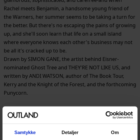
Rachel meets Benjamin, a handsome young friend of
the Warners, her summer seems to be taking a turn for
the better. But there's no escaping the pains of growing
up, and she'll soon learn that life on a small island
where everyone knows each other's business may not
be all it's cracked up to be.
Drawn by SIMON GANE, the artist behind Eisner-
nominated Ghost Tree and THEY'RE NOT LIKE US, and
written by ANDI WATSON, author of The Book Tour,
Kerry and the Knight of the Forest, and the forthcoming
Punycorn.
Spesifikasjoner
Varenummer
9781534322332
Samtykke
Detaljer
Om
Vekt (Kg) :
0.544000