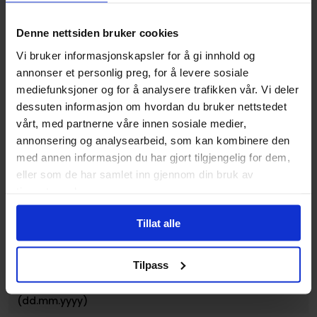
Opprinnelsesland :
USA
Denne nettsiden bruker cookies
Format
Paperback
Vi bruker informasjonskapsler for å gi innhold og
Serie
Sunburn
annonser et personlig preg, for å levere sosiale
mediefunksjoner og for å analysere trafikken vår. Vi deler
Forfattere
Andi Watson
,
Christian
dessuten informasjon om hvordan du bruker nettstedet
Ward
,
Jamie Mckelvie
,
vårt, med partnerne våre innen sosiale medier,
Kieron Gillen
,
Nathan
annonsering og analysearbeid, som kan kombinere den
Edmondson
og
Simon
med annen informasjon du har gjort tilgjengelig for dem,
Gane
eller som de har samlet inn gjennom din bruk av
Sjanger
Kjærlighet og Romanse
tjenestene deres.
Illustratør
Simon Gane
Tillat alle
Antall Sider
224
Utgiver
Image Comics
Tilpass
Lanseringsdato
06.12.2022
(dd.mm.yyyy)