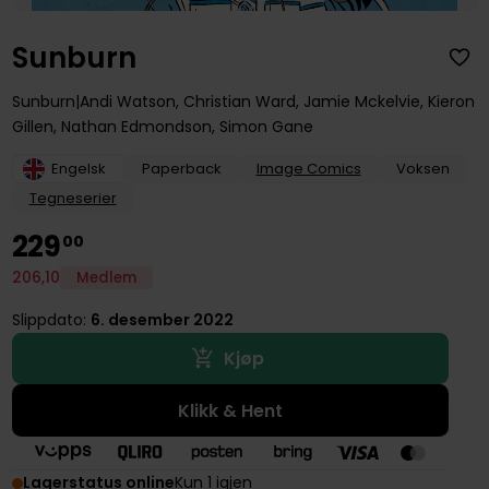
Sunburn
Sunburn
Andi Watson
,
Christian Ward
,
Jamie Mckelvie
,
Kieron
Gillen
,
Nathan Edmondson
,
Simon Gane
Engelsk
Paperback
Image Comics
Voksen
Tegneserier
229
00
206
,
10
Medlem
Slippdato:
6. desember 2022
Kjøp
Klikk & Hent
Lagerstatus online
Kun 1 igjen