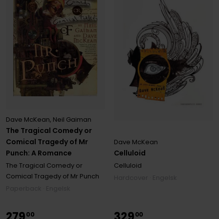
Dave McKean
,
Neil Gaiman
The Tragical Comedy or
Comical Tragedy of Mr
Dave McKean
Celluloid
Punch: A Romance
Celluloid
The Tragical Comedy or
Comical Tragedy of Mr Punch
Hardcover · Engelsk
Paperback · Engelsk
279
329
00
00