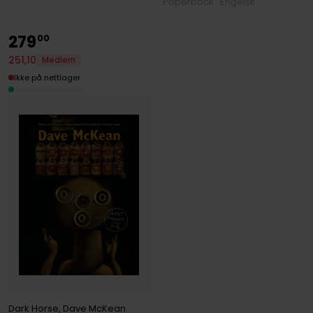
Paperback · Engelsk
279
00
251
,
10
Medlem
Ikke på nettlager
Dark Horse
,
Dave McKean