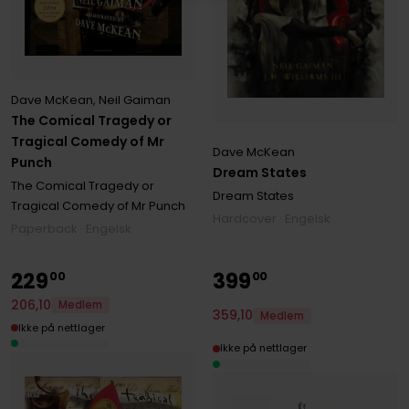
Dave McKean
,
Neil Gaiman
The Comical Tragedy or
Tragical Comedy of Mr
Dave McKean
Punch
Dream States
The Comical Tragedy or
Dream States
Tragical Comedy of Mr Punch
Hardcover · Engelsk
Paperback · Engelsk
229
399
00
00
206
,
10
Medlem
359
,
10
Medlem
Ikke på nettlager
Ikke på nettlager