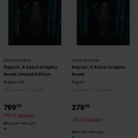
Dave McKean
Dave McKean
Raptor: A Sokol Graphic
Raptor: A Sokol Graphic
Novel Limited Edition
Novel
Raptor Ltd
Raptor
Hardcover · Engelsk
Paperback · Engelsk
799
279
00
00
719
,
10
Medlem
251
,
10
Medlem
Ikke på nettlager
Ikke på nettlager