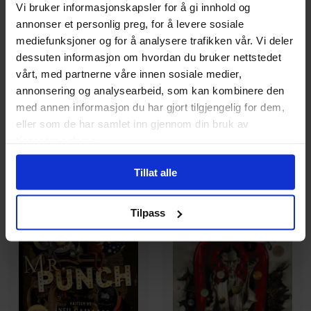
Vi bruker informasjonskapsler for å gi innhold og
Anniversary Collector's
Dave McKean
annonser et personlig preg, for å levere sosiale
Edition
The Sandman
mediefunksjoner og for å analysere trafikken vår. Vi deler
Violent Cases - 30th
The Sandman
dessuten informasjon om hvordan du bruker nettstedet
Anniversary Collector's Edition
Paperback · Engelsk
vårt, med partnerne våre innen sosiale medier,
Hardcover · Engelsk
annonsering og analysearbeid, som kan kombinere den
med annen informasjon du har gjort tilgjengelig for dem,
329
549
00
00
eller som de har samlet inn gjennom din bruk av
296
,
10
tjenestene deres.
Medlem
494
,
10
Medlem
Ikke på nettlager
Ikke på nettlager
Tillat alle
Tilpass