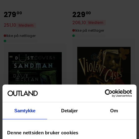
279
229
00
00
206
,
10
Medlem
251
,
10
Medlem
Ikke på nettlager
Ikke på nettlager
Samtykke
Detaljer
Om
Dave McKean
,
Neil Gaiman
Denne nettsiden bruker cookies
Violent Cases - 30th