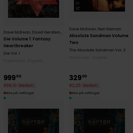
Dave McKean
,
Neil Gaiman
Dave McKean
,
David Gerstein
,
Floyd Gottfredson
,
Kieron Gillen
,
Kim
Absolute Sandman Volume
Die Volume 1: Fantasy
Two
Heartbreaker
The Absolute Sandman
Vol. 2
Die
Vol. 1
Hardcover · Engelsk
Paperback · Engelsk
999
329
00
00
899
,
10
82
,
25
Medlem
Medlem
Ikke på nettlager
Ikke på nettlager