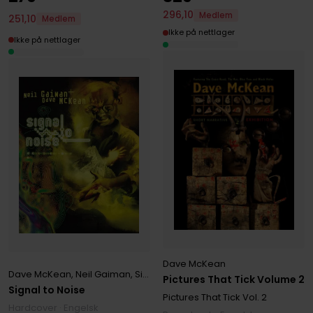
296
,
10
Medlem
251
,
10
Medlem
Ikke på nettlager
Ikke på nettlager
Dave McKean
Dave McKean
,
Neil Gaiman
,
Sierra Hahn
Pictures That Tick Volume 2
Signal to Noise
Pictures That Tick
Vol. 2
Hardcover · Engelsk