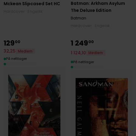
Batman: Arkham Asylum
Mckean Slipcased Set HC
The Deluxe Edition
Hardcover · Engelsk
Batman
Hardcover · Engelsk
129
1
249
00
00
32
,
25
Medlem
1
124
,
10
Medlem
På nettlager
På nettlager