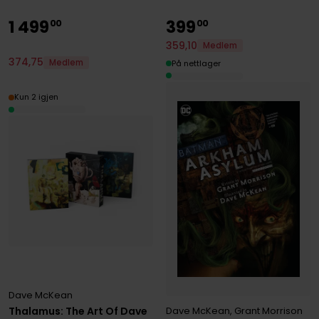
1
499
399
00
00
359
,
10
Medlem
374
,
75
Medlem
På nettlager
Kun 2 igjen
Dave McKean
Thalamus: The Art Of Dave
Dave McKean
,
Grant Morrison