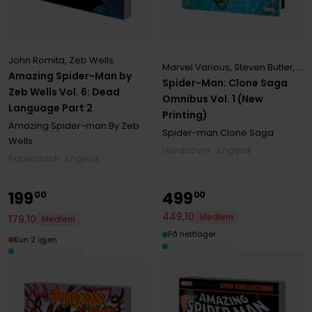
John Romita
,
Zeb Wells
Marvel Various
,
Steven Butler
,
Te
Amazing Spider-Man by
Spider-Man: Clone Saga
Zeb Wells Vol. 6: Dead
Omnibus Vol. 1 (New
Language Part 2
Printing)
Amazing Spider-man By Zeb
Spider-man Clone Saga
Wells
Hardcover · Engelsk
Paperback · Engelsk
199
499
00
00
449
,
10
Medlem
179
,
10
Medlem
På nettlager
Kun 2 igjen