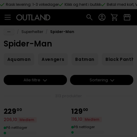
Rask levering: 1-3 virkedager
Klikk og hent i butikk
Betal med kort, V
Hopp til hovedinnhold
/
/
Superhelter
Spider-Man
Spider-Man
Aquaman
Avengers
Batman
Black Panthe
Alle filtre
Sortering
313 produkter
229
129
00
00
116
,
10
206
,
10
Medlem
Medlem
På nettlager
På nettlager