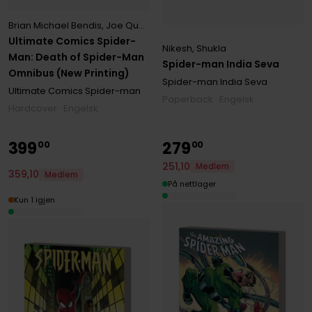
Brian Michael Bendis
,
Joe Quesada
,
Marvel Various
,
Sara Pichelli
Ultimate Comics Spider-
Nikesh, Shukla
Man: Death of Spider-Man
Spider-man India Seva
Omnibus (New Printing)
Spider-man India Seva
Ultimate Comics Spider-man
Paperback · Engelsk
Hardcover · Engelsk
399
279
00
00
251
,
10
Medlem
359
,
10
Medlem
På nettlager
Kun 1 igjen