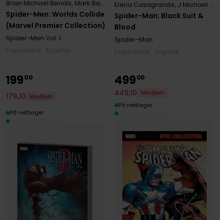
Brian Michael Bendis
,
Mark Bagley
,
Sara Pichelli
Elena Casagrande
,
J Michael Straczynski
Spider-Men: Worlds Collide
Spider-Man: Black Suit &
(Marvel Premier Collection)
Blood
Spider-Men
Vol. 1
Spider-Man
Paperback · Engelsk
Paperback · Engelsk
199
499
00
00
449
,
10
Medlem
179
,
10
Medlem
På nettlager
På nettlager