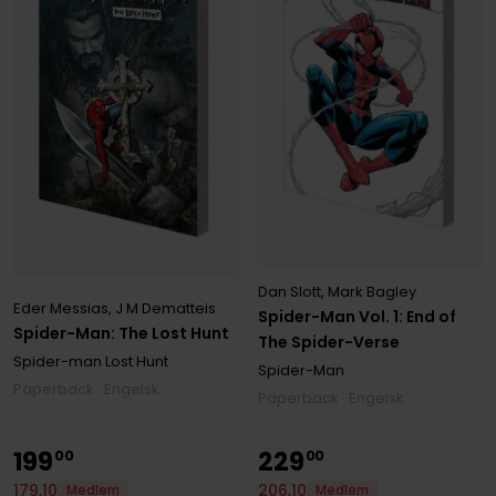
Dan Slott
,
Mark Bagley
Eder Messias
,
J M Dematteis
Spider-Man Vol. 1: End of
Spider-Man: The Lost Hunt
The Spider-Verse
Spider-man Lost Hunt
Spider-Man
Paperback · Engelsk
Paperback · Engelsk
199
229
00
00
179
,
10
206
,
10
Medlem
Medlem