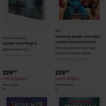
TBA
Amazing Spider-man Epic
Kaare Andrews
Collect Assassin Nation
Spider-man Reign 2
Amazing Spider-man Epic
Spider-Man
Vol. 2
Collect Assassin Nation
Paperback · Engelsk
Paperback · Engelsk
229
229
00
00
206
,
10
206
,
10
Medlem
Medlem
Kun 1 igjen
På nettlager