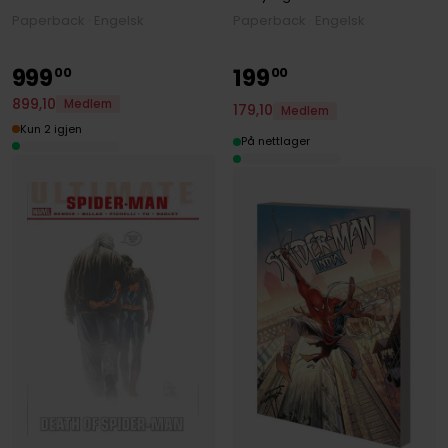
Paperback · Engelsk
Paperback · Engelsk
999
199
00
00
899
,
10
Medlem
179
,
10
Medlem
Kun 2 igjen
På nettlager