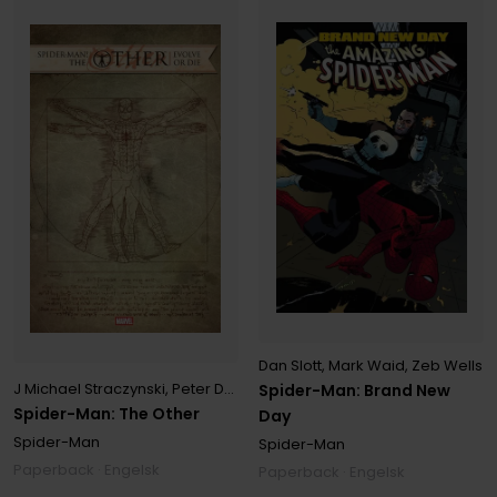
Dan Slott
,
Mark Waid
,
Zeb Wells
J Michael Straczynski
,
Peter David
,
Reginald Hudlin
Spider-Man: Brand New
Spider-Man: The Other
Day
Spider-Man
Spider-Man
Paperback · Engelsk
Paperback · Engelsk