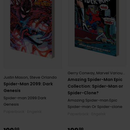
Gerry Conway
,
Marvel Various
,
R
Justin Mason
,
Steve Orlando
Amazing Spider-Man Epic
Spider-Man 2099: Dark
Collection: Spider-Man or
Genesis
Spider-Clone?
Spider-man 2099 Dark
Amazing Spider-man Epic
Genesis
Spider-man Or Spider-clone
Paperback · Engelsk
Paperback · Engelsk
00
00