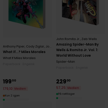
John Romita Jr.
,
Zeb Wells
Amazing Spider-Man By
Anthony Piper
,
Cody Ziglar
,
John Ridley
Wells & Romita Jr. Vol. 1:
What If...? Miles Morales
World Without Love
What If Miles Morales
Spider-Man
Paperback · Engelsk
Paperback · Engelsk
199
229
00
00
57
,
25
Medlem
179
,
10
Medlem
På nettlager
Kun 2 igjen