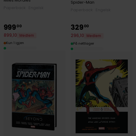
Miles Morales
Spider-Man
Paperback · Engelsk
Paperback · Engelsk
999
329
00
00
899
,
10
296
,
10
Medlem
Medlem
Kun 1 igjen
På nettlager