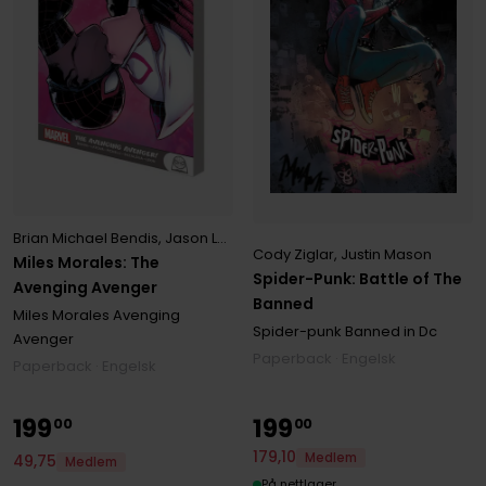
Brian Michael Bendis
,
Jason Latour
,
Sara Pichelli
Cody Ziglar
,
Justin Mason
Miles Morales: The
Spider-Punk: Battle of The
Avenging Avenger
Banned
Miles Morales Avenging
Spider-punk Banned in Dc
Avenger
Paperback · Engelsk
Paperback · Engelsk
199
199
00
00
179
,
10
Medlem
49
,
75
Medlem
På nettlager