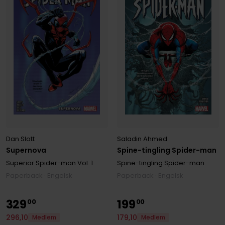
Dan Slott
Saladin Ahmed
Supernova
Spine-tingling Spider-man
Superior Spider-man
Vol. 1
Spine-tingling Spider-man
Paperback · Engelsk
Paperback · Engelsk
329
199
00
00
296
,
10
179
,
10
Medlem
Medlem