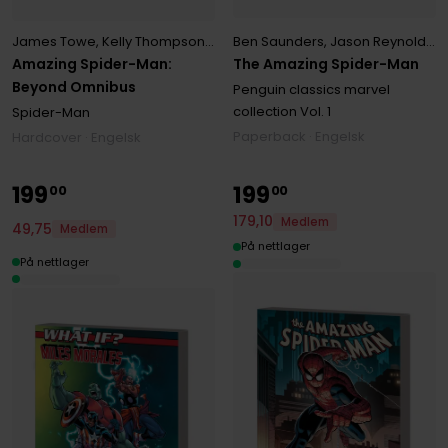
Ben Saunders
,
Jason Reynolds
,
S
James Towe
,
Kelly Thompson
,
Zeb Wells
The Amazing Spider-Man
Amazing Spider-Man:
Beyond Omnibus
Penguin classics marvel
collection
Vol. 1
Spider-Man
Paperback · Engelsk
Hardcover · Engelsk
199
199
00
00
179
,
10
Medlem
49
,
75
Medlem
På nettlager
På nettlager