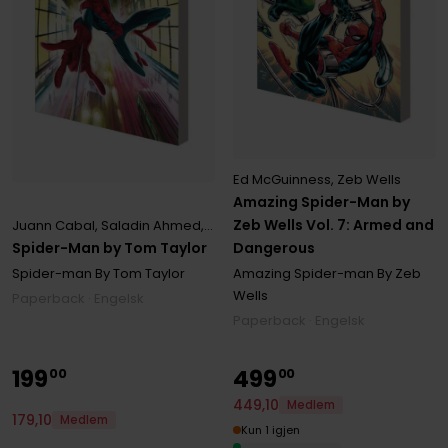
Ed McGuinness
,
Zeb Wells
Amazing Spider-Man by
Zeb Wells Vol. 7: Armed and
Juann Cabal
,
Saladin Ahmed
,
Tom Taylor
Spider-Man by Tom Taylor
Dangerous
Spider-man By Tom Taylor
Amazing Spider-man By Zeb
Wells
Paperback · Engelsk
Paperback · Engelsk
199
499
00
00
449
,
10
Medlem
179
,
10
Medlem
Kun 1 igjen