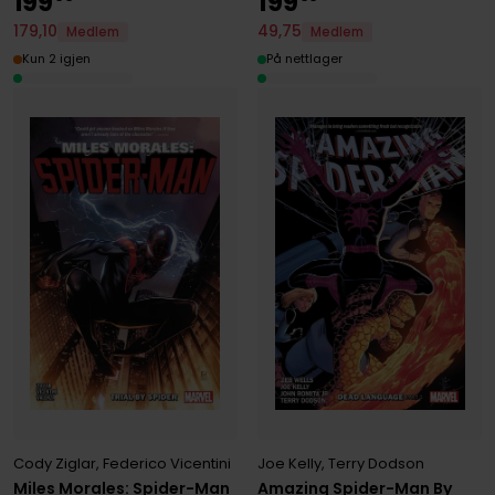
199
199
179
,
10
49
,
75
Medlem
Medlem
Kun 2 igjen
På nettlager
Cody Ziglar
,
Federico Vicentini
Joe Kelly
,
Terry Dodson
Miles Morales: Spider-Man
Amazing Spider-Man By