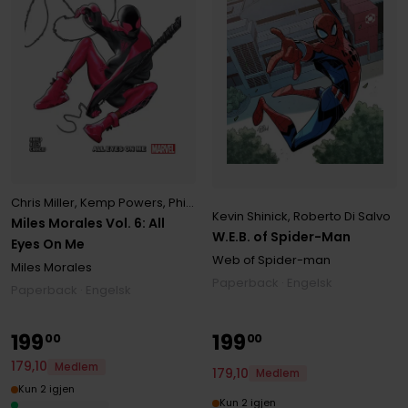
Chris Miller
,
Kemp Powers
,
Phil Lord
Kevin Shinick
,
Roberto Di Salvo
Miles Morales Vol. 6: All
W.E.B. of Spider-Man
Eyes On Me
Web of Spider-man
Miles Morales
Paperback · Engelsk
Paperback · Engelsk
199
199
00
00
179
,
10
Medlem
179
,
10
Medlem
Kun 2 igjen
Kun 2 igjen