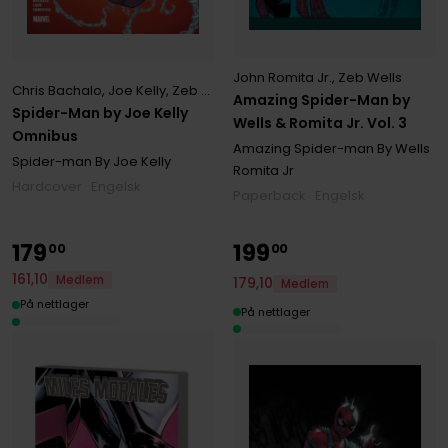
John Romita Jr.
,
Zeb Wells
Chris Bachalo
,
Joe Kelly
,
Zeb Wells
Amazing Spider-Man by
Spider-Man by Joe Kelly
Wells & Romita Jr. Vol. 3
Omnibus
Amazing Spider-man By Wells
Spider-man By Joe Kelly
Romita Jr
Hardcover · Engelsk
Paperback · Engelsk
179
199
00
00
161
,
10
Medlem
179
,
10
Medlem
På nettlager
På nettlager