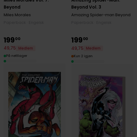
Miles Morales Vol. 7:
Amazing Spider-Man:
Beyond
Beyond Vol. 3
Miles Morales
Amazing Spider-man Beyond
Paperback · Engelsk
Paperback · Engelsk
199
199
00
00
49
,
75
49
,
75
Medlem
Medlem
På nettlager
Kun 2 igjen