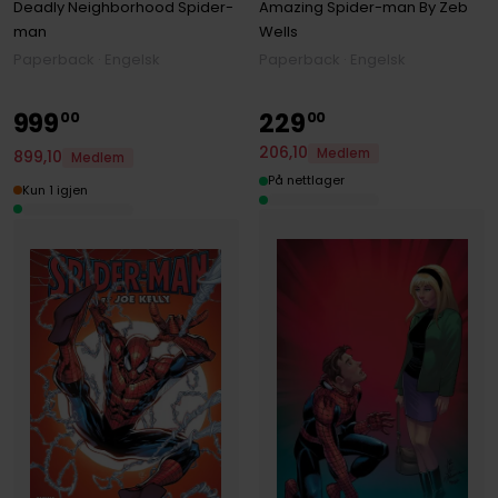
Deadly Neighborhood Spider-
Amazing Spider-man By Zeb
man
Wells
Paperback · Engelsk
Paperback · Engelsk
999
229
00
00
206
,
10
Medlem
899
,
10
Medlem
På nettlager
Kun 1 igjen