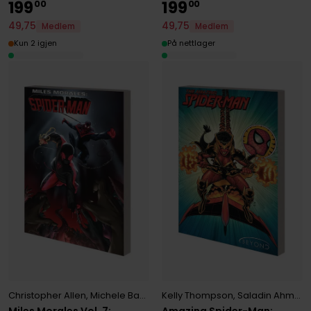
199
199
00
00
49
,
75
49
,
75
Medlem
Medlem
Kun 2 igjen
På nettlager
Christopher Allen
,
Michele Bandini
,
Kelly Thompson
Saladin Ahmed
,
Saladin Ahmed