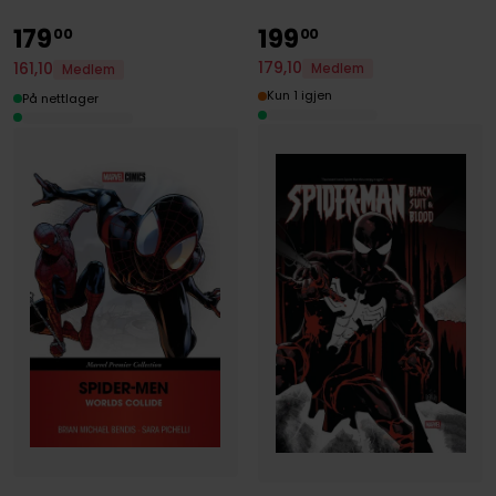
179
199
00
00
179
,
10
161
,
10
Medlem
Medlem
Kun 1 igjen
På nettlager