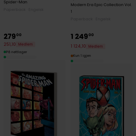
Spider-Man
Modern Era Epic Collection
Vol.
Paperback · Engelsk
1
Paperback · Engelsk
279
1
249
00
00
251
,
10
Medlem
1
124
,
10
Medlem
På nettlager
Kun 1 igjen