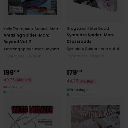
Greg Land
,
Peter David
Kelly Thompson
,
Saladin Ahmed
,
Zeb Wells
Symbiote Spider-Man:
Amazing Spider-Man:
Crossroads
Beyond Vol. 2
Symbiote Spider-man
Vol. 4
Amazing Spider-man Beyond
Paperback · Engelsk
Paperback · Engelsk
199
179
00
00
49
,
75
Medlem
44
,
75
Medlem
Kun 2 igjen
På nettlager