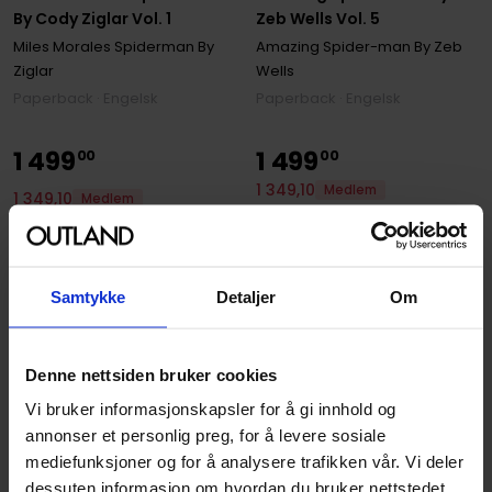
By Cody Ziglar Vol. 1
Zeb Wells Vol. 5
Miles Morales Spiderman By
Amazing Spider-man By Zeb
Ziglar
Wells
Paperback · Engelsk
Paperback · Engelsk
1
499
1
499
00
00
1
349
,
10
Medlem
1
349
,
10
Medlem
På nettlager
Kun 1 igjen
Samtykke
Detaljer
Om
Denne nettsiden bruker cookies
Vi bruker informasjonskapsler for å gi innhold og
annonser et personlig preg, for å levere sosiale
mediefunksjoner og for å analysere trafikken vår. Vi deler
dessuten informasjon om hvordan du bruker nettstedet