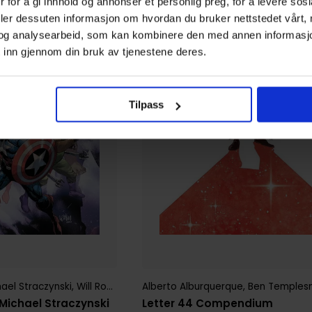
 for å gi innhold og annonser et personlig preg, for å levere sos
deler dessuten informasjon om hvordan du bruker nettstedet vårt,
og analysearbeid, som kan kombinere den med annen informasjon d
 inn gjennom din bruk av tjenestene deres.
Tilpass
hael Straczynski
,
Will Robson
Alberto Alburquerque
,
Ben Temples
 Michael Straczynski
Letter 44 Compendium