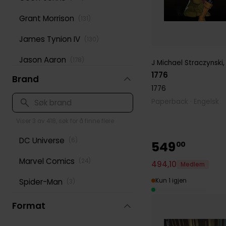
Grant Morrison
(
131
)
James Tynion IV
(
130
)
Jason Aaron
(
178
)
J Michael Straczynski
1776
Brand
Jeff Lemire
(
167
)
1776
Jonathan Hickman
Paperback · Engelsk
(
116
)
Mark Waid
Viser 3 av 418, søk for å finne flere
(
202
)
DC Universe
(
6
)
Mike Mignola
549
(
144
)
00
Marvel Comics
(
24
)
Peter David
494
,
10
(
125
)
Medlem
Spider-Man
Kun 1 igjen
(
3
)
Rick Remender
(
124
)
Robert Kirkman
Format
(
169
)
Roy Thomas
(
125
)