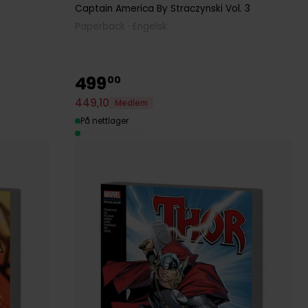
Captain America By Straczynski
Vol. 3
Paperback · Engelsk
499
00
449
,
10
Medlem
På nettlager