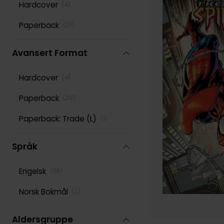
Hardcover
(
4
)
Scott Snyder
(
122
)
Paperback
(
37
)
Stan Lee
(
152
)
Avansert Format
Various
(
277
)
Hardcover
(
4
)
Paperback
(
29
)
Paperback: Trade (L)
(
1
)
Språk
Engelsk
(
39
)
Norsk Bokmål
(
2
)
Aldersgruppe