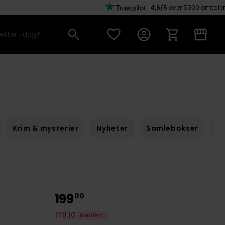
4,6/5
over 5000 omtaler
Krim & mysterier
Nyheter
Samlebokser
Sc
199
00
179
,
10
Medlem