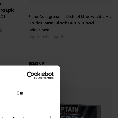
r.
ra Epic
 Of
Elena Casagrande
,
J Michael Straczynski
,
J M Dematteis
Spider-Man: Black Suit & Blood
Spider-Man
c
Paperback · Engelsk
199
00
179
,
10
Medlem
Kun 1 igjen
Om