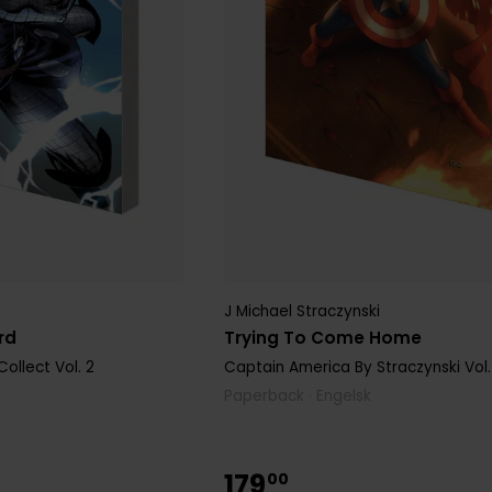
J Michael Straczynski
rd
Trying To Come Home
Collect
Vol. 2
Captain America By Straczynski
Vol.
Paperback · Engelsk
179
00