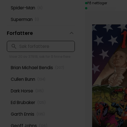
På nettlager
Spider-Man
(
6
)
Superman
(
1
)
Forfattere
Viser 20 av 37918, søk for å finne flere
Brian Michael Bendis
(
207
)
Cullen Bunn
(
134
)
Dark Horse
(
315
)
Ed Brubaker
(
125
)
Garth Ennis
(
135
)
Geoff Johns
(
136
)