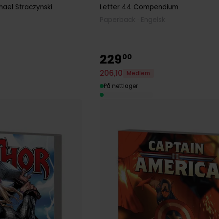
hael Straczynski
Letter 44 Compendium
Paperback · Engelsk
229
00
206
,
10
Medlem
På nettlager