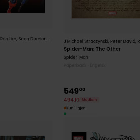
,
Ron Lim
,
Sean Damien Hill
J Michael Straczynski
,
Peter David
,
R
Spider-Man: The Other
Spider-Man
Paperback · Engelsk
549
00
494
,
10
Medlem
Kun 1 igjen