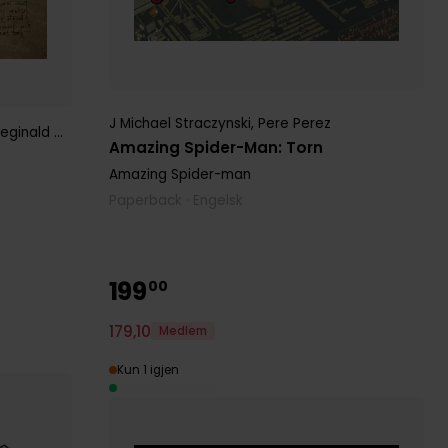
J Michael Straczynski
,
Pere Perez
eginald Hudlin
Amazing Spider-Man: Torn
Amazing Spider-man
Paperback · Engelsk
199
00
179
,
10
Medlem
Kun 1 igjen