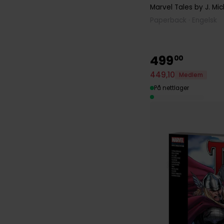
Marvel Tales by J. Mic
Paperback · Engelsk
499
00
449
,
10
Medlem
På nettlager