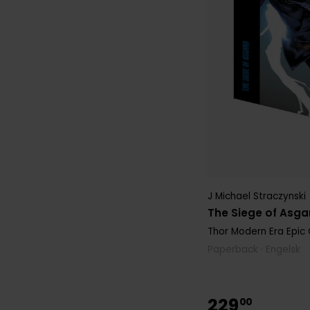
J Michael Straczynski
The Siege of Asga
Thor Modern Era Epic 
Paperback · Engelsk
229
00