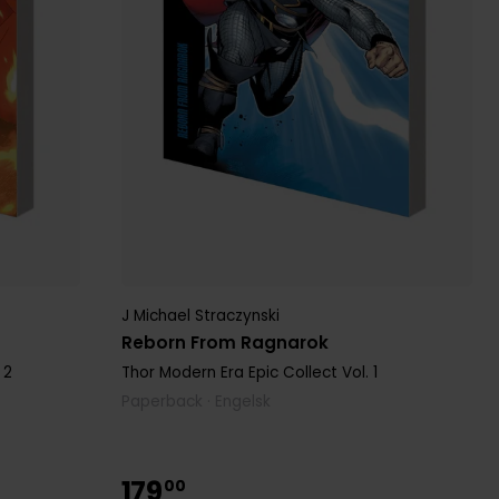
J Michael Straczynski
Reborn From Ragnarok
 2
Thor Modern Era Epic Collect
Vol. 1
Paperback · Engelsk
179
00