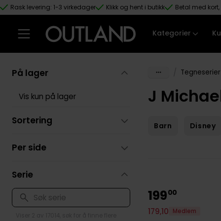
Rask levering: 1-3 virkedager
Klikk og hent i butikk
Betal med kort, 
Hopp til hovedinnhold
Kategorier
Ku
På lager
/
Tegneserier
J Michae
Vis kun på lager
Sortering
Barn
Disney
Per side
Serie
199
00
179
,
10
Medlem
Viser 2 av 17014, søk for å finne flere