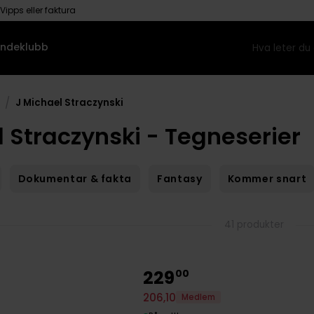
Vipps eller faktura
ndeklubb
/
J Michael Straczynski
l Straczynski - Tegneserier
Dokumentar & fakta
Fantasy
Kommer snart
41 produkter
229
00
206
,
10
Medlem