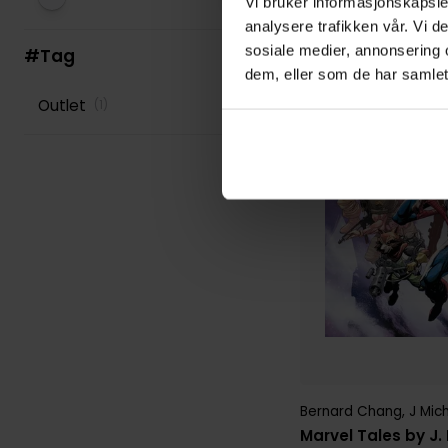
Vi bruker informasjonskapsler
analysere trafikken vår. Vi 
sosiale medier, annonsering 
#Tag
dem, eller som de har samlet
Outlet
(
1
)
Bernard Chang
,
J Mic
Marvel Tales by J.