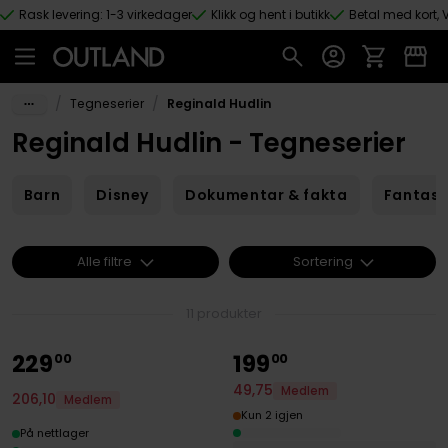
Rask levering: 1-3 virkedager
Klikk og hent i butikk
Betal med kort, V
Hopp til hovedinnhold
/
/
Tegneserier
Reginald Hudlin
Reginald Hudlin - Tegneserier
Barn
Disney
Dokumentar & fakta
Fantas
Alle filtre
Sortering
11 produkter
229
199
00
00
49
,
75
Medlem
206
,
10
Medlem
Kun 2 igjen
På nettlager