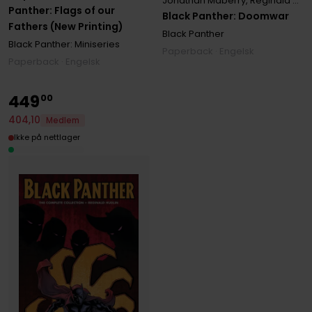
Jonathan Maberry
,
Reginald Hudlin
Panther: Flags of our
Black Panther: Doomwar
Fathers (New Printing)
Black Panther
Black Panther: Miniseries
Paperback · Engelsk
Paperback · Engelsk
449
00
404
,
10
Medlem
Ikke på nettlager