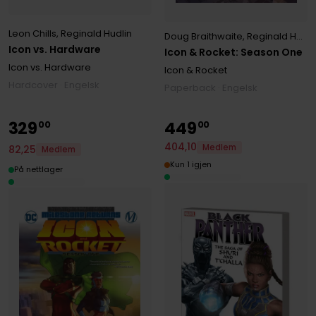
Leon Chills
,
Reginald Hudlin
Doug Braithwaite
,
Reginald Hudlin
Icon vs. Hardware
Icon & Rocket: Season One
Icon vs. Hardware
Icon & Rocket
Hardcover · Engelsk
Paperback · Engelsk
329
449
00
00
404
,
10
Medlem
82
,
25
Medlem
Kun 1 igjen
På nettlager