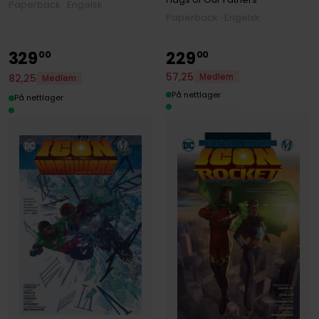
Paperback · Engelsk
Paperback · Engelsk
329
229
00
00
57
,
25
82
,
25
Medlem
Medlem
På nettlager
På nettlager