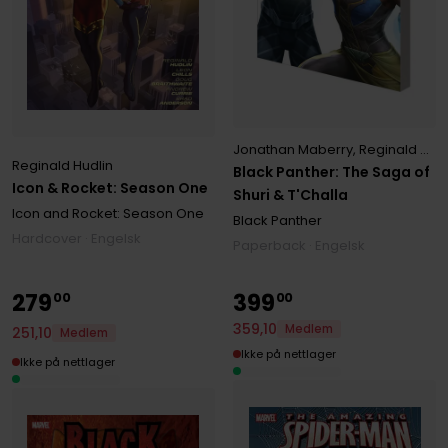
Jonathan Maberry
,
Reginald Hudlin
Reginald Hudlin
Black Panther: The Saga of
Icon & Rocket: Season One
Shuri & T'Challa
Icon and Rocket: Season One
Black Panther
Hardcover · Engelsk
Paperback · Engelsk
279
399
00
00
359
,
10
Medlem
251
,
10
Medlem
Ikke på nettlager
Ikke på nettlager