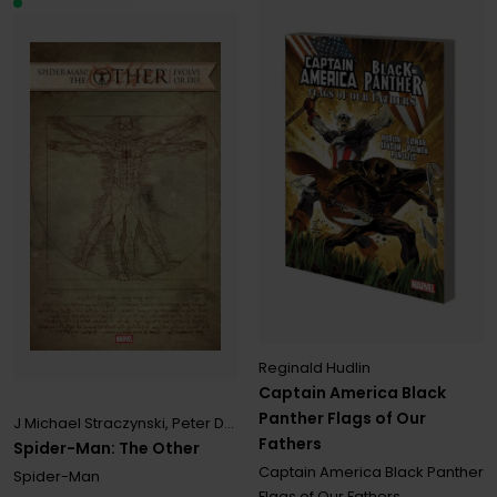
Reginald Hudlin
Captain America Black
Panther Flags of Our
J Michael Straczynski
,
Peter David
,
Reginald Hudlin
Fathers
Spider-Man: The Other
Captain America Black Panther
Spider-Man
Flags of Our Fathers