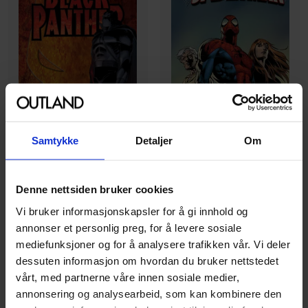
Samtykke
Detaljer
Om
J Michael Straczynski
,
Mike Deodato
Denne nettsiden bruker cookies
John Romita
,
Reginald Hudlin
Amazing Spider-man By
Vi bruker informasjonskapsler for å gi innhold og
Black Panther: Who is the
Jms - Ultimate Collection
annonser et personlig preg, for å levere sosiale
Black Panther
Book 4
mediefunksjoner og for å analysere trafikken vår. Vi deler
Black Panther
Vol. 1
Spider-Man
Vol. 4
dessuten informasjon om hvordan du bruker nettstedet
Paperback · Engelsk
Paperback · Engelsk
vårt, med partnerne våre innen sosiale medier,
annonsering og analysearbeid, som kan kombinere den
00
00