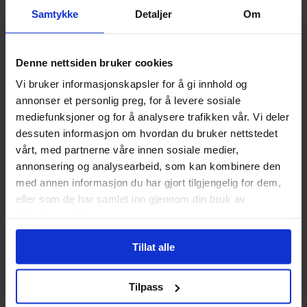
Samtykke
Detaljer
Om
Denne nettsiden bruker cookies
Brad Anderson
,
Danny Miki
,
Francis Portela
Vi bruker informasjonskapsler for å gi innhold og
Danny Miki
,
Greg Capullo
,
Kevin Conrad
,
Todd McFarlane
,
Tony Dani
Hyde Street Volume 2
annonser et personlig preg, for å levere sosiale
Spawn: Origins Volume 8
HYDE STREET
Vol. 2
mediefunksjoner og for å analysere trafikken vår. Vi deler
Spawn Origins
Vol. 8
dessuten informasjon om hvordan du bruker nettstedet
Paperback · Engelsk
Paperback · Engelsk
vårt, med partnerne våre innen sosiale medier,
annonsering og analysearbeid, som kan kombinere den
329
329
00
00
med annen informasjon du har gjort tilgjengelig for dem,
296
,
10
Medlem
eller som de har samlet inn gjennom din bruk av
296
,
10
Ikke på nettlager
Medlem
tjenestene deres.
Tillat alle
Ikke på nettlager
Tilpass