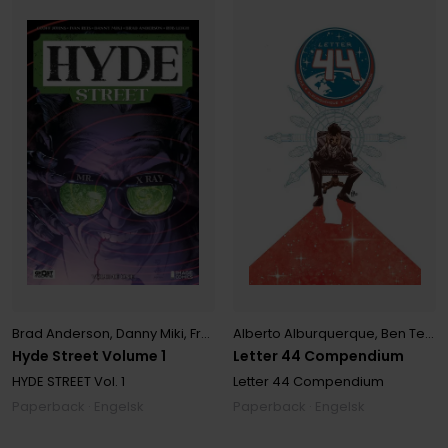
Brad Anderson
,
Danny Miki
,
Francis Portella
Alberto Alburquerque
,
Geoff Johns
,
,
Ivan Reis
Ben Templesmith
Hyde Street Volume 1
Letter 44 Compendium
HYDE STREET
Vol. 1
Letter 44 Compendium
Paperback · Engelsk
Paperback · Engelsk