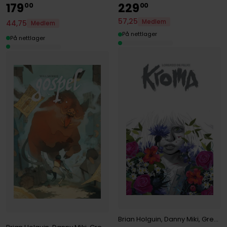
179
229
00
00
57
,
25
Medlem
44
,
75
Medlem
På nettlager
På nettlager
Brian Holguin
,
Danny Miki
,
Greg Capullo