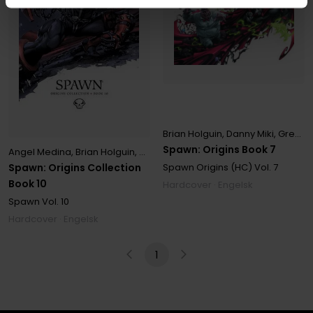
Brian Holguin
,
Danny Miki
,
Greg Capullo
Spawn: Origins Book 7
Angel Medina
,
Brian Holguin
,
Clayton Crain
,
Danny Miki
,
Todd McFar
Spawn Origins (HC)
Vol. 7
Spawn: Origins Collection
Book 10
Hardcover · Engelsk
Spawn
Vol. 10
Hardcover · Engelsk
1