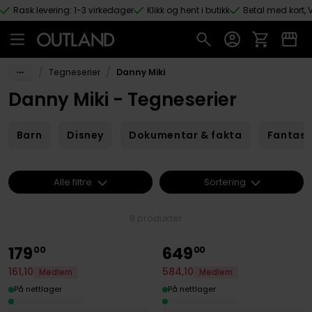
Rask levering: 1-3 virkedager
Klikk og hent i butikk
Betal med kort, V
Hopp til hovedinnhold
/
/
Tegneserier
Danny Miki
Danny Miki - Tegneserier
Barn
Disney
Dokumentar & fakta
Fantas
Alle filtre
Sortering
8 produkter
179
649
00
00
161
,
10
584
,
10
Medlem
Medlem
På nettlager
På nettlager