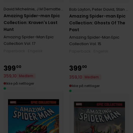
David Michelinie
,
J M Dematteis
,
Peter David
Bob Layton
,
Peter David
,
Stan Lee
Amazing Spider-man Epic
Amazing Spider-man Epic
Collection: Kraven's Last
Collection: Ghosts Of The
Hunt
Past
Amazing Spider-Man Epic
Amazing Spider-Man Epic
Collection
Vol. 17
Collection
Vol. 15
Paperback · Engelsk
Paperback · Engelsk
399
399
00
00
359
,
10
Medlem
359
,
10
Medlem
Ikke på nettlager
Ikke på nettlager