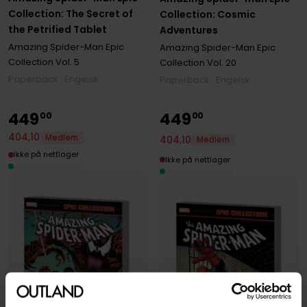
Collection: The Secret of
Collection: Cosmic
the Petrified Tablet
Adventures
Amazing Spider-Man Epic
Amazing Spider-Man Epic
Collection
Vol. 5
Collection
Vol. 20
Paperback · Engelsk
Paperback · Engelsk
449
449
00
00
404
,
10
Medlem
404
,
10
Medlem
Ikke på nettlager
Ikke på nettlager