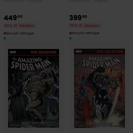
Paperback · Engelsk
Paperback · Engelsk
449
399
00
00
359
,
10
404
,
10
Medlem
Medlem
Ikke på nettlager
Ikke på nettlager