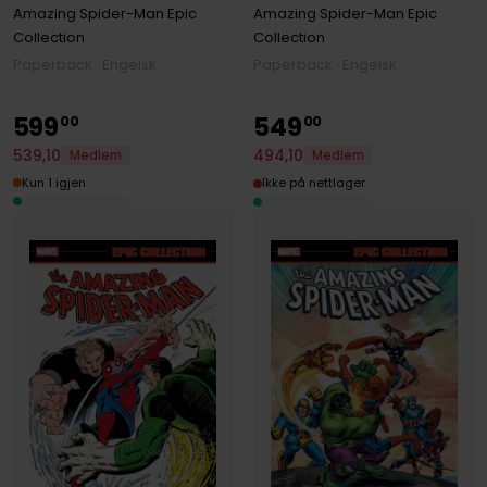
Amazing Spider-Man Epic
Amazing Spider-Man Epic
Collection
Collection
Paperback · Engelsk
Paperback · Engelsk
599
549
00
00
539
,
10
494
,
10
Medlem
Medlem
Kun 1 igjen
Ikke på nettlager