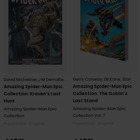
Gerry Conway
,
Gil Kane
,
Stan Lee
David Michelinie
,
J M Dematteis
,
Peter David
Amazing Spider-Man Epic
Amazing Spider-Man Epic
Collection: The Goblin's
Collection: Kraven's Last
Last Stand
Hunt
Amazing Spider-Man Epic
Amazing Spider-Man Epic
Collection
Vol. 7
Collection
Paperback · Engelsk
Paperback · Engelsk