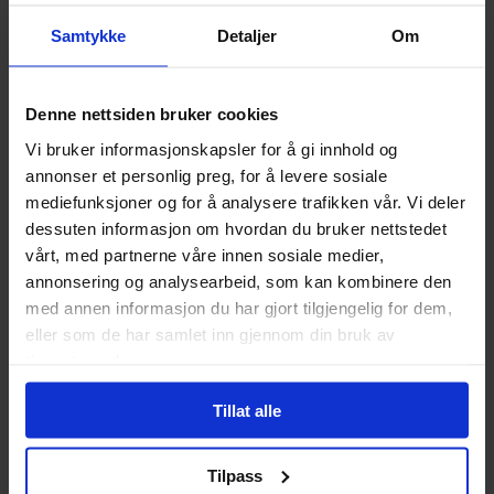
Samtykke
Detaljer
Om
Denne nettsiden bruker cookies
Vi bruker informasjonskapsler for å gi innhold og
David Michelinie
,
J M Dematteis
,
Terry Kavanagh
Arnold Drake
,
Gary Friedrich
,
Stan
annonser et personlig preg, for å levere sosiale
Amazing Spider-Man Epic
Amazing Spider-Man Epic
mediefunksjoner og for å analysere trafikken vår. Vi deler
Collection: Maximum
Collection: The Goblin Lives
dessuten informasjon om hvordan du bruker nettstedet
Carnage
Amazing Spider-Man Epic
vårt, med partnerne våre innen sosiale medier,
Amazing Spider-Man Epic
Collection
Vol. 4
annonsering og analysearbeid, som kan kombinere den
Collection
Vol. 25
Paperback · Engelsk
med annen informasjon du har gjort tilgjengelig for dem,
Paperback · Engelsk
eller som de har samlet inn gjennom din bruk av
tjenestene deres.
449
449
00
00
404
,
10
404
,
10
Medlem
Medlem
Tillat alle
Ikke på nettlager
Ikke på nettlager
Tilpass