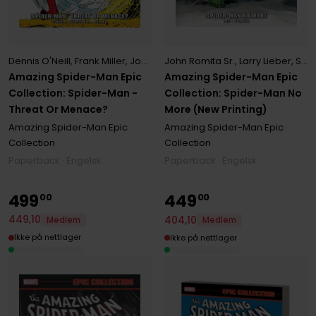
John Romita Sr.
,
Larry Lieber
,
Stan Lee
Dennis O'Neill
,
Frank Miller
,
John Romita Jr.
Amazing Spider-Man Epic
Amazing Spider-Man Epic
Collection: Spider-Man No
Collection: Spider-Man -
More (New Printing)
Threat Or Menace?
Amazing Spider-Man Epic
Amazing Spider-Man Epic
Collection
Collection
Paperback · Engelsk
Paperback · Engelsk
499
449
00
00
449
,
10
404
,
10
Medlem
Medlem
Ikke på nettlager
Ikke på nettlager