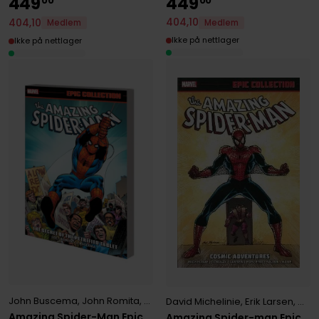
449
449
00
00
404
,
10
404
,
10
Medlem
Medlem
Ikke på nettlager
Ikke på nettlager
John Buscema
,
John Romita
,
Stan Lee
David Michelinie
,
Erik Larsen
,
Ger
Amazing Spider-Man Epic
Amazing Spider-man Epic