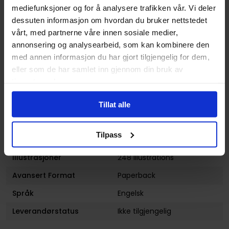
mediefunksjoner og for å analysere trafikken vår. Vi deler
Latour
og
Sara Pichelli
dessuten informasjon om hvordan du bruker nettstedet
Sjanger
Science-Fiction
,
Superhelt
vårt, med partnerne våre innen sosiale medier,
og
Fantasy
annonsering og analysearbeid, som kan kombinere den
Illustratør
Sara Pichelli
med annen informasjon du har gjort tilgjengelig for dem,
eller som de har samlet inn gjennom din bruk av
Antall Sider
248
tjenestene deres.
Utgiver
Marvel Comics
Tillat alle
Lanseringsdato
31.01.2023
(dd.mm.yyyy)
Tilpass
Aldersgruppe
Voksen
Illustrasjoner
248 Illustrations
Avansert Format
Paperback
Språk
Engelsk
Leverandørstatus
Ikke tilgjengelig