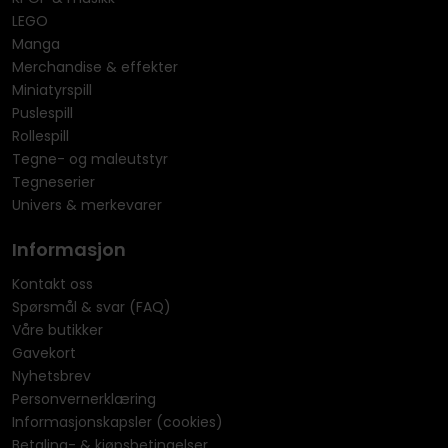
LEGO
Manga
Merchandise & effekter
Miniatyrspill
Puslespill
Rollespill
Tegne- og maleutstyr
Tegneserier
Univers & merkevarer
Informasjon
Kontakt oss
Spørsmål & svar (FAQ)
Våre butikker
Gavekort
Nyhetsbrev
Personvernerklæring
Informasjonskapsler (cookies)
Betaling- & kjøpsbetingelser