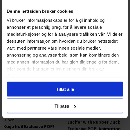
Funko POP! Heroes
Funko POP! Disney
POP! Figur
Denne nettsiden bruker cookies
POP! Figur
Vi bruker informasjonskapsler for å gi innhold og
229
229
00
00
annonser et personlig preg, for å levere sosiale
mediefunksjoner og for å analysere trafikken vår. Vi deler
På nettlager
På nettlager
dessuten informasjon om hvordan du bruker nettstedet
vårt, med partnerne våre innen sosiale medier,
annonsering og analysearbeid, som kan kombinere den
med annen informasjon du har gjort tilgjengelig for dem,
eller som de har samlet inn gjennom din bruk av
tjenestene deres.
Tillat alle
Tilpass
Funko
Funko
Lucifer with Rubber Duck
Kaiju No8 Exclusive POP!
Exclusive POP! Animation