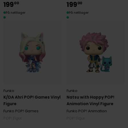
199
199
00
00
På nettlager
På nettlager
Funko
Funko
K/DA Ahri POP! Games Vinyl
Natsu with Happy POP!
Figure
Animation Vinyl Figure
Funko POP! Games
Funko POP! Animation
POP! Figur
POP! Figur