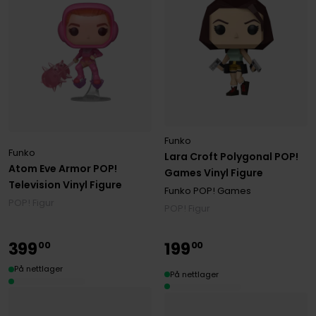
Funko
Funko
Lara Croft Polygonal POP!
Atom Eve Armor POP!
Games Vinyl Figure
Television Vinyl Figure
Funko POP! Games
POP! Figur
POP! Figur
399
199
00
00
På nettlager
På nettlager