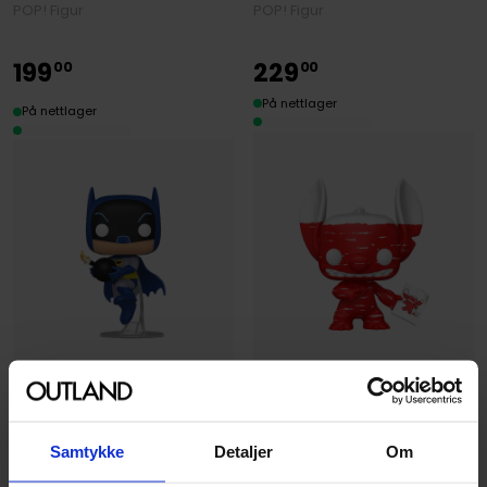
POP! Figur
POP! Figur
199
229
00
00
På nettlager
På nettlager
Funko
Funko
Stitch Badness Level
Batman with Bomb POP!
Exclusive POP! Disney Vinyl
Samtykke
Detaljer
Om
Heroes
Figure