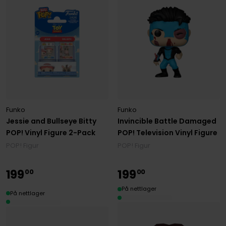
Funko
Funko
Jessie and Bullseye Bitty
Invincible Battle Damaged
POP! Vinyl Figure 2-Pack
POP! Television Vinyl Figure
POP! Figur
POP! Figur
199
199
00
00
På nettlager
På nettlager