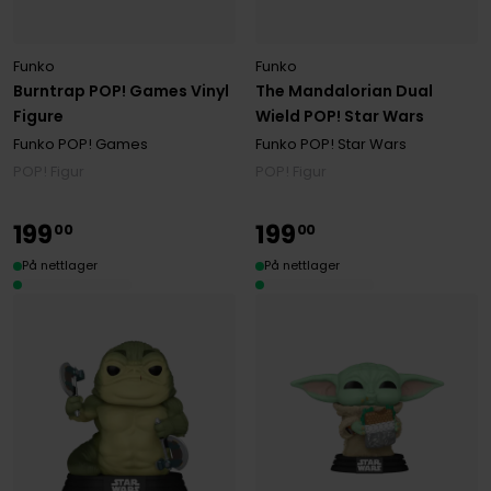
Funko
Funko
Burntrap POP! Games Vinyl
The Mandalorian Dual
Figure
Wield POP! Star Wars
Funko POP! Games
Funko POP! Star Wars
POP! Figur
POP! Figur
199
199
00
00
På nettlager
På nettlager