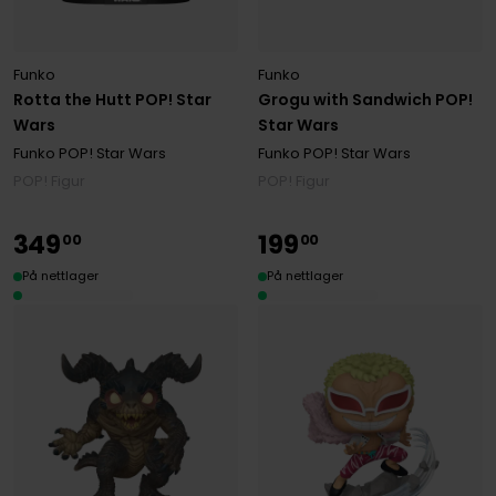
Funko
Funko
Rotta the Hutt POP! Star
Grogu with Sandwich POP!
Wars
Star Wars
Funko POP! Star Wars
Funko POP! Star Wars
POP! Figur
POP! Figur
349
199
00
00
På nettlager
På nettlager