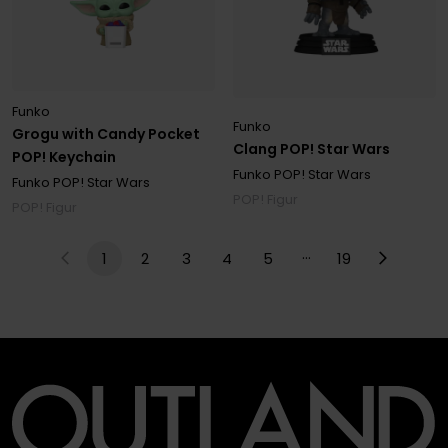
Funko
Funko
Grogu with Candy Pocket
Clang POP! Star Wars
POP! Keychain
Funko POP! Star Wars
Funko POP! Star Wars
POP! Figur
POP! Figur
…
1
2
3
4
5
19