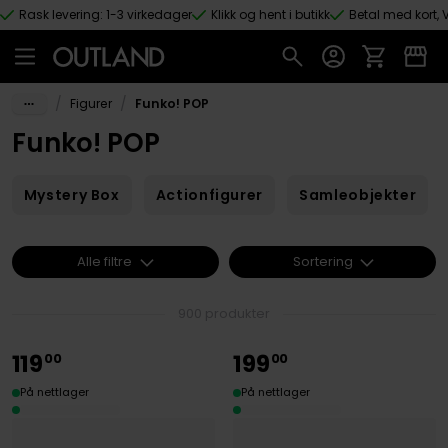
Rask levering: 1-3 virkedager
Klikk og hent i butikk
Betal med kort, V
Hopp til hovedinnhold
/
/
Figurer
Funko! POP
Funko! POP
Mystery Box
Actionfigurer
Samleobjekter
Alle filtre
Sortering
900 produkter
119
199
00
00
På nettlager
På nettlager