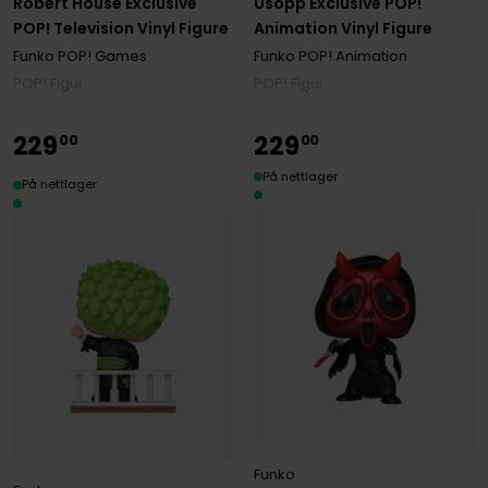
Robert House Exclusive
Usopp Exclusive POP!
POP! Television Vinyl Figure
Animation Vinyl Figure
Funko POP! Games
Funko POP! Animation
POP! Figur
POP! Figur
229
229
00
00
På nettlager
På nettlager
Funko