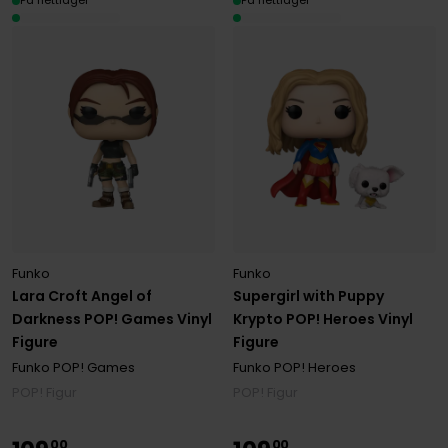
På nettlager
På nettlager
Funko
Funko
Lara Croft Angel of
Supergirl with Puppy
Darkness POP! Games Vinyl
Krypto POP! Heroes Vinyl
Figure
Figure
Funko POP! Games
Funko POP! Heroes
POP! Figur
POP! Figur
00
00