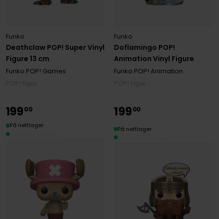
Funko
Funko
Deathclaw POP! Super Vinyl
Doflamingo POP!
Figure 13 cm
Animation Vinyl Figure
Funko POP! Games
Funko POP! Animation
POP! Figur
POP! Figur
199
199
00
00
På nettlager
På nettlager