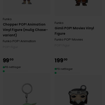
Funko
Funko
Chopper POP! Animation
Gimli POP! Movies Vinyl
Vinyl Figure (mulig Chase-
Figure
variant)
Funko POP! Movies
Funko POP! Animation
POP! Figur
POP! Figur
99
199
00
00
På nettlager
På nettlager