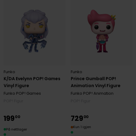
Funko
Funko
K/DA Evelynn POP! Games
Prince Gumball POP!
Vinyl Figure
Animation Vinyl Figure
Funko POP! Games
Funko POP! Animation
POP! Figur
POP! Figur
199
729
00
00
Kun 1 igjen
På nettlager