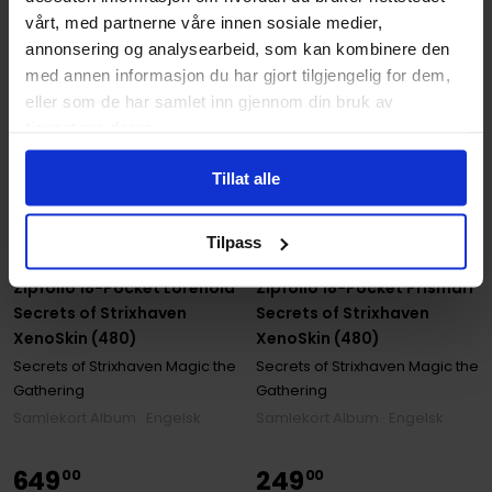
vårt, med partnerne våre innen sosiale medier,
annonsering og analysearbeid, som kan kombinere den
med annen informasjon du har gjort tilgjengelig for dem,
eller som de har samlet inn gjennom din bruk av
tjenestene deres.
Tillat alle
Tilpass
Ultimate Guard
Ultimate Guard
Zipfolio 18-Pocket Lorehold
Zipfolio 18-Pocket Prismari
Secrets of Strixhaven
Secrets of Strixhaven
XenoSkin (480)
XenoSkin (480)
Secrets of Strixhaven Magic the
Secrets of Strixhaven Magic the
Gathering
Gathering
Samlekort Album · Engelsk
Samlekort Album · Engelsk
649
249
00
00