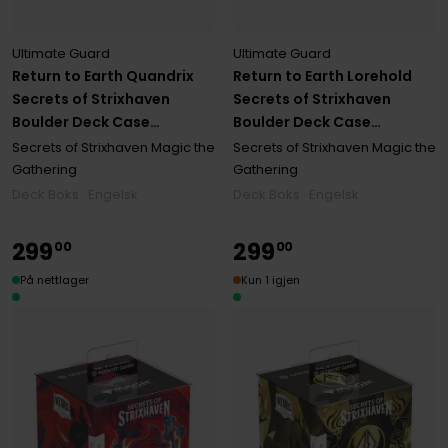
Ultimate Guard
Ultimate Guard
Return to Earth Quandrix
Return to Earth Lorehold
Secrets of Strixhaven
Secrets of Strixhaven
Boulder Deck Case
Boulder Deck Case
Standard Size (100+)
Standard Size (100+)
Secrets of Strixhaven Magic the
Secrets of Strixhaven Magic the
Gathering
Gathering
Deck Boks · Engelsk
Deck Boks · Engelsk
299
299
00
00
På nettlager
Kun 1 igjen