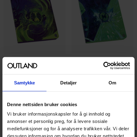
Ultimate Guard
Ultimate Guard
Zipfolio 18-Pocket
Zipfolio 18-Pocket
Quandrix Secrets of
Witherbloom Secrets of
Strixhaven XenoSkin (480)
Strixhaven XenoSkin (480)
Samtykke
Detaljer
Om
Secrets of Strixhaven Magic the
Secrets of Strixhaven Magic the
Gathering
Gathering
Samlekort Album · Engelsk
Samlekort Album · Engelsk
Denne nettsiden bruker cookies
Vi bruker informasjonskapsler for å gi innhold og
649
649
00
00
annonser et personlig preg, for å levere sosiale
mediefunksjoner og for å analysere trafikken vår. Vi deler
På nettlager
På nettlager
dessuten informasjon om hvordan du bruker nettstedet