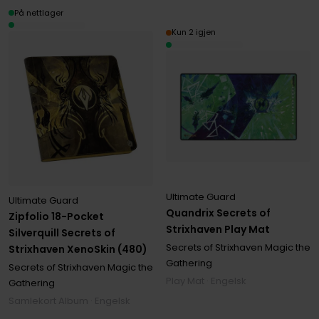
På nettlager
Kun 2 igjen
Ultimate Guard
Ultimate Guard
Quandrix Secrets of
Zipfolio 18-Pocket
Strixhaven Play Mat
Silverquill Secrets of
Secrets of Strixhaven Magic the
Strixhaven XenoSkin (480)
Gathering
Secrets of Strixhaven Magic the
Play Mat · Engelsk
Gathering
Samlekort Album · Engelsk