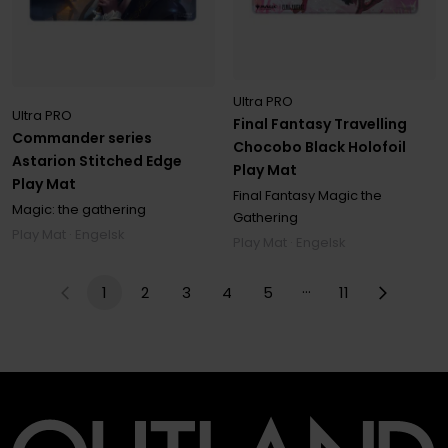
Ultra PRO
Ultra PRO
Final Fantasy Travelling
Commander series
Chocobo Black Holofoil
Astarion Stitched Edge
Play Mat
Play Mat
Final Fantasy Magic the
Magic: the gathering
Gathering
Play Mat · Engelsk
Play Mat · Engelsk
…
1
2
3
4
5
11