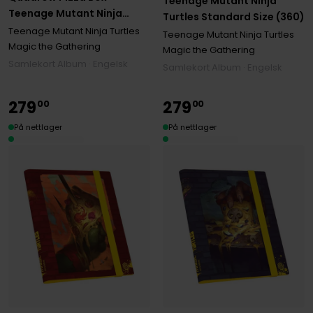
Teenage Mutant Ninja
Teenage Mutant Ninja
Turtles Standard Size (360)
Turtles XenoSkin (480)
Teenage Mutant Ninja Turtles
Teenage Mutant Ninja Turtles
Magic the Gathering
Magic the Gathering
Samlekort Album · Engelsk
Samlekort Album · Engelsk
279
279
00
00
På nettlager
På nettlager