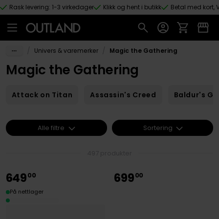
Rask levering: 1-3 virkedager
Klikk og hent i butikk
Betal med kort, V
Hopp til hovedinnhold
/
/
Univers & varemerker
Magic the Gathering
Magic the Gathering
Attack on Titan
Assassin's Creed
Baldur's Ga
Alle filtre
Sortering
497 produkter
649
699
00
00
På nettlager