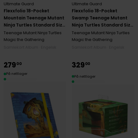
Ultimate Guard
Ultimate Guard
Flexxfolio 18-Pocket
Flexxfolio 18-Pocket
Mountain Teenage Mutant
Swamp Teenage Mutant
Ninja Turtles Standard Size
Ninja Turtles Standard Size
(360)
(360)
Teenage Mutant Ninja Turtles
Teenage Mutant Ninja Turtles
Magic the Gathering
Magic the Gathering
Samlekort Album · Engelsk
Samlekort Album · Engelsk
279
329
00
00
På nettlager
På nettlager