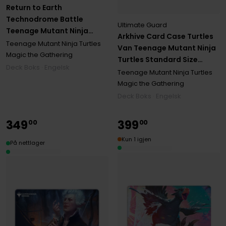
Return to Earth
Technodrome Battle
Ultimate Guard
Teenage Mutant Ninja
Arkhive Card Case Turtles
Turtles Boulder Deck Case
Teenage Mutant Ninja Turtles
Van Teenage Mutant Ninja
Standard Size (100+)
Magic the Gathering
Turtles Standard Size
Deck Boks · Engelsk
XenoSkin (400+)
Teenage Mutant Ninja Turtles
Magic the Gathering
Deck Boks · Engelsk
349
399
00
00
Kun 1 igjen
På nettlager