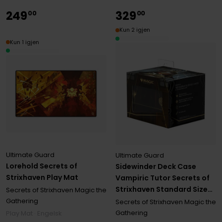
249
329
00
00
Kun 2 igjen
Kun 1 igjen
Ultimate Guard
Ultimate Guard
Lorehold Secrets of
Sidewinder Deck Case
Strixhaven Play Mat
Vampiric Tutor Secrets of
Strixhaven Standard Size
Secrets of Strixhaven Magic the
XenoSkin (100+)
Gathering
Secrets of Strixhaven Magic the
Gathering
Play Mat · Engelsk