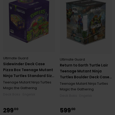
Ultimate Guard
Ultimate Guard
Sidewinder Deck Case
Return to Earth Turtle Lair
Pizza Box Teenage Mutant
Teenage Mutant Ninja
Ninja Turtles Standard Size
Turtles Boulder Deck Case
Xenoskin (133+)
Teenage Mutant Ninja Turtles
Standard Size (100+)
Teenage Mutant Ninja Turtles
Magic the Gathering
Magic the Gathering
Deck Boks · Engelsk
Deck Boks · Engelsk
299
599
00
00