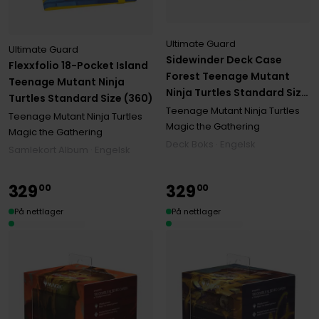
Ultimate Guard
Ultimate Guard
Sidewinder Deck Case
Flexxfolio 18-Pocket Island
Forest Teenage Mutant
Teenage Mutant Ninja
Ninja Turtles Standard Size
Turtles Standard Size (360)
Xenoskin (100+)
Teenage Mutant Ninja Turtles
Teenage Mutant Ninja Turtles
Magic the Gathering
Magic the Gathering
Deck Boks · Engelsk
Samlekort Album · Engelsk
329
329
00
00
På nettlager
På nettlager