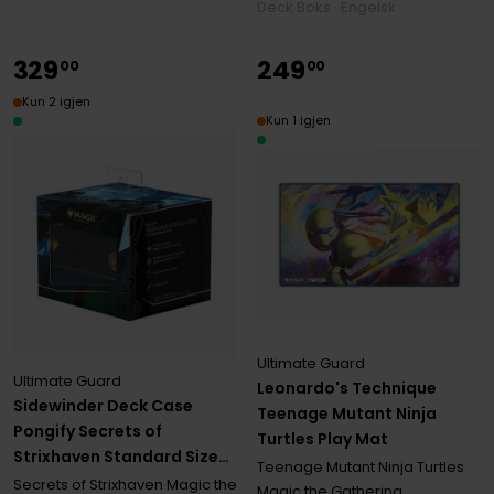
Deck Boks · Engelsk
329
249
00
00
Kun 2 igjen
Kun 1 igjen
Ultimate Guard
Ultimate Guard
Leonardo's Technique
Sidewinder Deck Case
Teenage Mutant Ninja
Pongify Secrets of
Turtles Play Mat
Strixhaven Standard Size
Teenage Mutant Ninja Turtles
XenoSkin (100+)
Secrets of Strixhaven Magic the
Magic the Gathering