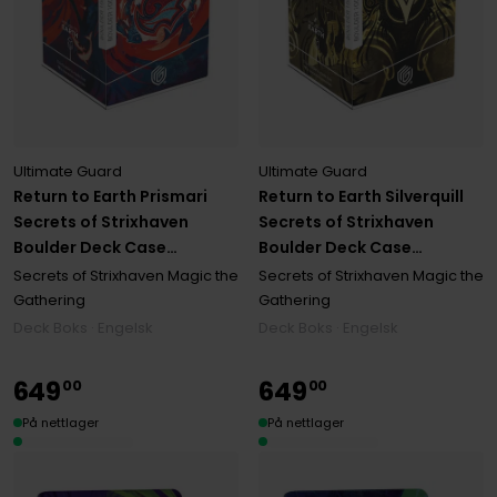
Ultimate Guard
Ultimate Guard
Return to Earth Prismari
Return to Earth Silverquill
Secrets of Strixhaven
Secrets of Strixhaven
Boulder Deck Case
Boulder Deck Case
Standard Size (100+)
Standard Size (100+)
Secrets of Strixhaven Magic the
Secrets of Strixhaven Magic the
Gathering
Gathering
Deck Boks · Engelsk
Deck Boks · Engelsk
649
649
00
00
På nettlager
På nettlager