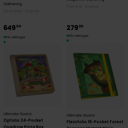
Gathering
Play Mat · Engelsk
Deck Boks · Engelsk
649
279
00
00
På nettlager
På nettlager
Ultimate Guard
Ultimate Guard
Zipfolio 24-Pocket
Flexxfolio 18-Pocket Forest
Quadrow Pizza Box