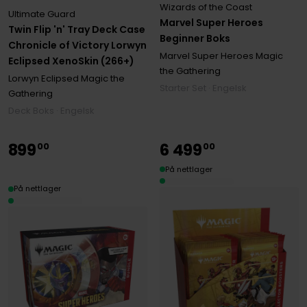
Wizards of the Coast
Ultimate Guard
Marvel Super Heroes
Twin Flip 'n' Tray Deck Case
Beginner Boks
Chronicle of Victory Lorwyn
Marvel Super Heroes Magic
Eclipsed XenoSkin (266+)
the Gathering
Lorwyn Eclipsed Magic the
Starter Set · Engelsk
Gathering
Deck Boks · Engelsk
899
6
499
00
00
På nettlager
På nettlager