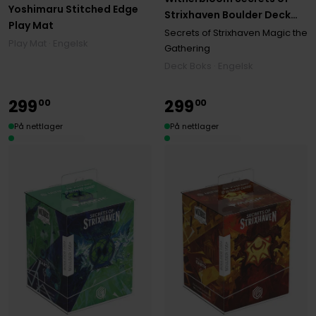
Yoshimaru Stitched Edge
Strixhaven Boulder Deck
Play Mat
Case Standard Size (100+)
Secrets of Strixhaven Magic the
Play Mat · Engelsk
Gathering
Deck Boks · Engelsk
299
299
00
00
På nettlager
På nettlager