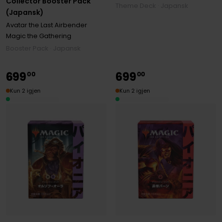
Collector Booster Pack
Theme Deck · Japansk
(Japansk)
Avatar the Last Airbender
Magic the Gathering
Booster Pack · Japansk
699
699
00
00
Kun 2 igjen
Kun 2 igjen