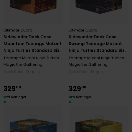
Ultimate Guard
Ultimate Guard
Sidewinder Deck Case
Sidewinder Deck Case
Mountain Teenage Mutant
Swamp Teenage Mutant
Ninja Turtles Standard Size
Ninja Turtles Standard Size
Xenoskin (100+)
Xenoskin (100+)
Teenage Mutant Ninja Turtles
Teenage Mutant Ninja Turtles
Magic the Gathering
Magic the Gathering
Deck Boks · Engelsk
Deck Boks · Engelsk
329
329
00
00
På nettlager
På nettlager