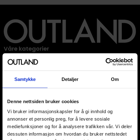
Våre kategorier
Brettspill
Bøker
Godteri, mat & drikke
Samtykke
Detaljer
Om
Hobby & fritid
Klær
Kortspill & samlekort
Denne nettsiden bruker cookies
KPOP & musikk
LEGO
Vi bruker informasjonskapsler for å gi innhold og
Manga
annonser et personlig preg, for å levere sosiale
Merchandise & effekter
mediefunksjoner og for å analysere trafikken vår. Vi deler
Miniatyrspill
dessuten informasjon om hvordan du bruker nettstedet
Puslespill