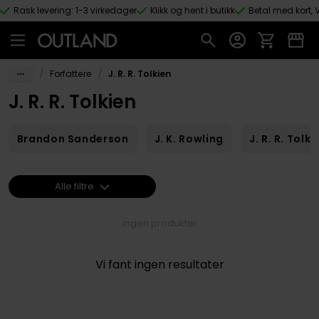
Rask levering: 1-3 virkedager
Klikk og hent i butikk
Betal med kort, V
Hopp til hovedinnhold
/
/
Forfattere
J. R. R. Tolkien
J. R. R. Tolkien
Brandon Sanderson
J. K. Rowling
J. R. R. Tolki
Alle filtre
ingen produkter
Vi fant ingen resultater