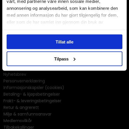
vårt, med partnerne våre innen sosiale medier,
Rollespill
annonsering og analysearbeid, som kan kombinere den
Tegne- og maleutstyr
med annen informasjon du har gjort tilgjengelig for dem,
Tegneserier
eller som de har samlet inn gjennom din bruk av
Univers & merkevarer
tjenestene deres.
Informasjon
Tillat alle
Kontakt oss
Spørsmål & svar (FAQ)
Tilpass
Våre butikker
Gavekort
Nyhetsbrev
Personvernerklæring
Informasjonskapsler (cookies)
Betaling- & kjøpsbetingelser
Frakt- & leveringsbetingelser
Retur & angrerett
Miljø & samfunnsansvar
Medlemsvilkår
Tilbakekallinger