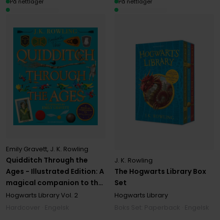
På nettlager
På nettlager
Emily Gravett
,
J. K. Rowling
Quidditch Through the
J. K. Rowling
Ages - Illustrated Edition: A
The Hogwarts Library Box
magical companion to the
Set
Harry Potter stories
Hogwarts Library
Vol. 2
Hogwarts Library
Hardcover · Engelsk
Boks Set: Paperback · Engelsk