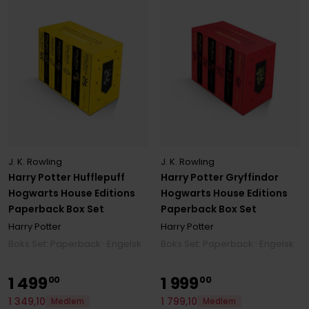
J. K. Rowling
J. K. Rowling
Harry Potter Hufflepuff
Harry Potter Gryffindor
Hogwarts House Editions
Hogwarts House Editions
Paperback Box Set
Paperback Box Set
Harry Potter
Harry Potter
Boks Set: Paperback · Engelsk
Boks Set: Paperback · Engelsk
1
499
1
999
00
00
1
349
,
10
1
799
,
10
Medlem
Medlem