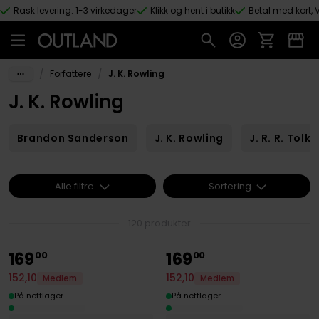
Rask levering: 1-3 virkedager
Klikk og hent i butikk
Betal med kort, V
Hopp til hovedinnhold
/
/
Forfattere
J. K. Rowling
J. K. Rowling
Brandon Sanderson
J. K. Rowling
J. R. R. Tolki
Alle filtre
Sortering
120 produkter
169
169
00
00
152
,
10
152
,
10
Medlem
Medlem
På nettlager
På nettlager