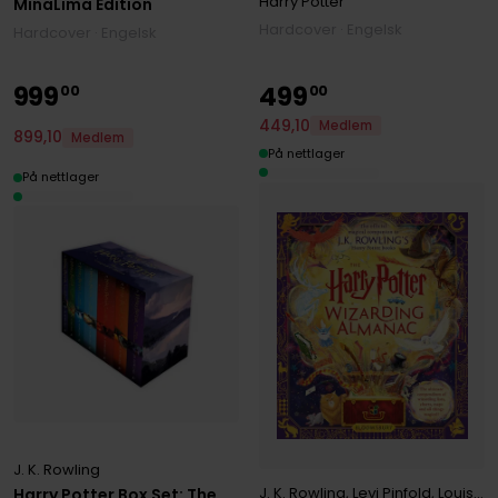
Harry Potter
MinaLima Edition
Philosopher’s Stone’
Hardcover · Engelsk
Hardcover · Engelsk
999
499
00
00
449
,
10
Medlem
899
,
10
Medlem
På nettlager
På nettlager
J. K. Rowling
J. K. Rowling
,
Levi Pinfold
,
Louise Lockhart
Harry Potter Box Set: The