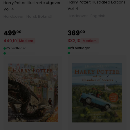
Harry Potter: Illustrated Editions
Harry Potter: Illustrerte utgaver
Vol. 4
Vol. 4
Hardcover · Engelsk
Hardcover · Norsk Bokmål
499
369
00
00
332
,
10
449
,
10
Medlem
Medlem
På nettlager
På nettlager