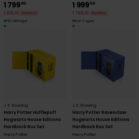
1
799
1
999
00
00
1
619
,
10
1
799
,
10
Medlem
Medlem
På nettlager
Kun 2 igjen
J. K. Rowling
J. K. Rowling
Harry Potter Hufflepuff
Harry Potter Ravenclaw
Hogwarts House Editions
Hogwarts House Editions
Hardback Box Set
Hardback Box Set
Harry Potter
Harry Potter