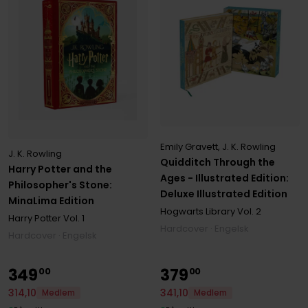
Emily Gravett
,
J. K. Rowling
J. K. Rowling
Quidditch Through the
Harry Potter and the
Ages - Illustrated Edition:
Philosopher's Stone:
Deluxe Illustrated Edition
MinaLima Edition
Hogwarts Library
Vol. 2
Harry Potter
Vol. 1
Hardcover · Engelsk
Hardcover · Engelsk
349
379
00
00
341
,
10
314
,
10
Medlem
Medlem