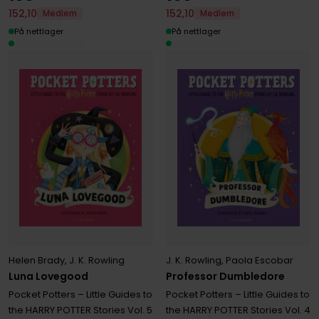
152
,
10
152
,
10
Medlem
Medlem
På nettlager
På nettlager
Helen Brady
,
J. K. Rowling
J. K. Rowling
,
Paola Escobar
Luna Lovegood
Professor Dumbledore
Pocket Potters – Little Guides to
Pocket Potters – Little Guides to
the HARRY POTTER Stories
Vol. 5
the HARRY POTTER Stories
Vol. 4