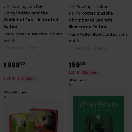
J. K. Rowling
,
Jim Kay
J. K. Rowling
,
Jim Kay
Harry Potter and the
Harry Potter and the
Goblet of Fire: Illustrated
Chamber of Secrets:
Edition
Illustrated Edition
Harry Potter: Illustrated Editions
Harry Potter: Illustrated Editions
Vol. 4
Vol. 2
Hardcover · Engelsk
Paperback · Engelsk
1
999
159
00
00
143
,
10
Medlem
1
799
,
10
Medlem
Kun 1 igjen
På nettlager