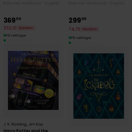
Boks Set: Hardcover · Engelsk
Boks Set: Hardcover · Engelsk
369
299
00
00
332
,
10
Medlem
74
,
75
Medlem
På nettlager
På nettlager
J. K. Rowling
,
Jim Kay
Harry Potter and the