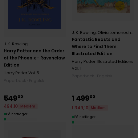
J. K. Rowling
,
Olivia Lomenech Gill
Fantastic Beasts and
J. K. Rowling
Where to Find Them:
Harry Potter and the Order
Illustrated Edition
of the Phoenix - Ravenclaw
Harry Potter: Illustrated Editions
Edition
Vol. 1
Harry Potter
Vol. 5
Paperback · Engelsk
Paperback · Engelsk
549
1
499
00
00
494
,
10
Medlem
1
349
,
10
Medlem
På nettlager
På nettlager