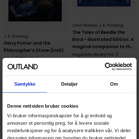
Chris Riddell
,
J. K. Rowling
The Tales of Beedle the
J. K. Rowling
Bard - Illustrated Edition: A
Harry Potter and the
magical companion to the
Philosopher's Stone (Irish)
Harry Potter stories
Hogwarts Library
Vol. 3
Harry Potter
Vol. 1
Paperback · Engelsk
Hardcover · Irsk
349
549
00
00
Samtykke
Detaljer
Om
494
,
10
87
,
25
Medlem
Medlem
På nettlager
På nettlager
Denne nettsiden bruker cookies
Vi bruker informasjonskapsler for å gi innhold og
annonser et personlig preg, for å levere sosiale
mediefunksjoner og for å analysere trafikken vår. Vi deler
dessuten informasjon om hvordan du bruker nettstedet