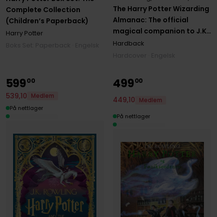
The Harry Potter Wizarding
Complete Collection
Almanac: The official
(Children’s Paperback)
magical companion to J.K.
Harry Potter
Rowling's Harry Potter
Hardback
Boks Set: Paperback · Engelsk
books
Hardcover · Engelsk
599
499
00
00
539
,
10
Medlem
449
,
10
Medlem
På nettlager
På nettlager