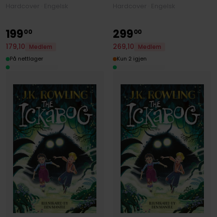
Hardcover · Engelsk
Hardcover · Engelsk
199
299
00
00
179
,
10
269
,
10
Medlem
Medlem
På nettlager
Kun 2 igjen