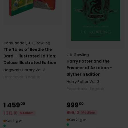
Chris Riddell
,
J. K. Rowling
The Tales of Beedle the
J. K. Rowling
Bard - Illustrated Edition:
Harry Potter and the
Deluxe Illustrated Edition
Prisoner of Azkaban -
Hogwarts Library
Vol. 3
Slytherin Edition
Hardcover · Engelsk
Harry Potter
Vol. 3
Paperback · Engelsk
1
459
999
00
00
899
,
10
1
313
,
10
Medlem
Medlem
Kun 2 igjen
Kun 1 igjen