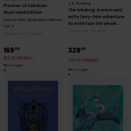
J. K. Rowling
Prisoner of Azkaban:
The Ickabog: A warm and
Illustrated Edition
witty fairy-tale adventure
Harry Potter: Illustrated Editions
to entertain the whole
Vol. 3
family
Hardcover · Engelsk
Paperback · Engelsk
169
329
00
00
152
,
10
Medlem
296
,
10
Medlem
Kun 1 igjen
Kun 2 igjen