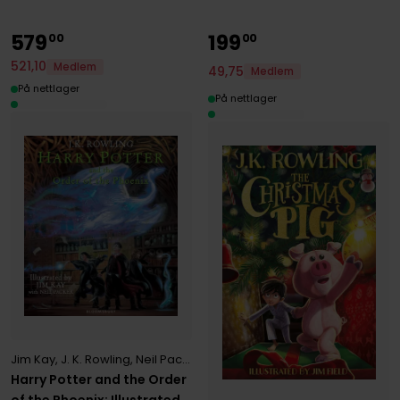
579
199
00
00
521
,
10
Medlem
49
,
75
Medlem
På nettlager
På nettlager
Jim Kay
,
J. K. Rowling
,
Neil Packer
Harry Potter and the Order
of the Phoenix: Illustrated