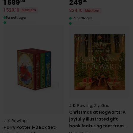
1
699
249
00
00
1
529
,
10
224
,
10
Medlem
Medlem
På nettlager
På nettlager
J. K. Rowling
,
Ziyi Gao
Christmas at Hogwarts: A
joyfully illustrated gift
J. K. Rowling
book featuring text from
Harry Potter 1-3 Box Set:
‘Harry Potter and the