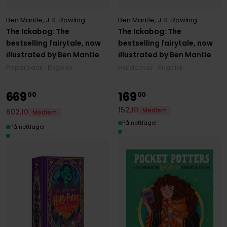
Ben Mantle
,
J. K. Rowling
Ben Mantle
,
J. K. Rowling
The Ickabog: The
The Ickabog: The
bestselling fairytale, now
bestselling fairytale, now
illustrated by Ben Mantle
illustrated by Ben Mantle
Paperback · Engelsk
Hardcover · Engelsk
669
169
00
00
152
,
10
Medlem
602
,
10
Medlem
På nettlager
På nettlager