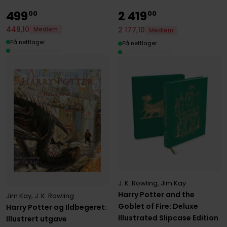
499
2
419
00
00
449
,
10
2
177
,
10
Medlem
Medlem
På nettlager
På nettlager
J. K. Rowling
,
Jim Kay
Harry Potter and the
Jim Kay
,
J. K. Rowling
Goblet of Fire: Deluxe
Harry Potter og Ildbegeret:
Illustrated Slipcase Edition
Illustrert utgave