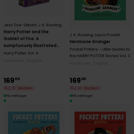
Jess Tice-Gilbert
,
J. K. Rowling
,
Karl James Mountford
Harry Potter and the
J. K. Rowling
,
Laura Proietti
Goblet of Fire: A
Hermione Granger
sumptuously illustrated
Pocket Potters – Little Guides to
gift book with magical
Harry Potter
Vol. 4
the HARRY POTTER Stories
Vol. 3
interactive surprises
Hardcover · Engelsk
Hardcover · Engelsk
169
169
00
00
152
,
10
152
,
10
Medlem
Medlem
På nettlager
På nettlager