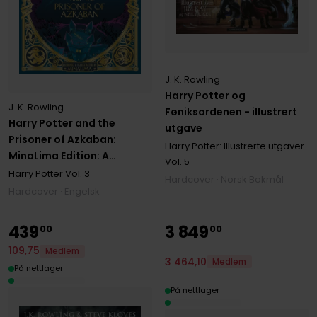
J. K. Rowling
Harry Potter og
J. K. Rowling
Føniksordenen - illustrert
Harry Potter and the
utgave
Prisoner of Azkaban:
Harry Potter: Illustrerte utgaver
MinaLima Edition: A
Vol. 5
sumptuously illustrated
Harry Potter
Vol. 3
Hardcover · Norsk Bokmål
gift book with magical
Hardcover · Engelsk
interactive surprises
439
3
849
00
00
109
,
75
Medlem
3
464
,
10
Medlem
På nettlager
På nettlager