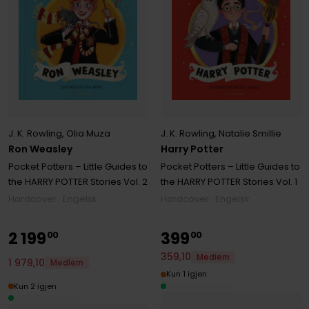
J. K. Rowling
,
Olia Muza
J. K. Rowling
,
Natalie Smillie
Ron Weasley
Harry Potter
Pocket Potters – Little Guides to
Pocket Potters – Little Guides to
the HARRY POTTER Stories
Vol. 2
the HARRY POTTER Stories
Vol. 1
Hardcover · Engelsk
Hardcover · Engelsk
2
199
399
00
00
359
,
10
Medlem
1
979
,
10
Medlem
Kun 1 igjen
Kun 2 igjen