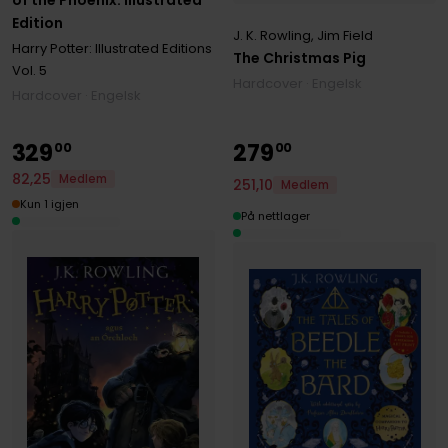
Edition
J. K. Rowling
,
Jim Field
Harry Potter: Illustrated Editions
The Christmas Pig
Vol. 5
Hardcover · Engelsk
Hardcover · Engelsk
329
279
00
00
82
,
25
Medlem
251
,
10
Medlem
Kun 1 igjen
På nettlager