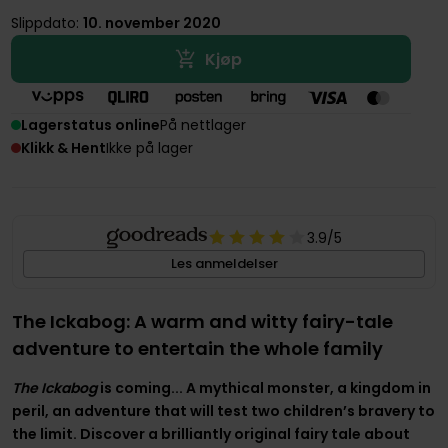
Slippdato:
10. november 2020
Kjøp
Lagerstatus online
På nettlager
Klikk & Hent
Ikke på lager
3.9
/5
Les anmeldelser
The Ickabog: A warm and witty fairy-tale
adventure to entertain the whole family
The Ickabog
is coming... A mythical monster, a kingdom in
peril, an adventure that will test two children’s bravery to
the limit. Discover a brilliantly original fairy tale about