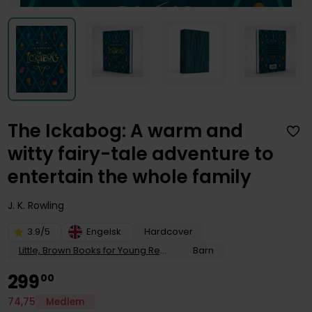
The Ickabog: A warm and
witty fairy-tale adventure to
entertain the whole family
J. K. Rowling
3.9/5
Engelsk
Hardcover
Little, Brown Books for Young Readers
Barn
299
00
74
,
75
Medlem