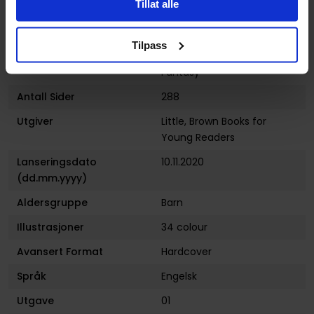
Tillat alle
Forfattere
J. K. Rowling
Sjanger
Action og Eventyr
,
Tilpass
Folkeeventyr og Myter
og
Fantasy
Antall Sider
288
Utgiver
Little, Brown Books for
Young Readers
Lanseringsdato
10.11.2020
(dd.mm.yyyy)
Aldersgruppe
Barn
Illustrasjoner
34 colour
Avansert Format
Hardcover
Språk
Engelsk
Utgave
01