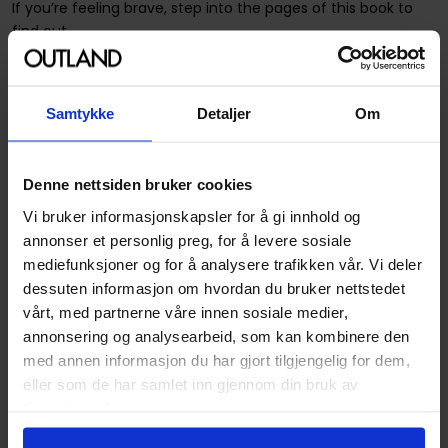
If you’re feeling brave, step into the pages of this book to
find out...
A beautiful hardback edition, perfect for sharing and
gift-giving. Brought to life with full-colour illustrations by
the young winners of The Ickabog competition.
Samtykke
Detaljer
Om
The Ickabog
is J.K. Rowling's first book for children since
Harry Potter and was initially published online for families
Denne nettsiden bruker cookies
to enjoy and engage with creatively whilst in lockdown in
Vi bruker informasjonskapsler for å gi innhold og
2020.
annonser et personlig preg, for å levere sosiale
mediefunksjoner og for å analysere trafikken vår. Vi deler
Spesifikasjoner
dessuten informasjon om hvordan du bruker nettstedet
vårt, med partnerne våre innen sosiale medier,
Varenummer
9781510202252
annonsering og analysearbeid, som kan kombinere den
med annen informasjon du har gjort tilgjengelig for dem,
Weight
0.933000
eller som de har samlet inn gjennom din bruk av
Opprinnelsesland :
Storbritannia
tjenestene deres.
Format
Hardcover