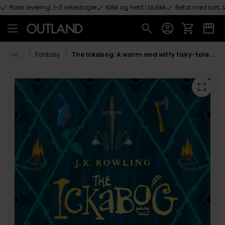
Rask levering: 1-3 virkedager
Klikk og hent i butikk
Betal med kort, V
Hopp til hovedinnhold
/
/
Fantasy
The Ickabog: A warm and witty fairy-tale adventure to entertain the whole family