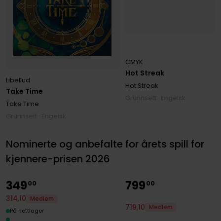
CMYK
Hot Streak
Libellud
Hot Streak
Take Time
Grunnsett · Engelsk
Take Time
Grunnsett · Engelsk
Nominerte og anbefalte for årets spill for
kjennere-prisen 2026
349
799
00
00
314
,
10
Medlem
719
,
10
Medlem
På nettlager