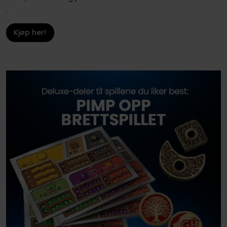
.
Kjøp her!