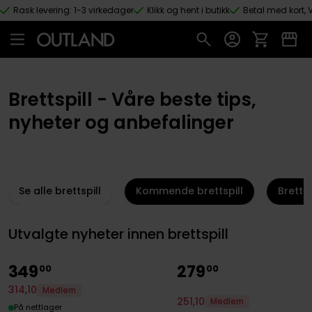
Rask levering: 1-3 virkedager
Klikk og hent i butikk
Betal med kort, V
Hopp til hovedinnhold
Brettspill - Våre beste tips,
nyheter og anbefalinger
Se alle brettspill
Kommende brettspill
Brettsp
Utvalgte nyheter innen brettspill
349
279
00
00
314
,
10
Medlem
251
,
10
Medlem
På nettlager