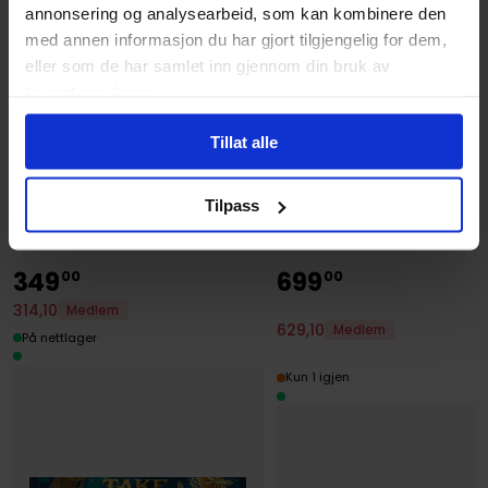
annonsering og analysearbeid, som kan kombinere den
med annen informasjon du har gjort tilgjengelig for dem,
eller som de har samlet inn gjennom din bruk av
tjenestene deres.
Tillat alle
Nominerte og anbefalte for årets spill-
Tilpass
prisen 2026
349
699
00
00
314
,
10
Medlem
629
,
10
Medlem
På nettlager
Kun 1 igjen