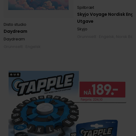
Spilbræt
Skyjo Voyage Nordisk Enge
Utgave
Disto studio
Skyjo
Daydream
Grunnsett · Engelsk, Norsk Bo
Daydream
Grunnsett · Engelsk