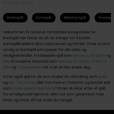
Grunnsett · Engelsk
Rollespill
Kortspill
Miniatyrspill
Puslespil
Velkommen til Outlands fantastiske kategoriside for
brettspill! Her finner du alt du trenger for å krydre
brettspillkveldene dine med venner og familie. Vi har et stort
utvalg av brettspill som passer for alle aldre og
ferdighetsnivåer. Fra klassiske spill som
Monopol
,
Scrabble
og
Risk
til moderne favoritter som
Settlers of Catan
,
Ticket to
Ride
og
Carcassonne
, har vi alt du kan ønske deg.
Vi har også spill for de som ønsker en utfordring, som
sjakk
og
Exit: The Game
. Eller hva med et morsomt og kaotisk spill
som
Cards Against Humanity
? Enten du leter etter et spill
for en rolig kveld hjemme, eller noe som garanterer mye
latter og moro, så har vi det du trenger.